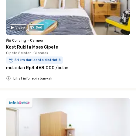
Video
360
Coliving
•
Campur
Kost Rukita Moes Cipete
Cipete Selatan, Cilandak
5.1 km dari ashta district 8
mulai dari
Rp3.468.000
/
bulan
Lihat info lebih banyak
Close