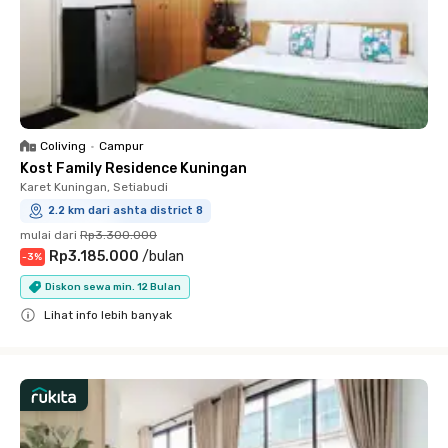
Coliving
•
Campur
Kost Family Residence Kuningan
Karet Kuningan, Setiabudi
2.2 km dari ashta district 8
mulai dari
Rp3.300.000
Rp3.185.000
/
bulan
-
3
%
Diskon sewa min. 12 Bulan
Lihat info lebih banyak
Close