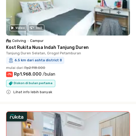
Video
360
Coliving
•
Campur
Kost Rukita Nusa Indah Tanjung Duren
Tanjung Duren Selatan, Grogol Petamburan
6.5 km dari ashta district 8
mulai dari
Rp2.118.000
Rp1.968.000
/
bulan
-
7
%
Diskon di bulan pertama
Lihat info lebih banyak
Close