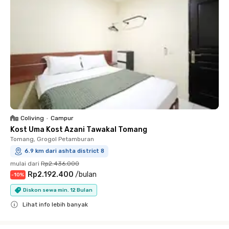
Coliving
•
Campur
Kost Uma Kost Azani Tawakal Tomang
Tomang, Grogol Petamburan
6.9 km dari ashta district 8
mulai dari
Rp2.436.000
Rp2.192.400
/
bulan
-
10
%
Diskon sewa min. 12 Bulan
Lihat info lebih banyak
Close