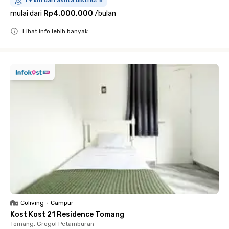
1.9 km dari ashta district 8
mulai dari
Rp4.000.000
/
bulan
Lihat info lebih banyak
Close
Coliving
•
Campur
Kost Kost 21 Residence Tomang
Tomang, Grogol Petamburan