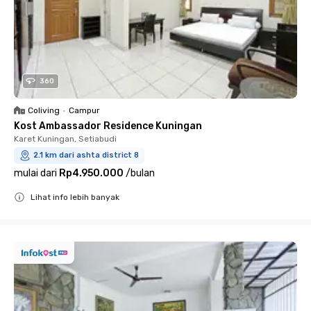
360
Coliving
•
Campur
Kost Ambassador Residence Kuningan
Karet Kuningan, Setiabudi
2.1 km dari ashta district 8
mulai dari
Rp4.950.000
/
bulan
Lihat info lebih banyak
Close