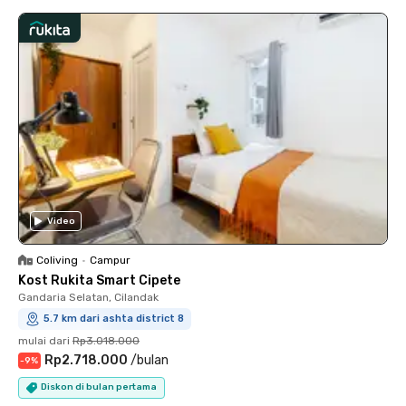
Video
Coliving
•
Campur
Kost Rukita Smart Cipete
Gandaria Selatan, Cilandak
5.7 km dari ashta district 8
mulai dari
Rp3.018.000
Rp2.718.000
/
bulan
-
9
%
Diskon di bulan pertama