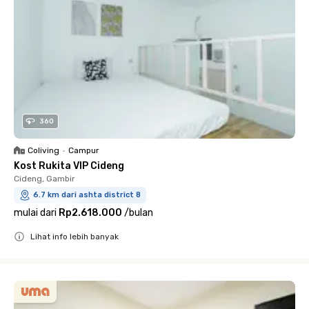
360
Coliving
•
Campur
Kost Rukita VIP Cideng
Cideng, Gambir
6.7 km dari ashta district 8
mulai dari
Rp2.618.000
/
bulan
Lihat info lebih banyak
Close