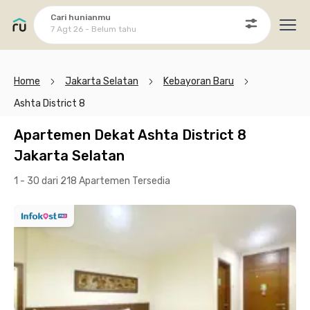
Cari hunianmu
7 Agt 26 - Belum tahu
Ope
Home
Jakarta Selatan
Kebayoran Baru
Ashta District 8
Apartemen Dekat Ashta District 8
Jakarta Selatan
1 - 30 dari 218 Apartemen
Tersedia