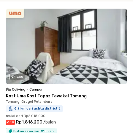
360
Coliving
•
Campur
Kost Uma Kost Topaz Tawakal Tomang
Tomang, Grogol Petamburan
6.9 km dari ashta district 8
mulai dari
Rp2.018.000
Rp1.816.200
/
bulan
-
10
%
Diskon sewa min. 12 Bulan