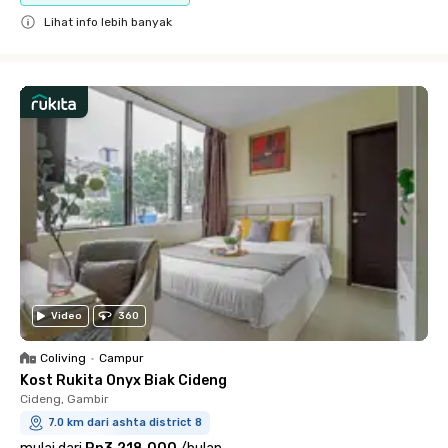
Lihat info lebih banyak
Close
Video
360
Coliving
•
Campur
Kost Rukita Onyx Biak Cideng
Cideng, Gambir
7.0 km dari ashta district 8