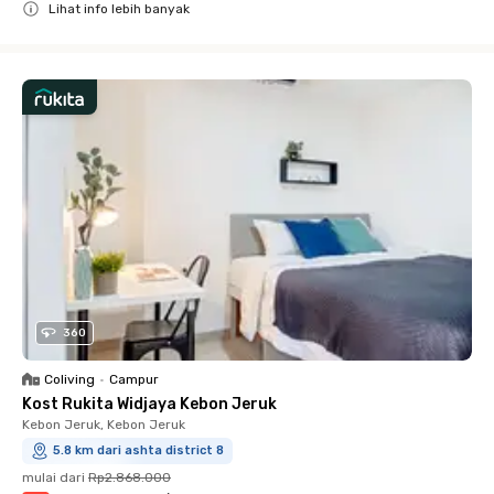
Lihat info lebih banyak
Close
360
Coliving
•
Campur
Kost Rukita Widjaya Kebon Jeruk
Kebon Jeruk, Kebon Jeruk
5.8 km dari ashta district 8
mulai dari
Rp2.868.000