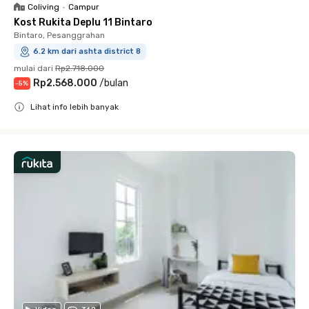
Coliving
•
Campur
Kost Rukita Deplu 11 Bintaro
Bintaro, Pesanggrahan
6.2 km dari ashta district 8
mulai dari
Rp2.718.000
Rp2.568.000
/
bulan
-
5
%
Lihat info lebih banyak
Close