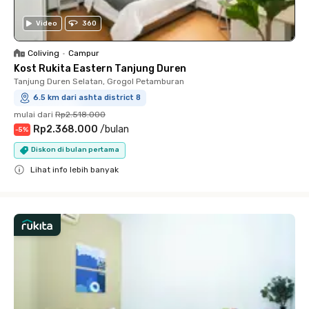
Video
360
Coliving
•
Campur
Kost Rukita Eastern Tanjung Duren
Tanjung Duren Selatan, Grogol Petamburan
6.5 km dari ashta district 8
mulai dari
Rp2.518.000
Rp2.368.000
/
bulan
-
5
%
Diskon di bulan pertama
Lihat info lebih banyak
Close