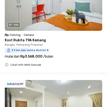
360
Coliving
•
Campur
Kost Rukita 79A Kemang
Bangka, Mampang Prapatan
3.9 km dari ashta district 8
mulai dari
Rp3.568.000
/
bulan
Lihat info lebih banyak
Close