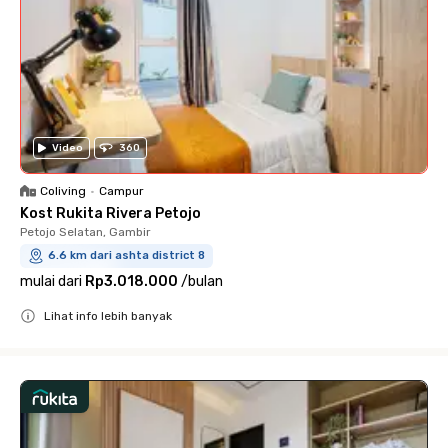
Video
360
Coliving
•
Campur
Kost Rukita Rivera Petojo
Petojo Selatan, Gambir
6.6 km dari ashta district 8
mulai dari
Rp3.018.000
/
bulan
Lihat info lebih banyak
Close