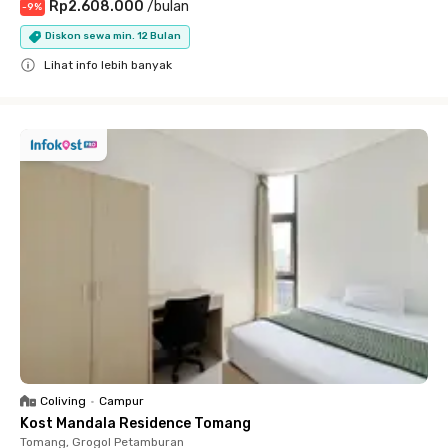
Rp2.608.000
/
bulan
-
9
%
Diskon sewa min. 12 Bulan
Lihat info lebih banyak
Close
Coliving
•
Campur
Kost Mandala Residence Tomang
Tomang, Grogol Petamburan