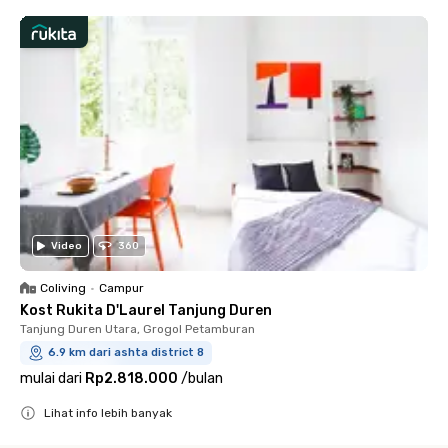
Video
360
Coliving
•
Campur
Kost Rukita D'Laurel Tanjung Duren
Tanjung Duren Utara, Grogol Petamburan
6.9 km dari ashta district 8
mulai dari
Rp2.818.000
/
bulan
Lihat info lebih banyak
Close