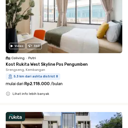
Video
360
Coliving
•
Putri
Kost Rukita West Skyline Pos Pengumben
Srengseng, Kembangan
5.3 km dari ashta district 8
mulai dari
Rp2.118.000
/
bulan
Lihat info lebih banyak
Close