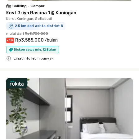
Coliving
•
Campur
Kost Griya Rasuna 1 @ Kuningan
Karet Kuningan, Setiabudi
2.5 km dari ashta district 8
mulai dari
Rp3.700.000
Rp3.585.000
/
bulan
-
3
%
Diskon sewa min. 12 Bulan
Lihat info lebih banyak
Close