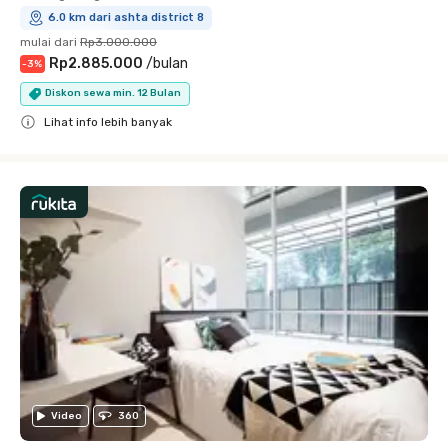
6.0 km dari ashta district 8
mulai dari
Rp3.000.000
Rp2.885.000
/
bulan
-
3
%
Diskon sewa min. 12 Bulan
Lihat info lebih banyak
Close
Video
360