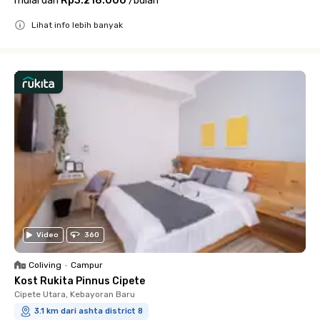
mulai dari
Rp3.218.000
/
bulan
Lihat info lebih banyak
Close
Video
360
Coliving
•
Campur
Kost Rukita Pinnus Cipete
Cipete Utara, Kebayoran Baru
3.1 km dari ashta district 8