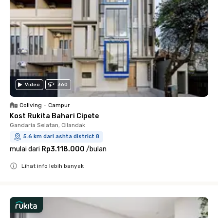
Video
360
Coliving
•
Campur
Kost Rukita Bahari Cipete
Gandaria Selatan, Cilandak
5.6 km dari ashta district 8
mulai dari
Rp3.118.000
/
bulan
Lihat info lebih banyak
Close