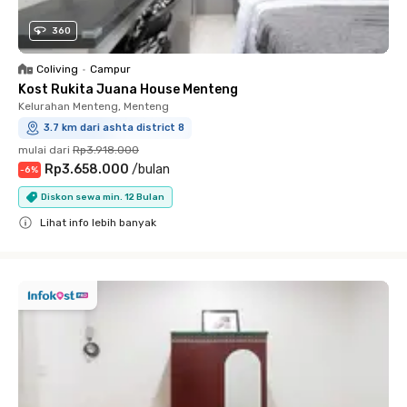
360
Coliving
•
Campur
Kost Rukita Juana House Menteng
Kelurahan Menteng, Menteng
3.7 km dari ashta district 8
mulai dari
Rp3.918.000
Rp3.658.000
/
bulan
-
6
%
Diskon sewa min. 12 Bulan
Lihat info lebih banyak
Close