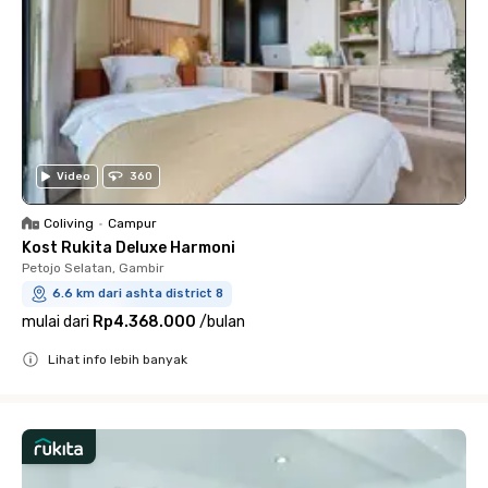
Video
360
Coliving
•
Campur
Kost Rukita Deluxe Harmoni
Petojo Selatan, Gambir
6.6 km dari ashta district 8
mulai dari
Rp4.368.000
/
bulan
Lihat info lebih banyak
Close