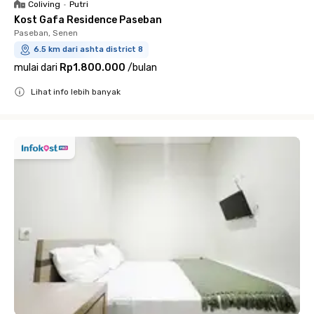
Coliving
•
Putri
Kost Gafa Residence Paseban
Paseban, Senen
6.5 km dari ashta district 8
mulai dari
Rp1.800.000
/
bulan
Lihat info lebih banyak
Close