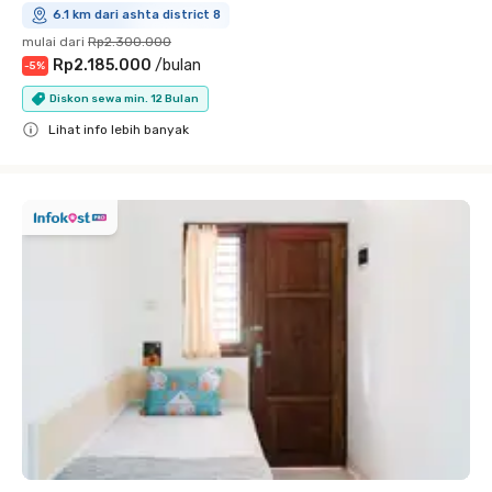
6.1 km dari ashta district 8
mulai dari
Rp2.300.000
Rp2.185.000
/
bulan
-
5
%
Diskon sewa min. 12 Bulan
Lihat info lebih banyak
Close