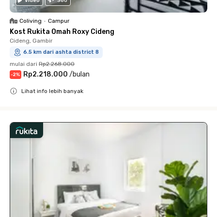
Video
360
Coliving
•
Campur
Kost Rukita Omah Roxy Cideng
Cideng, Gambir
6.5 km dari ashta district 8
mulai dari
Rp2.268.000
Rp2.218.000
/
bulan
-
2
%
Lihat info lebih banyak
Close