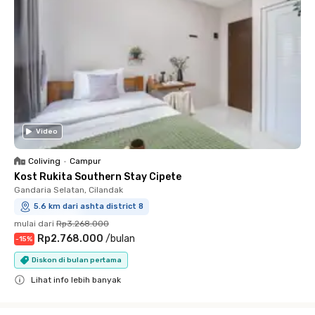
Video
Coliving
•
Campur
Kost Rukita Southern Stay Cipete
Gandaria Selatan, Cilandak
5.6 km dari ashta district 8
mulai dari
Rp3.268.000
Rp2.768.000
/
bulan
-
15
%
Diskon di bulan pertama
Lihat info lebih banyak
Close