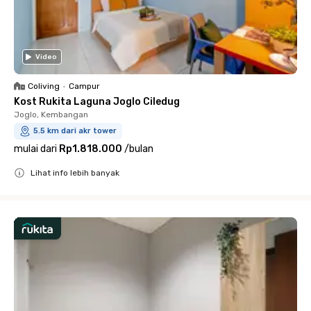
Video
Coliving
•
Campur
Kost Rukita Laguna Joglo Ciledug
Joglo, Kembangan
5.5 km dari akr tower
mulai dari
Rp1.818.000
/
bulan
Lihat info lebih banyak
Close