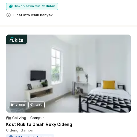
Diskon sewa min. 12 Bulan
Lihat info lebih banyak
Close
Video
360
Coliving
•
Campur
Kost Rukita Omah Roxy Cideng
Cideng, Gambir