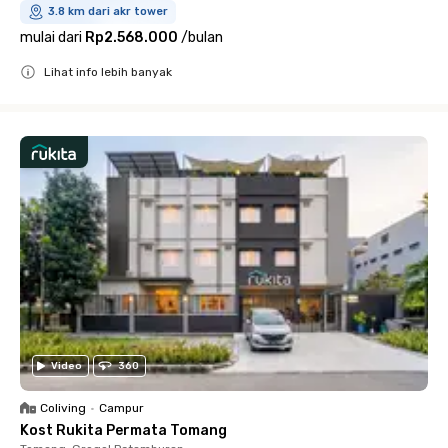
3.8 km dari akr tower
mulai dari
Rp2.568.000
/
bulan
Lihat info lebih banyak
Close
Video
360
Coliving
•
Campur
Kost Rukita Permata Tomang