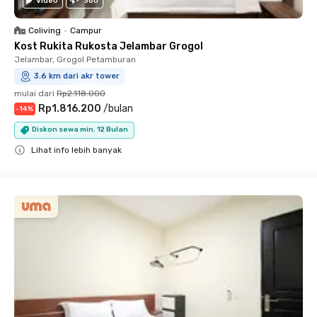
Video
360
Coliving
•
Campur
Kost Rukita Rukosta Jelambar Grogol
Jelambar, Grogol Petamburan
3.6 km dari akr tower
mulai dari
Rp2.118.000
Rp1.816.200
/
bulan
-
14
%
Diskon sewa min. 12 Bulan
Lihat info lebih banyak
Close