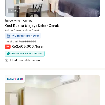
360
Coliving
•
Campur
Kost Rukita Widjaya Kebon Jeruk
Kebon Jeruk, Kebon Jeruk
742 m dari akr tower
mulai dari
Rp2.868.000
Rp2.608.000
/
bulan
-
9
%
Diskon sewa min. 12 Bulan
Lihat info lebih banyak
Close