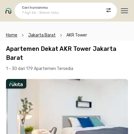
Cari hunianmu
7 Agt 26 - Belum tahu
Ope
Home
Jakarta Barat
AKR Tower
Apartemen Dekat AKR Tower Jakarta
Barat
1 - 30 dari 179 Apartemen
Tersedia