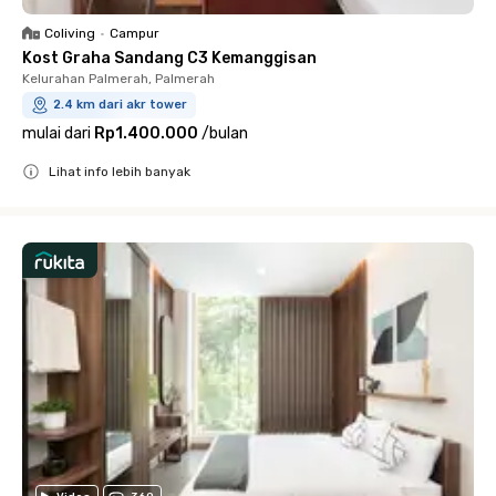
Coliving
•
Campur
Kost Graha Sandang C3 Kemanggisan
Kelurahan Palmerah, Palmerah
2.4 km dari akr tower
mulai dari
Rp1.400.000
/
bulan
Lihat info lebih banyak
Close