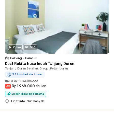
Video
360
Coliving
•
Campur
Kost Rukita Nusa Indah Tanjung Duren
Tanjung Duren Selatan, Grogol Petamburan
2.7 km dari akr tower
mulai dari
Rp2.118.000
Rp1.968.000
/
bulan
-
7
%
Diskon di bulan pertama
Lihat info lebih banyak
Close