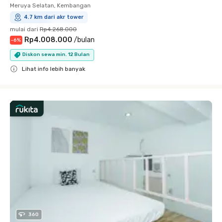
Meruya Selatan, Kembangan
4.7 km dari akr tower
mulai dari
Rp4.268.000
Rp4.008.000
/
bulan
-
6
%
Diskon sewa min. 12 Bulan
Lihat info lebih banyak
Close
360