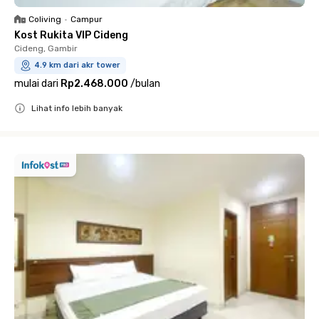
Coliving
•
Campur
Kost Rukita VIP Cideng
Cideng, Gambir
4.9 km dari akr tower
mulai dari
Rp2.468.000
/
bulan
Lihat info lebih banyak
Close