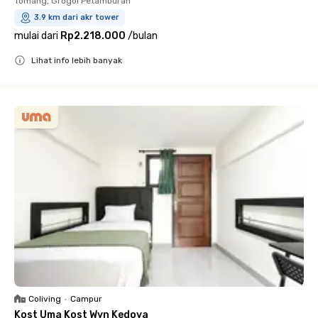
Tomang, Grogol Petamburan
3.9 km dari akr tower
mulai dari
Rp2.218.000
/
bulan
Lihat info lebih banyak
Close
Coliving
•
Campur
Kost Uma Kost Wyn Kedoya