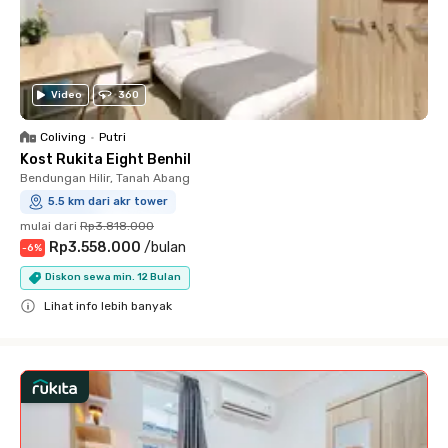
Video
360
Coliving
•
Putri
Kost Rukita Eight Benhil
Bendungan Hilir, Tanah Abang
5.5 km dari akr tower
mulai dari
Rp3.818.000
Rp3.558.000
/
bulan
-
6
%
Diskon sewa min. 12 Bulan
Lihat info lebih banyak
Close