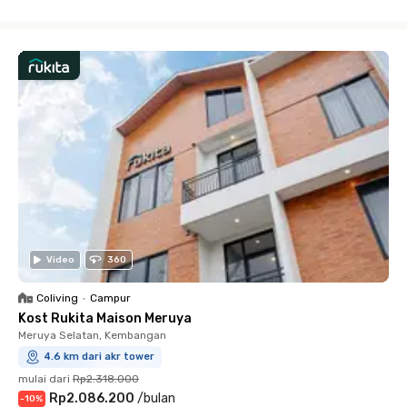
Close
Video
360
Coliving
•
Campur
Kost Rukita Maison Meruya
Meruya Selatan, Kembangan
4.6 km dari akr tower
mulai dari
Rp2.318.000
Rp2.086.200
/
bulan
-
10
%