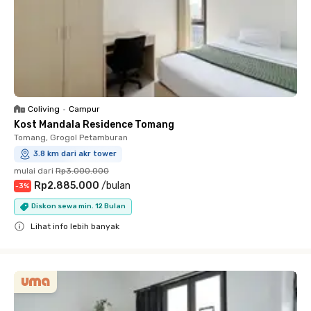
Coliving
•
Campur
Kost Mandala Residence Tomang
Tomang, Grogol Petamburan
3.8 km dari akr tower
mulai dari
Rp3.000.000
Rp2.885.000
/
bulan
-
3
%
Diskon sewa min. 12 Bulan
Lihat info lebih banyak
Close