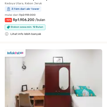
Kedoya Utara, Kebon Jeruk
3.1 km dari akr tower
mulai dari
Rp2.118.000
Rp1.906.200
/
bulan
-
10
%
Diskon sewa min. 12 Bulan
Lihat info lebih banyak
Close