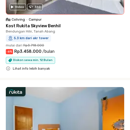
Video
360
Coliving
•
Campur
Kost Rukita Skyview Benhil
Bendungan Hilir, Tanah Abang
5.3 km dari akr tower
mulai dari
Rp3.718.000
Rp3.458.000
/
bulan
-
6
%
Diskon sewa min. 12 Bulan
Lihat info lebih banyak
Close