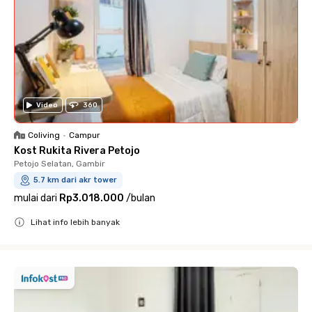
Video
360
Coliving
•
Campur
Kost Rukita Rivera Petojo
Petojo Selatan, Gambir
5.7 km dari akr tower
mulai dari
Rp3.018.000
/
bulan
Lihat info lebih banyak
Close