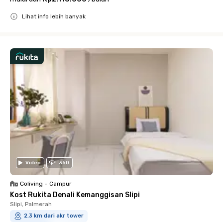
Lihat info lebih banyak
Close
Video
360
Coliving
•
Campur
Kost Rukita Denali Kemanggisan Slipi
Slipi, Palmerah
2.3 km dari akr tower