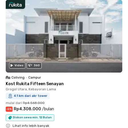
Video
360
Coliving
•
Campur
Kost Rukita Fifteen Senayan
Grogol Utara, Kebayoran Lama
4.1 km dari akr tower
mulai dari
Rp4.568.000
Rp4.308.000
/
bulan
-
5
%
Diskon sewa min. 12 Bulan
Lihat info lebih banyak