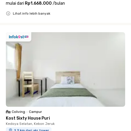
mulai dari
Rp1.668.000
/
bulan
Lihat info lebih banyak
Close
Coliving
•
Campur
Kost Sixty House Puri
Kedoya Selatan, Kebon Jeruk
2.3 km dari akr tower