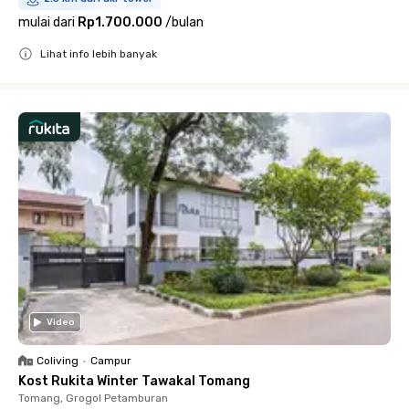
mulai dari
Rp1.700.000
/
bulan
Lihat info lebih banyak
Close
Video
Coliving
•
Campur
Kost Rukita Winter Tawakal Tomang
Tomang, Grogol Petamburan