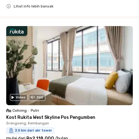
Lihat info lebih banyak
Close
Video
360
Coliving
•
Putri
Kost Rukita West Skyline Pos Pengumben
Srengseng, Kembangan
3.0 km dari akr tower
mulai dari
Rp2.118.000
/
bulan