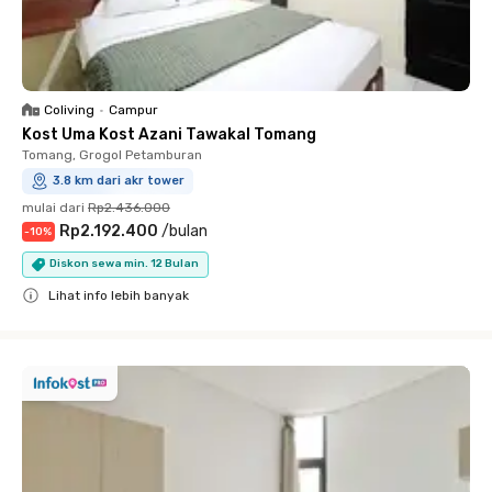
Coliving
•
Campur
Kost Uma Kost Azani Tawakal Tomang
Tomang, Grogol Petamburan
3.8 km dari akr tower
mulai dari
Rp2.436.000
Rp2.192.400
/
bulan
-
10
%
Diskon sewa min. 12 Bulan
Lihat info lebih banyak
Close