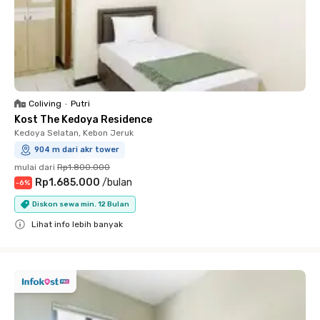
Coliving
•
Putri
Kost The Kedoya Residence
Kedoya Selatan, Kebon Jeruk
904 m dari akr tower
mulai dari
Rp1.800.000
Rp1.685.000
/
bulan
-
6
%
Diskon sewa min. 12 Bulan
Lihat info lebih banyak
Close