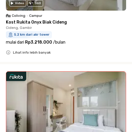
Video
360
Coliving
•
Campur
Kost Rukita Onyx Biak Cideng
Cideng, Gambir
5.2 km dari akr tower
mulai dari
Rp3.218.000
/
bulan
Lihat info lebih banyak
Close