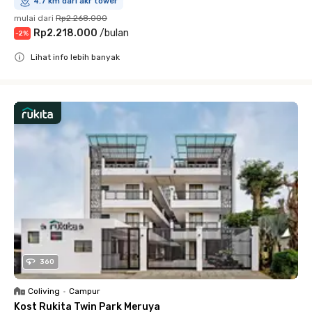
4.7 km dari akr tower
mulai dari
Rp2.268.000
Rp2.218.000
/
bulan
-
2
%
Lihat info lebih banyak
Close
360
Coliving
•
Campur
Kost Rukita Twin Park Meruya