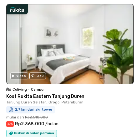
Video
360
Coliving
•
Campur
Kost Rukita Eastern Tanjung Duren
Tanjung Duren Selatan, Grogol Petamburan
2.7 km dari akr tower
mulai dari
Rp2.518.000
Rp2.368.000
/
bulan
-
5
%
Diskon di bulan pertama