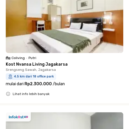
Coliving
•
Putri
Kost Nvansa Living Jagakarsa
Srengseng Sawah, Jagakarsa
4.5 km dari 18 office park
mulai dari
Rp2.300.000
/
bulan
Lihat info lebih banyak
Close