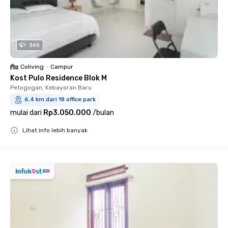
360
Coliving
•
Campur
Kost Pulo Residence Blok M
Petogogan, Kebayoran Baru
6.4 km dari 18 office park
mulai dari
Rp3.050.000
/
bulan
Lihat info lebih banyak
Close