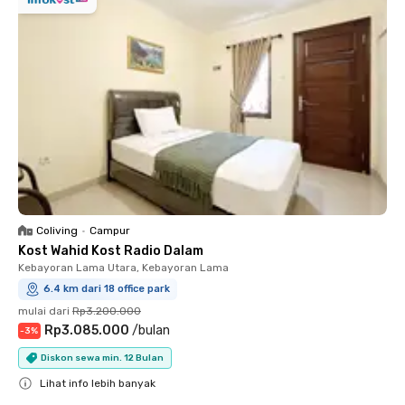
Coliving
•
Campur
Kost Wahid Kost Radio Dalam
Kebayoran Lama Utara, Kebayoran Lama
6.4 km dari 18 office park
mulai dari
Rp3.200.000
Rp3.085.000
/
bulan
-
3
%
Diskon sewa min. 12 Bulan
Lihat info lebih banyak