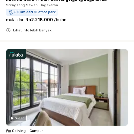
Srengseng Sawah, Jagakarsa
5.0 km dari 18 office park
mulai dari
Rp2.218.000
/
bulan
Lihat info lebih banyak
Close
Video
Coliving
•
Campur