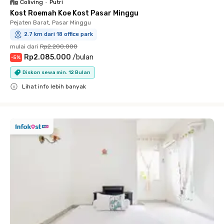
Coliving
•
Putri
Kost Roemah Koe Kost Pasar Minggu
Pejaten Barat, Pasar Minggu
2.7 km dari 18 office park
mulai dari
Rp2.200.000
Rp2.085.000
/
bulan
-
5
%
Diskon sewa min. 12 Bulan
Lihat info lebih banyak
Close