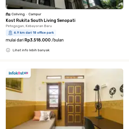
Coliving
•
Campur
Kost Rukita South Living Senopati
Petogogan, Kebayoran Baru
6.9 km dari 18 office park
mulai dari
Rp3.518.000
/
bulan
Lihat info lebih banyak
Close