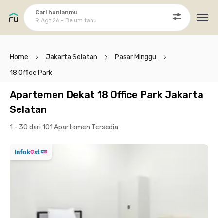
Cari hunianmu
9 Agt 26 - Belum tahu
Ope
Home
Jakarta Selatan
Pasar Minggu
18 Office Park
Apartemen Dekat 18 Office Park Jakarta
Selatan
1 - 30 dari 101 Apartemen
Tersedia