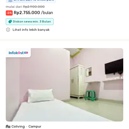
mulai dari
Rp2.900.000
Rp2.755.000
/
bulan
-
5
%
Diskon sewa min. 3 Bulan
Lihat info lebih banyak
Close
Coliving
•
Campur