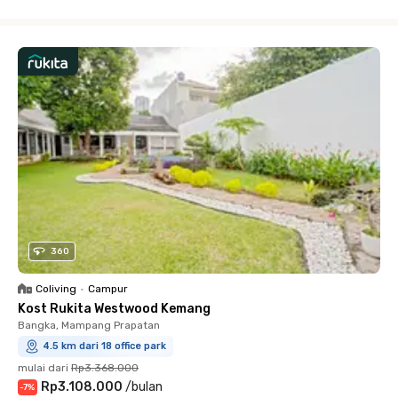
Close
360
Coliving
•
Campur
Kost Rukita Westwood Kemang
Bangka, Mampang Prapatan
4.5 km dari 18 office park
mulai dari
Rp3.368.000
Rp3.108.000
/
bulan
-
7
%