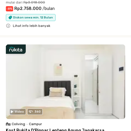
mulai dari
Rp3.018.000
Rp2.758.000
/
bulan
-
8
%
Diskon sewa min. 12 Bulan
Lihat info lebih banyak
Close
Video
360
Coliving
•
Campur
Kost Rukita D'Pinnar Lenteng Agung Jagakarsa