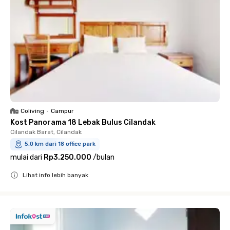
Coliving
•
Campur
Kost Panorama 18 Lebak Bulus Cilandak
Cilandak Barat, Cilandak
5.0 km dari 18 office park
mulai dari
Rp3.250.000
/
bulan
Lihat info lebih banyak
Close