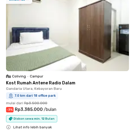
Coliving
•
Campur
Kost Rumah Antene Radio Dalam
Gandaria Utara, Kebayoran Baru
7.0 km dari 18 office park
mulai dari
Rp3.500.000
Rp3.385.000
/
bulan
-
3
%
Diskon sewa min. 12 Bulan
Lihat info lebih banyak
Close