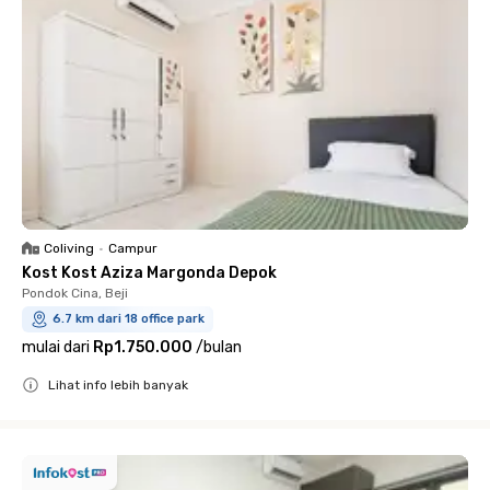
Coliving
•
Campur
Kost Kost Aziza Margonda Depok
Pondok Cina, Beji
6.7 km dari 18 office park
mulai dari
Rp1.750.000
/
bulan
Lihat info lebih banyak
Close