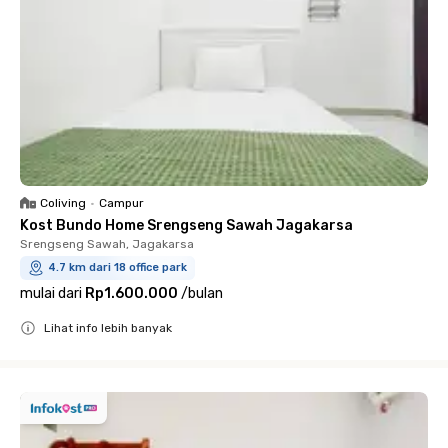
Coliving
•
Campur
Kost Bundo Home Srengseng Sawah Jagakarsa
Srengseng Sawah, Jagakarsa
4.7 km dari 18 office park
mulai dari
Rp1.600.000
/
bulan
Lihat info lebih banyak
Close