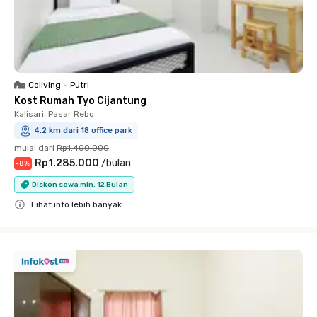
Coliving
•
Putri
Kost Rumah Tyo Cijantung
Kalisari, Pasar Rebo
4.2 km dari 18 office park
mulai dari
Rp1.400.000
Rp1.285.000
/
bulan
-
8
%
Diskon sewa min. 12 Bulan
Lihat info lebih banyak
Close