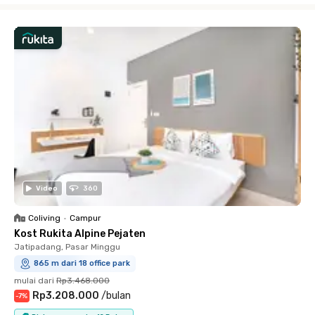
Video
360
Coliving
•
Campur
Kost Rukita Alpine Pejaten
Jatipadang, Pasar Minggu
865 m dari 18 office park
mulai dari
Rp3.468.000
Rp3.208.000
/
bulan
-
7
%