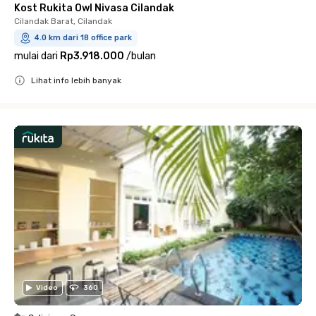
Kost Rukita Owl Nivasa Cilandak
Cilandak Barat, Cilandak
4.0 km dari 18 office park
mulai dari
Rp3.918.000
/
bulan
Lihat info lebih banyak
Close
Video
360