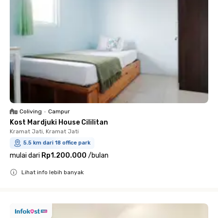
Coliving
•
Campur
Kost Mardjuki House Cililitan
Kramat Jati, Kramat Jati
5.5 km dari 18 office park
mulai dari
Rp1.200.000
/
bulan
Lihat info lebih banyak
Close