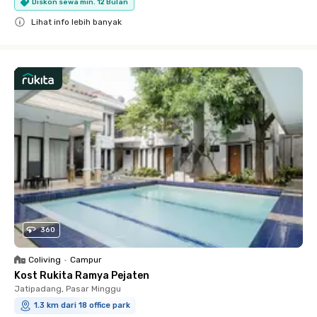
Diskon sewa min. 12 Bulan
Lihat info lebih banyak
Close
360
Coliving
•
Campur
Kost Rukita Ramya Pejaten
Jatipadang, Pasar Minggu
1.3 km dari 18 office park