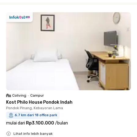
Close
Coliving
•
Campur
Kost Philo House Pondok Indah
Pondok Pinang, Kebayoran Lama
6.7 km dari 18 office park
mulai dari
Rp3.100.000
/
bulan
Lihat info lebih banyak