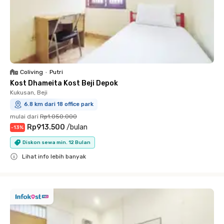
Coliving
•
Putri
Kost Dhameita Kost Beji Depok
Kukusan, Beji
6.8 km dari 18 office park
mulai dari
Rp1.050.000
Rp913.500
/
bulan
-
13
%
Diskon sewa min. 12 Bulan
Lihat info lebih banyak
Close