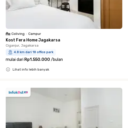
Coliving
•
Campur
Kost Fera Home Jagakarsa
Ciganjur, Jagakarsa
4.8 km dari 18 office park
mulai dari
Rp1.550.000
/
bulan
Lihat info lebih banyak
Close