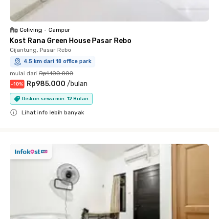
Coliving
•
Campur
Kost Rana Green House Pasar Rebo
Cijantung, Pasar Rebo
4.5 km dari 18 office park
mulai dari
Rp1.100.000
Rp985.000
/
bulan
-
10
%
Diskon sewa min. 12 Bulan
Lihat info lebih banyak
Close