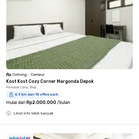
Coliving
•
Campur
Kost Kost Cozy Corner Margonda Depok
Pondok Cina, Beji
6.9 km dari 18 office park
mulai dari
Rp2.000.000
/
bulan
Lihat info lebih banyak
Close