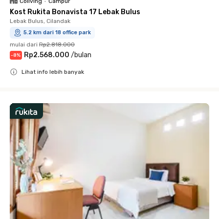
Coliving
•
Campur
Kost Rukita Bonavista 17 Lebak Bulus
Lebak Bulus, Cilandak
5.2 km dari 18 office park
mulai dari
Rp2.818.000
Rp2.568.000
/
bulan
-
8
%
Lihat info lebih banyak
Close