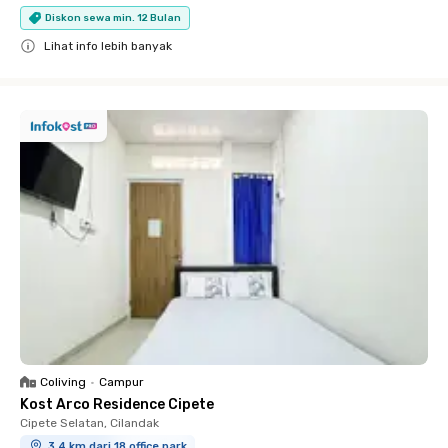
Diskon sewa min. 12 Bulan
Lihat info lebih banyak
Close
Coliving
•
Campur
Kost Arco Residence Cipete
Cipete Selatan, Cilandak
3.4 km dari 18 office park