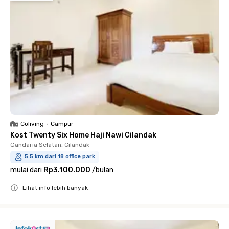
Coliving
•
Campur
Kost Twenty Six Home Haji Nawi Cilandak
Gandaria Selatan, Cilandak
5.5 km dari 18 office park
mulai dari
Rp3.100.000
/
bulan
Lihat info lebih banyak
Close