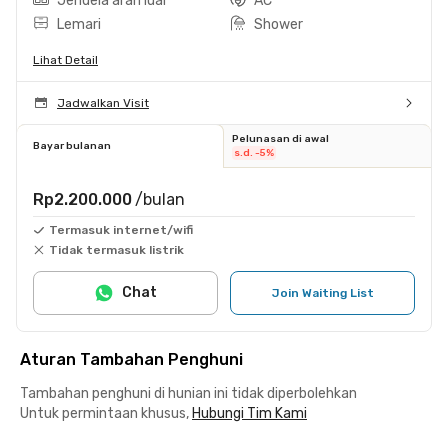
Jendela arah luar
AC
Lemari
Shower
Lihat Detail
Jadwalkan Visit
Pelunasan di awal
Bayar bulanan
s.d. -5%
Rp2.200.000
/bulan
Termasuk internet/wifi
Tidak termasuk listrik
Chat
Join Waiting List
Aturan Tambahan Penghuni
Tambahan penghuni di hunian ini tidak diperbolehkan
Untuk permintaan khusus,
Hubungi Tim Kami