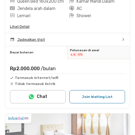
Queen Bed 160x200 cm
Kamar Mandi Dalam
Jendela arah dalam
AC
Lemari
Shower
Lihat Detail
Jadwalkan Visit
Pelunasan di awal
Bayar bulanan
s.d. -5%
Rp2.000.000
/bulan
Termasuk internet/wifi
Tidak termasuk listrik
Chat
Join Waiting List