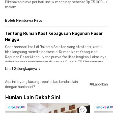
Dikenakan biaya per hari untuk menginap sebesar Rp 75.000,- /
malam
Boleh Membawa Pets
Tentang Rumah Kost Kebagusan Ragunan Pasar
Minggu
Saat mencari kost di Jakarta Selatan yang strategis, kamu
bisa langsung memilih ngekost di Rumah Kost Kebagusan
Ragunan Pasar Minggu yang punya fasilitas lengkap. Lokasinya
dekat ke area perkantoran di Warung Buncit, TB Simatupang,
bahkan juga strategis ke Kuningan dan SCBD.
Lihat Selengkapnya
Mahasiswa Universitas Nasional pun hanya membutuhkan
Ada info yang kurang tepat atau kendala lain
waktu 15 menit saja untuk mencapai kampus. Kamu juga bisa
Laporkan
dengan hunian ini?
mencapai Universitas Pancasila atau Universitas Indonesia
menggunakan KRL Commuter Line dari Stasiun Pasar Minggu
Hunian Lain Dekat Sini
yang bisa dicapai sekitar 15 menit berkendara dari kost
eksklusif Ragunan ini.
Nggak perlu takut kelaparan karena di sekitar Rumah Kost