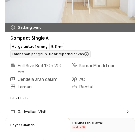
Sedang penuh
Compact Single A
Harga untuk 1 orang
8.5 m²
Tambahan penghuni tidak diperbolehkan
Full Size Bed 120x200
Kamar Mandi Luar
cm
Jendela arah dalam
AC
Lemari
Bantal
Lihat Detail
Jadwalkan Visit
Pelunasan di awal
Bayar bulanan
s.d. -7%