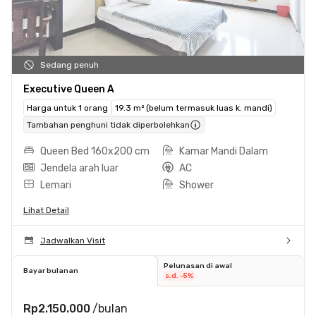
Sedang penuh
Executive Queen A
Harga untuk 1 orang
19.3 m² (belum termasuk luas k. mandi)
Tambahan penghuni tidak diperbolehkan
Queen Bed 160x200 cm
Kamar Mandi Dalam
Jendela arah luar
AC
Lemari
Shower
Lihat Detail
Jadwalkan Visit
Pelunasan di awal
Bayar bulanan
s.d. -5%
Rp2.150.000
/bulan