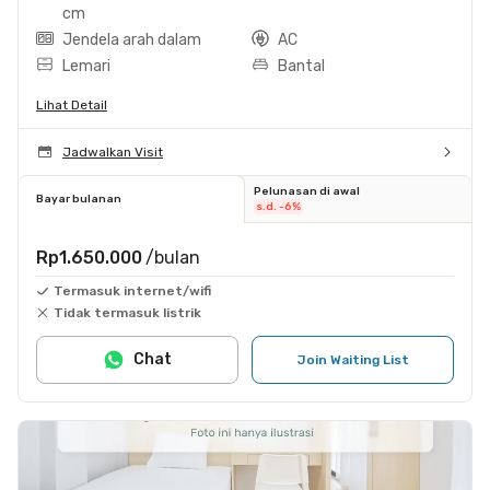
cm
Jendela arah dalam
AC
Lemari
Bantal
Lihat Detail
Jadwalkan Visit
Pelunasan di awal
Bayar bulanan
s.d. -6%
Rp1.650.000
/bulan
Termasuk internet/wifi
Tidak termasuk listrik
Chat
Join Waiting List