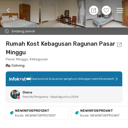
8 Agt 26 - Belum tahu
+
8
Ope
Foto
Fasilitas bersama
Lokasi
Kamar
Atura
Sedang penuh
Rumah Kost Kebagusan Ragunan Pasar
Minggu
Pasar Minggu, Kebagusan
Coliving
Operasional & layanan penghuni ditangani pemilik properti
Diana
Pemilik/Pengelola
•
Sejak Agustus 2024
NEWINFOKPRO12NT
NEWINFOKPRO6NT
Kode: NEWINFOKPRO12NT
Kode: NEWINFOKPRO6NT