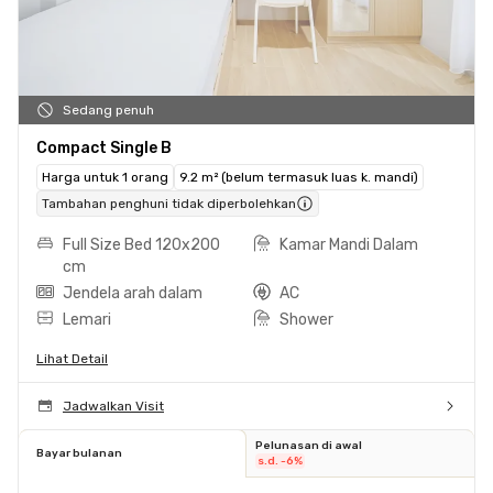
Sedang penuh
Compact Single B
Harga untuk 1 orang
9.2 m² (belum termasuk luas k. mandi)
Tambahan penghuni tidak diperbolehkan
Full Size Bed 120x200
Kamar Mandi Dalam
cm
Jendela arah dalam
AC
Lemari
Shower
Lihat Detail
Jadwalkan Visit
Pelunasan di awal
Bayar bulanan
s.d. -6%