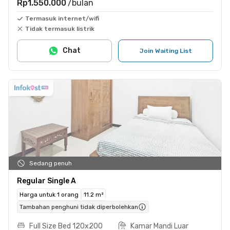
Rp1.550.000
/bulan
Termasuk internet/wifi
Tidak termasuk listrik
Chat
Join Waiting List
Sedang penuh
Regular Single A
Harga untuk 1 orang
11.2 m²
Tambahan penghuni tidak diperbolehkan
Full Size Bed 120x200
Kamar Mandi Luar