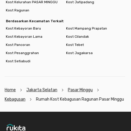
Kost Kelurahan PASAR MINGGU
Kost Jatipadang
Kost Ragunan
Berdasarkan Kecamatan Terkait
Kost Kebayoran Baru
Kost Mampang Prapatan
Kost Kebayoran Lama
Kost Cilandak
Kost Pancoran
Kost Tebet
Kost Pesanggrahan
Kost Jagakarsa
Kost Setiabudi
Home
Jakarta Selatan
Pasar Minggu
Kebagusan
Rumah Kost Kebagusan Ragunan Pasar Minggu
Footer