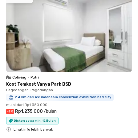
Coliving
•
Putri
Kost Temkost Vanya Park BSD
Pagedangan, Pagedangan
2.4 km dari ice indonesia convention exhibition bsd city
mulai dari
Rp1.350.000
Rp1.235.000
/
bulan
-
8
%
Diskon sewa min. 12 Bulan
Lihat info lebih banyak
Close