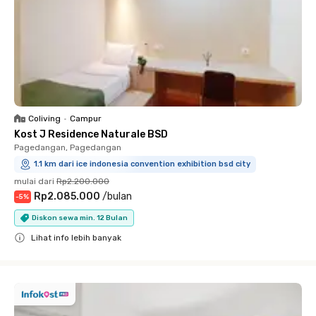
Coliving
•
Campur
Kost J Residence Naturale BSD
Pagedangan, Pagedangan
1.1 km dari ice indonesia convention exhibition bsd city
mulai dari
Rp2.200.000
Rp2.085.000
/
bulan
-
5
%
Diskon sewa min. 12 Bulan
Lihat info lebih banyak
Close