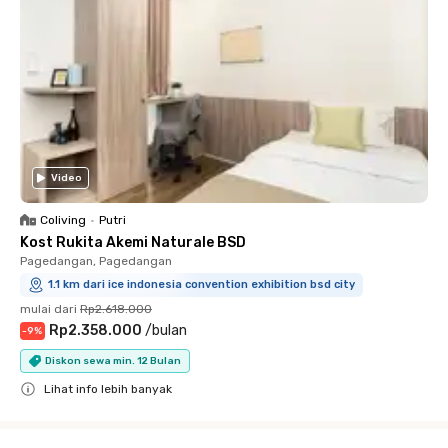
Video
Coliving
•
Putri
Kost Rukita Akemi Naturale BSD
Pagedangan, Pagedangan
1.1 km dari ice indonesia convention exhibition bsd city
mulai dari
Rp2.618.000
Rp2.358.000
/
bulan
-
9
%
Diskon sewa min. 12 Bulan
Lihat info lebih banyak
Close