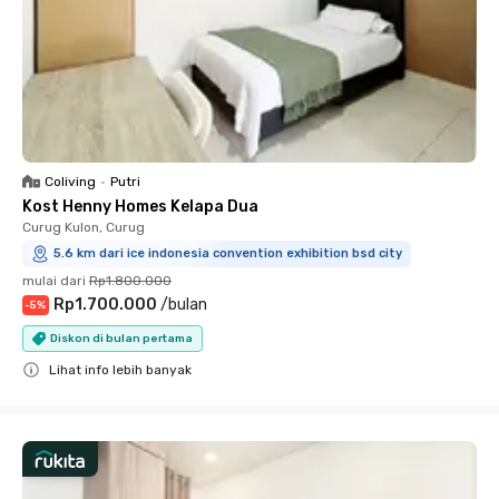
Coliving
•
Putri
Kost Henny Homes Kelapa Dua
Curug Kulon, Curug
5.6 km dari ice indonesia convention exhibition bsd city
mulai dari
Rp1.800.000
Rp1.700.000
/
bulan
-
5
%
Diskon di bulan pertama
Lihat info lebih banyak
Close