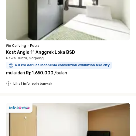
Coliving
•
Putra
Kost Anglo 11 Anggrek Loka BSD
Rawa Buntu, Serpong
4.0 km dari ice indonesia convention exhibition bsd city
mulai dari
Rp1.650.000
/
bulan
Lihat info lebih banyak
Close