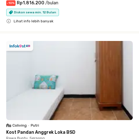
Rp1.816.200
/
bulan
-
10
%
Diskon sewa min. 12 Bulan
Lihat info lebih banyak
Close
Coliving
•
Putri
Kost Pandan Anggrek Loka BSD
Rawa Buntu, Serpong