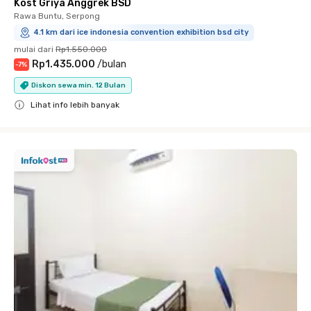
Kost Griya Anggrek BSD
Rawa Buntu, Serpong
4.1 km dari ice indonesia convention exhibition bsd city
mulai dari
Rp1.550.000
Rp1.435.000
/
bulan
-
7
%
Diskon sewa min. 12 Bulan
Lihat info lebih banyak
Close