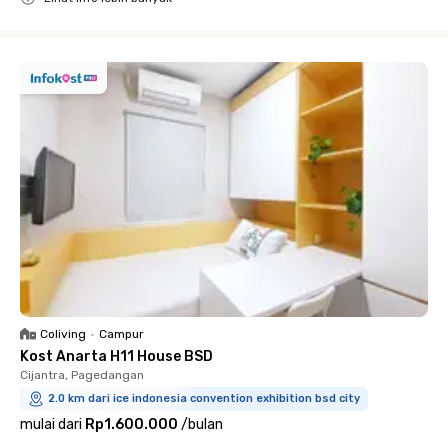
Close
Coliving
•
Campur
Kost Anarta H11 House BSD
Cijantra, Pagedangan
2.0 km dari ice indonesia convention exhibition bsd city
mulai dari
Rp1.600.000
/
bulan