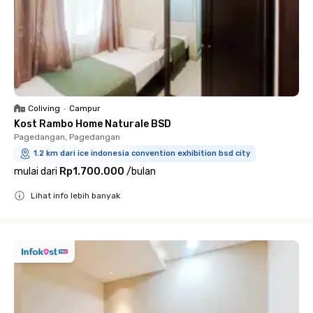
Coliving
•
Campur
Kost Rambo Home Naturale BSD
Pagedangan, Pagedangan
1.2 km dari ice indonesia convention exhibition bsd city
mulai dari
Rp1.700.000
/
bulan
Lihat info lebih banyak
Close