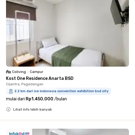
Coliving
•
Campur
Kost One Residence Anarta BSD
Cijantra, Pagedangan
2.2 km dari ice indonesia convention exhibition bsd city
mulai dari
Rp1.450.000
/
bulan
Lihat info lebih banyak
Close