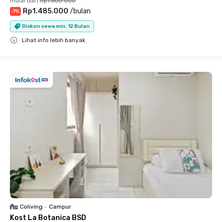
mulai dari
Rp1.600.000
Rp1.485.000
/
bulan
-
7
%
Diskon sewa min. 12 Bulan
Lihat info lebih banyak
Close
Coliving
•
Campur
Kost La Botanica BSD