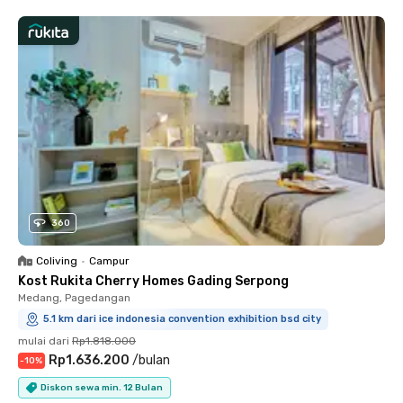
360
Coliving
•
Campur
Kost Rukita Cherry Homes Gading Serpong
Medang, Pagedangan
5.1 km dari ice indonesia convention exhibition bsd city
mulai dari
Rp1.818.000
Rp1.636.200
/
bulan
-
10
%
Diskon sewa min. 12 Bulan