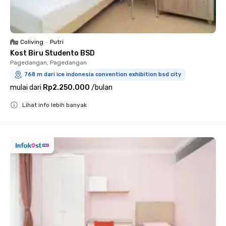
Coliving
•
Putri
Kost Biru Studento BSD
Pagedangan, Pagedangan
768 m dari ice indonesia convention exhibition bsd city
mulai dari
Rp2.250.000
/
bulan
Lihat info lebih banyak
Close