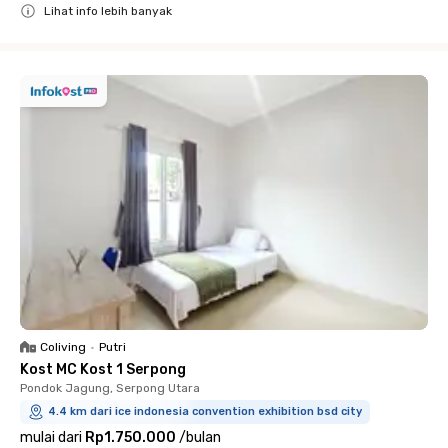
Lihat info lebih banyak
Close
Coliving
•
Putri
Kost MC Kost 1 Serpong
Pondok Jagung, Serpong Utara
4.4 km dari ice indonesia convention exhibition bsd city
mulai dari
Rp1.750.000
/
bulan