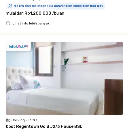
4.1 km dari ice indonesia convention exhibition bsd city
mulai dari
Rp1.200.000
/
bulan
Lihat info lebih banyak
Close
Coliving
•
Putra
Kost Regentown Gold J2/3 House BSD