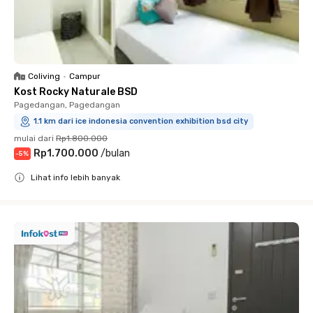
Coliving
•
Campur
Kost Rocky Naturale BSD
Pagedangan, Pagedangan
1.1 km dari ice indonesia convention exhibition bsd city
mulai dari
Rp1.800.000
Rp1.700.000
/
bulan
-
5
%
Lihat info lebih banyak
Close