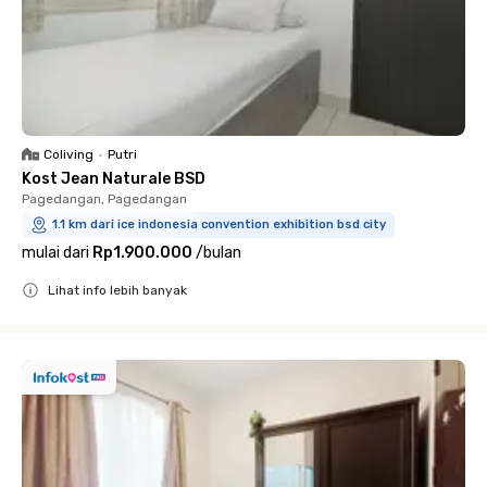
Coliving
•
Putri
Kost Jean Naturale BSD
Pagedangan, Pagedangan
1.1 km dari ice indonesia convention exhibition bsd city
mulai dari
Rp1.900.000
/
bulan
Lihat info lebih banyak
Close