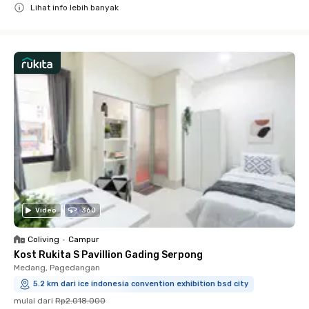
Lihat info lebih banyak
Close
Video
360
Coliving
•
Campur
Kost Rukita S Pavillion Gading Serpong
Medang, Pagedangan
5.2 km dari ice indonesia convention exhibition bsd city
mulai dari
Rp2.018.000