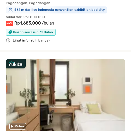
Pagedangan, Pagedangan
461 m dari ice indonesia convention exhibition bsd city
mulai dari
Rp1.800.000
Rp1.685.000
/
bulan
-
6
%
Diskon sewa min. 12 Bulan
Lihat info lebih banyak
Close
Video