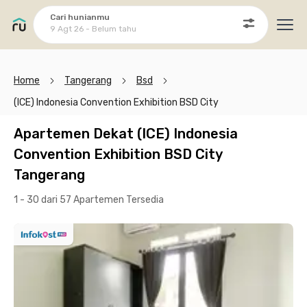
Cari hunianmu
9 Agt 26 - Belum tahu
Ope
Home
Tangerang
Bsd
(ICE) Indonesia Convention Exhibition BSD City
Apartemen Dekat (ICE) Indonesia
Convention Exhibition BSD City
Tangerang
1 - 30 dari 57 Apartemen
Tersedia