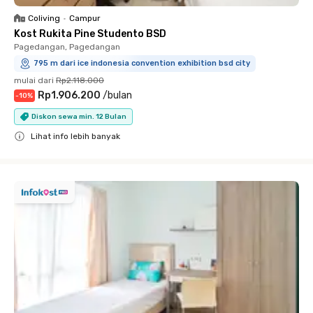
Coliving
•
Campur
Kost Rukita Pine Studento BSD
Pagedangan, Pagedangan
795 m dari ice indonesia convention exhibition bsd city
mulai dari
Rp2.118.000
Rp1.906.200
/
bulan
-
10
%
Diskon sewa min. 12 Bulan
Lihat info lebih banyak
Close