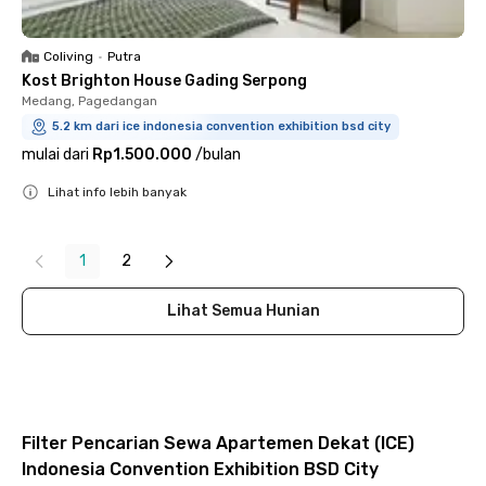
Coliving
•
Putra
Kost Brighton House Gading Serpong
Medang, Pagedangan
5.2 km dari ice indonesia convention exhibition bsd city
mulai dari
Rp1.500.000
/
bulan
Lihat info lebih banyak
Close
1
2
Lihat Semua Hunian
Filter Pencarian Sewa Apartemen Dekat (ICE)
Indonesia Convention Exhibition BSD City