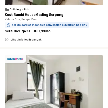
Coliving
•
Putri
Kost Bambi House Gading Serpong
Kelapa Dua, Kelapa Dua
6.8 km dari ice indonesia convention exhibition bsd city
mulai dari
Rp650.000
/
bulan
Lihat info lebih banyak
Close