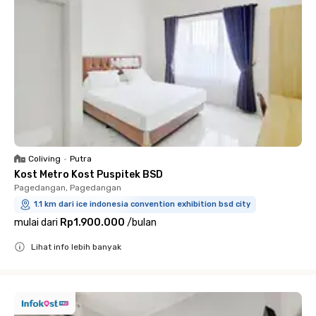
Coliving
•
Putra
Kost Metro Kost Puspitek BSD
Pagedangan, Pagedangan
1.1 km dari ice indonesia convention exhibition bsd city
mulai dari
Rp1.900.000
/
bulan
Lihat info lebih banyak
Close