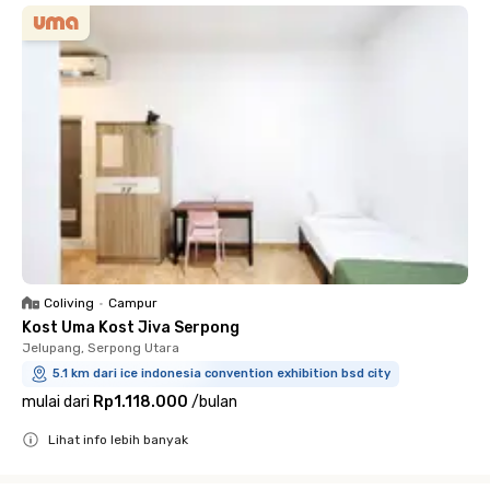
Coliving
•
Campur
Kost Uma Kost Jiva Serpong
Jelupang, Serpong Utara
5.1 km dari ice indonesia convention exhibition bsd city
mulai dari
Rp1.118.000
/
bulan
Lihat info lebih banyak
Close