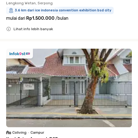
Lengkong Wetan, Serpong
3.6 km dari ice indonesia convention exhibition bsd city
mulai dari
Rp1.500.000
/
bulan
Lihat info lebih banyak
Close
Coliving
•
Campur