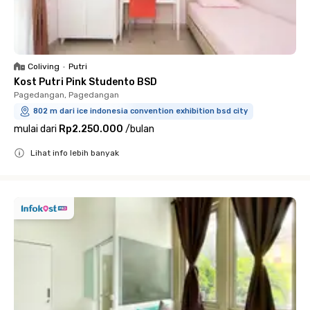
Coliving
•
Putri
Kost Putri Pink Studento BSD
Pagedangan, Pagedangan
802 m dari ice indonesia convention exhibition bsd city
mulai dari
Rp2.250.000
/
bulan
Lihat info lebih banyak
Close