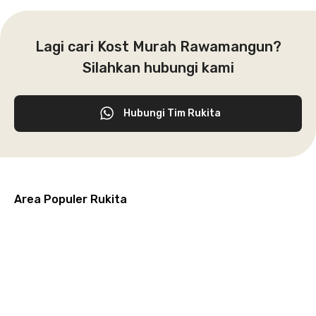
Lagi cari Kost Murah Rawamangun?
Silahkan hubungi kami
Hubungi Tim Rukita
Area Populer Rukita
Grogol
Kebon
Kuningan
Petamburan
Menteng
Jeruk
Bandung
Surabaya
Malang
Solo
Karawaci
Jakarta
Jakarta
Jakarta
Jakarta
Jawa
Jawa
Jawa
Jawa
Selatan
Barat
Tangerang
Pusat
Barat
Barat
Timur
Timur
Tengah