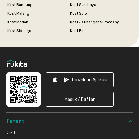
Kost Bandung
Kost Surabaya
Kost Malang
Kost Solo
Kost Medan
Kost Jatinangor Sumedang
Kost Sidoarjo
Kost Bali
Footer
Download Aplikasi
Masuk / Daftar
Tenant
Kost