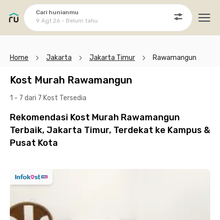
Cari hunianmu
9 Agt 26 - Belum tahu
Ope
Home
Jakarta
Jakarta Timur
Rawamangun
Kost Murah Rawamangun
1 - 7 dari 7 Kost
Tersedia
Rekomendasi Kost Murah Rawamangun
Terbaik, Jakarta Timur, Terdekat ke Kampus &
Pusat Kota