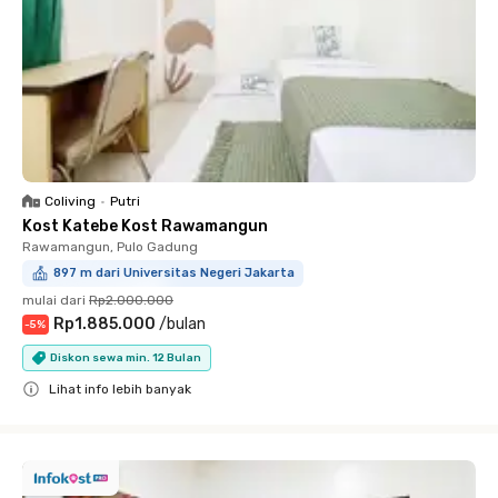
Coliving
•
Putri
Kost Katebe Kost Rawamangun
Rawamangun, Pulo Gadung
897 m dari Universitas Negeri Jakarta
mulai dari
Rp2.000.000
Rp1.885.000
/
bulan
-
5
%
Diskon sewa min. 12 Bulan
Lihat info lebih banyak
Close