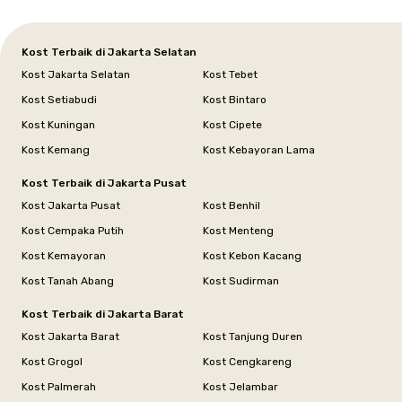
Kost Terbaik di Jakarta Selatan
Kost Jakarta Selatan
Kost Tebet
Kost Setiabudi
Kost Bintaro
Kost Kuningan
Kost Cipete
Kost Kemang
Kost Kebayoran Lama
Kost Terbaik di Jakarta Pusat
Kost Jakarta Pusat
Kost Benhil
Kost Cempaka Putih
Kost Menteng
Kost Kemayoran
Kost Kebon Kacang
Kost Tanah Abang
Kost Sudirman
Kost Terbaik di Jakarta Barat
Kost Jakarta Barat
Kost Tanjung Duren
Kost Grogol
Kost Cengkareng
Kost Palmerah
Kost Jelambar