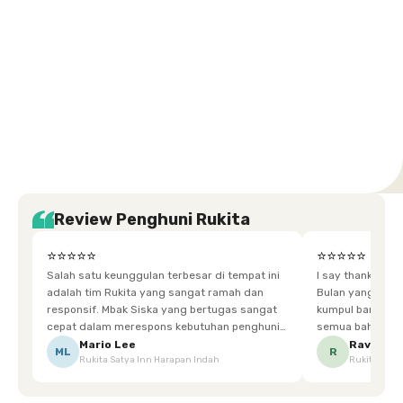
Setiabudi
Cilandak
Depok
Kemanggisan
Semarang
Medan
Tangerang
Bali
Yogyakarta
Jakarta
Jakarta
Jawa
Jakarta
Jawa
Sumatera
Selatan
Banten
Selatan
Barat
Barat
Bali
Yogyakarta
Tengah
Utara
Review Penghuni Rukita
⭐⭐⭐⭐⭐
⭐⭐⭐⭐⭐
Salah satu keunggulan terbesar di tempat ini
I say thankyou s
adalah tim Rukita yang sangat ramah dan
Bulan yang super happy! banyak tem
responsif. Mbak Siska yang bertugas sangat
kumpul bareng mak
cepat dalam merespons kebutuhan penghuni.
semua bahagia ad
Ketika saya meminta keset karena sempat
mgkn saran dari air aja & kebersihan lebih di
Mario Lee
Ravena
ML
R
Rukita Satya Inn Harapan Indah
Rukita Dimi
terpeleset, permintaan tersebut langsung
tingkatka
dipenuhi dengan cepat. Terima kasih Mbak
Siska.