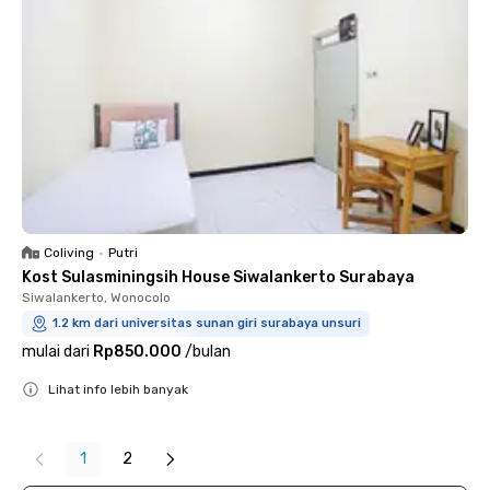
Coliving
•
Putri
Kost Sulasminingsih House Siwalankerto Surabaya
Siwalankerto, Wonocolo
1.2 km dari universitas sunan giri surabaya unsuri
mulai dari
Rp850.000
/
bulan
Lihat info lebih banyak
Close
1
2