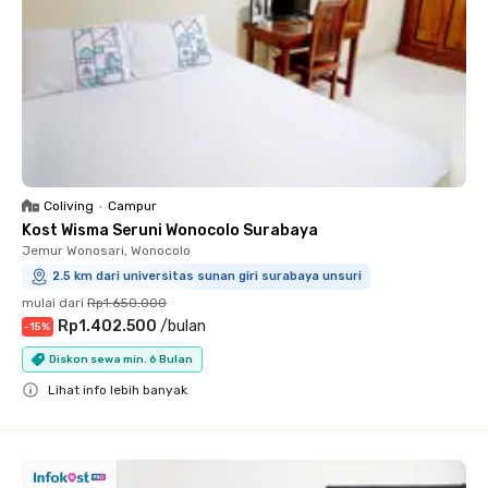
Coliving
•
Campur
Kost Wisma Seruni Wonocolo Surabaya
Jemur Wonosari, Wonocolo
2.5 km dari universitas sunan giri surabaya unsuri
mulai dari
Rp1.650.000
Rp1.402.500
/
bulan
-
15
%
Diskon sewa min. 6 Bulan
Lihat info lebih banyak
Close