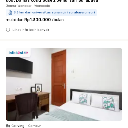
Kost Damas Kosthouse 2 Jemursari Surabaya
Jemur Wonosari, Wonocolo
3.3 km dari universitas sunan giri surabaya unsuri
mulai dari
Rp1.300.000
/
bulan
Lihat info lebih banyak
Close
Coliving
•
Campur