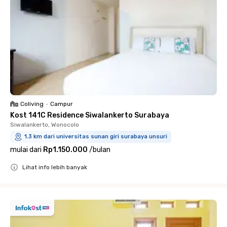
Coliving
•
Campur
Kost 141C Residence Siwalankerto Surabaya
Siwalankerto, Wonocolo
1.3 km dari universitas sunan giri surabaya unsuri
mulai dari
Rp1.150.000
/
bulan
Lihat info lebih banyak
Close