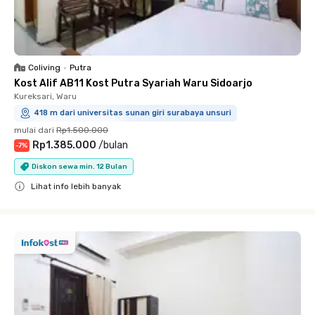
Coliving
•
Putra
Kost Alif AB11 Kost Putra Syariah Waru Sidoarjo
Kureksari, Waru
418 m dari universitas sunan giri surabaya unsuri
mulai dari
Rp1.500.000
Rp1.385.000
/
bulan
-
7
%
Diskon sewa min. 12 Bulan
Lihat info lebih banyak
Close