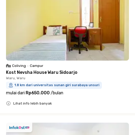
Coliving
•
Campur
Kost Nevsha House Waru Sidoarjo
Waru, Waru
1.8 km dari universitas sunan giri surabaya unsuri
mulai dari
Rp650.000
/
bulan
Lihat info lebih banyak
Close