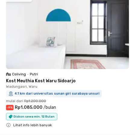
Coliving
•
Putri
Kost Meuthia Kost Waru Sidoarjo
Wadungasri, Waru
4.1 km dari universitas sunan giri surabaya unsuri
mulai dari
Rp1.200.000
Rp1.085.000
/
bulan
-
9
%
Diskon sewa min. 12 Bulan
Lihat info lebih banyak
Close