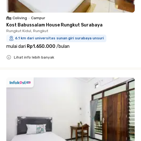
Coliving
•
Campur
Kost Babussalam House Rungkut Surabaya
Rungkut Kidul, Rungkut
6.1 km dari universitas sunan giri surabaya unsuri
mulai dari
Rp1.650.000
/
bulan
Lihat info lebih banyak
Close