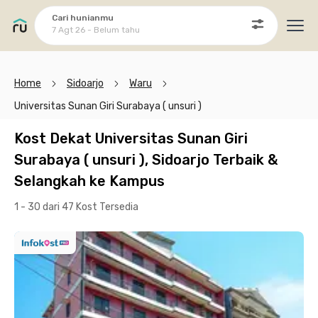
Cari hunianmu
7 Agt 26 - Belum tahu
Ope
Home
Sidoarjo
Waru
Universitas Sunan Giri Surabaya ( unsuri )
Kost Dekat Universitas Sunan Giri
Surabaya ( unsuri ), Sidoarjo Terbaik &
Selangkah ke Kampus
1 - 30 dari 47 Kost
Tersedia