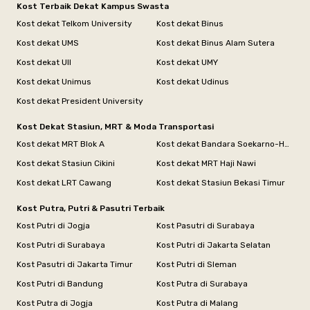
Kost Terbaik Dekat Kampus Swasta
Kost dekat Telkom University
Kost dekat Binus
Kost dekat UMS
Kost dekat Binus Alam Sutera
Kost dekat UII
Kost dekat UMY
Kost dekat Unimus
Kost dekat Udinus
Kost dekat President University
Kost Dekat Stasiun, MRT & Moda Transportasi
Kost dekat MRT Blok A
Kost dekat Bandara Soekarno-Hatta
Kost dekat Stasiun Cikini
Kost dekat MRT Haji Nawi
Kost dekat LRT Cawang
Kost dekat Stasiun Bekasi Timur
Kost Putra, Putri & Pasutri Terbaik
Kost Putri di Jogja
Kost Pasutri di Surabaya
Kost Putri di Surabaya
Kost Putri di Jakarta Selatan
Kost Pasutri di Jakarta Timur
Kost Putri di Sleman
Kost Putri di Bandung
Kost Putra di Surabaya
Kost Putra di Jogja
Kost Putra di Malang