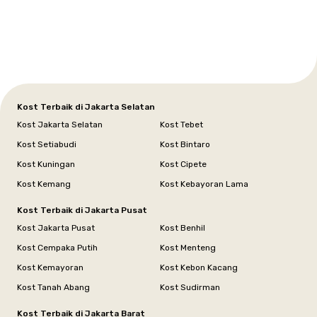
Tangerang
Bali
Yogyakarta
Jakarta
Jakarta
Jawa
Jakarta
Jawa
Sumatera
Selatan
Banten
Selatan
Barat
Barat
Bali
Yogyakarta
Tengah
Utara
Kost Terbaik di Jakarta Selatan
Kost Jakarta Selatan
Kost Tebet
Kost Setiabudi
Kost Bintaro
Kost Kuningan
Kost Cipete
Kost Kemang
Kost Kebayoran Lama
Kost Terbaik di Jakarta Pusat
Kost Jakarta Pusat
Kost Benhil
Kost Cempaka Putih
Kost Menteng
Kost Kemayoran
Kost Kebon Kacang
Kost Tanah Abang
Kost Sudirman
Kost Terbaik di Jakarta Barat