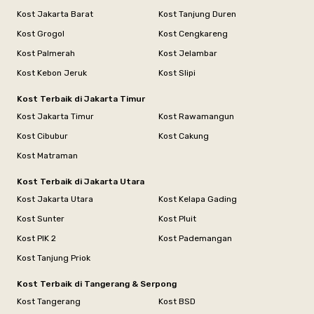
Kost Jakarta Barat
Kost Tanjung Duren
Kost Grogol
Kost Cengkareng
Kost Palmerah
Kost Jelambar
Kost Kebon Jeruk
Kost Slipi
Kost Terbaik di Jakarta Timur
Kost Jakarta Timur
Kost Rawamangun
Kost Cibubur
Kost Cakung
Kost Matraman
Kost Terbaik di Jakarta Utara
Kost Jakarta Utara
Kost Kelapa Gading
Kost Sunter
Kost Pluit
Kost PIK 2
Kost Pademangan
Kost Tanjung Priok
Kost Terbaik di Tangerang & Serpong
Kost Tangerang
Kost BSD