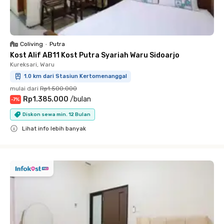
Coliving
•
Putra
Kost Alif AB11 Kost Putra Syariah Waru Sidoarjo
Kureksari, Waru
1.0 km dari Stasiun Kertomenanggal
mulai dari
Rp1.500.000
Rp1.385.000
/
bulan
-
7
%
Diskon sewa min. 12 Bulan
Lihat info lebih banyak
Close