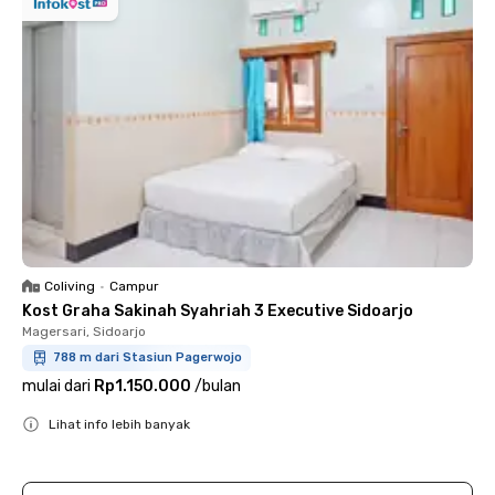
Coliving
•
Campur
Kost Graha Sakinah Syahriah 3 Executive Sidoarjo
Magersari, Sidoarjo
788 m dari Stasiun Pagerwojo
mulai dari
Rp1.150.000
/
bulan
Lihat info lebih banyak
Close