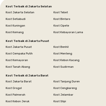
Kost Terbaik di Jakarta Selatan
Kost Jakarta Selatan
Kost Tebet
Kost Setiabudi
Kost Bintaro
Kost Kuningan
Kost Cipete
Kost Kemang
Kost Kebayoran Lama
Kost Terbaik di Jakarta Pusat
Kost Jakarta Pusat
Kost Benhil
Kost Cempaka Putih
Kost Menteng
Kost Kemayoran
Kost Kebon Kacang
Kost Tanah Abang
Kost Sudirman
Kost Terbaik di Jakarta Barat
Kost Jakarta Barat
Kost Tanjung Duren
Kost Grogol
Kost Cengkareng
Kost Palmerah
Kost Jelambar
Kost Kebon Jeruk
Kost Slipi