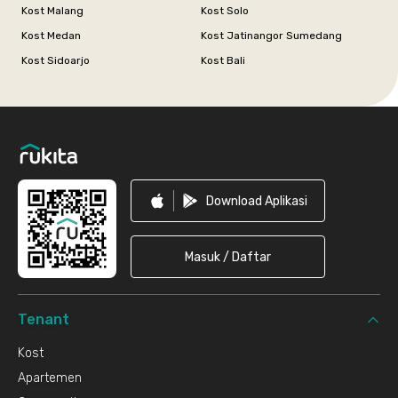
Kost Malang
Kost Solo
Kost Medan
Kost Jatinangor Sumedang
Kost Sidoarjo
Kost Bali
Footer
Download Aplikasi
Masuk / Daftar
Tenant
Kost
Apartemen