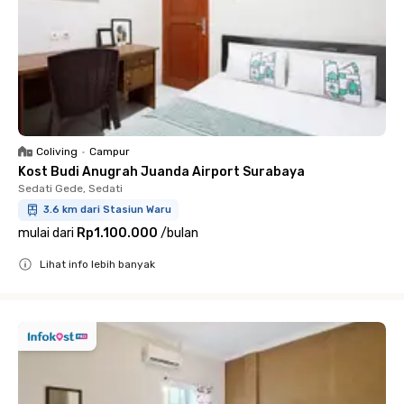
Coliving
•
Campur
Kost Budi Anugrah Juanda Airport Surabaya
Sedati Gede, Sedati
3.6 km dari Stasiun Waru
mulai dari
Rp1.100.000
/
bulan
Lihat info lebih banyak
Close