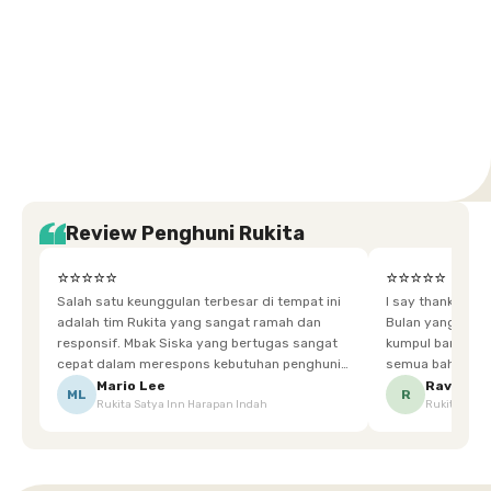
Setiabudi
Cilandak
Depok
Kemanggisan
Semarang
Medan
Tangerang
Bali
Yogyakarta
Jakarta
Jakarta
Jawa
Jakarta
Jawa
Sumatera
Selatan
Banten
Selatan
Barat
Barat
Bali
Yogyakarta
Tengah
Utara
Review Penghuni Rukita
⭐⭐⭐⭐⭐
⭐⭐⭐⭐⭐
Salah satu keunggulan terbesar di tempat ini
I say thankyou s
adalah tim Rukita yang sangat ramah dan
Bulan yang super happy! banyak tem
responsif. Mbak Siska yang bertugas sangat
kumpul bareng mak
cepat dalam merespons kebutuhan penghuni.
semua bahagia ad
Ketika saya meminta keset karena sempat
mgkn saran dari air aja & kebersihan lebih di
Mario Lee
Ravena
ML
R
Rukita Satya Inn Harapan Indah
Rukita Dimi
terpeleset, permintaan tersebut langsung
tingkatka
dipenuhi dengan cepat. Terima kasih Mbak
Siska.