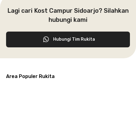
Lagi cari Kost Campur Sidoarjo? Silahkan
hubungi kami
Hubungi Tim Rukita
Area Populer Rukita
Grogol
Kebon
Kuningan
Petamburan
Menteng
Jeruk
Bandung
Surabaya
Malang
Solo
Karawaci
Jakarta
Jakarta
Jakarta
Jakarta
Jawa
Jawa
Jawa
Jawa
Selatan
Barat
Tangerang
Pusat
Barat
Barat
Timur
Timur
Tengah