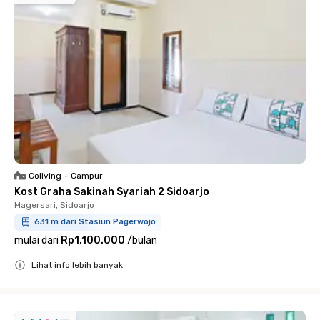
Coliving
•
Campur
Kost Graha Sakinah Syariah 2 Sidoarjo
Magersari, Sidoarjo
631 m dari Stasiun Pagerwojo
mulai dari
Rp1.100.000
/
bulan
Lihat info lebih banyak
Close