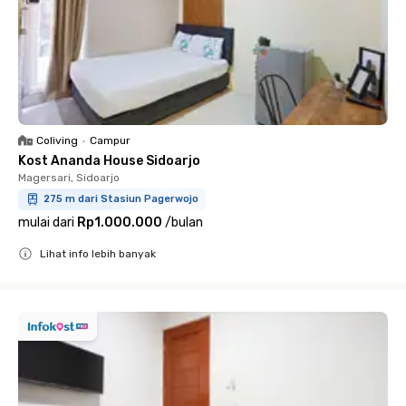
Coliving
•
Campur
Kost Ananda House Sidoarjo
Magersari, Sidoarjo
275 m dari Stasiun Pagerwojo
mulai dari
Rp1.000.000
/
bulan
Lihat info lebih banyak
Close