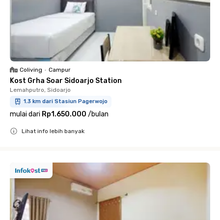
Coliving
•
Campur
Kost Grha Soar Sidoarjo Station
Lemahputro, Sidoarjo
1.3 km dari Stasiun Pagerwojo
mulai dari
Rp1.650.000
/
bulan
Lihat info lebih banyak
Close