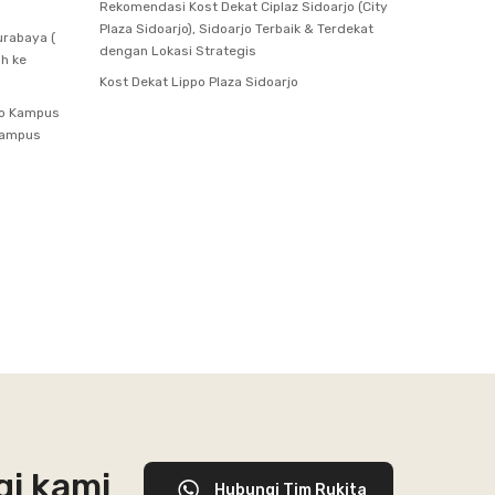
Rekomendasi Kost Dekat Ciplaz Sidoarjo (City
Plaza Sidoarjo), Sidoarjo Terbaik & Terdekat
urabaya (
dengan Lokasi Strategis
ah ke
Kost Dekat Lippo Plaza Sidoarjo
so Kampus
 Kampus
gi kami
Hubungi Tim Rukita