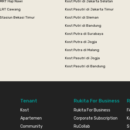
MRT Haji Nawi
Kost Putri di Jakarta Selatan
 LRT Cawang
Kost Pasutri di Jakarta Timur
Stasiun Bekasi Timur
Kost Putri di Sleman
Kost Putri di Bandung
Kost Putra di Surabaya
Kost Putra di Jogja
Kost Putra di Malang
Kost Pasutri di Jogja
Kost Pasutri di Bandung
Tenant
Rukita For Business
R
Kost
Rukita For Business
F
Apartemen
Corporate Subscription
K
Community
RuCollab
S