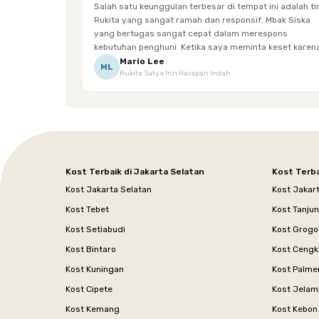
Salah satu keunggulan terbesar di tempat ini adalah t
Rukita yang sangat ramah dan responsif. Mbak Siska
yang bertugas sangat cepat dalam merespons
kebutuhan penghuni. Ketika saya meminta keset karena
sempat terpeleset, permintaan tersebut langsung
Mario Lee
ML
Rukita Satya Inn Harapan Indah
dipenuhi dengan cepat. Terima kasih Mbak Siska.
Kost Terbaik di Jakarta Selatan
Kost Terba
Kost Jakarta Selatan
Kost Jakar
Kost Tebet
Kost Tanju
Kost Setiabudi
Kost Grogo
Kost Bintaro
Kost Cengk
Kost Kuningan
Kost Palme
Kost Cipete
Kost Jelam
Kost Kemang
Kost Kebon