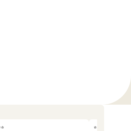
⭐⭐
⭐⭐⭐⭐⭐