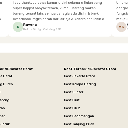
im
I say thankyou sewa kamar disini selama 6 Bulan yang
Unit h
super happy! banyak temen, kumpul bareng makan
dengan baik. Desain kamar modern, bersi
bareng tenant lain, semua bahagia ada disini & bnyk
fungsional, sehingga cocok untuk
experience. mgkn saran dari air aja & kebersihan lebih di
maupun panjang. Fasil
tingkatkan lagi. but, I love Rukita
sesuai dengan kebutuhan p
Ravena
R
MS
Rukita Dimigo Coliving BSD
ik di Jakarta Barat
Kost Terbaik di Jakarta Utara
ta Barat
Kost Jakarta Utara
ng Duren
Kost Kelapa Gading
l
Kost Sunter
areng
Kost Pluit
rah
Kost PIK 2
bar
Kost Pademangan
 Jeruk
Kost Tanjung Priok