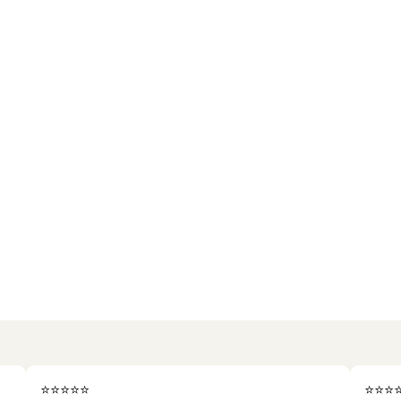
⭐⭐⭐⭐⭐
⭐⭐⭐