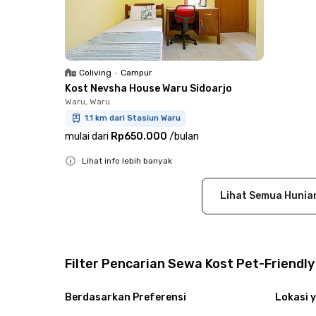
Coliving
•
Campur
Kost Nevsha House Waru Sidoarjo
Waru, Waru
1.1 km dari Stasiun Waru
mulai dari
Rp650.000
/
bulan
Lihat info lebih banyak
Close
Lihat Semua Hunia
Filter Pencarian Sewa Kost Pet-Friendly
Berdasarkan Preferensi
Lokasi y