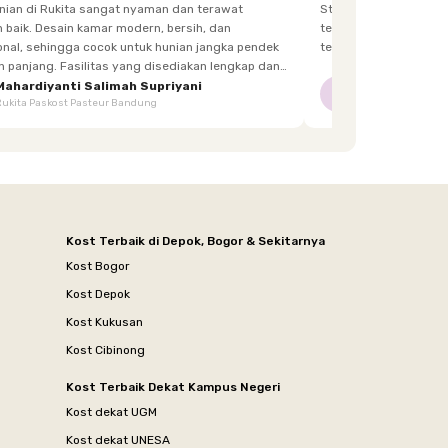
unian di Rukita sangat nyaman dan terawat
Staff yg menjaga dis
h, dan
terkadang lupa bawa kunci, dan sangat fast response.
 hunian jangka pendek
tetangga d
itas yang disediakan lengkap dan
enghuni, mulai dari furnitur,
Mahardiyanti Salimah Supriyani
Nur Indriani
NI
Rukita Paskost Pasteur Bandung
Rukita Lilo Living
area bersama, hingga akses yang mudah.
Kost Terbaik di Depok, Bogor & Sekitarnya
Kost Bogor
Kost Depok
Kost Kukusan
Kost Cibinong
Kost Terbaik Dekat Kampus Negeri
Kost dekat UGM
Kost dekat UNESA