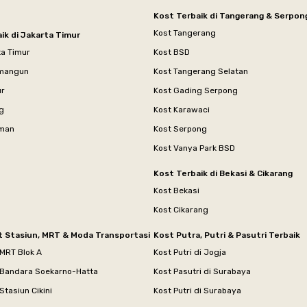
Kost Terbaik di Tangerang & Serpon
Kost Tangerang
ik di Jakarta Timur
ta Timur
Kost BSD
mangun
Kost Tangerang Selatan
ur
Kost Gading Serpong
g
Kost Karawaci
aman
Kost Serpong
Kost Vanya Park BSD
Kost Terbaik di Bekasi & Cikarang
Kost Bekasi
Kost Cikarang
t Stasiun, MRT & Moda Transportasi
Kost Putra, Putri & Pasutri Terbaik
 MRT Blok A
Kost Putri di Jogja
 Bandara Soekarno-Hatta
Kost Pasutri di Surabaya
Stasiun Cikini
Kost Putri di Surabaya