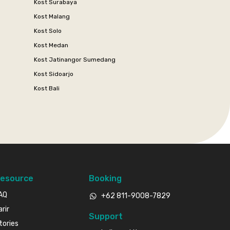
Kost Surabaya
Kost Malang
Kost Solo
Kost Medan
Kost Jatinangor Sumedang
Kost Sidoarjo
Kost Bali
esource
Booking
AQ
+62 811-9008-7829
arir
Support
tories