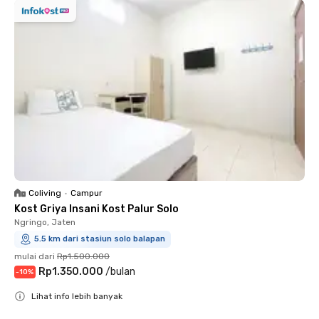
Coliving
•
Campur
Kost Griya Insani Kost Palur Solo
Ngringo, Jaten
5.5 km dari stasiun solo balapan
mulai dari
Rp1.500.000
Rp1.350.000
/
bulan
-
10
%
Lihat info lebih banyak
Close