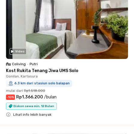
Video
Coliving
•
Putri
Kost Rukita Tenang Jiwa UMS Solo
Gonilan, Kartasura
6.3 km dari stasiun solo balapan
mulai dari
Rp1.518.000
Rp1.366.200
/
bulan
-
10
%
Diskon sewa min. 12 Bulan
Lihat info lebih banyak
Close