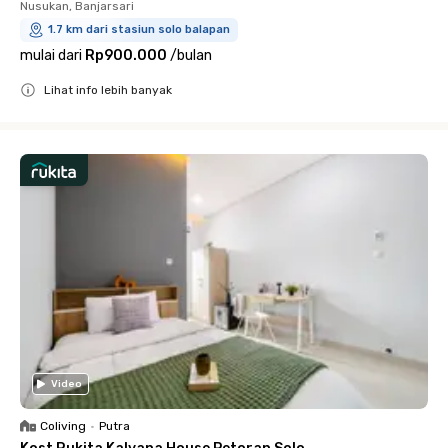
Nusukan, Banjarsari
1.7 km dari stasiun solo balapan
mulai dari
Rp900.000
/
bulan
Lihat info lebih banyak
Close
Video
Coliving
•
Putra