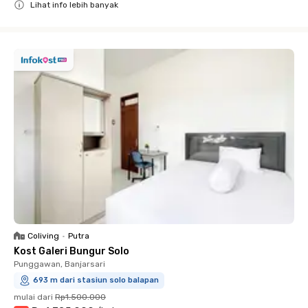
Lihat info lebih banyak
Close
Coliving
•
Putra
Kost Galeri Bungur Solo
Punggawan, Banjarsari
693 m dari stasiun solo balapan
mulai dari
Rp1.500.000