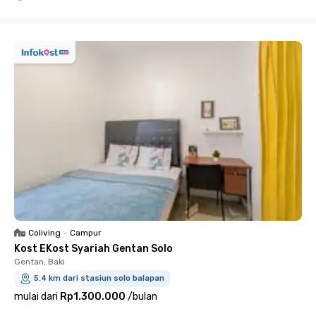
Close
Coliving
•
Campur
Kost EKost Syariah Gentan Solo
Gentan, Baki
5.4 km dari stasiun solo balapan
mulai dari
Rp1.300.000
/
bulan