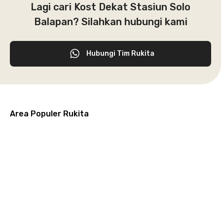
Lagi cari Kost Dekat Stasiun Solo
Balapan? Silahkan hubungi kami
Hubungi Tim Rukita
Area Populer Rukita
Grogol
Kebon
Kuningan
Petamburan
Menteng
Jeruk
Bandung
Surabaya
Malang
Solo
Karawaci
Jakarta
Jakarta
Jakarta
Jakarta
Jawa
Jawa
Jawa
Jawa
Selatan
Barat
Tangerang
Pusat
Barat
Barat
Timur
Timur
Tengah