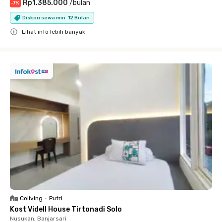
Rp1.385.000
/
bulan
-
7
%
Diskon sewa min. 12 Bulan
Lihat info lebih banyak
Close
Coliving
•
Putri
Kost Videll House Tirtonadi Solo
Nusukan, Banjarsari