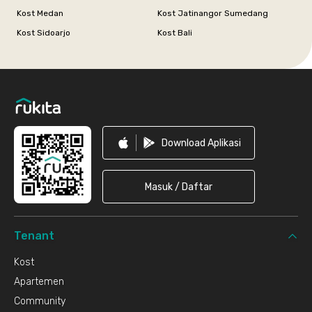
Kost Medan
Kost Jatinangor Sumedang
Kost Sidoarjo
Kost Bali
Footer
Download Aplikasi
Masuk / Daftar
Tenant
Kost
Apartemen
Community