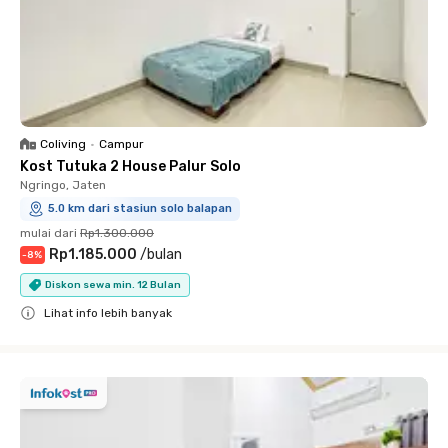
Coliving
•
Campur
Kost Tutuka 2 House Palur Solo
Ngringo, Jaten
5.0 km dari stasiun solo balapan
mulai dari
Rp1.300.000
Rp1.185.000
/
bulan
-
8
%
Diskon sewa min. 12 Bulan
Lihat info lebih banyak
Close