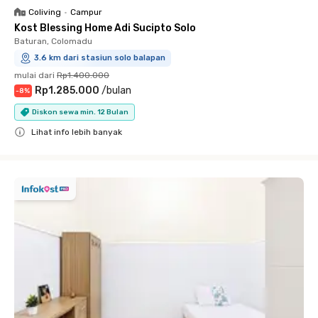
Coliving
•
Campur
Kost Blessing Home Adi Sucipto Solo
Baturan, Colomadu
3.6 km dari stasiun solo balapan
mulai dari
Rp1.400.000
Rp1.285.000
/
bulan
-
8
%
Diskon sewa min. 12 Bulan
Lihat info lebih banyak
Close