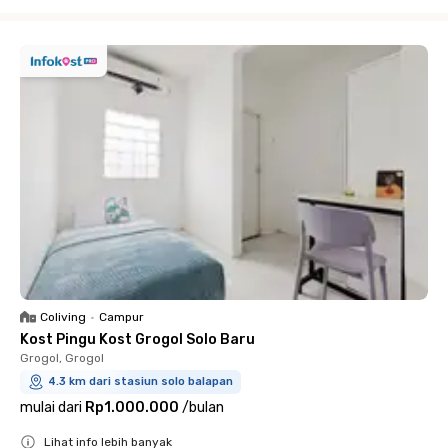
Close
Coliving
•
Campur
Kost Pingu Kost Grogol Solo Baru
Grogol, Grogol
4.3 km dari stasiun solo balapan
mulai dari
Rp1.000.000
/
bulan
Lihat info lebih banyak