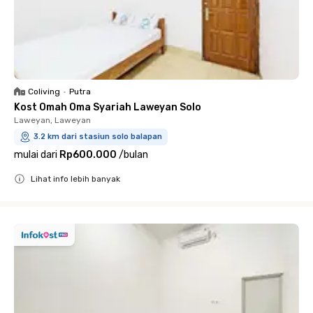
Coliving
•
Putra
Kost Omah Oma Syariah Laweyan Solo
Laweyan, Laweyan
3.2 km dari stasiun solo balapan
mulai dari
Rp600.000
/
bulan
Lihat info lebih banyak
Close