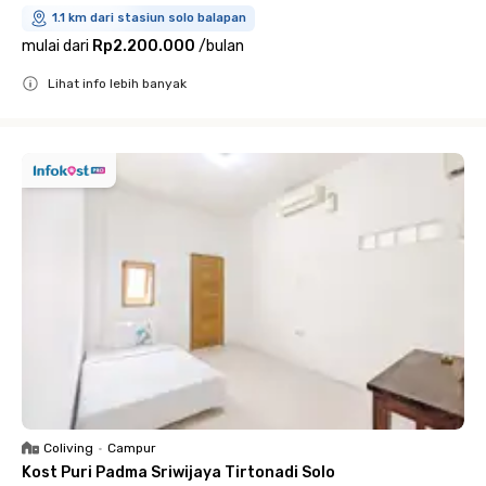
1.1 km dari stasiun solo balapan
mulai dari
Rp2.200.000
/
bulan
Lihat info lebih banyak
Close
Coliving
•
Campur
Kost Puri Padma Sriwijaya Tirtonadi Solo