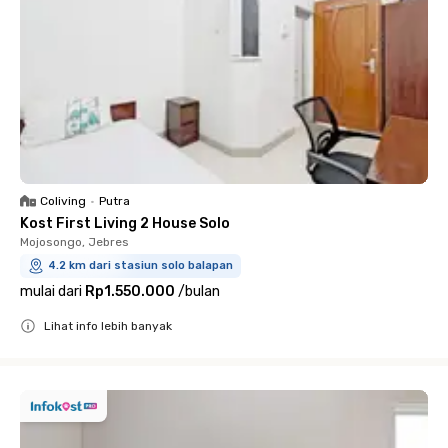
Coliving
•
Putra
Kost First Living 2 House Solo
Mojosongo, Jebres
4.2 km dari stasiun solo balapan
mulai dari
Rp1.550.000
/
bulan
Lihat info lebih banyak
Close