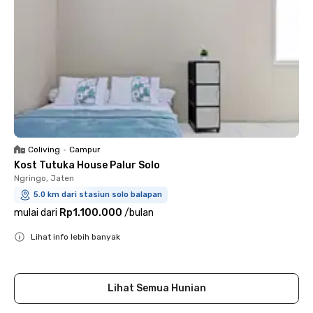
Coliving
•
Campur
Kost Tutuka House Palur Solo
Ngringo, Jaten
5.0 km dari stasiun solo balapan
mulai dari
Rp1.100.000
/
bulan
Lihat info lebih banyak
Close
Lihat Semua Hunian