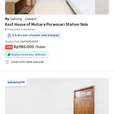
Coliving
•
Campur
Kost House of Mutiara Purwosari Station Solo
Purwosari, Laweyan
2.6 km dari stasiun solo balapan
mulai dari
Rp1.100.000
Rp985.000
/
bulan
-
10
%
Diskon sewa min. 12 Bulan
Lihat info lebih banyak
Close