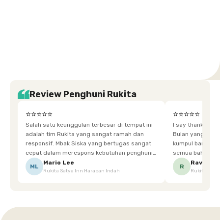
Setiabudi
Cilandak
Depok
Kemanggisan
Semarang
Medan
Tangerang
Bali
Yogyakarta
Jakarta
Jakarta
Jawa
Jakarta
Jawa
Sumatera
Selatan
Banten
Selatan
Barat
Barat
Bali
Yogyakarta
Tengah
Utara
Review Penghuni Rukita
⭐⭐⭐⭐⭐
⭐⭐⭐⭐⭐
Salah satu keunggulan terbesar di tempat ini
I say thankyou s
adalah tim Rukita yang sangat ramah dan
Bulan yang super happy! banyak tem
responsif. Mbak Siska yang bertugas sangat
kumpul bareng mak
cepat dalam merespons kebutuhan penghuni.
semua bahagia ad
Ketika saya meminta keset karena sempat
mgkn saran dari air aja & kebersihan lebih di
Mario Lee
Ravena
ML
R
Rukita Satya Inn Harapan Indah
Rukita Dimi
terpeleset, permintaan tersebut langsung
tingkatka
dipenuhi dengan cepat. Terima kasih Mbak
Siska.