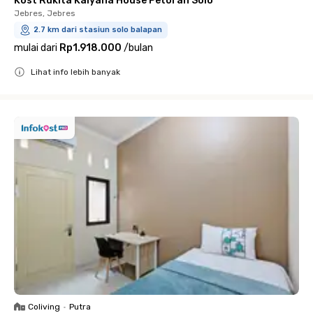
Kost Rukita Kalyana House Petoran Solo
Jebres, Jebres
2.7 km dari stasiun solo balapan
mulai dari
Rp1.918.000
/
bulan
Lihat info lebih banyak
Close
Coliving
•
Putra