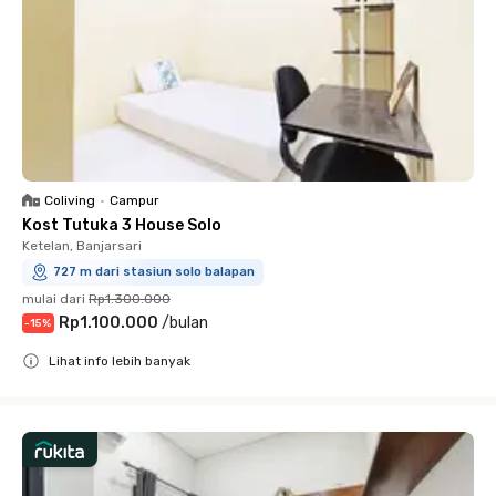
Coliving
•
Campur
Kost Tutuka 3 House Solo
Ketelan, Banjarsari
727 m dari stasiun solo balapan
mulai dari
Rp1.300.000
Rp1.100.000
/
bulan
-
15
%
Lihat info lebih banyak
Close