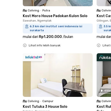
Coliving
•
Putra
Colivi
Kost Moro House Padokan Kulon Solo
Kost Ca
Sawahan, Ngemplak
Gilingan, 
6.3 km dari institut seni indonesia isi
3.5 k
surakarta
sura
mulai dari
Rp1.200.000
/
bulan
mulai dar
Lihat info lebih banyak
Lihat 
Close
Close
Vide
Coliving
•
Campur
Colivi
Kost Tutuka 3 House Solo
Kost Ru