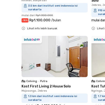
Ketelan, Banjarsari
Solo
Jebres, J
3.5 km dari institut seni indonesia isi
surakarta
910 m
sura
mulai dari
Rp1.300.000
Rp1.100.000
/
bulan
mulai dar
-
15
%
Lihat info lebih banyak
Lihat 
Close
Close
Coliving
•
Putra
Colivi
Kost First Living 2 House Solo
Kost Tu
Mojosongo, Jebres
Ngringo, 
1.3 km dari institut seni indonesia isi
1.7 k
surakarta
sura