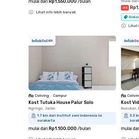
mulai dari
Rp1.550.000
/
bulan
mulai dari
Rp1
-
8
%
Lihat info lebih banyak
Diskon
Close
Lihat 
Close
Coliving
•
Campur
Colivi
Kost Tutuka House Palur Solo
Kost Vid
Ngringo, Jaten
Nusukan, 
1.7 km dari institut seni indonesia isi
3.3 k
surakarta
sura
mulai dari
Rp1.100.000
/
bulan
mulai dar