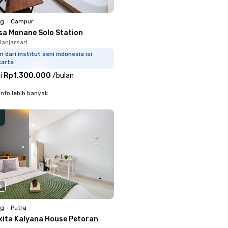
ng
•
Campur
sa Monane Solo Station
Banjarsari
m dari institut seni indonesia isi
karta
i
Rp1.300.000
/
bulan
info lebih banyak
o
ng
•
Putra
kita Kalyana House Petoran