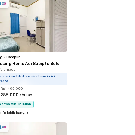
ng
•
Campur
essing Home Adi Sucipto Solo
 Colomadu
m dari institut seni indonesia isi
karta
Rp1.400.000
.285.000
/
bulan
 sewa min. 12 Bulan
info lebih banyak