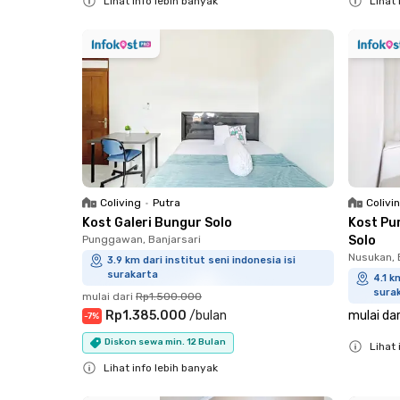
Lihat info lebih banyak
Lihat 
Close
Close
Coliving
•
Putra
Colivi
Kost Galeri Bungur Solo
Kost Pu
Punggawan, Banjarsari
Solo
Nusukan, 
3.9 km dari institut seni indonesia isi
surakarta
4.1 k
sura
mulai dari
Rp1.500.000
Rp1.385.000
/
bulan
mulai dar
-
7
%
Diskon sewa min. 12 Bulan
Lihat 
Lihat info lebih banyak
Close
Close