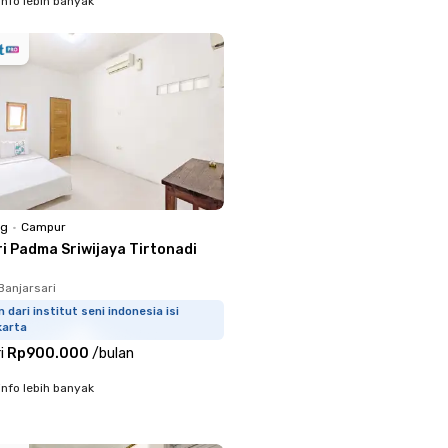
info lebih banyak
ng
•
Campur
ri Padma Sriwijaya Tirtonadi
Banjarsari
m dari institut seni indonesia isi
karta
i
Rp900.000
/
bulan
info lebih banyak