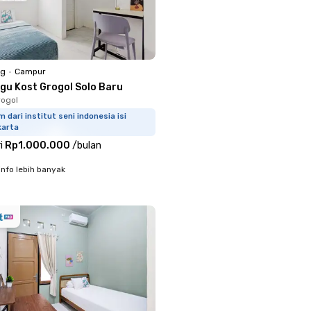
ng
•
Campur
ngu Kost Grogol Solo Baru
rogol
m dari institut seni indonesia isi
karta
i
Rp1.000.000
/
bulan
info lebih banyak