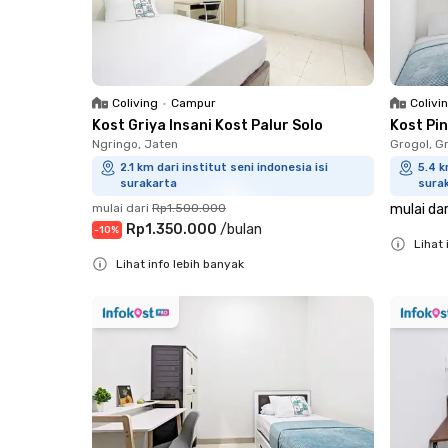
Coliving
•
Campur
Colivi
Kost Griya Insani Kost Palur Solo
Kost Pi
Ngringo, Jaten
Grogol, G
2.1 km dari institut seni indonesia isi
5.4 k
surakarta
sura
mulai dari
Rp1.500.000
mulai dar
Rp1.350.000
/
bulan
-
10
%
Lihat 
Lihat info lebih banyak
Close
Close