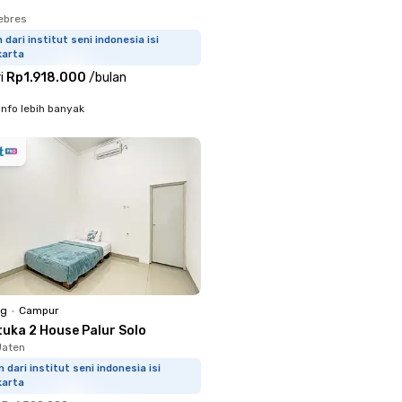
ebres
 dari institut seni indonesia isi
karta
i
Rp1.918.000
/
bulan
info lebih banyak
ng
•
Campur
tuka 2 House Palur Solo
Jaten
m dari institut seni indonesia isi
karta