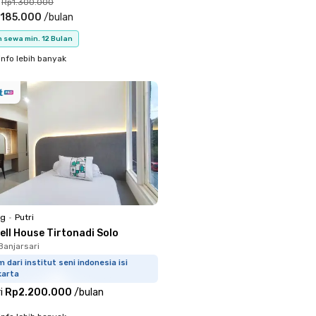
Rp1.300.000
.185.000
/
bulan
 sewa min. 12 Bulan
info lebih banyak
ng
•
Putri
ell House Tirtonadi Solo
Banjarsari
m dari institut seni indonesia isi
karta
i
Rp2.200.000
/
bulan