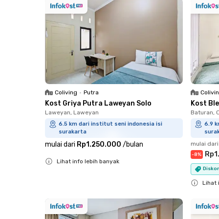
Coliving
•
Putra
Colivi
Kost Griya Putra Laweyan Solo
Kost Bl
Laweyan, Laweyan
Baturan,
6.5 km dari institut seni indonesia isi
6.9 k
surakarta
sura
mulai dari
Rp1.250.000
/
bulan
mulai dari
Rp1
-
8
%
Lihat info lebih banyak
Diskon
Close
Lihat 
Close