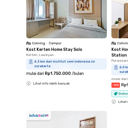
Coliving
•
Campur
Colivi
Kost Kerten Home Stay Solo
Kost Ho
Kerten, Laweyan
Station
Purwosari
6.3 km dari institut seni indonesia isi
surakarta
6.0 k
sura
mulai dari
Rp1.750.000
/
bulan
mulai dari
Lihat info lebih banyak
Rp
-
10
%
Close
Diskon
Lihat 
Close