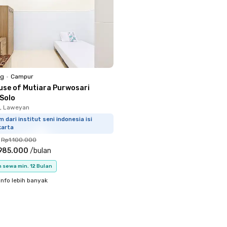
ng
•
Campur
use of Mutiara Purwosari
 Solo
, Laweyan
m dari institut seni indonesia isi
karta
Rp1.100.000
985.000
/
bulan
 sewa min. 12 Bulan
info lebih banyak