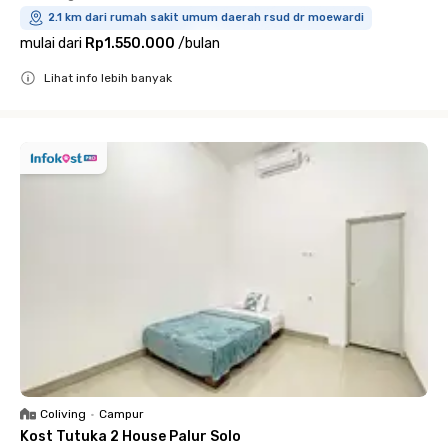
2.1 km dari rumah sakit umum daerah rsud dr moewardi
mulai dari
Rp1.550.000
/
bulan
Lihat info lebih banyak
Close
Coliving
•
Campur
Kost Tutuka 2 House Palur Solo