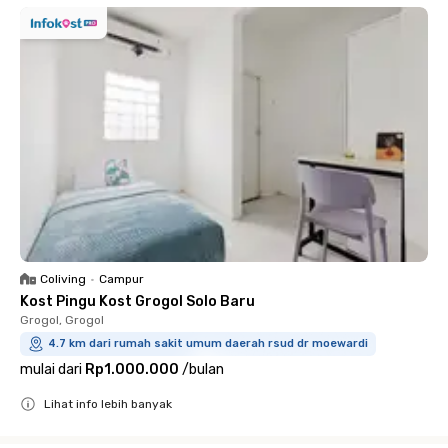
Coliving
•
Campur
Kost Pingu Kost Grogol Solo Baru
Grogol, Grogol
4.7 km dari rumah sakit umum daerah rsud dr moewardi
mulai dari
Rp1.000.000
/
bulan
Lihat info lebih banyak
Close