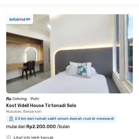
Close
Coliving
•
Putri
Kost Videll House Tirtonadi Solo
Nusukan, Banjarsari
2.3 km dari rumah sakit umum daerah rsud dr moewardi
mulai dari
Rp2.200.000
/
bulan
Lihat info lebih banyak