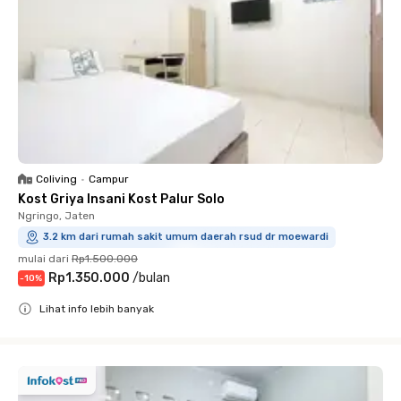
Coliving
•
Campur
Kost Griya Insani Kost Palur Solo
Ngringo, Jaten
3.2 km dari rumah sakit umum daerah rsud dr moewardi
mulai dari
Rp1.500.000
Rp1.350.000
/
bulan
-
10
%
Lihat info lebih banyak
Close