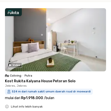
Video
Coliving
•
Putra
Kost Rukita Kalyana House Petoran Solo
Jebres, Jebres
524 m dari rumah sakit umum daerah rsud dr moewardi
mulai dari
Rp1.918.000
/
bulan
Lihat info lebih banyak