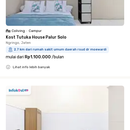
Coliving
•
Campur
Kost Tutuka House Palur Solo
Ngringo, Jaten
2.7 km dari rumah sakit umum daerah rsud dr moewardi
mulai dari
Rp1.100.000
/
bulan
Lihat info lebih banyak
Close