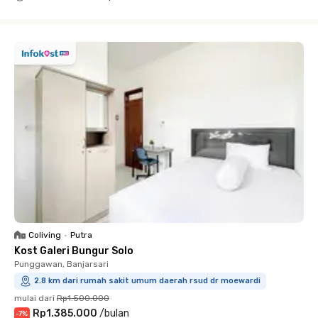
Close
Coliving
•
Putra
Kost Galeri Bungur Solo
Punggawan, Banjarsari
2.8 km dari rumah sakit umum daerah rsud dr moewardi
mulai dari
Rp1.500.000
Rp1.385.000
/
bulan
-
7
%