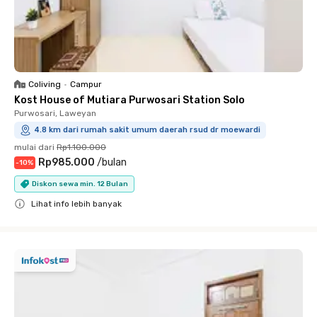
Coliving
•
Campur
Kost House of Mutiara Purwosari Station Solo
Purwosari, Laweyan
4.8 km dari rumah sakit umum daerah rsud dr moewardi
mulai dari
Rp1.100.000
Rp985.000
/
bulan
-
10
%
Diskon sewa min. 12 Bulan
Lihat info lebih banyak
Close