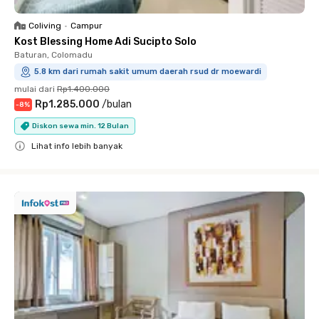
Coliving
•
Campur
Kost Blessing Home Adi Sucipto Solo
Baturan, Colomadu
5.8 km dari rumah sakit umum daerah rsud dr moewardi
mulai dari
Rp1.400.000
Rp1.285.000
/
bulan
-
8
%
Diskon sewa min. 12 Bulan
Lihat info lebih banyak
Close