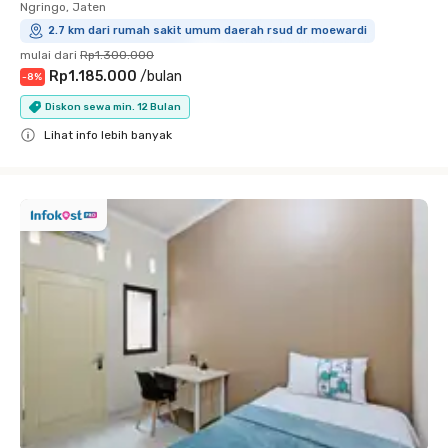
Ngringo, Jaten
2.7 km dari rumah sakit umum daerah rsud dr moewardi
mulai dari
Rp1.300.000
Rp1.185.000
/
bulan
-
8
%
Diskon sewa min. 12 Bulan
Lihat info lebih banyak
Close