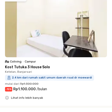
Coliving
•
Campur
Kost Tutuka 3 House Solo
Ketelan, Banjarsari
2.4 km dari rumah sakit umum daerah rsud dr moewardi
mulai dari
Rp1.300.000
Rp1.100.000
/
bulan
-
15
%
Lihat info lebih banyak
Close