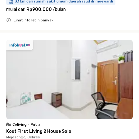
3.1 km dari rumah sakit umum daerah rsud dr moewardi
mulai dari
Rp900.000
/
bulan
Lihat info lebih banyak
Close
Coliving
•
Putra
Kost First Living 2 House Solo
Mojosongo, Jebres