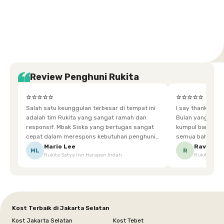
Setiabudi
Cilandak
Depok
Kemanggisan
Semarang
Medan
Tangerang
Bali
Yogyakarta
Jakarta
Jakarta
Jawa
Jakarta
Jawa
Sumatera
Selatan
Banten
Selatan
Barat
Barat
Bali
Yogyakarta
Tengah
Utara
Review Penghuni Rukita
⭐⭐⭐⭐⭐
⭐⭐⭐⭐⭐
Salah satu keunggulan terbesar di tempat ini
I say thankyou s
adalah tim Rukita yang sangat ramah dan
Bulan yang super happy! banyak tem
responsif. Mbak Siska yang bertugas sangat
kumpul bareng mak
cepat dalam merespons kebutuhan penghuni.
semua bahagia ad
Ketika saya meminta keset karena sempat
mgkn saran dari air aja & kebersihan lebih di
Mario Lee
Ravena
ML
R
Rukita Satya Inn Harapan Indah
Rukita Dimi
terpeleset, permintaan tersebut langsung
tingkatka
dipenuhi dengan cepat. Terima kasih Mbak
Siska.
Kost Terbaik di Jakarta Selatan
Kost Jakarta Selatan
Kost Tebet