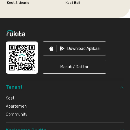
Kost Sidoarjo
Kost Bali
Footer
Download Aplikasi
Masuk / Daftar
Tenant
Kost
Apartemen
Community