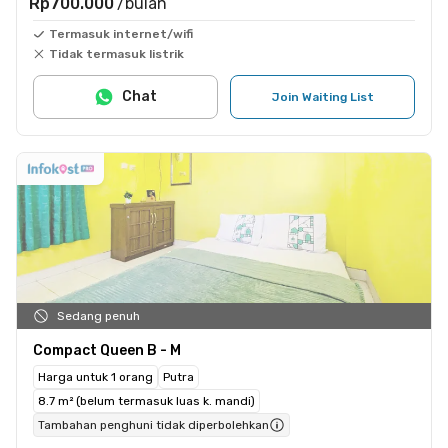
Rp700.000
/bulan
Termasuk internet/wifi
Tidak termasuk listrik
Chat
Join Waiting List
Sedang penuh
Compact Queen B - M
Harga untuk 1 orang
Putra
8.7 m² (belum termasuk luas k. mandi)
Tambahan penghuni tidak diperbolehkan