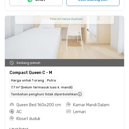
Sedang penuh
Compact Queen C - M
Harga untuk 1 orang
Putra
7.7 m² (belum termasuk luas k. mandi)
Tambahan penghuni tidak diperbolehkan
Queen Bed 160x200 cm
Kamar Mandi Dalam
AC
Lemari
Kloset duduk
Lihat Detail