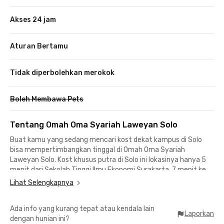
Akses 24 jam
Aturan Bertamu
Tidak diperbolehkan merokok
Boleh Membawa Pets
Tentang Omah Oma Syariah Laweyan Solo
Buat kamu yang sedang mencari kost dekat kampus di Solo
bisa mempertimbangkan tinggal di Omah Oma Syariah
Laweyan Solo. Kost khusus putra di Solo ini lokasinya hanya 5
menit dari Sekolah Tinggi Ilmu Ekonomi Surakarta, 7 menit ke
Universitas Sebelas Maret Surakarta Kampus 4, dan 10 menit
Lihat Selengkapnya
ke Universitas Muhammadiyah Surakarta.
Ada info yang kurang tepat atau kendala lain
Lokasinya juga strategis ke area perkantoran seperti Bursa
Laporkan
dengan hunian ini?
Efek Indonesia Solo (IDX) yang bisa dicapai dalam 8 menit dan