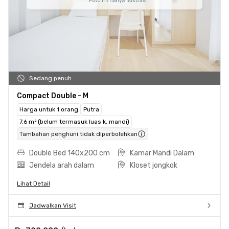
Sedang penuh
Compact Double - M
Harga untuk 1 orang
Putra
7.6 m² (belum termasuk luas k. mandi)
Tambahan penghuni tidak diperbolehkan
Double Bed 140x200 cm
Kamar Mandi Dalam
Jendela arah dalam
Kloset jongkok
Lihat Detail
Jadwalkan Visit