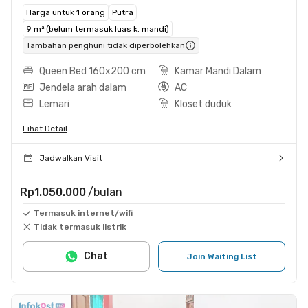
Harga untuk 1 orang
Putra
9 m² (belum termasuk luas k. mandi)
Tambahan penghuni tidak diperbolehkan
Queen Bed 160x200 cm
Kamar Mandi Dalam
Jendela arah dalam
AC
Lemari
Kloset duduk
Lihat Detail
Jadwalkan Visit
Rp1.050.000
/bulan
Termasuk internet/wifi
Tidak termasuk listrik
Chat
Join Waiting List