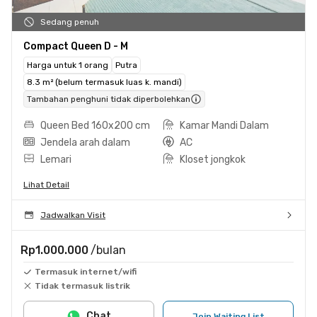
Sedang penuh
Compact Queen D - M
Harga untuk 1 orang
Putra
8.3 m² (belum termasuk luas k. mandi)
Tambahan penghuni tidak diperbolehkan
Queen Bed 160x200 cm
Kamar Mandi Dalam
Jendela arah dalam
AC
Lemari
Kloset jongkok
Lihat Detail
Jadwalkan Visit
Rp1.000.000
/bulan
Termasuk internet/wifi
Tidak termasuk listrik
Chat
Join Waiting List