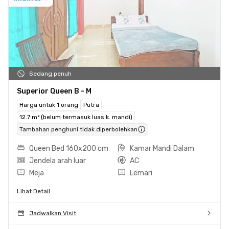
Sedang penuh
Superior Queen B - M
Harga untuk 1 orang
Putra
12.7 m² (belum termasuk luas k. mandi)
Tambahan penghuni tidak diperbolehkan
Queen Bed 160x200 cm
Kamar Mandi Dalam
Jendela arah luar
AC
Meja
Lemari
Lihat Detail
Jadwalkan Visit