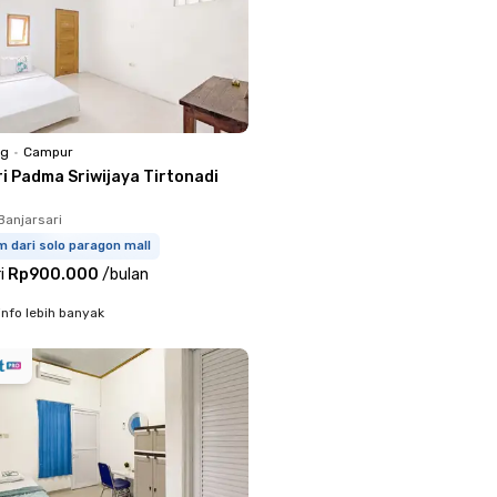
ng
•
Campur
ri Padma Sriwijaya Tirtonadi
Banjarsari
m dari solo paragon mall
i
Rp900.000
/
bulan
info lebih banyak