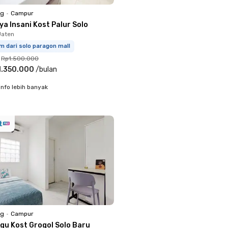
ng
•
Campur
ya Insani Kost Palur Solo
Jaten
m dari solo paragon mall
Rp1.500.000
1.350.000
/
bulan
info lebih banyak
ng
•
Campur
ngu Kost Grogol Solo Baru