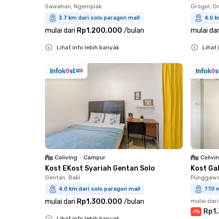
Sawahan, Ngemplak
Grogol, G
3.7 km dari solo paragon mall
4.0 k
mulai dari
Rp1.200.000
/
bulan
mulai dar
Lihat info lebih banyak
Lihat 
Close
Close
Coliving
•
Campur
Colivi
Kost EKost Syariah Gentan Solo
Kost Ga
Gentan, Baki
Punggawan
4.0 km dari solo paragon mall
770 m
mulai dari
Rp1.300.000
/
bulan
mulai dari
Rp1
-
7
%
Lihat info lebih banyak