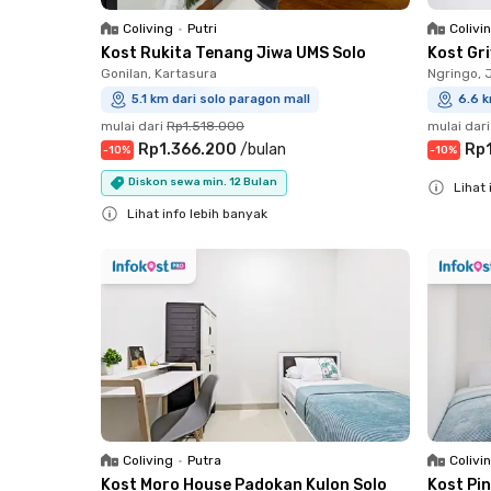
Coliving
•
Putri
Colivi
Kost Rukita Tenang Jiwa UMS Solo
Kost Gri
Gonilan, Kartasura
Ngringo, 
5.1 km dari solo paragon mall
6.6 k
mulai dari
Rp1.518.000
mulai dari
Rp1.366.200
/
bulan
Rp
-
10
%
-
10
%
Diskon sewa min. 12 Bulan
Lihat 
Lihat info lebih banyak
Close
Close
Coliving
•
Putra
Colivi
Kost Moro House Padokan Kulon Solo
Kost Pi