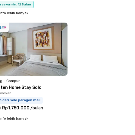
 sewa min. 12 Bulan
info lebih banyak
ng
•
Campur
rten Home Stay Solo
aweyan
m dari solo paragon mall
i
Rp1.750.000
/
bulan
info lebih banyak