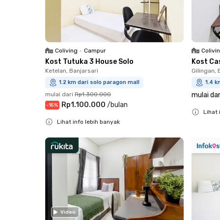
Coliving
•
Campur
Colivi
Kost Tutuka 3 House Solo
Kost Ca
Ketelan, Banjarsari
Gilingan, 
1.2 km dari solo paragon mall
1.4 k
mulai dari
Rp1.300.000
mulai dar
Rp1.100.000
/
bulan
-
15
%
Lihat 
Lihat info lebih banyak
Close
Close
Video