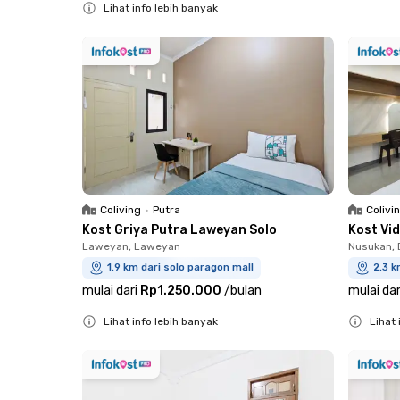
Lihat info lebih banyak
Close
Coliving
•
Putra
Colivi
Kost Griya Putra Laweyan Solo
Kost Vid
Laweyan, Laweyan
Nusukan, 
1.9 km dari solo paragon mall
2.3 k
mulai dari
Rp1.250.000
/
bulan
mulai dar
Lihat info lebih banyak
Lihat 
Close
Close