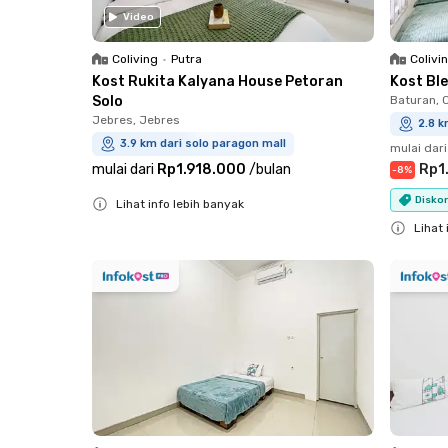
Video
Coliving
•
Putra
Colivi
Kost Rukita Kalyana House Petoran
Kost Bl
Solo
Baturan,
Jebres, Jebres
2.8 k
3.9 km dari solo paragon mall
mulai dari
mulai dari
Rp1.918.000
/
bulan
Rp1
-
8
%
Diskon
Lihat info lebih banyak
Close
Lihat 
Close