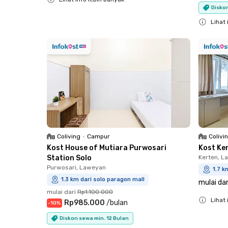
Diskon
Close
Lihat 
Close
Coliving
•
Campur
Colivi
Kost House of Mutiara Purwosari
Kost Ke
Station Solo
Kerten, L
Purwosari, Laweyan
1.7 k
1.3 km dari solo paragon mall
mulai dar
mulai dari
Rp1.100.000
Lihat 
Rp985.000
/
bulan
-
10
%
Close
Diskon sewa min. 12 Bulan