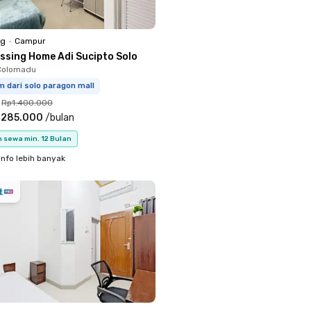
ng
•
Campur
essing Home Adi Sucipto Solo
 Colomadu
m dari solo paragon mall
Rp1.400.000
.285.000
/
bulan
 sewa min. 12 Bulan
info lebih banyak