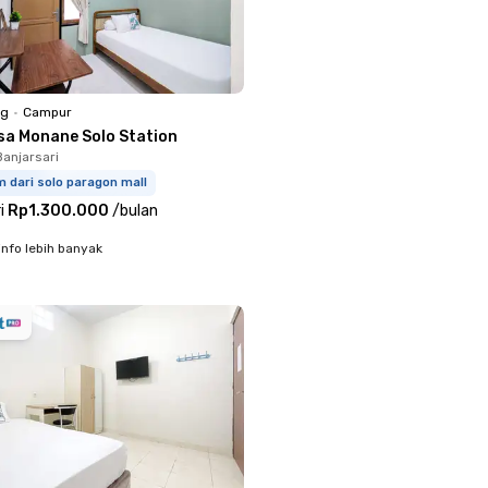
ng
•
Campur
sa Monane Solo Station
Banjarsari
m dari solo paragon mall
i
Rp1.300.000
/
bulan
info lebih banyak