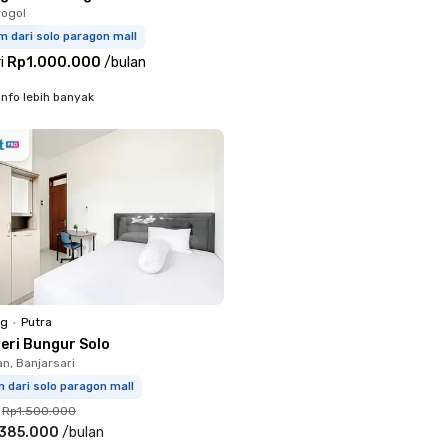
rogol
m dari solo paragon mall
i
Rp1.000.000
/
bulan
info lebih banyak
ng
•
Putra
leri Bungur Solo
, Banjarsari
 dari solo paragon mall
Rp1.500.000
.385.000
/
bulan