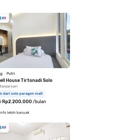
ng
•
Putri
ell House Tirtonadi Solo
Banjarsari
m dari solo paragon mall
i
Rp2.200.000
/
bulan
info lebih banyak