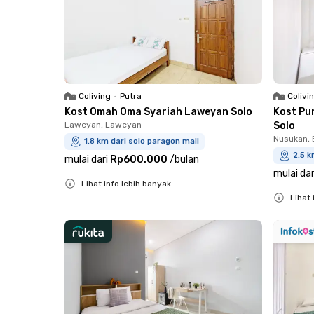
Coliving
•
Putra
Colivi
Kost Omah Oma Syariah Laweyan Solo
Kost Pu
Laweyan, Laweyan
Solo
Nusukan, 
1.8 km dari solo paragon mall
2.5 k
mulai dari
Rp600.000
/
bulan
mulai dar
Lihat info lebih banyak
Lihat 
Close
Close