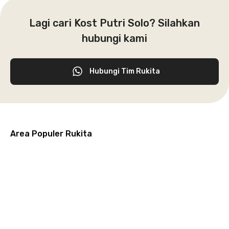
Lagi cari Kost Putri Solo? Silahkan
hubungi kami
Hubungi Tim Rukita
Area Populer Rukita
Grogol
Kebon
Kuningan
Petamburan
Menteng
Jeruk
Bandung
Surabaya
Malang
Solo
Karawaci
Jakarta
Jakarta
Jakarta
Jakarta
Jawa
Jawa
Jawa
Jawa
Selatan
Barat
Tangerang
Pusat
Barat
Barat
Timur
Timur
Tengah