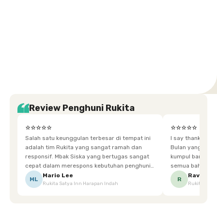
Setiabudi
Cilandak
Depok
Kemanggisan
Semarang
Medan
Tangerang
Bali
Yogyakarta
Jakarta
Jakarta
Jawa
Jakarta
Jawa
Sumatera
Selatan
Banten
Selatan
Barat
Barat
Bali
Yogyakarta
Tengah
Utara
Review Penghuni Rukita
⭐⭐⭐⭐⭐
⭐⭐⭐⭐⭐
Salah satu keunggulan terbesar di tempat ini
I say thankyou s
adalah tim Rukita yang sangat ramah dan
Bulan yang super happy! banyak tem
responsif. Mbak Siska yang bertugas sangat
kumpul bareng mak
cepat dalam merespons kebutuhan penghuni.
semua bahagia ad
Ketika saya meminta keset karena sempat
mgkn saran dari air aja & kebersihan lebih di
Mario Lee
Ravena
ML
R
Rukita Satya Inn Harapan Indah
Rukita Dimi
terpeleset, permintaan tersebut langsung
tingkatka
dipenuhi dengan cepat. Terima kasih Mbak
Siska.