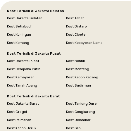
Kost Terbaik di Jakarta Selatan
Kost Jakarta Selatan
Kost Tebet
Kost Setiabudi
Kost Bintaro
Kost Kuningan
Kost Cipete
Kost Kemang
Kost Kebayoran Lama
Kost Terbaik di Jakarta Pusat
Kost Jakarta Pusat
Kost Benhil
Kost Cempaka Putih
Kost Menteng
Kost Kemayoran
Kost Kebon Kacang
Kost Tanah Abang
Kost Sudirman
Kost Terbaik di Jakarta Barat
Kost Jakarta Barat
Kost Tanjung Duren
Kost Grogol
Kost Cengkareng
Kost Palmerah
Kost Jelambar
Kost Kebon Jeruk
Kost Slipi