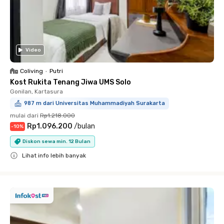
Video
Coliving
•
Putri
Kost Rukita Tenang Jiwa UMS Solo
Gonilan, Kartasura
987 m dari Universitas Muhammadiyah Surakarta
mulai dari
Rp1.218.000
Rp1.096.200
/
bulan
-
10
%
Diskon sewa min. 12 Bulan
Lihat info lebih banyak
Close