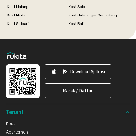
Kost Malang
Kost Solo
Kost Medan
Kost Jatinangor Sumedang
Kost Sidoarjo
Kost Bali
Footer
Download Aplikasi
Masuk / Daftar
Tenant
Kost
Apartemen