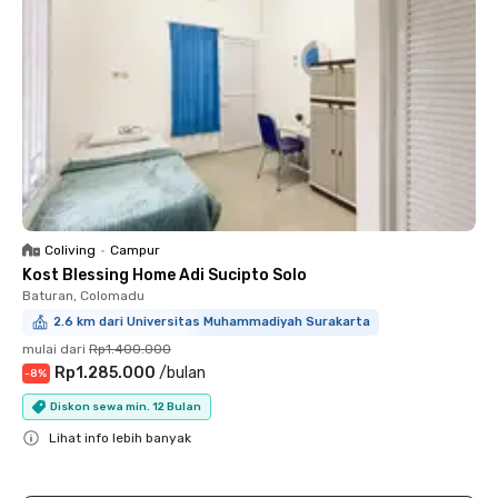
Coliving
•
Campur
Kost Blessing Home Adi Sucipto Solo
Baturan, Colomadu
2.6 km dari Universitas Muhammadiyah Surakarta
mulai dari
Rp1.400.000
Rp1.285.000
/
bulan
-
8
%
Diskon sewa min. 12 Bulan
Lihat info lebih banyak
Close