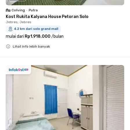
Coliving
•
Putra
Kost Rukita Kalyana House Petoran Solo
Jebres, Jebres
4.2 km dari solo grand mall
mulai dari
Rp1.918.000
/
bulan
Lihat info lebih banyak
Close