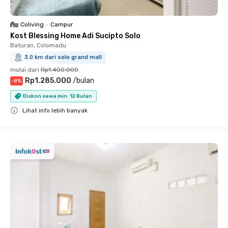
Coliving
•
Campur
Kost Blessing Home Adi Sucipto Solo
Baturan, Colomadu
3.0 km dari solo grand mall
mulai dari
Rp1.400.000
Rp1.285.000
/
bulan
-
8
%
Diskon sewa min. 12 Bulan
Lihat info lebih banyak
Close