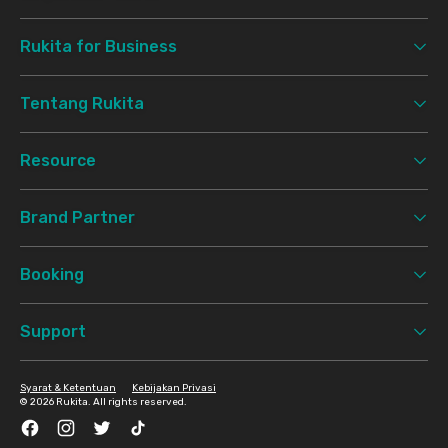
Rukita for Business
Tentang Rukita
Resource
Brand Partner
Booking
Support
Syarat & Ketentuan
Kebijakan Privasi
©
2026 Rukita. All rights reserved.
Facebook
Instagram
Twitter
TikTok