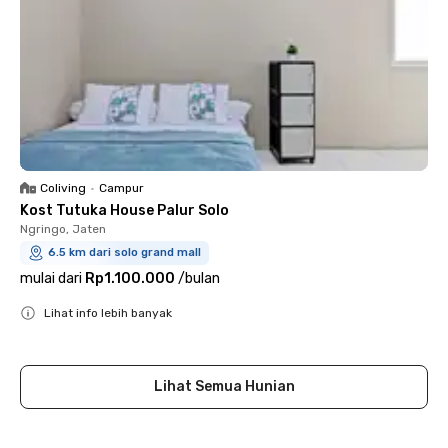
Coliving
•
Campur
Kost Tutuka House Palur Solo
Ngringo, Jaten
6.5 km dari solo grand mall
mulai dari
Rp1.100.000
/
bulan
Lihat info lebih banyak
Close
Lihat Semua Hunian