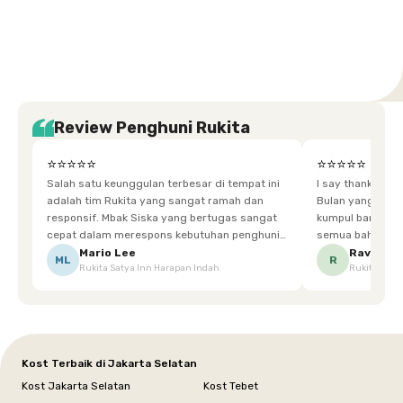
Tangerang
Bali
Yogyakarta
Jakarta
Jakarta
Jawa
Jakarta
Jawa
Sumatera
Selatan
Banten
Selatan
Barat
Barat
Bali
Yogyakarta
Tengah
Utara
Review Penghuni Rukita
⭐⭐⭐⭐⭐
⭐⭐⭐⭐⭐
Salah satu keunggulan terbesar di tempat ini
I say thankyou s
adalah tim Rukita yang sangat ramah dan
Bulan yang super happy! banyak tem
responsif. Mbak Siska yang bertugas sangat
kumpul bareng mak
cepat dalam merespons kebutuhan penghuni.
semua bahagia ad
Ketika saya meminta keset karena sempat
mgkn saran dari air aja & kebersihan lebih di
Mario Lee
Ravena
ML
R
Rukita Satya Inn Harapan Indah
Rukita Dimi
terpeleset, permintaan tersebut langsung
tingkatka
dipenuhi dengan cepat. Terima kasih Mbak
Siska.
Kost Terbaik di Jakarta Selatan
Kost Jakarta Selatan
Kost Tebet