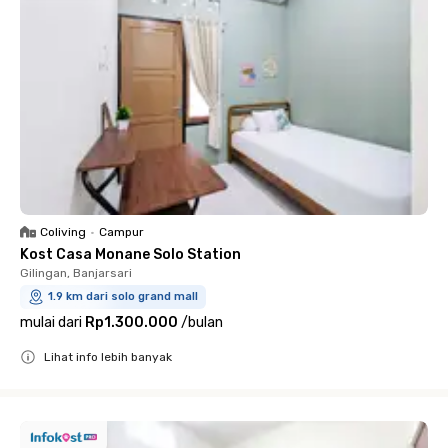
Coliving
•
Campur
Kost Casa Monane Solo Station
Gilingan, Banjarsari
1.9 km dari solo grand mall
mulai dari
Rp1.300.000
/
bulan
Lihat info lebih banyak
Close