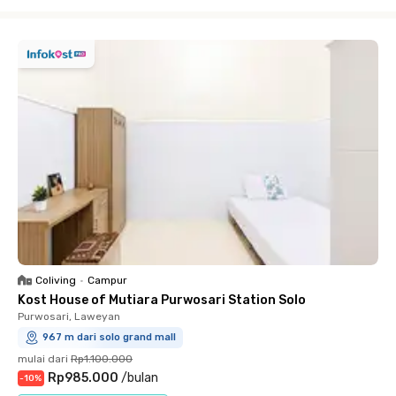
Close
Coliving
•
Campur
Kost House of Mutiara Purwosari Station Solo
Purwosari, Laweyan
967 m dari solo grand mall
mulai dari
Rp1.100.000
Rp985.000
/
bulan
-
10
%