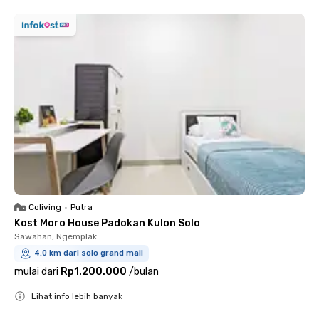
Coliving
•
Putra
Kost Moro House Padokan Kulon Solo
Sawahan, Ngemplak
4.0 km dari solo grand mall
mulai dari
Rp1.200.000
/
bulan
Lihat info lebih banyak
Close