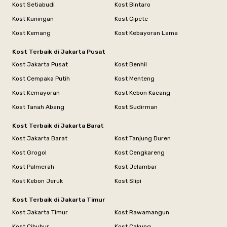
Kost Setiabudi
Kost Bintaro
Kost Kuningan
Kost Cipete
Kost Kemang
Kost Kebayoran Lama
Kost Terbaik di Jakarta Pusat
Kost Jakarta Pusat
Kost Benhil
Kost Cempaka Putih
Kost Menteng
Kost Kemayoran
Kost Kebon Kacang
Kost Tanah Abang
Kost Sudirman
Kost Terbaik di Jakarta Barat
Kost Jakarta Barat
Kost Tanjung Duren
Kost Grogol
Kost Cengkareng
Kost Palmerah
Kost Jelambar
Kost Kebon Jeruk
Kost Slipi
Kost Terbaik di Jakarta Timur
Kost Jakarta Timur
Kost Rawamangun
Kost Cibubur
Kost Cakung