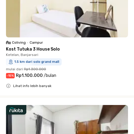
Coliving
•
Campur
Kost Tutuka 3 House Solo
Ketelan, Banjarsari
1.5 km dari solo grand mall
mulai dari
Rp1.300.000
Rp1.100.000
/
bulan
-
15
%
Lihat info lebih banyak
Close