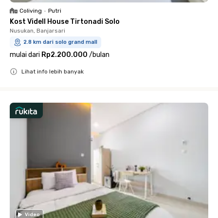
Coliving
•
Putri
Kost Videll House Tirtonadi Solo
Nusukan, Banjarsari
2.8 km dari solo grand mall
mulai dari
Rp2.200.000
/
bulan
Lihat info lebih banyak
Close
Video