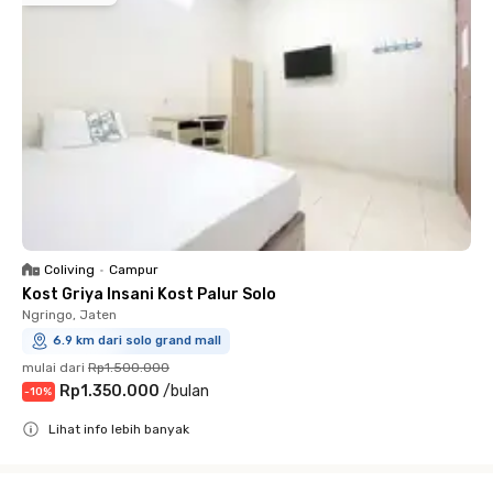
Coliving
•
Campur
Kost Griya Insani Kost Palur Solo
Ngringo, Jaten
6.9 km dari solo grand mall
mulai dari
Rp1.500.000
Rp1.350.000
/
bulan
-
10
%
Lihat info lebih banyak
Close