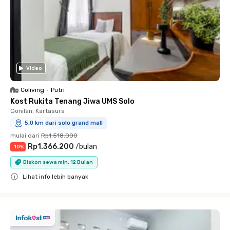
Video
Coliving
•
Putri
Kost Rukita Tenang Jiwa UMS Solo
Gonilan, Kartasura
5.0 km dari solo grand mall
mulai dari
Rp1.518.000
Rp1.366.200
/
bulan
-
10
%
Diskon sewa min. 12 Bulan
Lihat info lebih banyak
Close