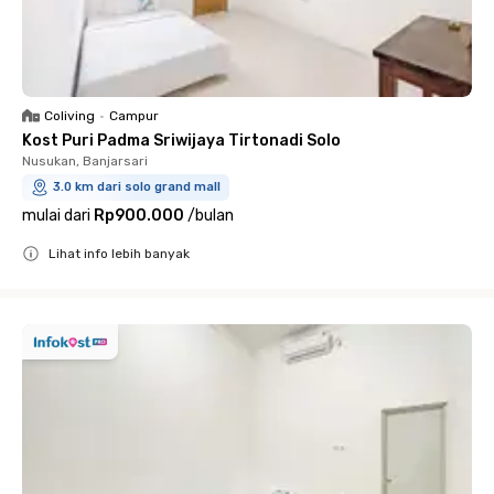
Coliving
•
Campur
Kost Puri Padma Sriwijaya Tirtonadi Solo
Nusukan, Banjarsari
3.0 km dari solo grand mall
mulai dari
Rp900.000
/
bulan
Lihat info lebih banyak
Close