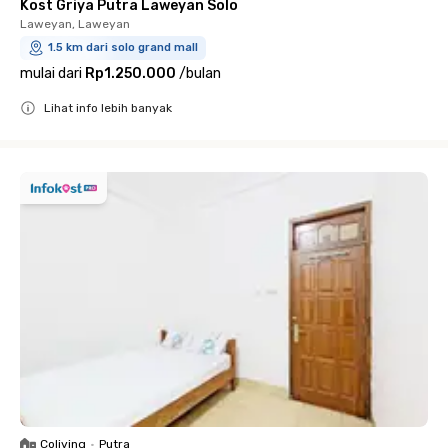
Kost Griya Putra Laweyan Solo
Laweyan, Laweyan
1.5 km dari solo grand mall
mulai dari
Rp1.250.000
/
bulan
Lihat info lebih banyak
Close
Coliving
•
Putra