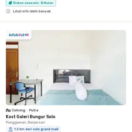
Diskon sewa min. 12 Bulan
Lihat info lebih banyak
Close
Coliving
•
Putra
Kost Galeri Bungur Solo
Punggawan, Banjarsari
1.2 km dari solo grand mall