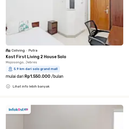
Coliving
•
Putra
Kost First Living 2 House Solo
Mojosongo, Jebres
5.9 km dari solo grand mall
mulai dari
Rp1.550.000
/
bulan
Lihat info lebih banyak
Close