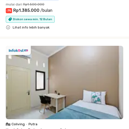
mulai dari
Rp1.500.000
Rp1.385.000
/
bulan
-
7
%
Diskon sewa min. 12 Bulan
Lihat info lebih banyak
Close
Coliving
•
Putra