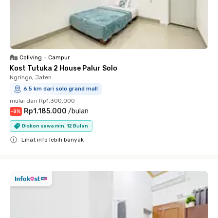
Coliving
•
Campur
Kost Tutuka 2 House Palur Solo
Ngringo, Jaten
6.5 km dari solo grand mall
mulai dari
Rp1.300.000
Rp1.185.000
/
bulan
-
8
%
Diskon sewa min. 12 Bulan
Lihat info lebih banyak
Close