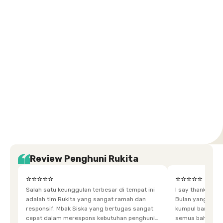
Kuningan
Petamburan
Menteng
Jeruk
Bandung
Surabaya
Malang
Solo
Karawaci
Jakarta
Jakarta
Jakarta
Jakarta
Jawa
Jawa
Jawa
Jawa
Selatan
Barat
Tangerang
Pusat
Barat
Barat
Timur
Timur
Tengah
Setiabudi
Cilandak
Depok
Kemanggisan
Semarang
Medan
Tangerang
Bali
Yogyakarta
Jakarta
Jakarta
Jawa
Jakarta
Jawa
Sumatera
Selatan
Banten
Selatan
Barat
Barat
Bali
Yogyakarta
Tengah
Utara
Review Penghuni Rukita
⭐⭐⭐⭐⭐
⭐⭐⭐⭐⭐
Salah satu keunggulan terbesar di tempat ini
I say thankyou s
adalah tim Rukita yang sangat ramah dan
Bulan yang super happy! banyak tem
responsif. Mbak Siska yang bertugas sangat
kumpul bareng mak
cepat dalam merespons kebutuhan penghuni.
semua bahagia ad