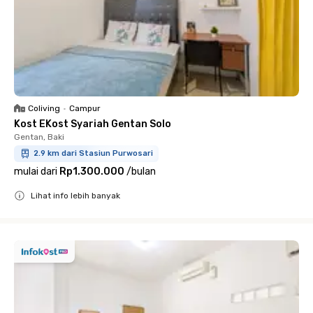
Coliving
•
Campur
Kost EKost Syariah Gentan Solo
Gentan, Baki
2.9 km dari Stasiun Purwosari
mulai dari
Rp1.300.000
/
bulan
Lihat info lebih banyak
Close