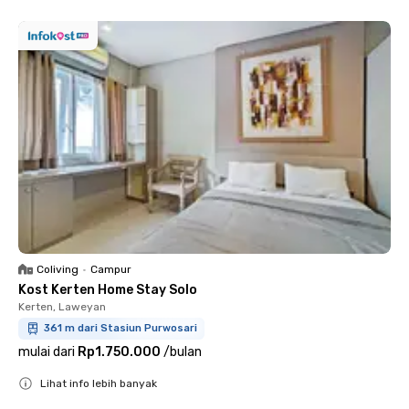
Coliving
•
Campur
Kost Kerten Home Stay Solo
Kerten, Laweyan
361 m dari Stasiun Purwosari
mulai dari
Rp1.750.000
/
bulan
Lihat info lebih banyak
Close