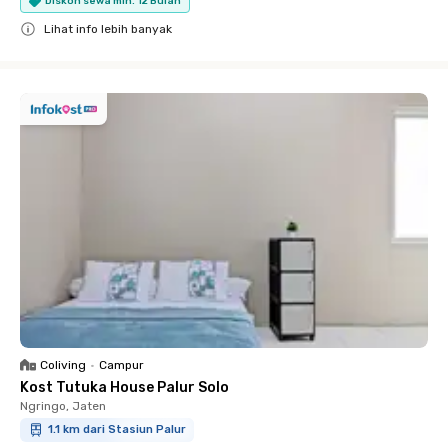
Diskon sewa min. 12 Bulan
Lihat info lebih banyak
Close
Coliving
•
Campur
Kost Tutuka House Palur Solo
Ngringo, Jaten
1.1 km dari Stasiun Palur