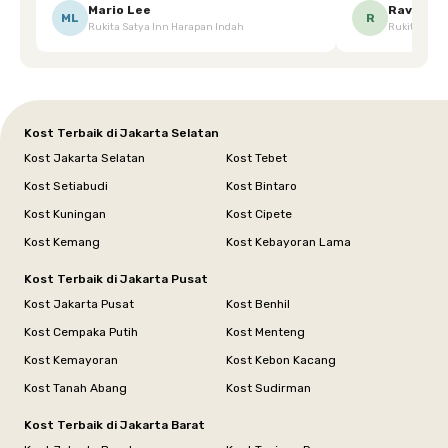
Ketika saya meminta keset karena sempat
mgkn saran dari air aja & kebersihan lebih di
Mario Lee
Ravena
ML
R
Rukita Satya Inn Harapan Indah
Rukita Dimi
terpeleset, permintaan tersebut langsung
tingkatka
dipenuhi dengan cepat. Terima kasih Mbak
Siska.
Kost Terbaik di Jakarta Selatan
Kost Jakarta Selatan
Kost Tebet
Kost Setiabudi
Kost Bintaro
Kost Kuningan
Kost Cipete
Kost Kemang
Kost Kebayoran Lama
Kost Terbaik di Jakarta Pusat
Kost Jakarta Pusat
Kost Benhil
Kost Cempaka Putih
Kost Menteng
Kost Kemayoran
Kost Kebon Kacang
Kost Tanah Abang
Kost Sudirman
Kost Terbaik di Jakarta Barat