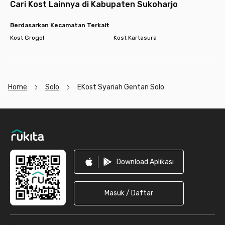
Cari Kost Lainnya di Kabupaten Sukoharjo
Berdasarkan Kecamatan Terkait
Kost Grogol
Kost Kartasura
Home
Solo
EKost Syariah Gentan Solo
Footer
Download Aplikasi
Masuk / Daftar