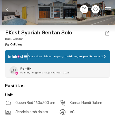
9 Agt 26 - Belum tahu
+
11
Ope
Foto
Fasilitas bersama
Lokasi
Aturan Tambahan
EKost Syariah Gentan Solo
Baki, Gentan
Coliving
Operasional & layanan penghuni ditangani pemilik properti
Pemilik
Pemilik/Pengelola
•
Sejak Januari 2025
Fasilitas
Unit
Queen Bed 160x200 cm
Kamar Mandi Dalam
Jendela arah dalam
AC