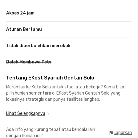
Akses 24 jam
Aturan Bertamu
Tidak diperbolehkan merokok
Boleh Membawa Pets
Tentang EKost Syariah Gentan Solo
Merantau ke Kota Solo untuk studi atau bekerja? Kamu bisa
pilih hunian sementara di EKost Syariah Gentan Solo yang
lokasinya strategis dan punya fasilitas lengkap.
Kost Solo ini terletak di dekat Luwes Gentan Park yang berjarak
Lihat Selengkapnya
800 meter atau sekitar 3 menit perjalanan. Menuju Universitas
Muhammadiyah Surakarta pun kamu hanya perlu menempuh
Ada info yang kurang tepat atau kendala lain
kurang dari 15 menit saja.
Laporkan
dengan hunian ini?