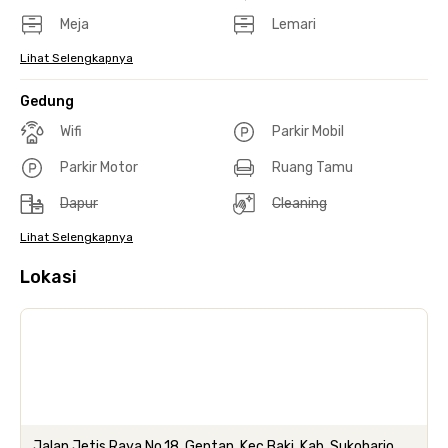
Meja
Lemari
Lihat Selengkapnya
Gedung
Wifi
Parkir Mobil
Parkir Motor
Ruang Tamu
Dapur
Cleaning
Lihat Selengkapnya
Lokasi
Jalan Jetis Raya No.18, Gentan, Kec.Baki, Kab. Sukoharjo,