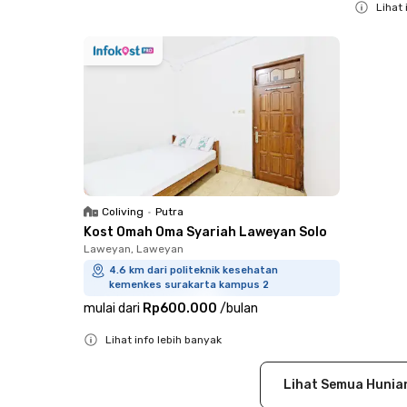
Lihat 
Close
Coliving
•
Putra
Kost Omah Oma Syariah Laweyan Solo
Laweyan, Laweyan
4.6 km dari politeknik kesehatan
kemenkes surakarta kampus 2
mulai dari
Rp600.000
/
bulan
Lihat info lebih banyak
Close
Lihat Semua Hunia