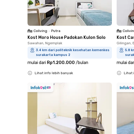
Coliving
•
Putra
Colivi
Kost Moro House Padokan Kulon Solo
Kost Ca
Sawahan, Ngemplak
Gilingan, 
3.4 km dari politeknik kesehatan kemenkes
5.8 k
surakarta kampus 2
sura
mulai dari
Rp1.200.000
/
bulan
mulai dar
Lihat info lebih banyak
Lihat 
Close
Close