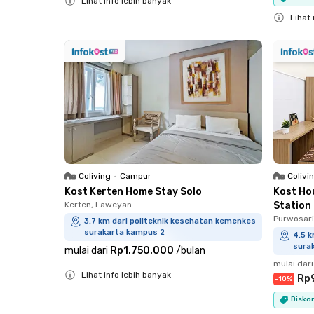
Lihat info lebih banyak
Close
Lihat 
Close
Coliving
•
Campur
Colivi
Kost Kerten Home Stay Solo
Kost Ho
Kerten, Laweyan
Station
Purwosari
3.7 km dari politeknik kesehatan kemenkes
surakarta kampus 2
4.5 k
sura
mulai dari
Rp1.750.000
/
bulan
mulai dari
Lihat info lebih banyak
Rp
-
10
%
Close
Diskon