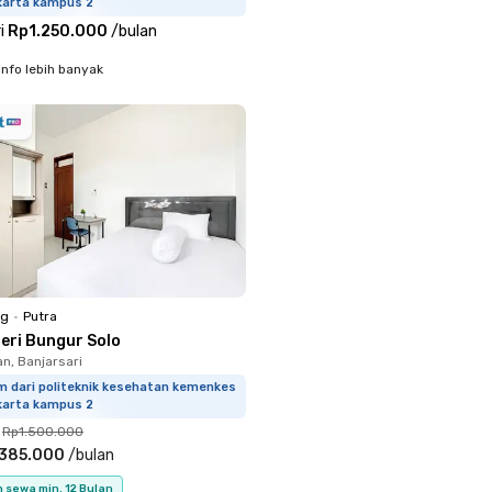
karta kampus 2
i
Rp1.250.000
/
bulan
info lebih banyak
ng
•
Putra
leri Bungur Solo
, Banjarsari
m dari politeknik kesehatan kemenkes
karta kampus 2
Rp1.500.000
.385.000
/
bulan
 sewa min. 12 Bulan