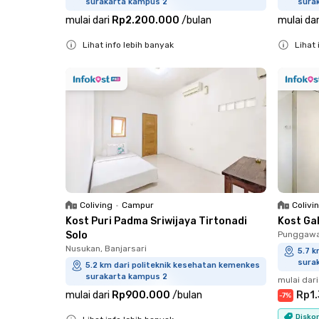
surakarta kampus 2
sura
mulai dari
Rp2.200.000
/
bulan
mulai dar
Lihat info lebih banyak
Lihat 
Close
Close
Coliving
•
Campur
Colivi
Kost Puri Padma Sriwijaya Tirtonadi
Kost Ga
Solo
Punggawan
Nusukan, Banjarsari
5.7 k
sura
5.2 km dari politeknik kesehatan kemenkes
surakarta kampus 2
mulai dari
mulai dari
Rp900.000
/
bulan
Rp1
-
7
%
Diskon