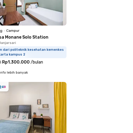
ng
•
Campur
sa Monane Solo Station
Banjarsari
m dari politeknik kesehatan kemenkes
karta kampus 2
i
Rp1.300.000
/
bulan
info lebih banyak