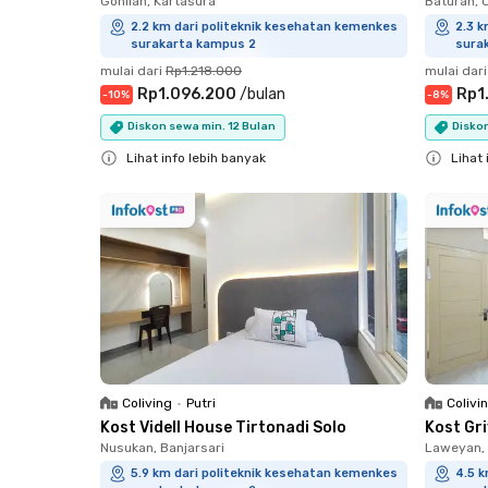
Gonilan, Kartasura
Baturan,
2.2 km dari politeknik kesehatan kemenkes
2.3 k
surakarta kampus 2
sura
mulai dari
Rp1.218.000
mulai dari
Rp1.096.200
/
bulan
Rp1
-
10
%
-
8
%
Diskon sewa min. 12 Bulan
Diskon
Lihat info lebih banyak
Lihat 
Close
Close
Coliving
•
Putri
Colivi
Kost Videll House Tirtonadi Solo
Kost Gr
Nusukan, Banjarsari
Laweyan,
5.9 km dari politeknik kesehatan kemenkes
4.5 k