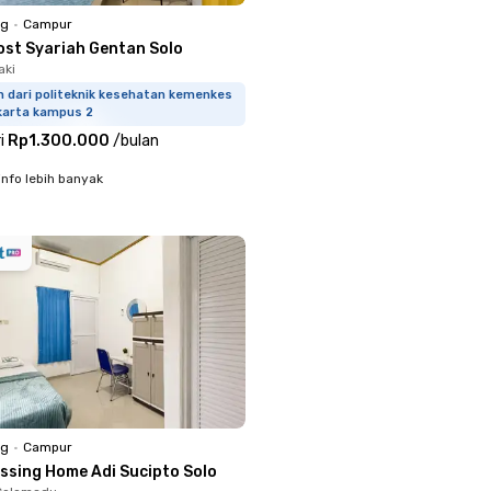
ng
•
Campur
ost Syariah Gentan Solo
aki
m dari politeknik kesehatan kemenkes
karta kampus 2
i
Rp1.300.000
/
bulan
info lebih banyak
ng
•
Campur
essing Home Adi Sucipto Solo