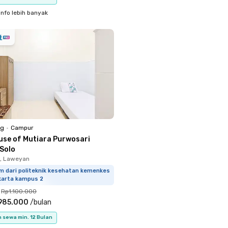
info lebih banyak
ng
•
Campur
use of Mutiara Purwosari
 Solo
, Laweyan
m dari politeknik kesehatan kemenkes
karta kampus 2
Rp1.100.000
985.000
/
bulan
 sewa min. 12 Bulan