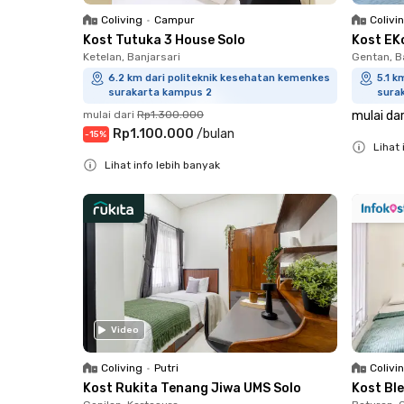
Coliving
•
Campur
Colivi
Kost Tutuka 3 House Solo
Kost EK
Ketelan, Banjarsari
Gentan, B
6.2 km dari politeknik kesehatan kemenkes
5.1 k
surakarta kampus 2
sura
mulai dari
Rp1.300.000
mulai dar
Rp1.100.000
/
bulan
-
15
%
Lihat 
Lihat info lebih banyak
Close
Close
Video
Coliving
•
Putri
Colivi
Kost Rukita Tenang Jiwa UMS Solo
Kost Bl