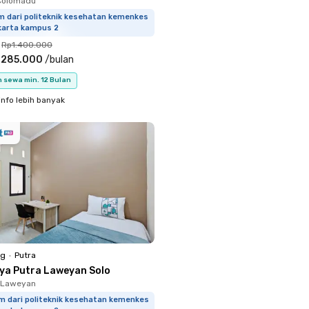
 Colomadu
m dari politeknik kesehatan kemenkes
karta kampus 2
Rp1.400.000
.285.000
/
bulan
 sewa min. 12 Bulan
info lebih banyak
ng
•
Putra
iya Putra Laweyan Solo
 Laweyan
m dari politeknik kesehatan kemenkes