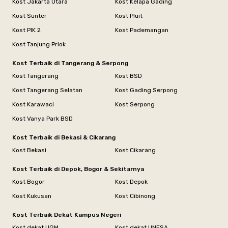
Kost Jakarta Utara
Kost Kelapa Gading
Kost Sunter
Kost Pluit
Kost PIK 2
Kost Pademangan
Kost Tanjung Priok
Kost Terbaik di Tangerang & Serpong
Kost Tangerang
Kost BSD
Kost Tangerang Selatan
Kost Gading Serpong
Kost Karawaci
Kost Serpong
Kost Vanya Park BSD
Kost Terbaik di Bekasi & Cikarang
Kost Bekasi
Kost Cikarang
Kost Terbaik di Depok, Bogor & Sekitarnya
Kost Bogor
Kost Depok
Kost Kukusan
Kost Cibinong
Kost Terbaik Dekat Kampus Negeri
Kost dekat UGM
Kost dekat UNESA