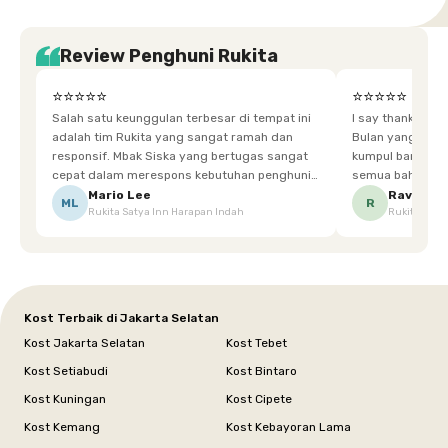
Review Penghuni Rukita
⭐⭐⭐⭐⭐
⭐⭐⭐⭐⭐
Salah satu keunggulan terbesar di tempat ini
I say thankyou s
adalah tim Rukita yang sangat ramah dan
Bulan yang super happy! banyak tem
responsif. Mbak Siska yang bertugas sangat
kumpul bareng mak
cepat dalam merespons kebutuhan penghuni.
semua bahagia ad
Ketika saya meminta keset karena sempat
mgkn saran dari air aja & kebersihan lebih di
Mario Lee
Ravena
ML
R
Rukita Satya Inn Harapan Indah
Rukita Dimi
terpeleset, permintaan tersebut langsung
tingkatka
dipenuhi dengan cepat. Terima kasih Mbak
Siska.
Kost Terbaik di Jakarta Selatan
Kost Jakarta Selatan
Kost Tebet
Kost Setiabudi
Kost Bintaro
Kost Kuningan
Kost Cipete
Kost Kemang
Kost Kebayoran Lama