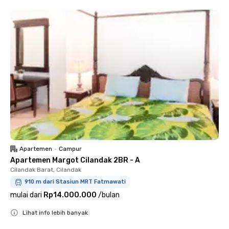
Apartemen
•
Campur
Apartemen Margot Cilandak 2BR - A
Cilandak Barat, Cilandak
910 m dari Stasiun MRT Fatmawati
mulai dari
Rp14.000.000
/
bulan
Lihat info lebih banyak
Close