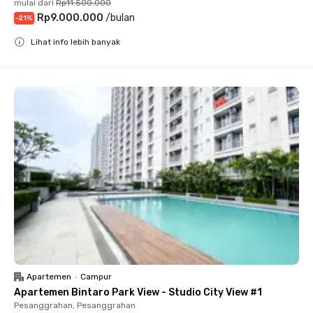
mulai dari
Rp11.500.000
Rp9.000.000
/
bulan
-
21
%
Lihat info lebih banyak
Close
Apartemen
•
Campur
Apartemen Bintaro Park View - Studio City View #1
Pesanggrahan, Pesanggrahan