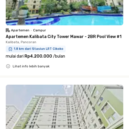
Apartemen
•
Campur
Apartemen Kalibata City Tower Mawar - 2BR Pool View #1
Kalibata, Pancoran
1.8 km dari Stasiun LRT Cikoko
mulai dari
Rp4.200.000
/
bulan
Lihat info lebih banyak
Close