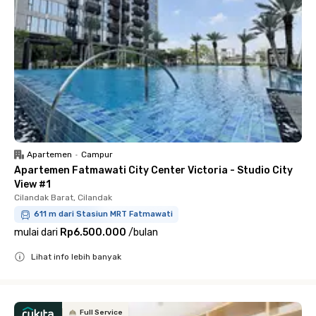
Apartemen
•
Campur
Apartemen Fatmawati City Center Victoria - Studio City
View #1
Cilandak Barat, Cilandak
611 m dari Stasiun MRT Fatmawati
mulai dari
Rp6.500.000
/
bulan
Lihat info lebih banyak
Close
Full Service