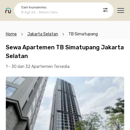
Cari hunianmu
8 Agt 26 - Belum tahu
Ope
Home
Jakarta Selatan
TB Simatupang
Sewa Apartemen TB Simatupang Jakarta
Selatan
1 - 30 dari 32 Apartemen
Tersedia