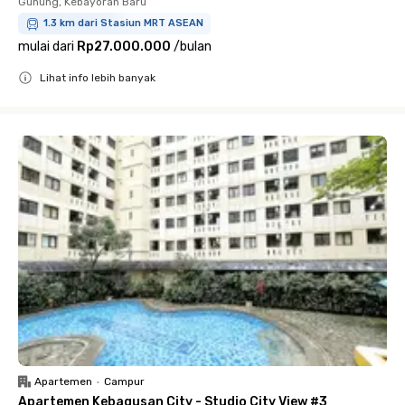
Gunung, Kebayoran Baru
1.3 km dari Stasiun MRT ASEAN
mulai dari
Rp27.000.000
/
bulan
Lihat info lebih banyak
Close
Apartemen
•
Campur
Apartemen Kebagusan City - Studio City View #3