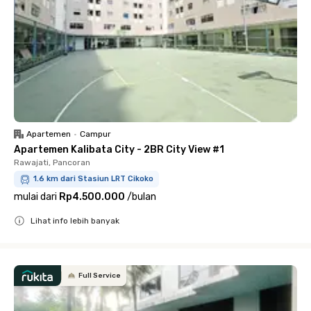
Apartemen
•
Campur
Apartemen Kalibata City - 2BR City View #1
Rawajati, Pancoran
1.6 km dari Stasiun LRT Cikoko
mulai dari
Rp4.500.000
/
bulan
Lihat info lebih banyak
Close
Full Service