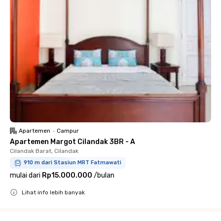
Apartemen
•
Campur
Apartemen Margot Cilandak 3BR - A
Cilandak Barat, Cilandak
910 m dari Stasiun MRT Fatmawati
mulai dari
Rp15.000.000
/
bulan
Lihat info lebih banyak
Close