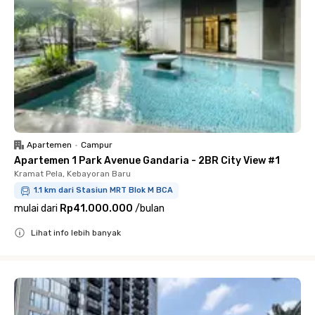
Apartemen
•
Campur
Apartemen 1 Park Avenue Gandaria - 2BR City View #1
Kramat Pela, Kebayoran Baru
1.1 km dari Stasiun MRT Blok M BCA
mulai dari
Rp41.000.000
/
bulan
Lihat info lebih banyak
Close