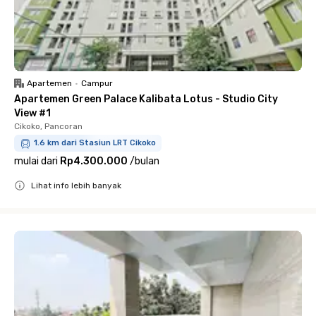
Apartemen
•
Campur
Apartemen Green Palace Kalibata Lotus - Studio City
View #1
Cikoko, Pancoran
1.6 km dari Stasiun LRT Cikoko
mulai dari
Rp4.300.000
/
bulan
Lihat info lebih banyak
Close