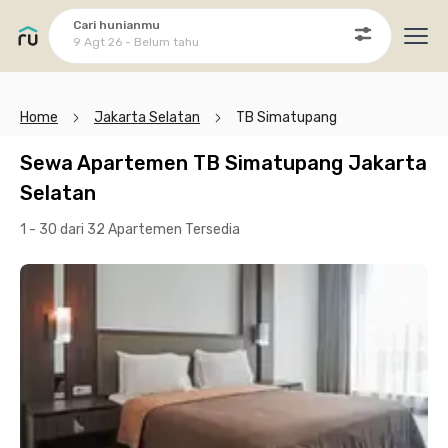
Cari hunianmu
9 Agt 26 - Belum tahu
Ope
Home
Jakarta Selatan
TB Simatupang
Sewa Apartemen TB Simatupang Jakarta
Selatan
1 - 30 dari 32 Apartemen
Tersedia