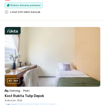
Diskon di bulan pertama
Lihat info lebih banyak
Close
360
Coliving
•
Putri
Kost Rukita Tulip Depok
Kukusan, Beji