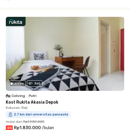
Close
Video
360
Coliving
•
Putri
Kost Rukita Akasia Depok
Kukusan, Beji
2.7 km dari universitas pancasila
mulai dari
Rp1.930.000
Rp1.830.000
/
bulan
-
5
%