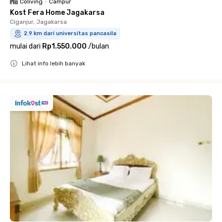
Coliving
•
Campur
Kost Fera Home Jagakarsa
Ciganjur, Jagakarsa
2.9 km dari universitas pancasila
mulai dari
Rp1.550.000
/
bulan
Lihat info lebih banyak
Close