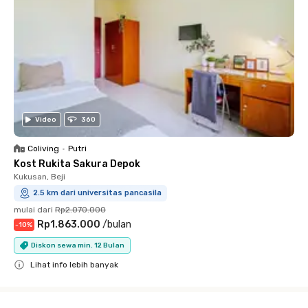
Video
360
Coliving
•
Putri
Kost Rukita Sakura Depok
Kukusan, Beji
2.5 km dari universitas pancasila
mulai dari
Rp2.070.000
Rp1.863.000
/
bulan
-
10
%
Diskon sewa min. 12 Bulan
Lihat info lebih banyak
Close