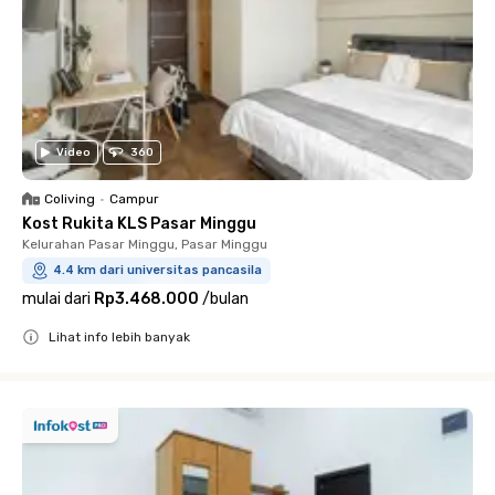
Video
360
Coliving
•
Campur
Kost Rukita KLS Pasar Minggu
Kelurahan Pasar Minggu, Pasar Minggu
4.4 km dari universitas pancasila
mulai dari
Rp3.468.000
/
bulan
Lihat info lebih banyak
Close