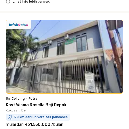
Lihat info lebih banyak
Close
Coliving
•
Putra
Kost Wisma Rosella Beji Depok
Kukusan, Beji
3.0 km dari universitas pancasila
mulai dari
Rp1.550.000
/
bulan