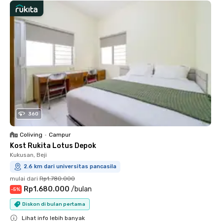
360
Coliving
•
Campur
Kost Rukita Lotus Depok
Kukusan, Beji
2.6 km dari universitas pancasila
mulai dari
Rp1.780.000
Rp1.680.000
/
bulan
-
5
%
Diskon di bulan pertama
Lihat info lebih banyak