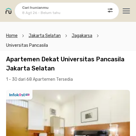
Cari hunianmu
8 Agt 26 - Belum tahu
Ope
Home
Jakarta Selatan
Jagakarsa
Universitas Pancasila
Apartemen Dekat Universitas Pancasila
Jakarta Selatan
1 - 30 dari 68 Apartemen
Tersedia