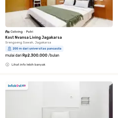
Coliving
•
Putri
Kost Nvansa Living Jagakarsa
Srengseng Sawah, Jagakarsa
200 m dari universitas pancasila
mulai dari
Rp2.300.000
/
bulan
Lihat info lebih banyak
Close