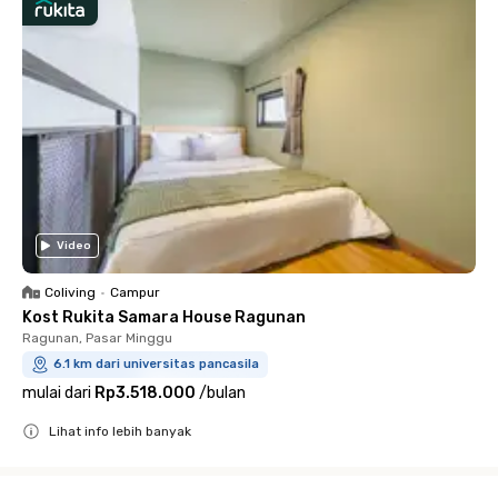
Video
Coliving
•
Campur
Kost Rukita Samara House Ragunan
Ragunan, Pasar Minggu
6.1 km dari universitas pancasila
mulai dari
Rp3.518.000
/
bulan
Lihat info lebih banyak
Close