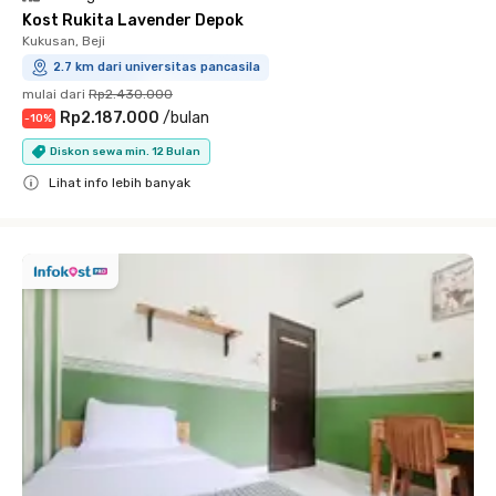
Kost Rukita Lavender Depok
Kukusan, Beji
2.7 km dari universitas pancasila
mulai dari
Rp2.430.000
Rp2.187.000
/
bulan
-
10
%
Diskon sewa min. 12 Bulan
Lihat info lebih banyak
Close