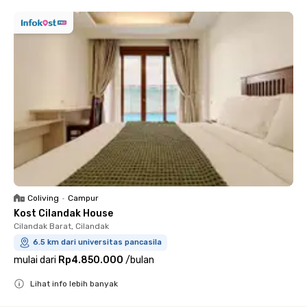
Coliving
•
Campur
Kost Cilandak House
Cilandak Barat, Cilandak
6.5 km dari universitas pancasila
mulai dari
Rp4.850.000
/
bulan
Lihat info lebih banyak
Close