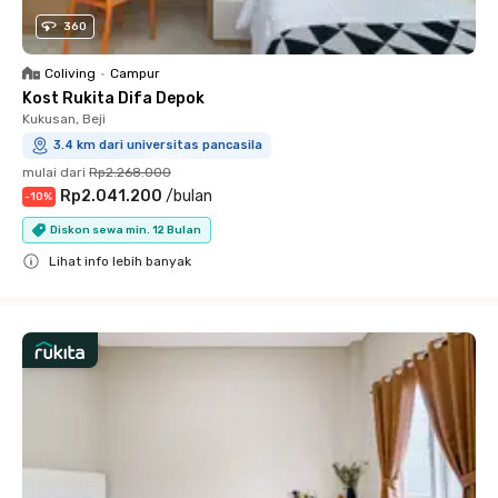
360
Coliving
•
Campur
Kost Rukita Difa Depok
Kukusan, Beji
3.4 km dari universitas pancasila
mulai dari
Rp2.268.000
Rp2.041.200
/
bulan
-
10
%
Diskon sewa min. 12 Bulan
Lihat info lebih banyak
Close