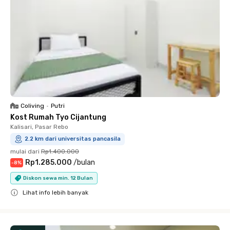
Coliving
•
Putri
Kost Rumah Tyo Cijantung
Kalisari, Pasar Rebo
2.2 km dari universitas pancasila
mulai dari
Rp1.400.000
Rp1.285.000
/
bulan
-
8
%
Diskon sewa min. 12 Bulan
Lihat info lebih banyak
Close