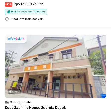
Rp913.500
/
bulan
-
13
%
Diskon sewa min. 12 Bulan
Lihat info lebih banyak
Close
360
Coliving
•
Putri
Kost Jasmine House Juanda Depok