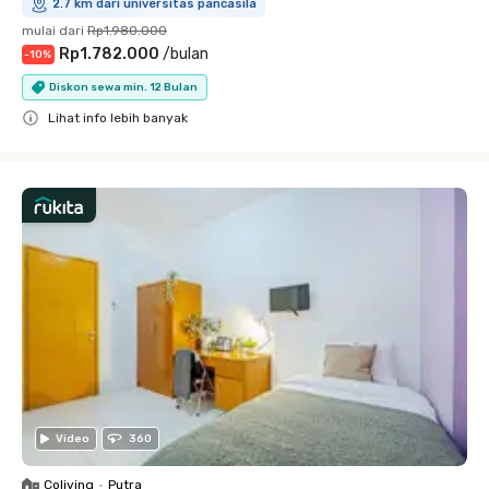
2.7 km dari universitas pancasila
mulai dari
Rp1.980.000
Rp1.782.000
/
bulan
-
10
%
Diskon sewa min. 12 Bulan
Lihat info lebih banyak
Close
Video
360
Coliving
•
Putra