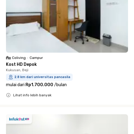
Coliving
•
Campur
Kost HD Depok
Kukusan, Beji
2.8 km dari universitas pancasila
mulai dari
Rp1.700.000
/
bulan
Lihat info lebih banyak
Close