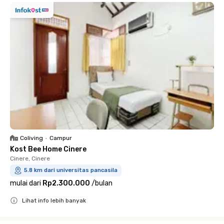
Coliving
•
Campur
Kost Bee Home Cinere
Cinere, Cinere
5.8 km dari universitas pancasila
mulai dari
Rp2.300.000
/
bulan
Lihat info lebih banyak
Close