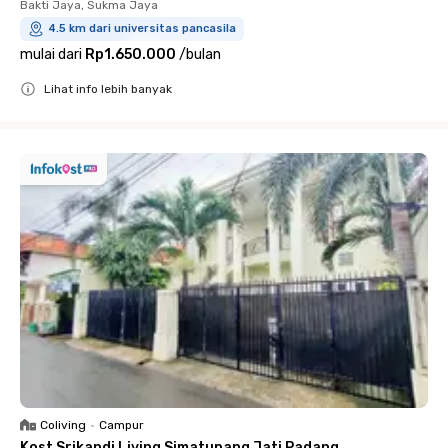
Bakti Jaya, Sukma Jaya
4.5 km dari universitas pancasila
mulai dari
Rp1.650.000
/
bulan
Lihat info lebih banyak
Close
Coliving
•
Campur
Kost Srikandi Living Simatupang Jati Padang