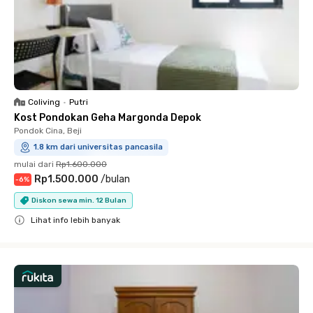
Coliving
•
Putri
Kost Pondokan Geha Margonda Depok
Pondok Cina, Beji
1.8 km dari universitas pancasila
mulai dari
Rp1.600.000
Rp1.500.000
/
bulan
-
6
%
Diskon sewa min. 12 Bulan
Lihat info lebih banyak
Close