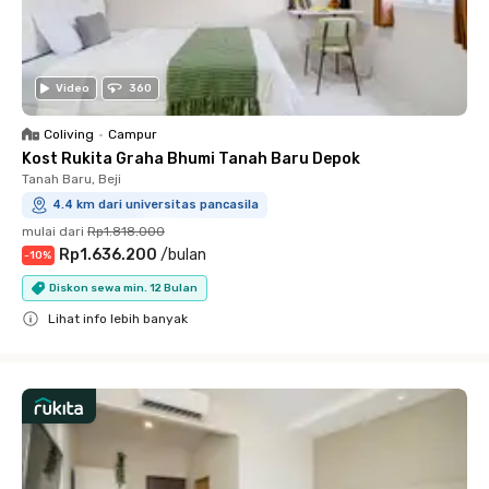
Video
360
Coliving
•
Campur
Kost Rukita Graha Bhumi Tanah Baru Depok
Tanah Baru, Beji
4.4 km dari universitas pancasila
mulai dari
Rp1.818.000
Rp1.636.200
/
bulan
-
10
%
Diskon sewa min. 12 Bulan
Lihat info lebih banyak
Close