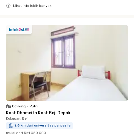
Lihat info lebih banyak
Close
Coliving
•
Putri
Kost Dhameita Kost Beji Depok
Kukusan, Beji
2.6 km dari universitas pancasila
mulai dari
Rp1.050.000