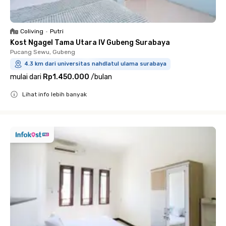
Coliving
•
Putri
Kost Ngagel Tama Utara IV Gubeng Surabaya
Pucang Sewu, Gubeng
4.3 km dari universitas nahdlatul ulama surabaya
mulai dari
Rp1.450.000
/
bulan
Lihat info lebih banyak
Close