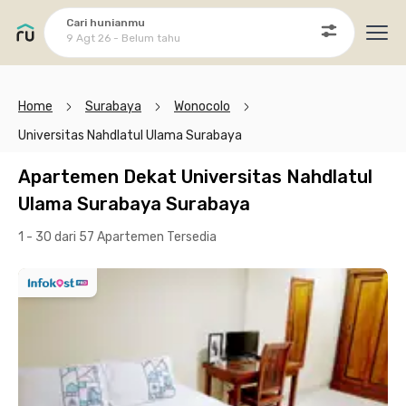
Cari hunianmu
9 Agt 26 - Belum tahu
Ope
Home
Surabaya
Wonocolo
Universitas Nahdlatul Ulama Surabaya
Apartemen Dekat Universitas Nahdlatul
Ulama Surabaya Surabaya
1 - 30 dari 57 Apartemen
Tersedia