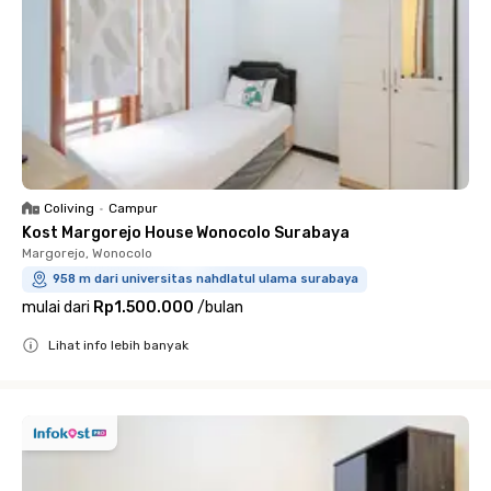
Coliving
•
Campur
Kost Margorejo House Wonocolo Surabaya
Margorejo, Wonocolo
958 m dari universitas nahdlatul ulama surabaya
mulai dari
Rp1.500.000
/
bulan
Lihat info lebih banyak
Close