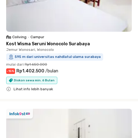
Coliving
•
Campur
Kost Wisma Seruni Wonocolo Surabaya
Jemur Wonosari, Wonocolo
595 m dari universitas nahdlatul ulama surabaya
mulai dari
Rp1.650.000
Rp1.402.500
/
bulan
-
15
%
Diskon sewa min. 6 Bulan
Lihat info lebih banyak
Close