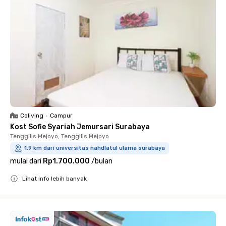
Coliving
•
Campur
Kost Sofie Syariah Jemursari Surabaya
Tenggilis Mejoyo, Tenggilis Mejoyo
1.9 km dari universitas nahdlatul ulama surabaya
mulai dari
Rp1.700.000
/
bulan
Lihat info lebih banyak
Close