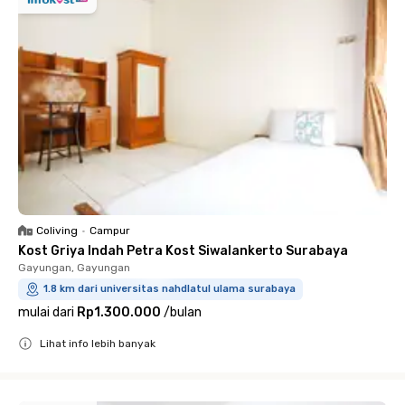
Coliving
•
Campur
Kost Griya Indah Petra Kost Siwalankerto Surabaya
Gayungan, Gayungan
1.8 km dari universitas nahdlatul ulama surabaya
mulai dari
Rp1.300.000
/
bulan
Lihat info lebih banyak
Close