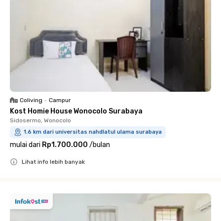
Coliving
•
Campur
Kost Homie House Wonocolo Surabaya
Sidosermo, Wonocolo
1.6 km dari universitas nahdlatul ulama surabaya
mulai dari
Rp1.700.000
/
bulan
Lihat info lebih banyak
Close