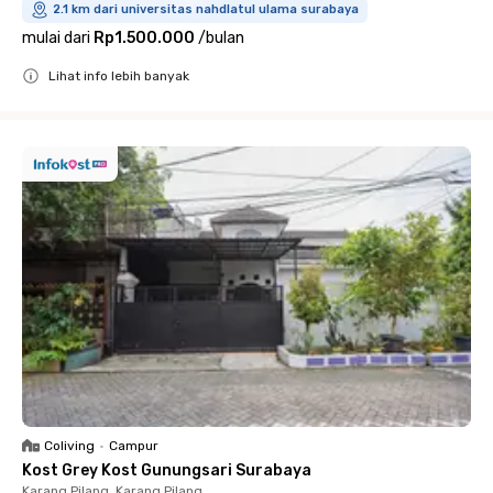
2.1 km dari universitas nahdlatul ulama surabaya
mulai dari
Rp1.500.000
/
bulan
Lihat info lebih banyak
Close
Coliving
•
Campur
Kost Grey Kost Gunungsari Surabaya
Karang Pilang, Karang Pilang