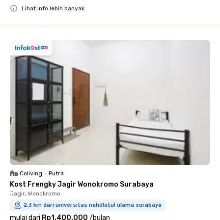
Lihat info lebih banyak
Close
Coliving
•
Putra
Kost Frengky Jagir Wonokromo Surabaya
Jagir, Wonokromo
2.3 km dari universitas nahdlatul ulama surabaya
mulai dari
Rp1.400.000
/
bulan