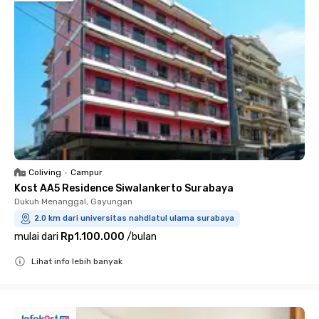
Coliving
•
Campur
Kost AA5 Residence Siwalankerto Surabaya
Dukuh Menanggal, Gayungan
2.0 km dari universitas nahdlatul ulama surabaya
mulai dari
Rp1.100.000
/
bulan
Lihat info lebih banyak
Close