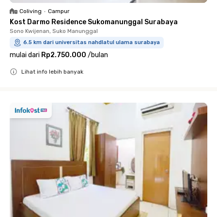
Coliving
•
Campur
Kost Darmo Residence Sukomanunggal Surabaya
Sono Kwijenan, Suko Manunggal
6.5 km dari universitas nahdlatul ulama surabaya
mulai dari
Rp2.750.000
/
bulan
Lihat info lebih banyak
Close