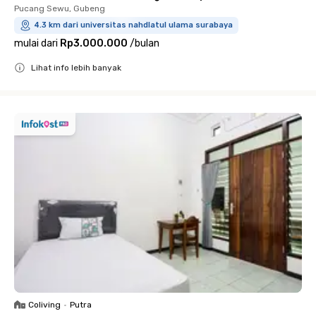
Pucang Sewu, Gubeng
4.3 km dari universitas nahdlatul ulama surabaya
mulai dari
Rp3.000.000
/
bulan
Lihat info lebih banyak
Close
Coliving
•
Putra