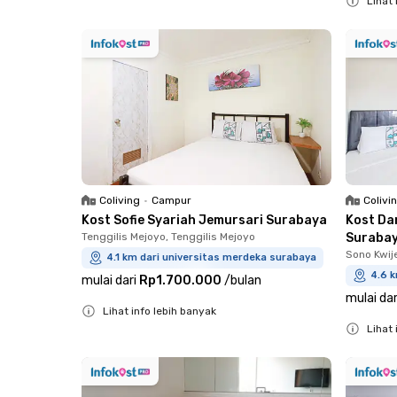
Lihat 
Close
Close
Coliving
•
Campur
Colivi
Kost Sofie Syariah Jemursari Surabaya
Kost Da
Tenggilis Mejoyo, Tenggilis Mejoyo
Suraba
Sono Kwij
4.1 km dari universitas merdeka surabaya
4.6 
mulai dari
Rp1.700.000
/
bulan
mulai dar
Lihat info lebih banyak
Lihat 
Close
Close