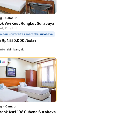
ng
•
Campur
ok Vivi Kost Rungkut Surabaya
kut, Rungkut
m dari universitas merdeka surabaya
i
Rp1.550.000
/
bulan
info lebih banyak
ng
•
Campur
ndok Asri 106 Gubeng Surabaya