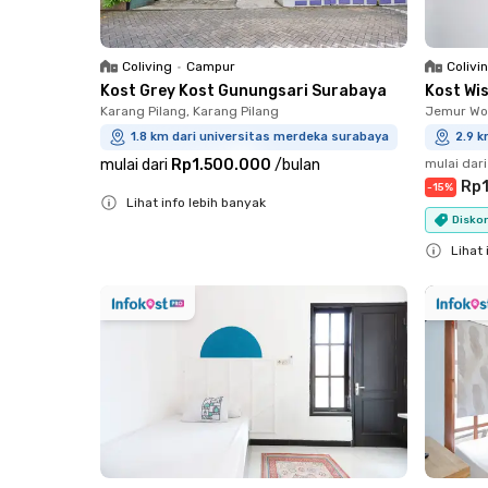
Coliving
•
Campur
Colivi
Kost Grey Kost Gunungsari Surabaya
Kost Wi
Karang Pilang, Karang Pilang
Jemur Wo
1.8 km dari universitas merdeka surabaya
2.9 k
mulai dari
Rp1.500.000
/
bulan
mulai dari
Rp
-
15
%
Lihat info lebih banyak
Diskon
Close
Lihat 
Close