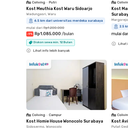
Coliving
•
Putri
Colivi
Kost Meuthia Kost Waru Sidoarjo
Kost Ma
Wadungasri, Waru
Suraba
Margorejo
6.5 km dari universitas merdeka surabaya
2.5 k
mulai dari
Rp1.200.000
Rp1.085.000
/
bulan
mulai dar
-
9
%
Diskon sewa min. 12 Bulan
Lihat 
Lihat info lebih banyak
Close
Close
Coliving
•
Campur
Colivi
Kost Homie House Wonocolo Surabaya
Kost Av
Sidosermo, Wonocolo
Putat Ged