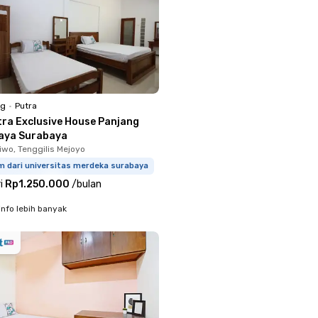
ng
•
Putra
tra Exclusive House Panjang
aya Surabaya
iwo, Tenggilis Mejoyo
m dari universitas merdeka surabaya
i
Rp1.250.000
/
bulan
info lebih banyak