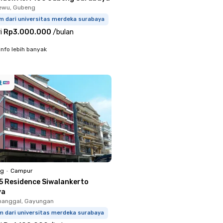
ewu, Gubeng
m dari universitas merdeka surabaya
i
Rp3.000.000
/
bulan
info lebih banyak
ng
•
Campur
5 Residence Siwalankerto
ya
nanggal, Gayungan
m dari universitas merdeka surabaya