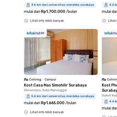
3.6 km dari universitas merdeka surabaya
4.2 k
mulai dari
Rp1.700.000
/
bulan
mulai dar
Lihat info lebih banyak
Lihat 
Close
Close
Coliving
•
Campur
Colivi
Kost Casa Mas Simohilir Surabaya
Kost Ph
Simomulyo, Suko Manunggal
Suraba
Dukuh Kup
5.6 km dari universitas merdeka surabaya
4.4 
mulai dari
Rp1.665.000
/
bulan
mulai dar
Lihat info lebih banyak