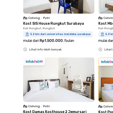
Coliving
•
Putri
Colivi
Kost SIS House Rungkut Surabaya
Kost Mb
Kali Rungkut, Rungkut
Kali Rung
5.2 km dari universitas merdeka surabaya
5.3 k
mulai dari
Rp1.500.000
/
bulan
mulai dar
Lihat info lebih banyak
Lihat 
Close
Close
Coliving
•
Putri
Colivi
Kost Damas Kosthouse 2 Jemursari
Kost Po