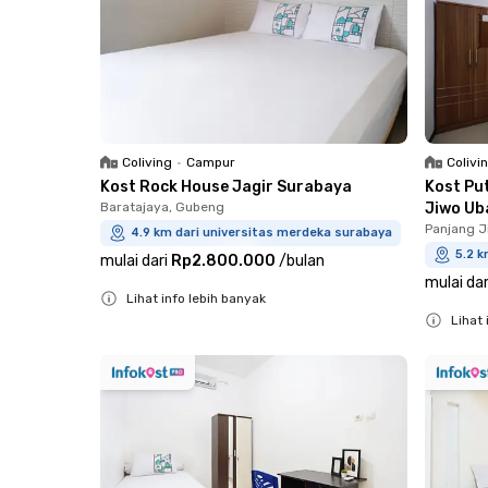
Coliving
•
Campur
Colivi
Kost Rock House Jagir Surabaya
Kost Pu
Baratajaya, Gubeng
Jiwo Ub
Panjang J
4.9 km dari universitas merdeka surabaya
5.2 k
mulai dari
Rp2.800.000
/
bulan
mulai dar
Lihat info lebih banyak
Lihat 
Close
Close