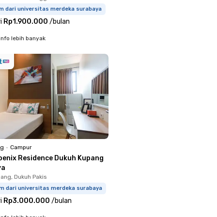
m dari universitas merdeka surabaya
i
Rp1.900.000
/
bulan
info lebih banyak
ng
•
Campur
oenix Residence Dukuh Kupang
ya
ang, Dukuh Pakis
km dari universitas merdeka surabaya
i
Rp3.000.000
/
bulan