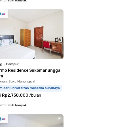
info lebih banyak
ng
•
Campur
rmo Residence Sukomanunggal
ya
enan, Suko Manunggal
km dari universitas merdeka surabaya
i
Rp2.750.000
/
bulan
info lebih banyak