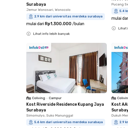
Surabaya
Pucang S
Jemur Wonosari, Wonocolo
5.4 k
2.9 km dari universitas merdeka surabaya
mulai dar
mulai dari
Rp1.300.000
/
bulan
Lihat 
Lihat info lebih banyak
Close
Close
Coliving
•
Campur
Colivi
Kost Riverside Residence Kupang Jaya
Kost AA
Surabaya
Suraba
Simomulyo, Suko Manunggal
Dukuh Me
5.6 km dari universitas merdeka surabaya
2.9 k