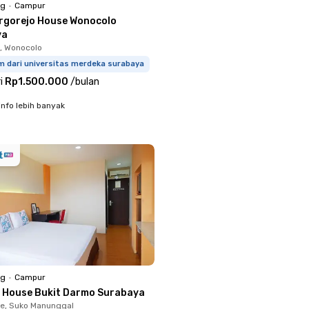
ng
•
Campur
rgorejo House Wonocolo
ya
, Wonocolo
m dari universitas merdeka surabaya
i
Rp1.500.000
/
bulan
info lebih banyak
ng
•
Campur
i House Bukit Darmo Surabaya
e, Suko Manunggal