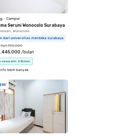
ng
•
Campur
sma Seruni Wonocolo Surabaya
nosari, Wonocolo
m dari universitas merdeka surabaya
Rp1.700.000
1.445.000
/
bulan
 sewa min. 6 Bulan
info lebih banyak