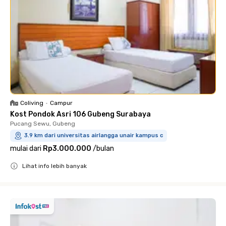
Coliving
•
Campur
Kost Pondok Asri 106 Gubeng Surabaya
Pucang Sewu, Gubeng
3.9 km dari universitas airlangga unair kampus c
mulai dari
Rp3.000.000
/
bulan
Lihat info lebih banyak
Close