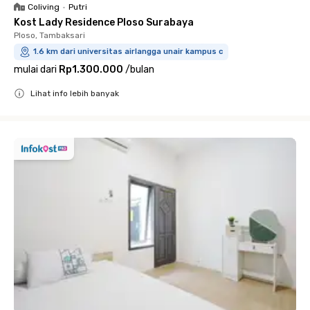
Coliving
•
Putri
Kost Lady Residence Ploso Surabaya
Ploso, Tambaksari
1.6 km dari universitas airlangga unair kampus c
mulai dari
Rp1.300.000
/
bulan
Lihat info lebih banyak
Close