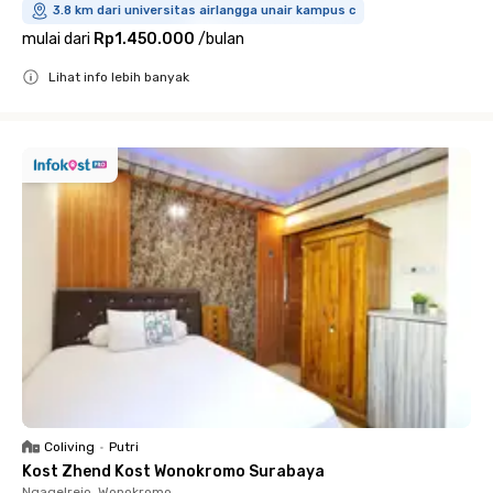
3.8 km dari universitas airlangga unair kampus c
mulai dari
Rp1.450.000
/
bulan
Lihat info lebih banyak
Close
Coliving
•
Putri
Kost Zhend Kost Wonokromo Surabaya
Ngagelrejo, Wonokromo