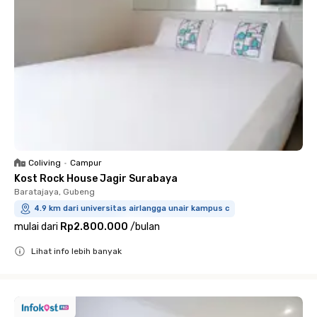
Coliving
•
Campur
Kost Rock House Jagir Surabaya
Baratajaya, Gubeng
4.9 km dari universitas airlangga unair kampus c
mulai dari
Rp2.800.000
/
bulan
Lihat info lebih banyak
Close