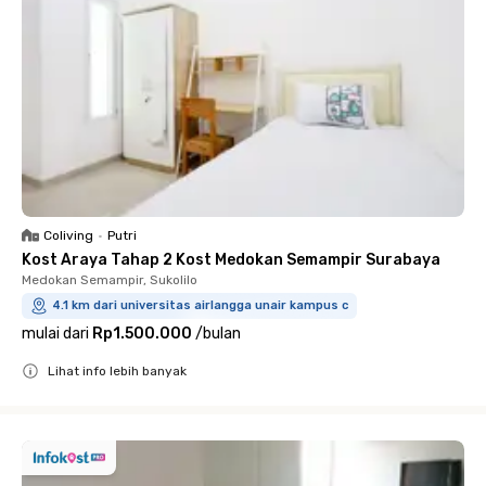
Coliving
•
Putri
Kost Araya Tahap 2 Kost Medokan Semampir Surabaya
Medokan Semampir, Sukolilo
4.1 km dari universitas airlangga unair kampus c
mulai dari
Rp1.500.000
/
bulan
Lihat info lebih banyak
Close