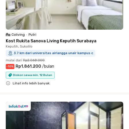
Coliving
•
Putri
Kost Rukita Sanova Living Keputih Surabaya
Keputih, Sukolilo
3.7 km dari universitas airlangga unair kampus c
mulai dari
Rp2.068.000
Rp1.861.200
/
bulan
-
10
%
Diskon sewa min. 12 Bulan
Lihat info lebih banyak
Close