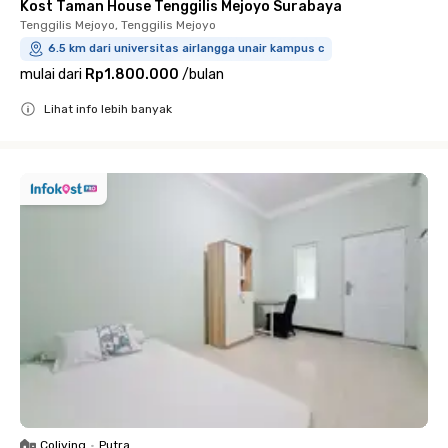
Kost Taman House Tenggilis Mejoyo Surabaya
Tenggilis Mejoyo, Tenggilis Mejoyo
6.5 km dari universitas airlangga unair kampus c
mulai dari
Rp1.800.000
/
bulan
Lihat info lebih banyak
Close
Coliving
•
Putra