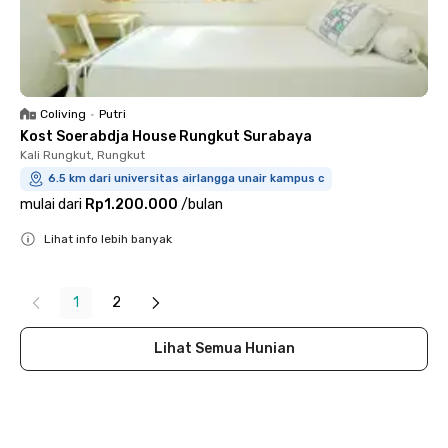
Coliving
•
Putri
Kost Soerabdja House Rungkut Surabaya
Kali Rungkut, Rungkut
6.5 km dari universitas airlangga unair kampus c
mulai dari
Rp1.200.000
/
bulan
Lihat info lebih banyak
Close
1
2
Lihat Semua Hunian