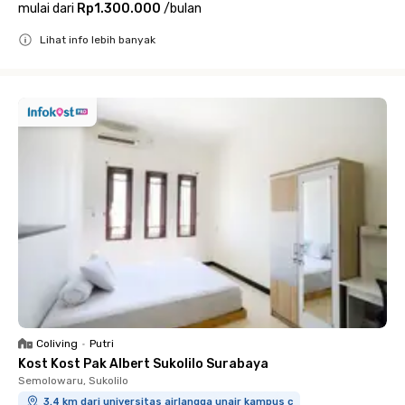
mulai dari
Rp1.300.000
/
bulan
Lihat info lebih banyak
Close
Coliving
•
Putri
Kost Kost Pak Albert Sukolilo Surabaya
Semolowaru, Sukolilo
3.4 km dari universitas airlangga unair kampus c