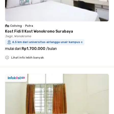
Coliving
•
Putra
Kost Fidi II Kost Wonokromo Surabaya
Jagir, Wonokromo
6.5 km dari universitas airlangga unair kampus c
mulai dari
Rp1.700.000
/
bulan
Lihat info lebih banyak
Close