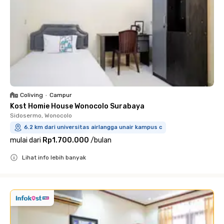
Coliving
•
Campur
Kost Homie House Wonocolo Surabaya
Sidosermo, Wonocolo
6.2 km dari universitas airlangga unair kampus c
mulai dari
Rp1.700.000
/
bulan
Lihat info lebih banyak
Close