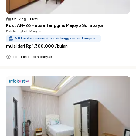
Coliving
•
Putri
Kost AN-26 House Tenggilis Mejoyo Surabaya
Kali Rungkut, Rungkut
6.0 km dari universitas airlangga unair kampus c
mulai dari
Rp1.300.000
/
bulan
Lihat info lebih banyak
Close