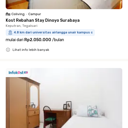
Coliving
•
Campur
Kost Rebahan Stay Dinoyo Surabaya
Keputran, Tegalsari
4.8 km dari universitas airlangga unair kampus c
mulai dari
Rp2.050.000
/
bulan
Lihat info lebih banyak
Close