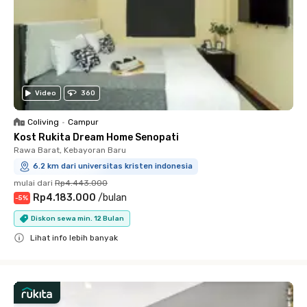
Video
360
Coliving
•
Campur
Kost Rukita Dream Home Senopati
Rawa Barat, Kebayoran Baru
6.2 km dari universitas kristen indonesia
mulai dari
Rp4.443.000
Rp4.183.000
/
bulan
-
5
%
Diskon sewa min. 12 Bulan
Lihat info lebih banyak
Close