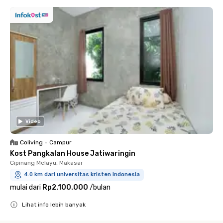
Video
Coliving
•
Campur
Kost Pangkalan House Jatiwaringin
Cipinang Melayu, Makasar
4.0 km dari universitas kristen indonesia
mulai dari
Rp2.100.000
/
bulan
Lihat info lebih banyak
Close