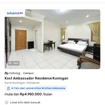
Close
360
Coliving
•
Campur
Kost Ambassador Residence Kuningan
Karet Kuningan, Setiabudi
6.1 km dari universitas kristen indonesia
mulai dari
Rp4.950.000
/
bulan
Lihat info lebih banyak