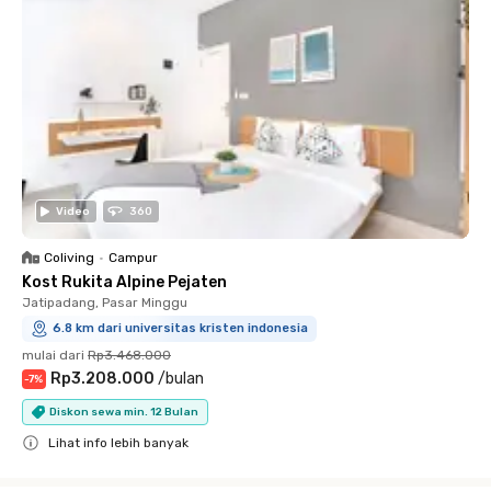
Video
360
Coliving
•
Campur
Kost Rukita Alpine Pejaten
Jatipadang, Pasar Minggu
6.8 km dari universitas kristen indonesia
mulai dari
Rp3.468.000
Rp3.208.000
/
bulan
-
7
%
Diskon sewa min. 12 Bulan
Lihat info lebih banyak
Close