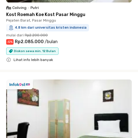
Coliving
•
Putri
Kost Roemah Koe Kost Pasar Minggu
Pejaten Barat, Pasar Minggu
4.8 km dari universitas kristen indonesia
mulai dari
Rp2.200.000
Rp2.085.000
/
bulan
-
5
%
Diskon sewa min. 12 Bulan
Lihat info lebih banyak
Close