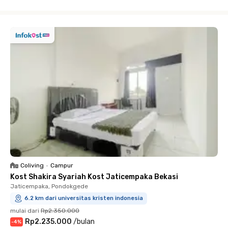
Close
Coliving
•
Campur
Kost Shakira Syariah Kost Jaticempaka Bekasi
Jaticempaka, Pondokgede
6.2 km dari universitas kristen indonesia
mulai dari
Rp2.350.000
Rp2.235.000
/
bulan
-
4
%