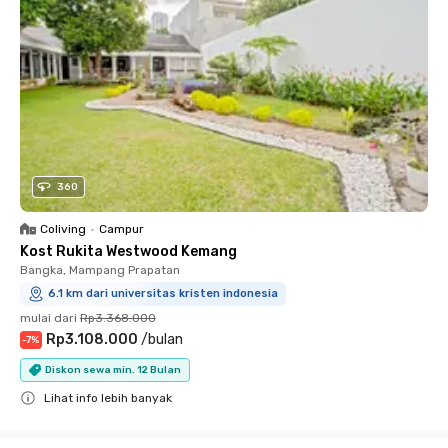
360
Coliving
•
Campur
Kost Rukita Westwood Kemang
Bangka, Mampang Prapatan
6.1 km dari universitas kristen indonesia
mulai dari
Rp3.368.000
Rp3.108.000
/
bulan
-
7
%
Diskon sewa min. 12 Bulan
Lihat info lebih banyak
Close