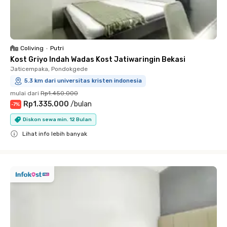
Coliving
•
Putri
Kost Griyo Indah Wadas Kost Jatiwaringin Bekasi
Jaticempaka, Pondokgede
5.3 km dari universitas kristen indonesia
mulai dari
Rp1.450.000
Rp1.335.000
/
bulan
-
7
%
Diskon sewa min. 12 Bulan
Lihat info lebih banyak
Close