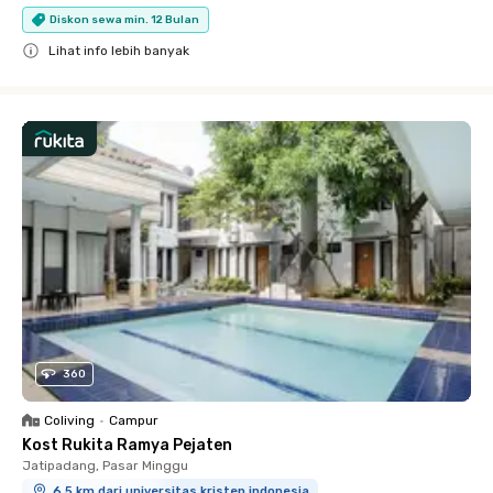
Diskon sewa min. 12 Bulan
Lihat info lebih banyak
Close
360
Coliving
•
Campur
Kost Rukita Ramya Pejaten
Jatipadang, Pasar Minggu
6.5 km dari universitas kristen indonesia