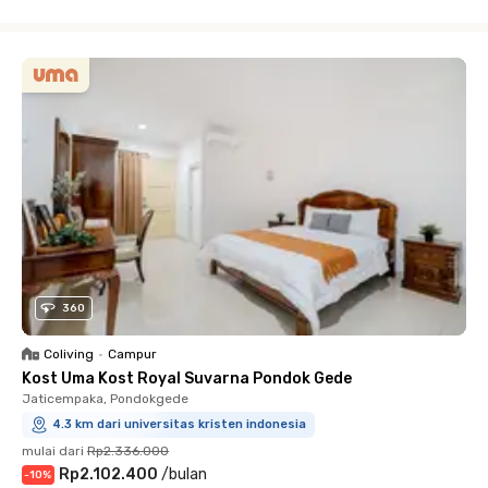
Close
360
Coliving
•
Campur
Kost Uma Kost Royal Suvarna Pondok Gede
Jaticempaka, Pondokgede
4.3 km dari universitas kristen indonesia
mulai dari
Rp2.336.000
Rp2.102.400
/
bulan
-
10
%