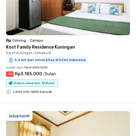
Coliving
•
Campur
Kost Family Residence Kuningan
Karet Kuningan, Setiabudi
6.6 km dari universitas kristen indonesia
mulai dari
Rp3.300.000
Rp3.185.000
/
bulan
-
3
%
Diskon sewa min. 12 Bulan
Lihat info lebih banyak
Close