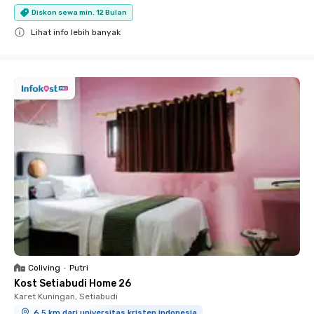
Diskon sewa min. 12 Bulan
Lihat info lebih banyak
Close
Coliving
•
Putri
Kost Setiabudi Home 26
Karet Kuningan, Setiabudi
6.5 km dari universitas kristen indonesia