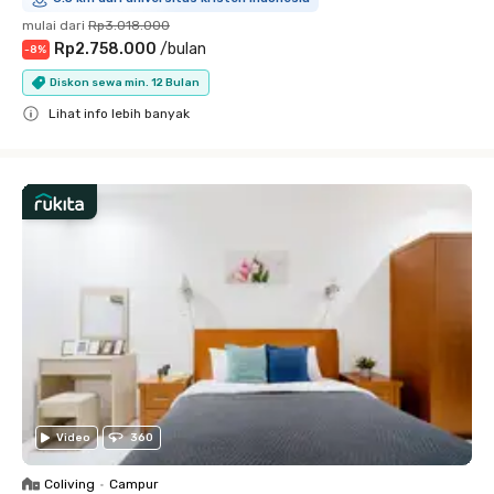
mulai dari
Rp3.018.000
Rp2.758.000
/
bulan
-
8
%
Diskon sewa min. 12 Bulan
Lihat info lebih banyak
Close
Video
360
Coliving
•
Campur