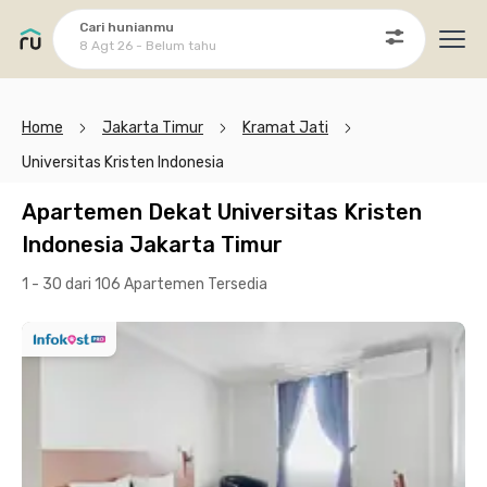
Cari hunianmu
8 Agt 26 - Belum tahu
Ope
Home
Jakarta Timur
Kramat Jati
Universitas Kristen Indonesia
Apartemen Dekat Universitas Kristen
Indonesia Jakarta Timur
1 - 30 dari 106 Apartemen
Tersedia