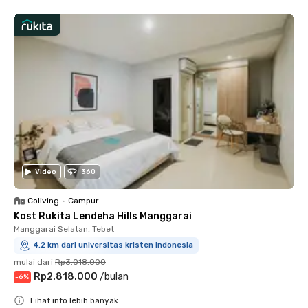
Video
360
Coliving
•
Campur
Kost Rukita Lendeha Hills Manggarai
Manggarai Selatan, Tebet
4.2 km dari universitas kristen indonesia
mulai dari
Rp3.018.000
Rp2.818.000
/
bulan
-
6
%
Lihat info lebih banyak