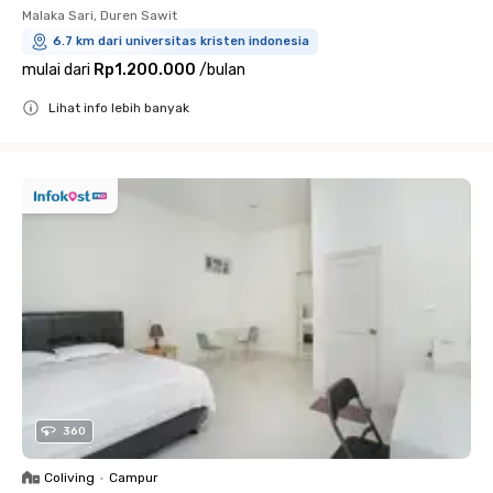
Malaka Sari, Duren Sawit
6.7 km dari universitas kristen indonesia
mulai dari
Rp1.200.000
/
bulan
Lihat info lebih banyak
Close
360
Coliving
•
Campur