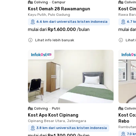
Coliving
•
Campur
Colivi
Kost Oemah 28 Rawamangun
Kost Ci
Kayu Putih, Pulo Gadung
Rawa Bara
6.6 km dari universitas kristen indonesia
6.7 k
mulai dari
Rp1.600.000
/
bulan
mulai dar
Lihat info lebih banyak
Lihat 
Close
Close
Coliving
•
Putri
Colivi
Kost Apo Kost Cipinang
Kost Co
Cipinang Besar Utara, Jatinegara
Rebo
Rambutan,
3.8 km dari universitas kristen indonesia
7.0 k
mulai dari
Rp1.300.000
/
bulan