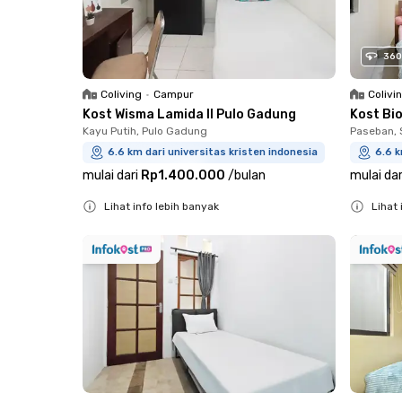
360
Coliving
•
Campur
Colivi
Kost Wisma Lamida II Pulo Gadung
Kost Bi
Kayu Putih, Pulo Gadung
Paseban,
6.6 km dari universitas kristen indonesia
6.6 k
mulai dari
Rp1.400.000
/
bulan
mulai dar
Lihat info lebih banyak
Lihat 
Close
Close