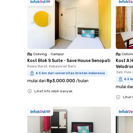
Coliving
•
Campur
Colivi
Kost Blok S Suite - Save House Senopati
Kost A 
Rawa Barat, Kebayoran Baru
Velodr
Jati, Pul
6.5 km dari universitas kristen indonesia
6.5 k
mulai dari
Rp3.000.000
/
bulan
mulai dar
Lihat info lebih banyak
Lihat 
Close
Close