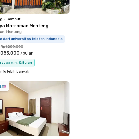
ng
•
Campur
iya Matraman Menteng
an, Menteng
m dari universitas kristen indonesia
Rp1.200.000
.085.000
/
bulan
 sewa min. 12 Bulan
info lebih banyak