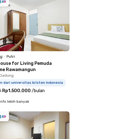
ng
•
Putri
House for Living Pemuda
ome Rawamangun
o Gadung
m dari universitas kristen indonesia
i
Rp1.500.000
/
bulan
info lebih banyak