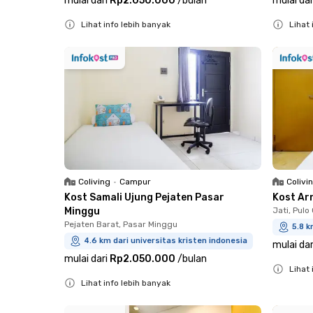
mulai dari
Rp2.050.000
/
bulan
mulai dar
Lihat info lebih banyak
Lihat 
Close
Close
Coliving
•
Campur
Colivi
Kost Samali Ujung Pejaten Pasar
Kost Ar
Minggu
Jati, Pul
Pejaten Barat, Pasar Minggu
5.8 k
4.6 km dari universitas kristen indonesia
mulai dar
mulai dari
Rp2.050.000
/
bulan
Lihat 
Lihat info lebih banyak
Close
Close