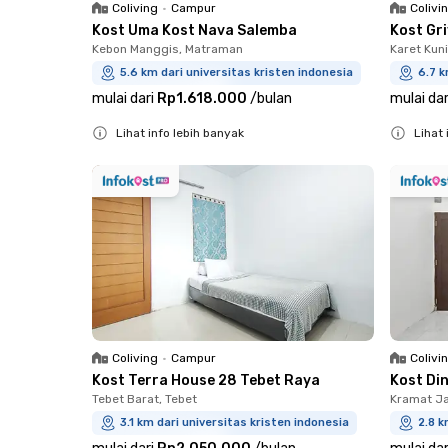
Coliving
•
Campur
Colivi
Kost Uma Kost Nava Salemba
Kost Gri
Kebon Manggis, Matraman
Karet Kun
5.6 km dari universitas kristen indonesia
6.7 k
mulai dari
Rp1.618.000
/
bulan
mulai dar
Lihat info lebih banyak
Lihat 
Close
Close
Coliving
•
Campur
Colivi
Kost Terra House 28 Tebet Raya
Kost Di
Tebet Barat, Tebet
Kramat Ja
3.1 km dari universitas kristen indonesia
2.8 k