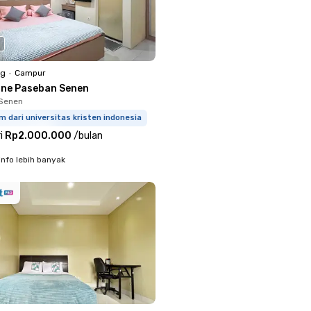
ng
•
Campur
one Paseban Senen
 Senen
m dari universitas kristen indonesia
i
Rp2.000.000
/
bulan
info lebih banyak