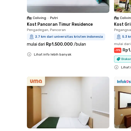
Coliving
•
Putri
Colivi
Kost Pancoran Timur Residence
Kost Gr
Pengadegan, Pancoran
Pegangsa
2.7 km dari universitas kristen indonesia
5.3 k
mulai dari
Rp1.500.000
/
bulan
mulai dari
Rp1
-
9
%
Lihat info lebih banyak
Diskon
Close
Lihat 
Close