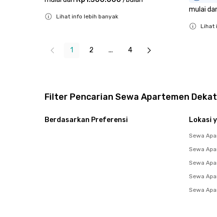
mulai dar
Lihat info lebih banyak
Lihat 
Close
Close
1
2
...
4
Filter Pencarian Sewa Apartemen Dekat 
Berdasarkan Preferensi
Lokasi y
Sewa Apar
Sewa Apar
Sewa Apar
Sewa Apa
Sewa Apa