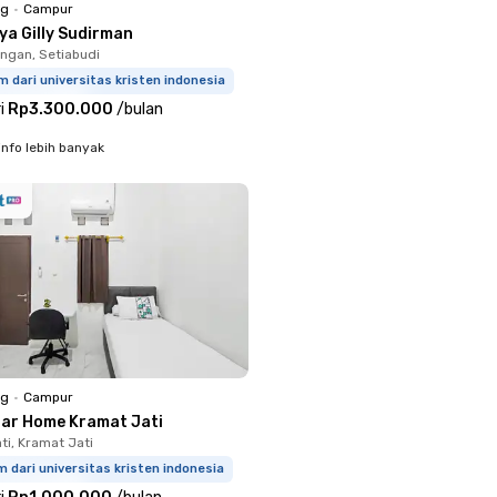
ng
•
Campur
ya Gilly Sudirman
ingan, Setiabudi
m dari universitas kristen indonesia
i
Rp3.300.000
/
bulan
info lebih banyak
ng
•
Campur
nar Home Kramat Jati
ti, Kramat Jati
m dari universitas kristen indonesia