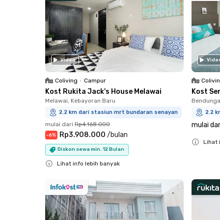
Video
Vide
Coliving
•
Campur
Colivi
Kost Rukita Jack's House Melawai
Kost Se
Melawai, Kebayoran Baru
Bendungan
2.2 km dari stasiun mrt bundaran senayan
2.2 
mulai dari
Rp4.168.000
mulai dar
Rp3.908.000
/
bulan
-
6
%
Lihat 
Diskon sewa min. 12 Bulan
Close
Lihat info lebih banyak
Close