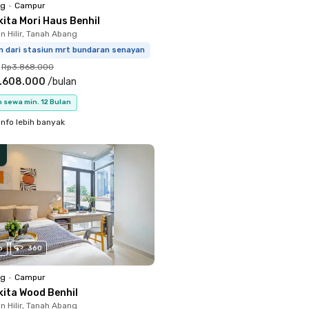
ng
•
Campur
ita Mori Haus Benhil
 Hilir, Tanah Abang
m dari stasiun mrt bundaran senayan
Rp3.868.000
.608.000
/
bulan
 sewa min. 12 Bulan
info lebih banyak
o
360
ng
•
Campur
kita Wood Benhil
 Hilir, Tanah Abang