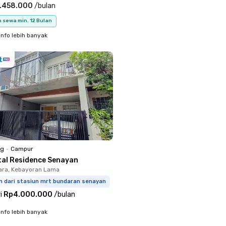
.458.000
/
bulan
 sewa min. 12 Bulan
info lebih banyak
ng
•
Campur
tal Residence Senayan
ara, Kebayoran Lama
m dari stasiun mrt bundaran senayan
i
Rp4.000.000
/
bulan
info lebih banyak