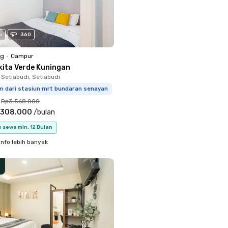
o
360
ng
•
Campur
kita Verde Kuningan
 Setiabudi, Setiabudi
km dari stasiun mrt bundaran senayan
Rp3.568.000
.308.000
/
bulan
 sewa min. 12 Bulan
info lebih banyak