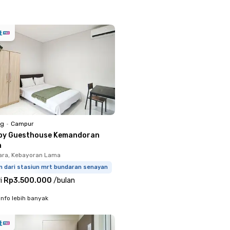
ng
•
Campur
by Guesthouse Kemandoran
n
ara, Kebayoran Lama
m dari stasiun mrt bundaran senayan
i
Rp3.500.000
/
bulan
info lebih banyak