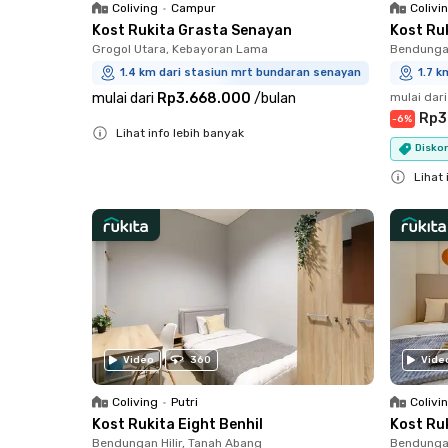
Coliving
•
Campur
Colivi
Kost Rukita Grasta Senayan
Kost Ruk
Grogol Utara, Kebayoran Lama
Bendungan
1.4 km dari stasiun mrt bundaran senayan
1.7 k
mulai dari
Rp3.668.000
/
bulan
mulai dari
Rp3
-
6
%
Lihat info lebih banyak
Diskon
Close
Lihat 
Close
Video
360
Vide
Coliving
•
Putri
Colivi
Kost Rukita Eight Benhil
Kost Ru
Bendungan Hilir, Tanah Abang
Bendungan