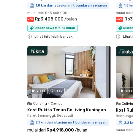
1.8 km dari stasiun mrt bundaran senayan
1.8 k
mulai dari
Rp3.668.000
mulai dari
Rp3.408.000
/
bulan
Rp3
-
7
%
-
6
%
Diskon sewa min. 12 Bulan
Diskon
Lihat info lebih banyak
Lihat 
Close
Close
Vide
Video
360
Coliving
•
Campur
Colivi
Kost Rukita Tenun CoLiving Kuningan
Kost Ru
Karet Semanggi, Setiabudi
Bendungan
2.1 km dari stasiun mrt bundaran senayan
2.2 
mulai dari
Rp4.918.000
/
bulan
mulai dari