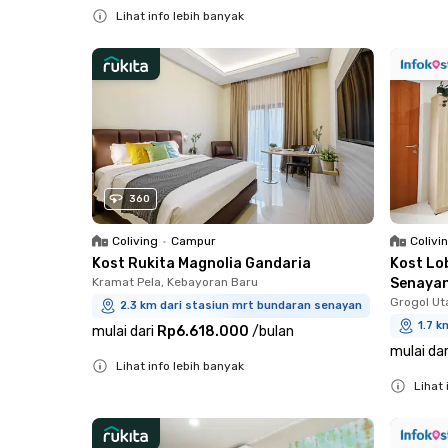
Lihat info lebih banyak
Close
360
Coliving
•
Campur
Colivi
Kost Rukita Magnolia Gandaria
Kost Lo
Kramat Pela, Kebayoran Baru
Senaya
Grogol Ut
2.3 km dari stasiun mrt bundaran senayan
1.7 k
mulai dari
Rp6.618.000
/
bulan
mulai dar
Lihat info lebih banyak
Lihat 
Close
Close