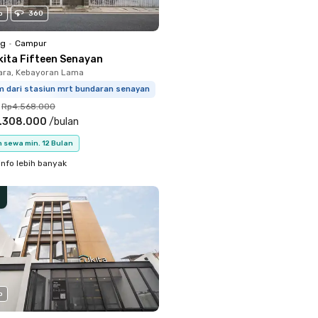
o
360
ng
•
Campur
kita Fifteen Senayan
ara, Kebayoran Lama
km dari stasiun mrt bundaran senayan
Rp4.568.000
.308.000
/
bulan
 sewa min. 12 Bulan
info lebih banyak
o