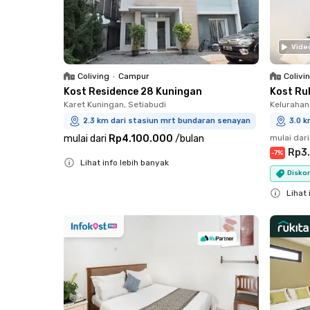
Vide
Coliving
•
Campur
Colivi
Kost Residence 28 Kuningan
Kost Ru
Karet Kuningan, Setiabudi
Kelurahan
2.3 km dari stasiun mrt bundaran senayan
3.0 
mulai dari
Rp4.100.000
/
bulan
mulai dari
Rp3
-
7
%
Lihat info lebih banyak
Diskon
Close
Lihat 
Close