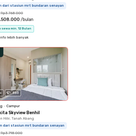
m dari stasiun mrt bundaran senayan
Rp3.768.000
.508.000
/
bulan
 sewa min. 12 Bulan
info lebih banyak
o
360
ng
•
Campur
kita Skyview Benhil
 Hilir, Tanah Abang
km dari stasiun mrt bundaran senayan
Rp3.718.000