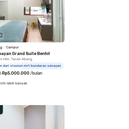
o
ng
•
Campur
nayan Grand Suite Benhil
 Hilir, Tanah Abang
km dari stasiun mrt bundaran senayan
i
Rp5.000.000
/
bulan
info lebih banyak