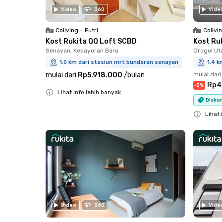
Video
360
Vide
Coliving
•
Putri
Colivi
Kost Rukita QQ Loft SCBD
Kost Ru
Senayan, Kebayoran Baru
Grogol Ut
1.0 km dari stasiun mrt bundaran senayan
1.4 
mulai dari
Rp5.918.000
/
bulan
mulai dari
Rp4
-
5
%
Lihat info lebih banyak
Diskon
Close
Lihat 
Close
Video
360
Vide