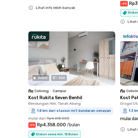
Rp3
-
6
%
Lihat info lebih banyak
Diskon
Close
Lihat 
Close
Video
360
Coliving
•
Campur
Colivi
Kost Rukita Seven Benhil
Kost Pa
Bendungan Hilir, Tanah Abang
Grogol Ut
1.8 km dari stasiun mrt bundaran senayan
1.3 k
mulai dari
Rp4.618.000
mulai dar
Rp4.358.000
/
bulan
-
5
%
Lihat 
Diskon sewa min. 12 Bulan
Close