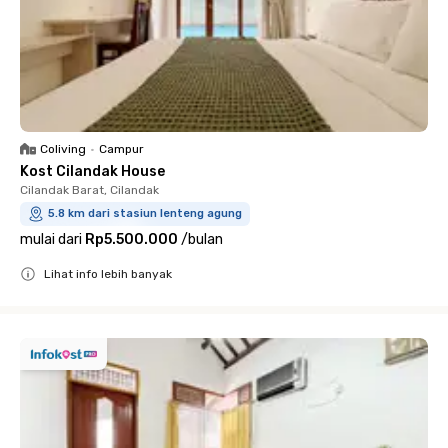
Coliving
•
Campur
Kost Cilandak House
Cilandak Barat, Cilandak
5.8 km dari stasiun lenteng agung
mulai dari
Rp5.500.000
/
bulan
Lihat info lebih banyak
Close