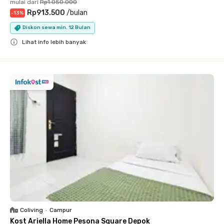
mulai dari
Rp1.050.000
Rp913.500
/
bulan
-
13
%
Diskon sewa min. 12 Bulan
Lihat info lebih banyak
Close
Coliving
•
Campur
Kost Ariella Home Pesona Square Depok