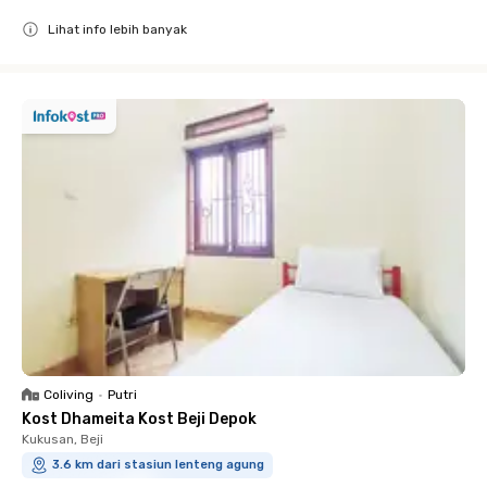
Lihat info lebih banyak
Close
Coliving
•
Putri
Kost Dhameita Kost Beji Depok
Kukusan, Beji
3.6 km dari stasiun lenteng agung