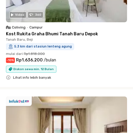
Video
360
Coliving
•
Campur
Kost Rukita Graha Bhumi Tanah Baru Depok
Tanah Baru, Beji
5.3 km dari stasiun lenteng agung
mulai dari
Rp1.818.000
Rp1.636.200
/
bulan
-
10
%
Diskon sewa min. 12 Bulan
Lihat info lebih banyak
Close