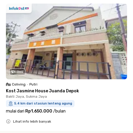
360
Coliving
•
Putri
Kost Jasmine House Juanda Depok
Bakti Jaya, Sukma Jaya
5.4 km dari stasiun lenteng agung
mulai dari
Rp1.650.000
/
bulan
Lihat info lebih banyak
Close