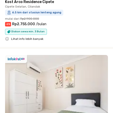
Kost Arco Residence Cipete
Cipete Selatan, Cilandak
6.5 km dari stasiun lenteng agung
mulai dari
Rp2.900.000
Rp2.755.000
/
bulan
-
5
%
Diskon sewa min. 3 Bulan
Lihat info lebih banyak
Close