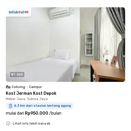
360
Coliving
•
Campur
Kost Jerman Kost Depok
Mekar Jaya, Sukma Jaya
6.3 km dari stasiun lenteng agung
mulai dari
Rp950.000
/
bulan
Lihat info lebih banyak
Close