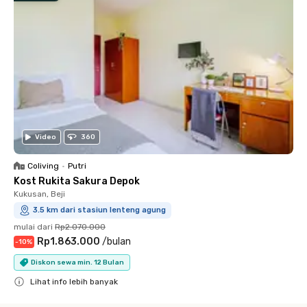
Video
360
Coliving
•
Putri
Kost Rukita Sakura Depok
Kukusan, Beji
3.5 km dari stasiun lenteng agung
mulai dari
Rp2.070.000
Rp1.863.000
/
bulan
-
10
%
Diskon sewa min. 12 Bulan
Lihat info lebih banyak
Close