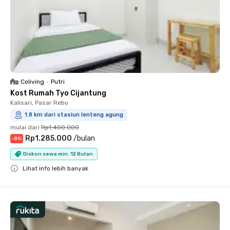
Coliving
•
Putri
Kost Rumah Tyo Cijantung
Kalisari, Pasar Rebo
1.8 km dari stasiun lenteng agung
mulai dari
Rp1.400.000
Rp1.285.000
/
bulan
-
8
%
Diskon sewa min. 12 Bulan
Lihat info lebih banyak
Close