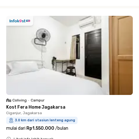
Close
Coliving
•
Campur
Kost Fera Home Jagakarsa
Ciganjur, Jagakarsa
3.0 km dari stasiun lenteng agung
mulai dari
Rp1.550.000
/
bulan