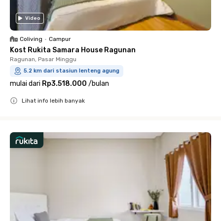
Video
Coliving
•
Campur
Kost Rukita Samara House Ragunan
Ragunan, Pasar Minggu
5.2 km dari stasiun lenteng agung
mulai dari
Rp3.518.000
/
bulan
Lihat info lebih banyak
Close