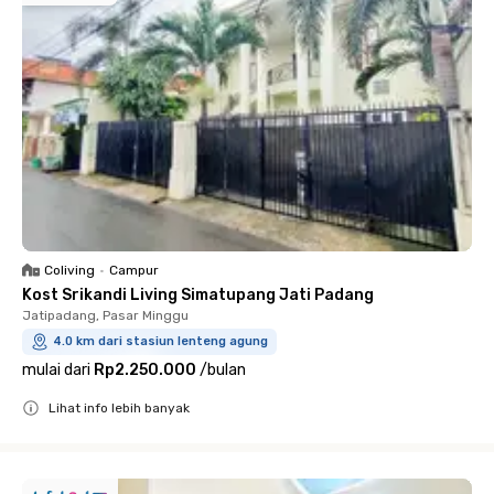
Coliving
•
Campur
Kost Srikandi Living Simatupang Jati Padang
Jatipadang, Pasar Minggu
4.0 km dari stasiun lenteng agung
mulai dari
Rp2.250.000
/
bulan
Lihat info lebih banyak
Close