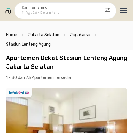
Cari hunianmu
11 Agt 26 - Belum tahu
Ope
Home
Jakarta Selatan
Jagakarsa
Stasiun Lenteng Agung
Apartemen Dekat Stasiun Lenteng Agung
Jakarta Selatan
1 - 30 dari 73 Apartemen
Tersedia