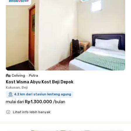
Coliving
•
Putra
Kost Wisma Abyu Kost Beji Depok
Kukusan, Beji
4.2 km dari stasiun lenteng agung
mulai dari
Rp1.300.000
/
bulan
Lihat info lebih banyak
Close