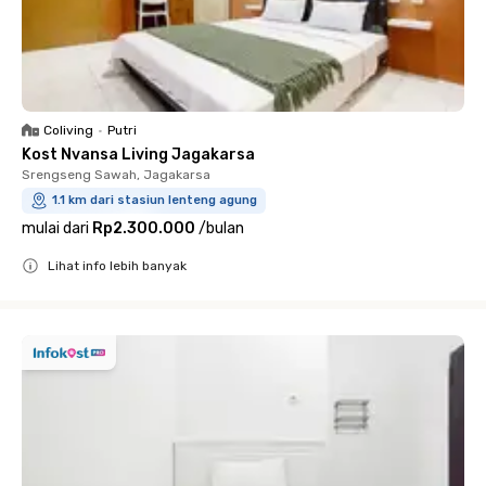
Coliving
•
Putri
Kost Nvansa Living Jagakarsa
Srengseng Sawah, Jagakarsa
1.1 km dari stasiun lenteng agung
mulai dari
Rp2.300.000
/
bulan
Lihat info lebih banyak
Close