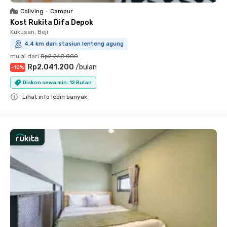
Coliving
•
Campur
Kost Rukita Difa Depok
Kukusan, Beji
4.4 km dari stasiun lenteng agung
mulai dari
Rp2.268.000
Rp2.041.200
/
bulan
-
10
%
Diskon sewa min. 12 Bulan
Lihat info lebih banyak
Close