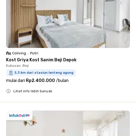
Coliving
•
Putri
Kost Griya Kost Sanim Beji Depok
Kukusan, Beji
5.3 km dari stasiun lenteng agung
mulai dari
Rp2.400.000
/
bulan
Lihat info lebih banyak
Close