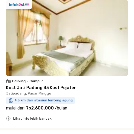
Coliving
•
Campur
Kost Jati Padang 45 Kost Pejaten
Jatipadang, Pasar Minggu
4.5 km dari stasiun lenteng agung
mulai dari
Rp2.600.000
/
bulan
Lihat info lebih banyak
Close