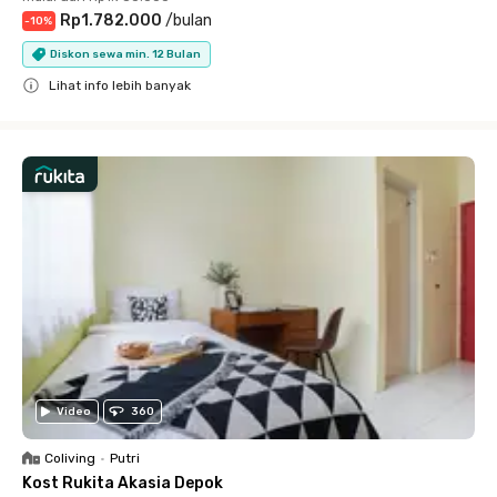
Rp1.782.000
/
bulan
-
10
%
Diskon sewa min. 12 Bulan
Lihat info lebih banyak
Close
Video
360
Coliving
•
Putri
Kost Rukita Akasia Depok