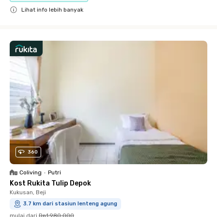
Lihat info lebih banyak
Close
360
Coliving
•
Putri
Kost Rukita Tulip Depok
Kukusan, Beji
3.7 km dari stasiun lenteng agung
mulai dari
Rp1.980.000