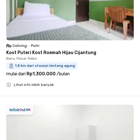
Coliving
•
Putri
Kost Puteri Kost Roemah Hijau Cijantung
Baru, Pasar Rebo
1.8 km dari stasiun lenteng agung
mulai dari
Rp1.300.000
/
bulan
Lihat info lebih banyak
Close