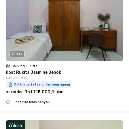
360
Coliving
•
Putra
Kost Rukita Jasmine Depok
Kukusan, Beji
3.4 km dari stasiun lenteng agung
mulai dari
Rp1.718.000
/
bulan
Lihat info lebih banyak
Close