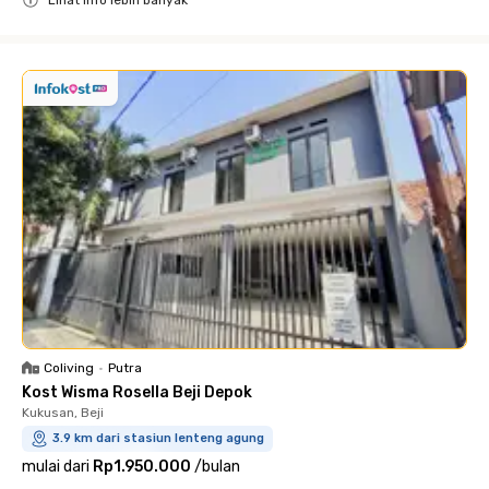
Lihat info lebih banyak
Close
Coliving
•
Putra
Kost Wisma Rosella Beji Depok
Kukusan, Beji
3.9 km dari stasiun lenteng agung
mulai dari
Rp1.950.000
/
bulan