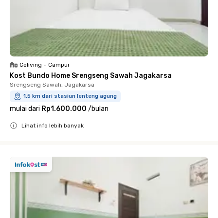
Coliving
•
Campur
Kost Bundo Home Srengseng Sawah Jagakarsa
Srengseng Sawah, Jagakarsa
1.5 km dari stasiun lenteng agung
mulai dari
Rp1.600.000
/
bulan
Lihat info lebih banyak
Close