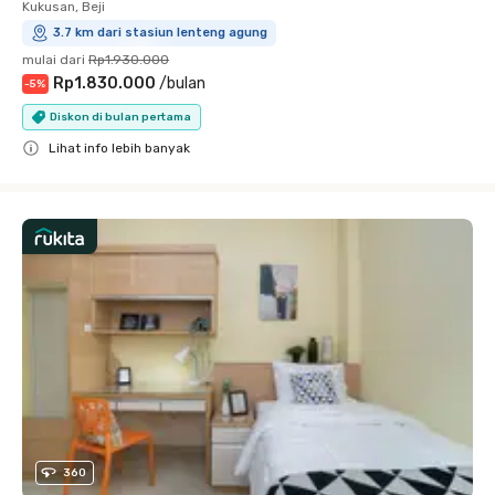
Kukusan, Beji
3.7 km dari stasiun lenteng agung
mulai dari
Rp1.930.000
Rp1.830.000
/
bulan
-
5
%
Diskon di bulan pertama
Lihat info lebih banyak
Close
360