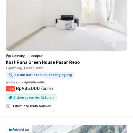
Coliving
•
Campur
Kost Rana Green House Pasar Rebo
Cijantung, Pasar Rebo
2.5 km dari stasiun lenteng agung
mulai dari
Rp1.100.000
Rp985.000
/
bulan
-
10
%
Diskon sewa min. 12 Bulan
Lihat info lebih banyak
Close