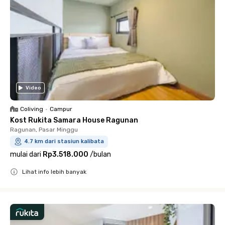
Video
Coliving
•
Campur
Kost Rukita Samara House Ragunan
Ragunan, Pasar Minggu
4.7 km dari stasiun kalibata
mulai dari
Rp3.518.000
/
bulan
Lihat info lebih banyak
Close