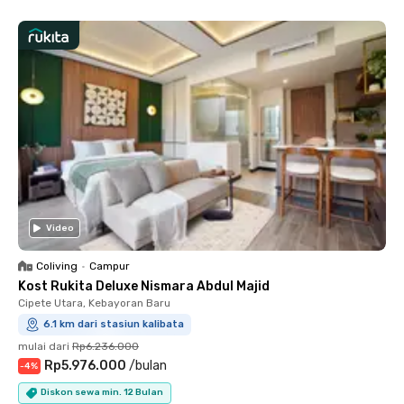
Video
Coliving
•
Campur
Kost Rukita Deluxe Nismara Abdul Majid
Cipete Utara, Kebayoran Baru
6.1 km dari stasiun kalibata
mulai dari
Rp6.236.000
Rp5.976.000
/
bulan
-
4
%
Diskon sewa min. 12 Bulan