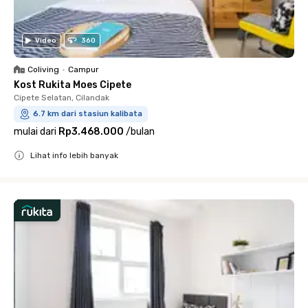
Video
360
Coliving
•
Campur
Kost Rukita Moes Cipete
Cipete Selatan, Cilandak
6.7 km dari stasiun kalibata
mulai dari
Rp3.468.000
/
bulan
Lihat info lebih banyak
Close