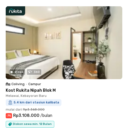
Video
360
Coliving
•
Campur
Kost Rukita Nipah Blok M
Melawai, Kebayoran Baru
5.4 km dari stasiun kalibata
mulai dari
Rp3.368.000
Rp3.108.000
/
bulan
-
7
%
Diskon sewa min. 12 Bulan