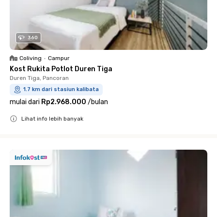
360
Coliving
•
Campur
Kost Rukita Potlot Duren Tiga
Duren Tiga, Pancoran
1.7 km dari stasiun kalibata
mulai dari
Rp2.968.000
/
bulan
Lihat info lebih banyak
Close