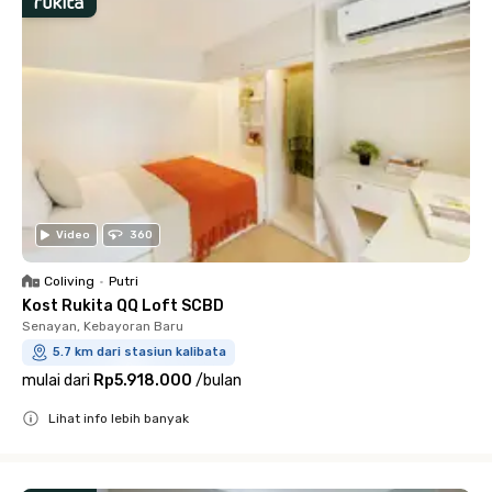
Video
360
Coliving
•
Putri
Kost Rukita QQ Loft SCBD
Senayan, Kebayoran Baru
5.7 km dari stasiun kalibata
mulai dari
Rp5.918.000
/
bulan
Lihat info lebih banyak
Close