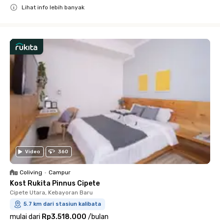
Lihat info lebih banyak
Close
Video
360
Coliving
•
Campur
Kost Rukita Pinnus Cipete
Cipete Utara, Kebayoran Baru
5.7 km dari stasiun kalibata
mulai dari
Rp3.518.000
/
bulan