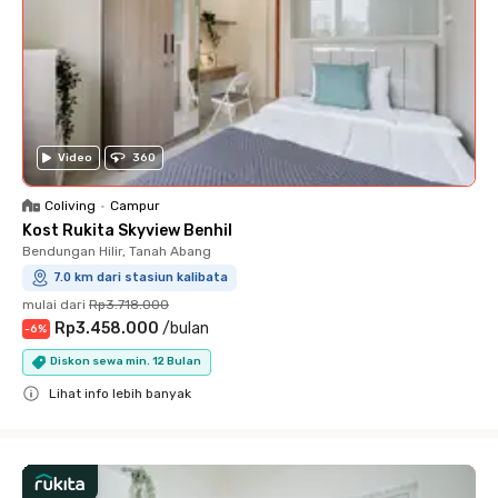
Video
360
Coliving
•
Campur
Kost Rukita Skyview Benhil
Bendungan Hilir, Tanah Abang
7.0 km dari stasiun kalibata
mulai dari
Rp3.718.000
Rp3.458.000
/
bulan
-
6
%
Diskon sewa min. 12 Bulan
Lihat info lebih banyak
Close