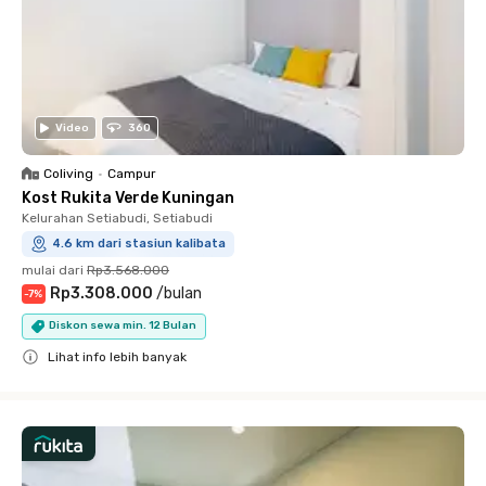
Video
360
Coliving
•
Campur
Kost Rukita Verde Kuningan
Kelurahan Setiabudi, Setiabudi
4.6 km dari stasiun kalibata
mulai dari
Rp3.568.000
Rp3.308.000
/
bulan
-
7
%
Diskon sewa min. 12 Bulan
Lihat info lebih banyak
Close