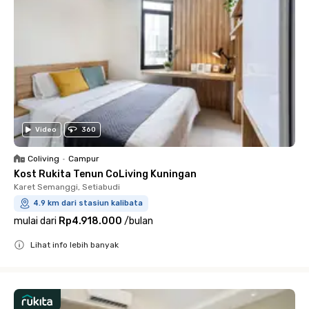
Video
360
Coliving
•
Campur
Kost Rukita Tenun CoLiving Kuningan
Karet Semanggi, Setiabudi
4.9 km dari stasiun kalibata
mulai dari
Rp4.918.000
/
bulan
Lihat info lebih banyak
Close