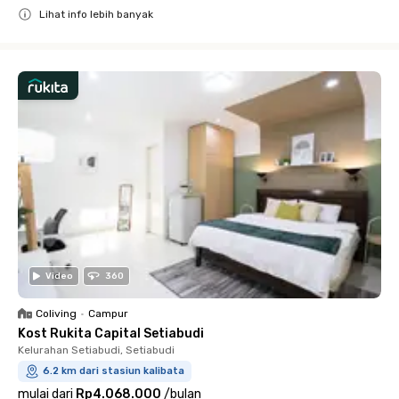
Lihat info lebih banyak
Close
Video
360
Coliving
•
Campur
Kost Rukita Capital Setiabudi
Kelurahan Setiabudi, Setiabudi
6.2 km dari stasiun kalibata
mulai dari
Rp4.068.000
/
bulan