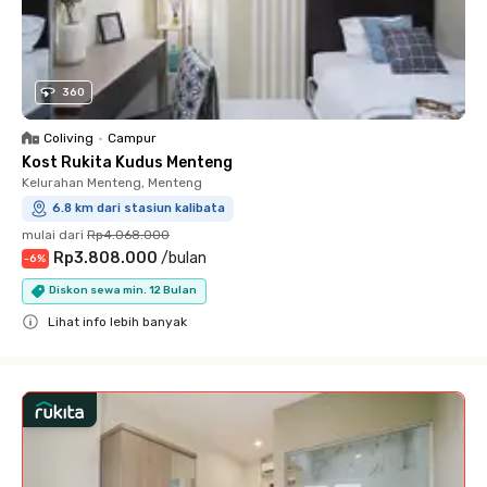
360
Coliving
•
Campur
Kost Rukita Kudus Menteng
Kelurahan Menteng, Menteng
6.8 km dari stasiun kalibata
mulai dari
Rp4.068.000
Rp3.808.000
/
bulan
-
6
%
Diskon sewa min. 12 Bulan
Lihat info lebih banyak
Close