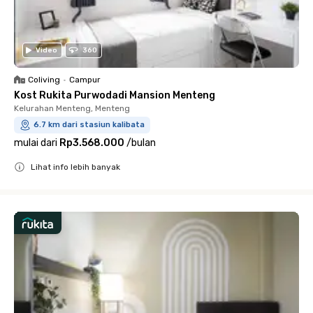
Video
360
Coliving
•
Campur
Kost Rukita Purwodadi Mansion Menteng
Kelurahan Menteng, Menteng
6.7 km dari stasiun kalibata
mulai dari
Rp3.568.000
/
bulan
Lihat info lebih banyak
Close