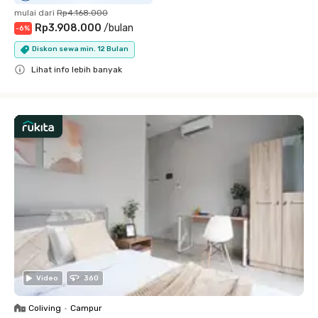
mulai dari
Rp4.168.000
Rp3.908.000
/
bulan
-
6
%
Diskon sewa min. 12 Bulan
Lihat info lebih banyak
Close
Video
360
Coliving
•
Campur