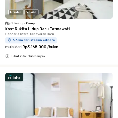
Video
360
Coliving
•
Campur
Kost Rukita Hidup Baru Fatmawati
Gandaria Utara, Kebayoran Baru
6.6 km dari stasiun kalibata
mulai dari
Rp3.168.000
/
bulan
Lihat info lebih banyak
Close