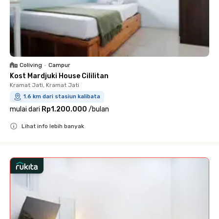
Coliving
•
Campur
Kost Mardjuki House Cililitan
Kramat Jati, Kramat Jati
1.6 km dari stasiun kalibata
mulai dari
Rp1.200.000
/
bulan
Lihat info lebih banyak
Close