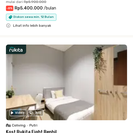
mulai dari
Rp5.900.000
Rp5.400.000
/
bulan
-
8
%
Diskon sewa min. 12 Bulan
Lihat info lebih banyak
Close
Video
360
Coliving
•
Putri
Kost Rukita Eight Benhil