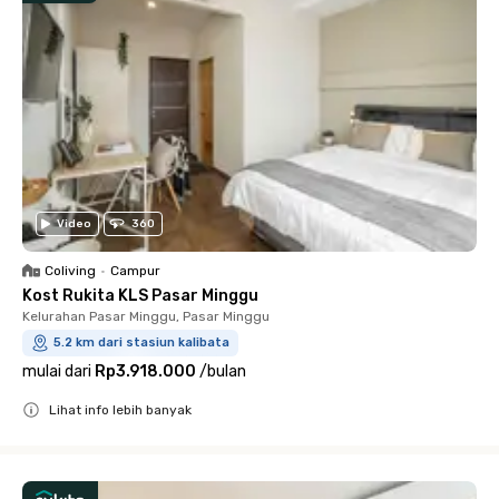
Video
360
Coliving
•
Campur
Kost Rukita KLS Pasar Minggu
Kelurahan Pasar Minggu, Pasar Minggu
5.2 km dari stasiun kalibata
mulai dari
Rp3.918.000
/
bulan
Lihat info lebih banyak
Close