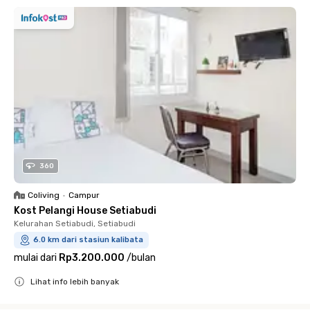
360
Coliving
•
Campur
Kost Pelangi House Setiabudi
Kelurahan Setiabudi, Setiabudi
6.0 km dari stasiun kalibata
mulai dari
Rp3.200.000
/
bulan
Lihat info lebih banyak
Close