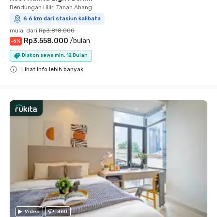
Bendungan Hilir, Tanah Abang
6.6 km dari stasiun kalibata
mulai dari
Rp3.818.000
Rp3.558.000
/
bulan
-
6
%
Diskon sewa min. 12 Bulan
Lihat info lebih banyak
Close
Video
360