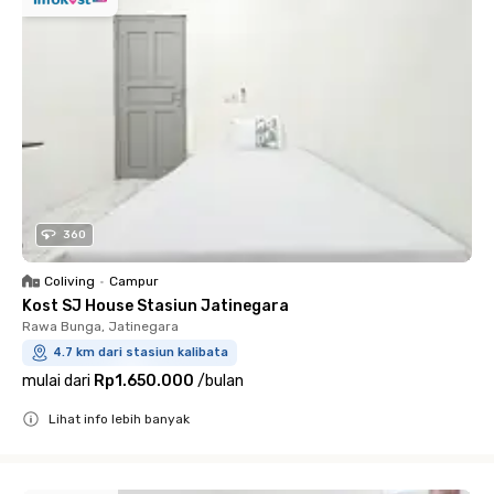
360
Coliving
•
Campur
Kost SJ House Stasiun Jatinegara
Rawa Bunga, Jatinegara
4.7 km dari stasiun kalibata
mulai dari
Rp1.650.000
/
bulan
Lihat info lebih banyak
Close