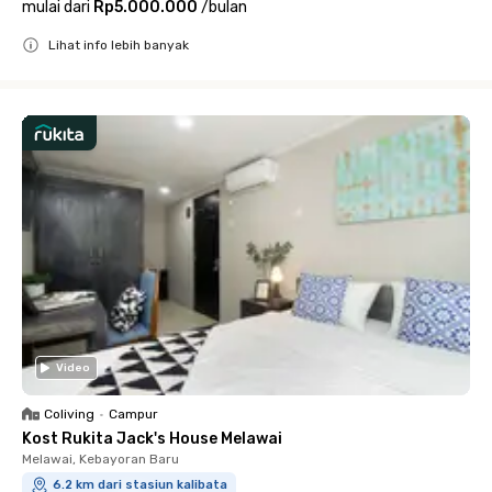
mulai dari
Rp5.000.000
/
bulan
Lihat info lebih banyak
Close
Video
Coliving
•
Campur
Kost Rukita Jack's House Melawai
Melawai, Kebayoran Baru
6.2 km dari stasiun kalibata