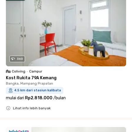
360
Coliving
•
Campur
Kost Rukita 79A Kemang
Bangka, Mampang Prapatan
4.5 km dari stasiun kalibata
mulai dari
Rp2.818.000
/
bulan
Lihat info lebih banyak
Close