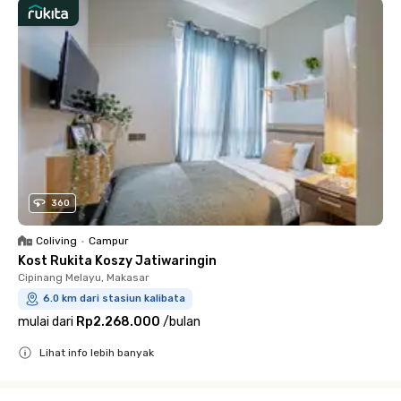
360
Coliving
•
Campur
Kost Rukita Koszy Jatiwaringin
Cipinang Melayu, Makasar
6.0 km dari stasiun kalibata
mulai dari
Rp2.268.000
/
bulan
Lihat info lebih banyak
Close