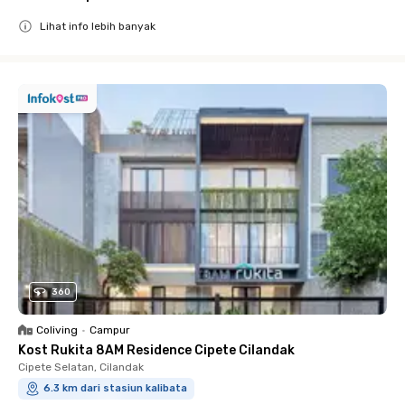
Lihat info lebih banyak
Close
360
Coliving
•
Campur
Kost Rukita 8AM Residence Cipete Cilandak
Cipete Selatan, Cilandak
6.3 km dari stasiun kalibata