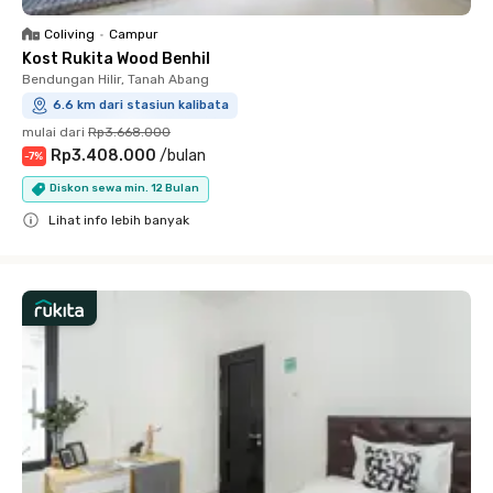
Coliving
•
Campur
Kost Rukita Wood Benhil
Bendungan Hilir, Tanah Abang
6.6 km dari stasiun kalibata
mulai dari
Rp3.668.000
Rp3.408.000
/
bulan
-
7
%
Diskon sewa min. 12 Bulan
Lihat info lebih banyak
Close