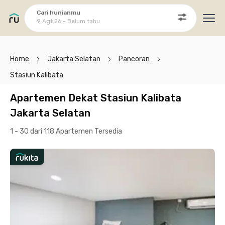
Cari hunianmu
9 Agt 26 - Belum tahu
Ope
Home
Jakarta Selatan
Pancoran
Stasiun Kalibata
Apartemen Dekat Stasiun Kalibata
Jakarta Selatan
1 - 30 dari 118 Apartemen
Tersedia