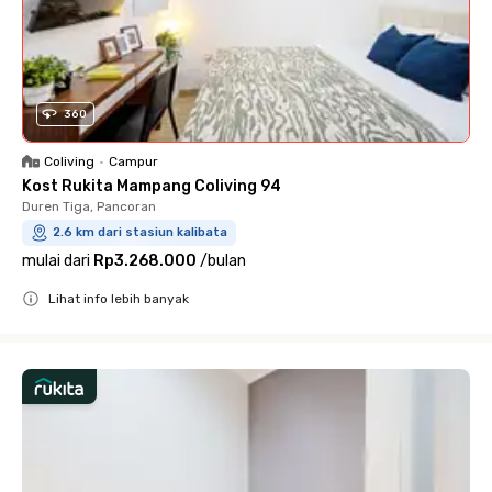
360
Coliving
•
Campur
Kost Rukita Mampang Coliving 94
Duren Tiga, Pancoran
2.6 km dari stasiun kalibata
mulai dari
Rp3.268.000
/
bulan
Lihat info lebih banyak
Close