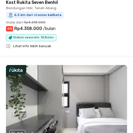
Kost Rukita Seven Benhil
Bendungan Hilir, Tanah Abang
6.5 km dari stasiun kalibata
mulai dari
Rp4.618.000
Rp4.358.000
/
bulan
-
5
%
Diskon sewa min. 12 Bulan
Lihat info lebih banyak
Close