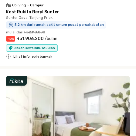
Coliving
•
Campur
Kost Rukita Beryl Sunter
Sunter Jaya, Tanjung Priok
5.2 km dari rumah sakit umum pusat persahabatan
mulai dari
Rp2.118.000
Rp1.906.200
/
bulan
-
10
%
Diskon sewa min. 12 Bulan
Lihat info lebih banyak
Close