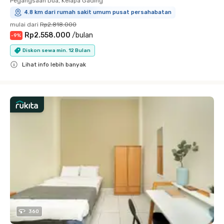
Pegangsaan Dua, Kelapa Gading
4.8 km dari rumah sakit umum pusat persahabatan
mulai dari
Rp2.818.000
Rp2.558.000
/
bulan
-
9
%
Diskon sewa min. 12 Bulan
Lihat info lebih banyak
Close
360