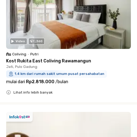
Video
360
Coliving
•
Putri
Kost Rukita East Coliving Rawamangun
Jati, Pulo Gadung
1.4 km dari rumah sakit umum pusat persahabatan
mulai dari
Rp2.818.000
/
bulan
Lihat info lebih banyak
Close