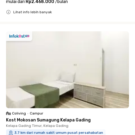
mulai dari
Rp2.468.000
/
bulan
Lihat info lebih banyak
Close
Coliving
•
Campur
Kost Mokosan Sumagung Kelapa Gading
Kelapa Gading Timur, Kelapa Gading
3.7 km dari rumah sakit umum pusat persahabatan