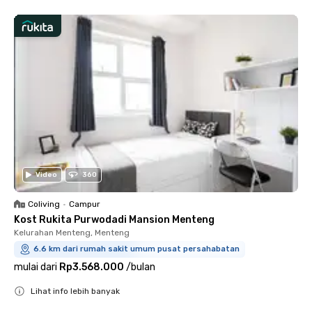
Video
360
Coliving
•
Campur
Kost Rukita Purwodadi Mansion Menteng
Kelurahan Menteng, Menteng
6.6 km dari rumah sakit umum pusat persahabatan
mulai dari
Rp3.568.000
/
bulan
Lihat info lebih banyak
Close