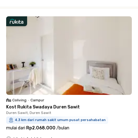
Close
Coliving
•
Campur
Kost Rukita Swadaya Duren Sawit
Duren Sawit, Duren Sawit
4.3 km dari rumah sakit umum pusat persahabatan
mulai dari
Rp2.068.000
/
bulan