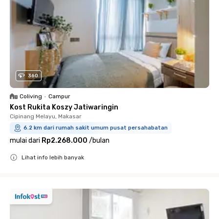
360
Coliving
•
Campur
Kost Rukita Koszy Jatiwaringin
Cipinang Melayu, Makasar
6.2 km dari rumah sakit umum pusat persahabatan
mulai dari
Rp2.268.000
/
bulan
Lihat info lebih banyak
Close