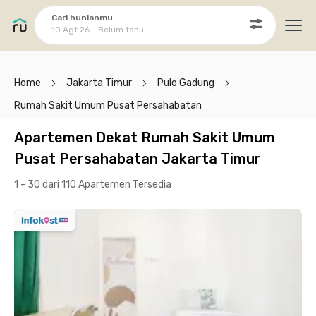
Cari hunianmu
10 Agt 26 - Belum tahu
Ope
Home
Jakarta Timur
Pulo Gadung
Rumah Sakit Umum Pusat Persahabatan
Apartemen Dekat Rumah Sakit Umum
Pusat Persahabatan Jakarta Timur
1 - 30 dari 110 Apartemen
Tersedia