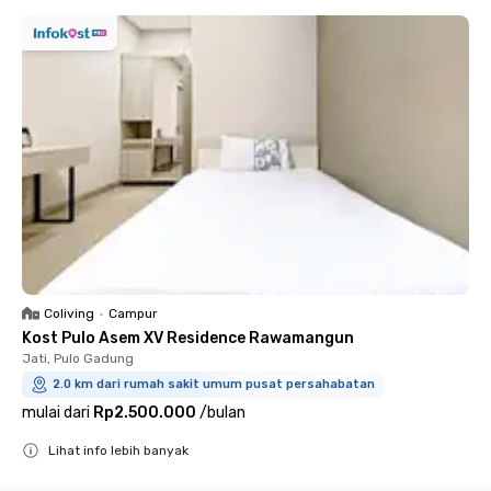
Coliving
•
Campur
Kost Pulo Asem XV Residence Rawamangun
Jati, Pulo Gadung
2.0 km dari rumah sakit umum pusat persahabatan
mulai dari
Rp2.500.000
/
bulan
Lihat info lebih banyak
Close