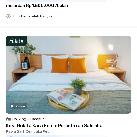
mulai dari
Rp1.500.000
/
bulan
Lihat info lebih banyak
Close
Video
Coliving
•
Campur
Kost Rukita Kara House Percetakan Salemba
Rawa Sari, Cempaka Putih