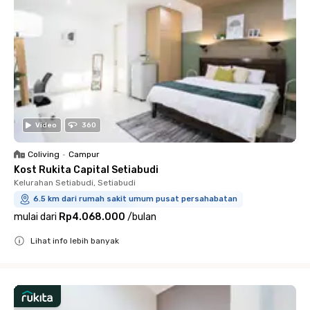
Video
360
Coliving
•
Campur
Kost Rukita Capital Setiabudi
Kelurahan Setiabudi, Setiabudi
6.5 km dari rumah sakit umum pusat persahabatan
mulai dari
Rp4.068.000
/
bulan
Lihat info lebih banyak
Close