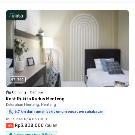
360
Coliving
•
Campur
Kost Rukita Kudus Menteng
Kelurahan Menteng, Menteng
6.7 km dari rumah sakit umum pusat persahabatan
mulai dari
Rp4.068.000
Rp3.808.000
/
bulan
-
6
%
Diskon sewa min. 12 Bulan