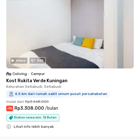
Video
360
Coliving
•
Campur
Kost Rukita Verde Kuningan
Kelurahan Setiabudi, Setiabudi
6.5 km dari rumah sakit umum pusat persahabatan
mulai dari
Rp3.568.000
Rp3.308.000
/
bulan
-
7
%
Diskon sewa min. 12 Bulan
Lihat info lebih banyak
Close