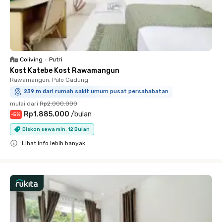
Coliving
•
Putri
Kost Katebe Kost Rawamangun
Rawamangun, Pulo Gadung
239 m dari rumah sakit umum pusat persahabatan
mulai dari
Rp2.000.000
Rp1.885.000
/
bulan
-
5
%
Diskon sewa min. 12 Bulan
Lihat info lebih banyak
Close