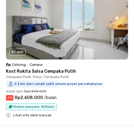
360
Coliving
•
Campur
Kost Rukita Salsa Cempaka Putih
Cempaka Putih Timur, Cempaka Putih
2.3 km dari rumah sakit umum pusat persahabatan
mulai dari
Rp2.868.000
Rp2.608.000
/
bulan
-
9
%
Diskon sewa min. 12 Bulan
Lihat info lebih banyak
Close