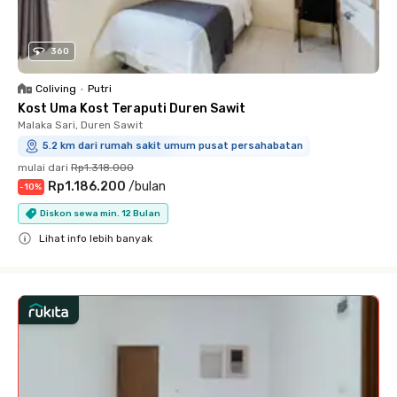
360
Coliving
•
Putri
Kost Uma Kost Teraputi Duren Sawit
Malaka Sari, Duren Sawit
5.2 km dari rumah sakit umum pusat persahabatan
mulai dari
Rp1.318.000
Rp1.186.200
/
bulan
-
10
%
Diskon sewa min. 12 Bulan
Lihat info lebih banyak
Close