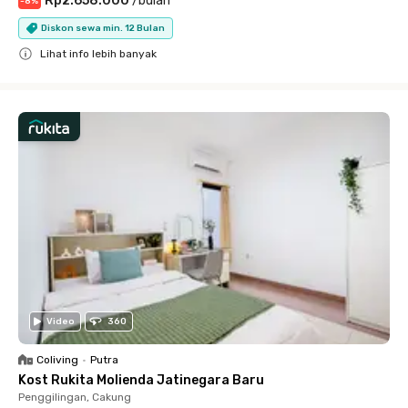
Rp2.658.000
/
bulan
-
8
%
Diskon sewa min. 12 Bulan
Lihat info lebih banyak
Close
Video
360
Coliving
•
Putra
Kost Rukita Molienda Jatinegara Baru
Penggilingan, Cakung