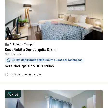
Video
Coliving
•
Campur
Kost Rukita Gondangdia Cikini
Cikini, Menteng
5.9 km dari rumah sakit umum pusat persahabatan
mulai dari
Rp5.036.000
/
bulan
Lihat info lebih banyak
Close