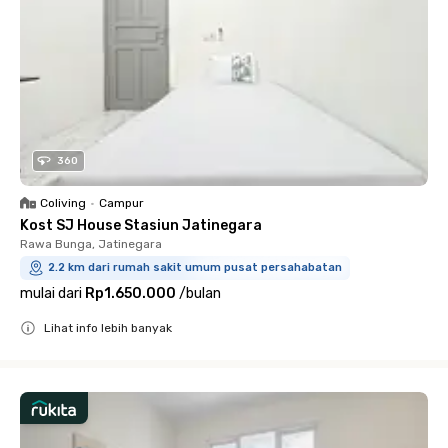
360
Coliving
•
Campur
Kost SJ House Stasiun Jatinegara
Rawa Bunga, Jatinegara
2.2 km dari rumah sakit umum pusat persahabatan
mulai dari
Rp1.650.000
/
bulan
Lihat info lebih banyak
Close