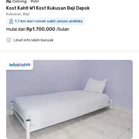
Coliving
•
Putri
Kost Kahfi W1 Kost Kukusan Beji Depok
Kukusan, Beji
1.7 km dari rumah sakit umum andhika
mulai dari
Rp1.700.000
/
bulan
Lihat info lebih banyak
Close