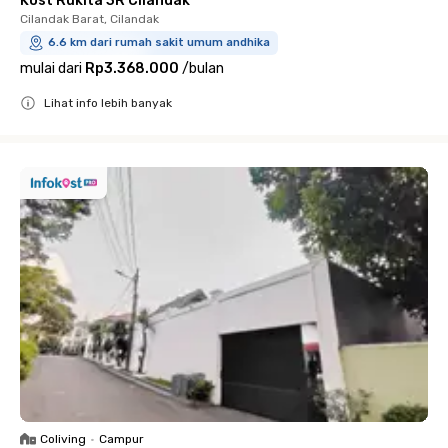
Kost Rukita 3R Cilandak
Cilandak Barat, Cilandak
6.6 km dari rumah sakit umum andhika
mulai dari
Rp3.368.000
/
bulan
Lihat info lebih banyak
Close
Coliving
•
Campur