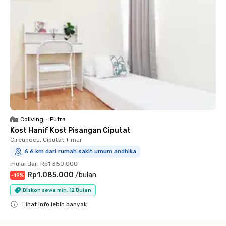
Coliving
•
Putra
Kost Hanif Kost Pisangan Ciputat
Cireundeu, Ciputat Timur
6.6 km dari rumah sakit umum andhika
mulai dari
Rp1.350.000
Rp1.085.000
/
bulan
-
19
%
Diskon sewa min. 12 Bulan
Lihat info lebih banyak
Close