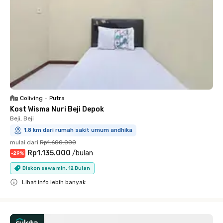
Coliving
•
Putra
Kost Wisma Nuri Beji Depok
Beji, Beji
1.8 km dari rumah sakit umum andhika
mulai dari
Rp1.600.000
Rp1.135.000
/
bulan
-
29
%
Diskon sewa min. 12 Bulan
Lihat info lebih banyak
Close