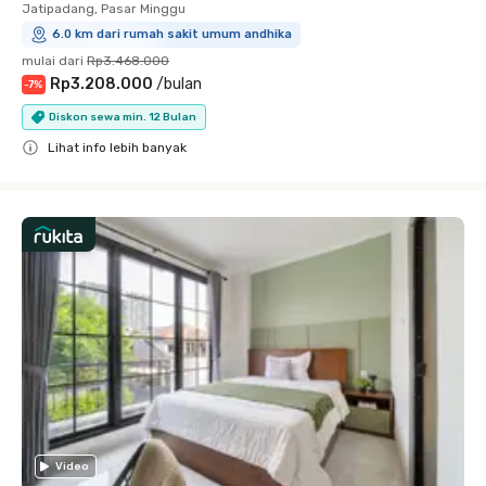
Jatipadang, Pasar Minggu
6.0 km dari rumah sakit umum andhika
mulai dari
Rp3.468.000
Rp3.208.000
/
bulan
-
7
%
Diskon sewa min. 12 Bulan
Lihat info lebih banyak
Close
Video