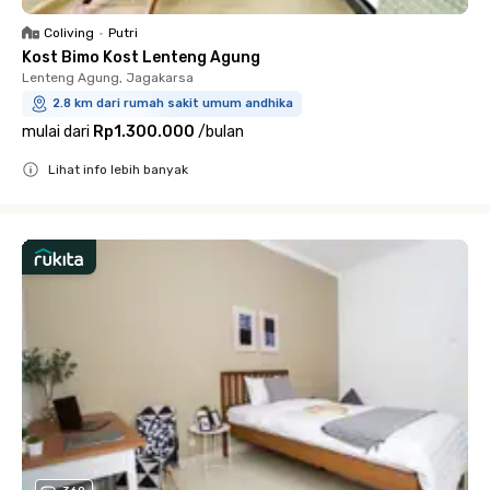
Coliving
•
Putri
Kost Bimo Kost Lenteng Agung
Lenteng Agung, Jagakarsa
2.8 km dari rumah sakit umum andhika
mulai dari
Rp1.300.000
/
bulan
Lihat info lebih banyak
Close