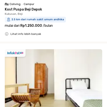
Coliving
•
Campur
Kost Puspa Beji Depok
Kukusan, Beji
2.5 km dari rumah sakit umum andhika
mulai dari
Rp1.250.000
/
bulan
Lihat info lebih banyak
Close