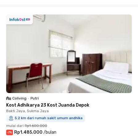
Close
Coliving
•
Putri
Kost Adhikarya 23 Kost Juanda Depok
Bakti Jaya, Sukma Jaya
5.2 km dari rumah sakit umum andhika
mulai dari
Rp1.600.000
Rp1.485.000
/
bulan
-
7
%