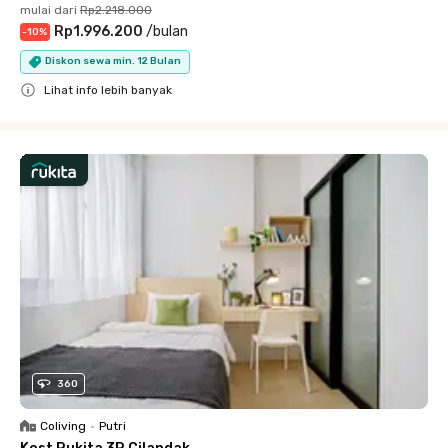
mulai dari
Rp2.218.000
Rp1.996.200
/
bulan
-
10
%
Diskon sewa min. 12 Bulan
Lihat info lebih banyak
Close
360
Coliving
•
Putri