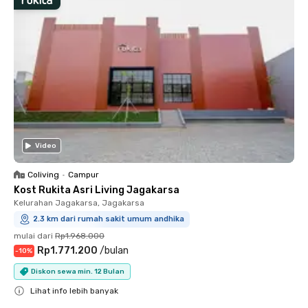
Video
Coliving
•
Campur
Kost Rukita Asri Living Jagakarsa
Kelurahan Jagakarsa, Jagakarsa
2.3 km dari rumah sakit umum andhika
mulai dari
Rp1.968.000
Rp1.771.200
/
bulan
-
10
%
Diskon sewa min. 12 Bulan
Lihat info lebih banyak
Close