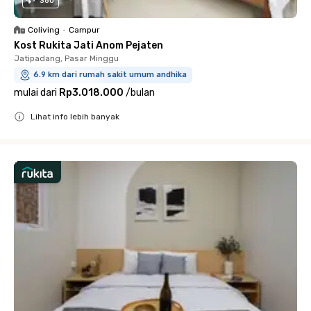
360
Coliving
•
Campur
Kost Rukita Jati Anom Pejaten
Jatipadang, Pasar Minggu
6.9 km dari rumah sakit umum andhika
mulai dari
Rp3.018.000
/
bulan
Lihat info lebih banyak
Close