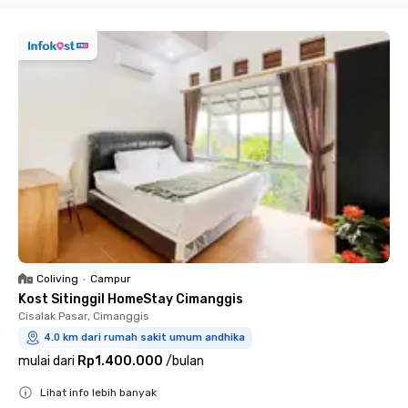
Coliving
•
Campur
Kost Sitinggil HomeStay Cimanggis
Cisalak Pasar, Cimanggis
4.0 km dari rumah sakit umum andhika
mulai dari
Rp1.400.000
/
bulan
Lihat info lebih banyak