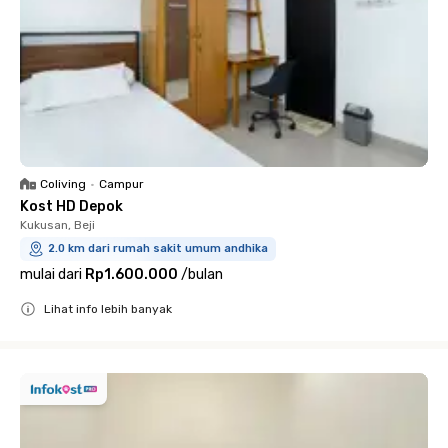
Coliving
•
Campur
Kost HD Depok
Kukusan, Beji
2.0 km dari rumah sakit umum andhika
mulai dari
Rp1.600.000
/
bulan
Lihat info lebih banyak
Close