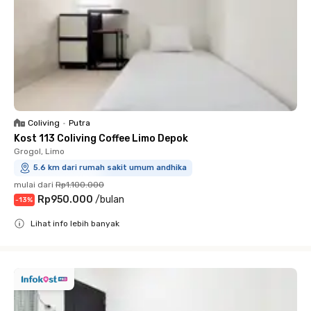
Coliving
•
Putra
Kost 113 Coliving Coffee Limo Depok
Grogol, Limo
5.6 km dari rumah sakit umum andhika
mulai dari
Rp1.100.000
Rp950.000
/
bulan
-
13
%
Lihat info lebih banyak
Close