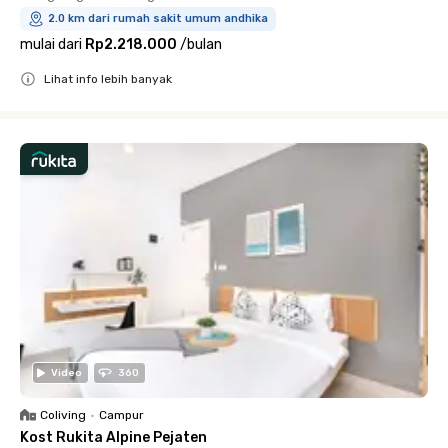
2.0 km dari rumah sakit umum andhika
mulai dari
Rp2.218.000
/
bulan
Lihat info lebih banyak
Close
Video
360
Coliving
•
Campur
Kost Rukita Alpine Pejaten