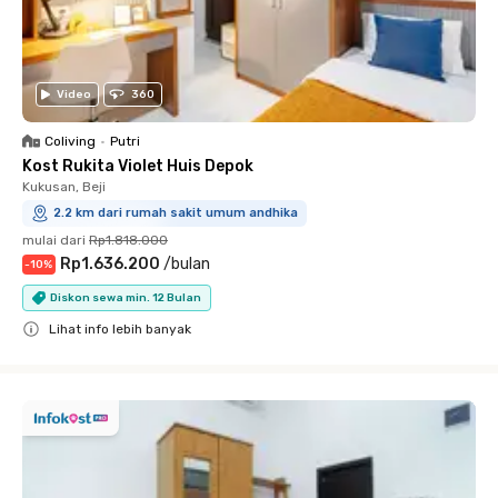
Video
360
Coliving
•
Putri
Kost Rukita Violet Huis Depok
Kukusan, Beji
2.2 km dari rumah sakit umum andhika
mulai dari
Rp1.818.000
Rp1.636.200
/
bulan
-
10
%
Diskon sewa min. 12 Bulan
Lihat info lebih banyak
Close