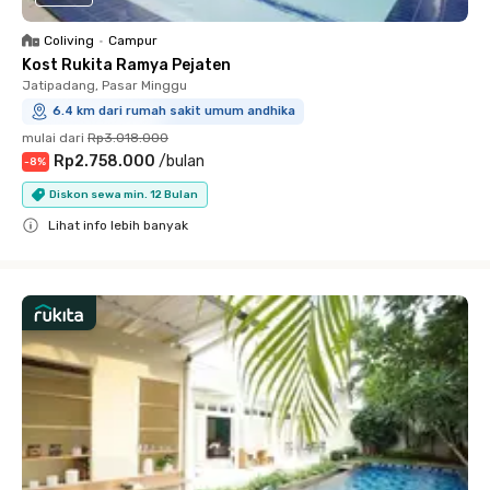
Coliving
•
Campur
Kost Rukita Ramya Pejaten
Jatipadang, Pasar Minggu
6.4 km dari rumah sakit umum andhika
mulai dari
Rp3.018.000
Rp2.758.000
/
bulan
-
8
%
Diskon sewa min. 12 Bulan
Lihat info lebih banyak
Close