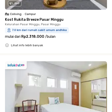
360
Coliving
•
Campur
Kost Rukita Breeze Pasar Minggu
Kelurahan Pasar Minggu, Pasar Minggu
7.0 km dari rumah sakit umum andhika
mulai dari
Rp2.318.000
/
bulan
Lihat info lebih banyak
Close