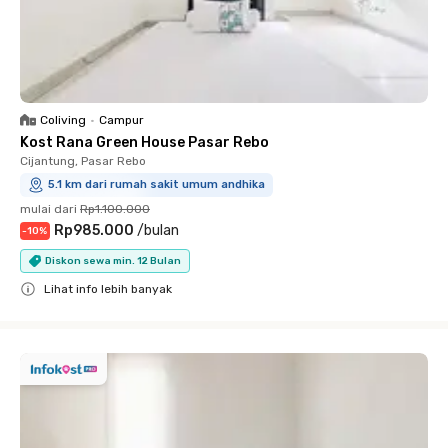
Coliving
•
Campur
Kost Rana Green House Pasar Rebo
Cijantung, Pasar Rebo
5.1 km dari rumah sakit umum andhika
mulai dari
Rp1.100.000
Rp985.000
/
bulan
-
10
%
Diskon sewa min. 12 Bulan
Lihat info lebih banyak
Close