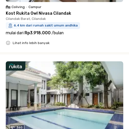
Coliving
•
Campur
Kost Rukita Owl Nivasa Cilandak
Cilandak Barat, Cilandak
6.4 km dari rumah sakit umum andhika
mulai dari
Rp3.918.000
/
bulan
Lihat info lebih banyak
Close
360