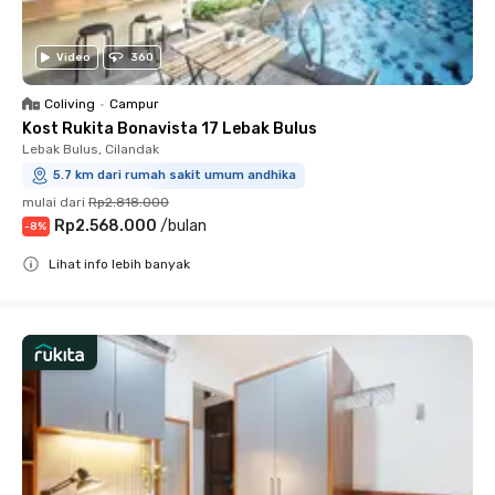
Video
360
Coliving
•
Campur
Kost Rukita Bonavista 17 Lebak Bulus
Lebak Bulus, Cilandak
5.7 km dari rumah sakit umum andhika
mulai dari
Rp2.818.000
Rp2.568.000
/
bulan
-
8
%
Lihat info lebih banyak
Close