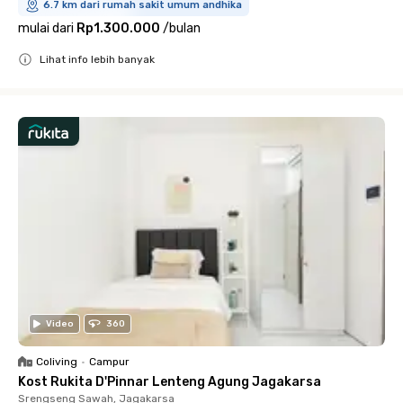
6.7 km dari rumah sakit umum andhika
mulai dari
Rp1.300.000
/
bulan
Lihat info lebih banyak
Close
Video
360
Coliving
•
Campur
Kost Rukita D'Pinnar Lenteng Agung Jagakarsa
Srengseng Sawah, Jagakarsa