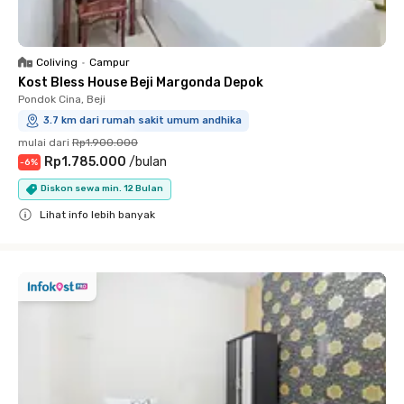
Coliving
•
Campur
Kost Bless House Beji Margonda Depok
Pondok Cina, Beji
3.7 km dari rumah sakit umum andhika
mulai dari
Rp1.900.000
Rp1.785.000
/
bulan
-
6
%
Diskon sewa min. 12 Bulan
Lihat info lebih banyak
Close