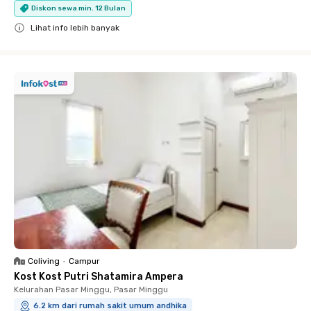
Diskon sewa min. 12 Bulan
Lihat info lebih banyak
Close
Coliving
•
Campur
Kost Kost Putri Shatamira Ampera
Kelurahan Pasar Minggu, Pasar Minggu
6.2 km dari rumah sakit umum andhika