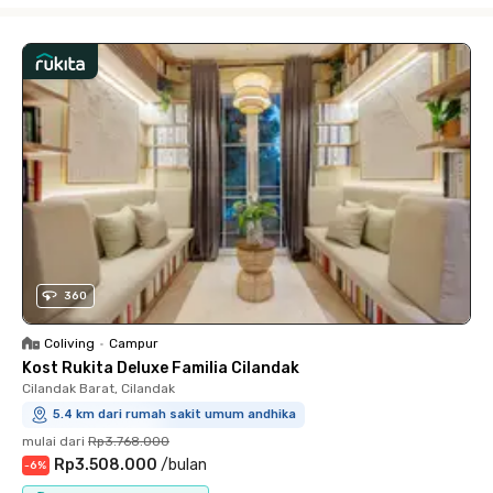
360
Coliving
•
Campur
Kost Rukita Deluxe Familia Cilandak
Cilandak Barat, Cilandak
5.4 km dari rumah sakit umum andhika
mulai dari
Rp3.768.000
Rp3.508.000
/
bulan
-
6
%