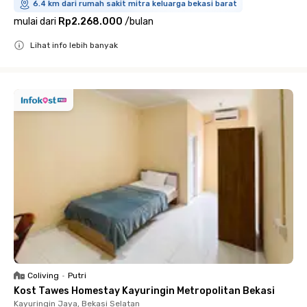
6.4 km dari rumah sakit mitra keluarga bekasi barat
mulai dari
Rp2.268.000
/
bulan
Lihat info lebih banyak
Close
Coliving
•
Putri
Kost Tawes Homestay Kayuringin Metropolitan Bekasi
Kayuringin Jaya, Bekasi Selatan