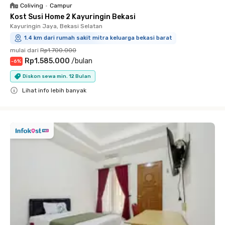
Coliving
•
Campur
Kost Susi Home 2 Kayuringin Bekasi
Kayuringin Jaya, Bekasi Selatan
1.4 km dari rumah sakit mitra keluarga bekasi barat
mulai dari
Rp1.700.000
Rp1.585.000
/
bulan
-
6
%
Diskon sewa min. 12 Bulan
Lihat info lebih banyak
Close