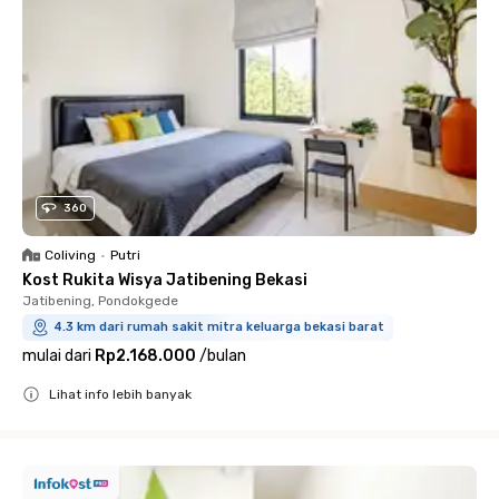
360
Coliving
•
Putri
Kost Rukita Wisya Jatibening Bekasi
Jatibening, Pondokgede
4.3 km dari rumah sakit mitra keluarga bekasi barat
mulai dari
Rp2.168.000
/
bulan
Lihat info lebih banyak
Close