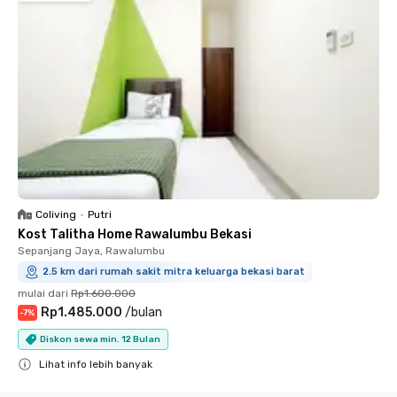
Coliving
•
Putri
Kost Talitha Home Rawalumbu Bekasi
Sepanjang Jaya, Rawalumbu
2.5 km dari rumah sakit mitra keluarga bekasi barat
mulai dari
Rp1.600.000
Rp1.485.000
/
bulan
-
7
%
Diskon sewa min. 12 Bulan
Lihat info lebih banyak
Close