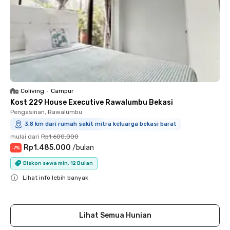
Coliving
•
Campur
Kost 229 House Executive Rawalumbu Bekasi
Pengasinan, Rawalumbu
3.8 km dari rumah sakit mitra keluarga bekasi barat
mulai dari
Rp1.600.000
Rp1.485.000
/
bulan
-
7
%
Diskon sewa min. 12 Bulan
Lihat info lebih banyak
Close
Lihat Semua Hunian