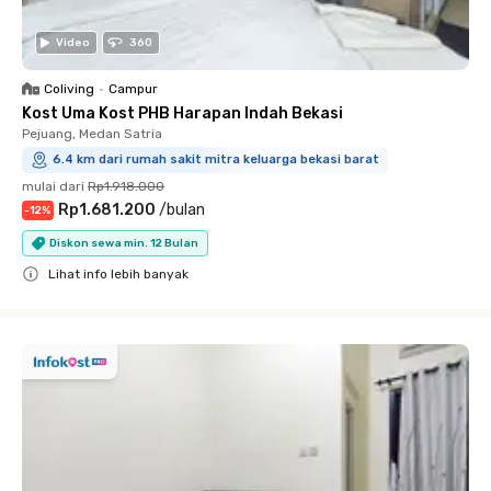
Video
360
Coliving
•
Campur
Kost Uma Kost PHB Harapan Indah Bekasi
Pejuang, Medan Satria
6.4 km dari rumah sakit mitra keluarga bekasi barat
mulai dari
Rp1.918.000
Rp1.681.200
/
bulan
-
12
%
Diskon sewa min. 12 Bulan
Lihat info lebih banyak
Close