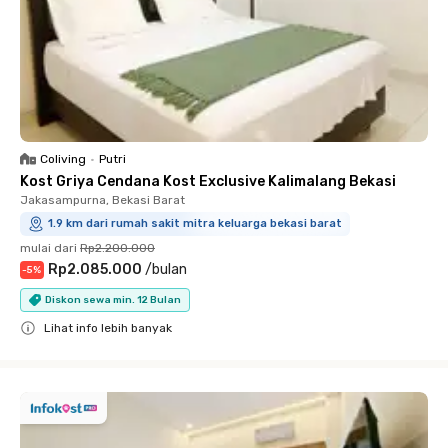
Coliving
•
Putri
Kost Griya Cendana Kost Exclusive Kalimalang Bekasi
Jakasampurna, Bekasi Barat
1.9 km dari rumah sakit mitra keluarga bekasi barat
mulai dari
Rp2.200.000
Rp2.085.000
/
bulan
-
5
%
Diskon sewa min. 12 Bulan
Lihat info lebih banyak
Close