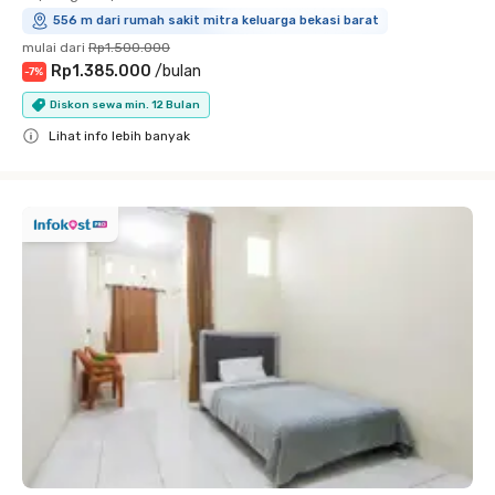
556 m dari rumah sakit mitra keluarga bekasi barat
mulai dari
Rp1.500.000
Rp1.385.000
/
bulan
-
7
%
Diskon sewa min. 12 Bulan
Lihat info lebih banyak
Close