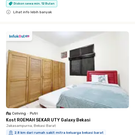
Diskon sewa min. 12 Bulan
Lihat info lebih banyak
Close
Coliving
•
Putri
Kost ROEMAH SEKAR UTY Galaxy Bekasi
Jakasampurna, Bekasi Barat
2.8 km dari rumah sakit mitra keluarga bekasi barat