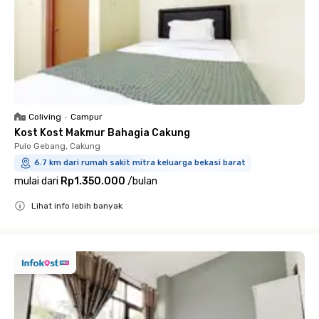
Coliving
•
Campur
Kost Kost Makmur Bahagia Cakung
Pulo Gebang, Cakung
6.7 km dari rumah sakit mitra keluarga bekasi barat
mulai dari
Rp1.350.000
/
bulan
Lihat info lebih banyak
Close