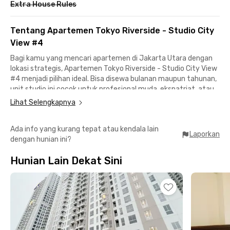
Extra House Rules
Tentang Apartemen Tokyo Riverside - Studio City
View #4
Bagi kamu yang mencari apartemen di Jakarta Utara dengan
lokasi strategis, Apartemen Tokyo Riverside - Studio City View
#4 menjadi pilihan ideal. Bisa disewa bulanan maupun tahunan,
unit studio ini cocok untuk profesional muda, ekspatriat, atau
siapa pun yang butuh hunian praktis dan modern.
Lihat Selengkapnya
Berlokasi di kawasan Pantai Indah Kapuk (PIK) yang eksklusif,
Ada info yang kurang tepat atau kendala lain
apartemen Pluit ini menawarkan keseimbangan antara gaya
Laporkan
dengan hunian ini?
hidup urban dan ketenangan.
Hunian Lain Dekat Sini
Hanya butuh 13 menit ke Aloha Pasir Putih untuk bersantai di
tepi pantai, 20 menit ke Taman Wisata Alam Angke untuk
pelarian hijau di tengah kota, dan 35 menit ke Bandara
Internasional Soekarno-Hatta, cocok untuk kamu yang sering
business trip atau traveling.
Unit studio ini sudah fully furnished, lengkap dengan AC, TV, dan