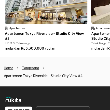
jendela besar yang memberikan pemandangan kota dari
ketinggian. Fasilitas gedung pun lengkap mulai dari kolam
renang, area parkir, lobi, hingga CCTV untuk keamanan ekstra.
Tinggal di Apartemen Tokyo Riverside Tower Beppu bukan
cuma soal lokasi, tapi juga soal gaya hidup. Rasakan
Apartemen
Aparteme
kenyamanan tinggal di kawasan modern yang dekat dengan
Apartemen Tokyo Riverside - Studio City View
Apartemen
alam, hiburan, dan akses ke seluruh penjuru kota. Booking
#3
Studio Cit
unitnya di aplikasi Rukita sebelum kehabisan!
L E M O, Teluknaga
Teluk Naga, 
mulai dari
Rp3.300.000
/
bulan
mulai dari
R
Home
Tangerang
Apartemen Tokyo Riverside - Studio City View #4
Footer