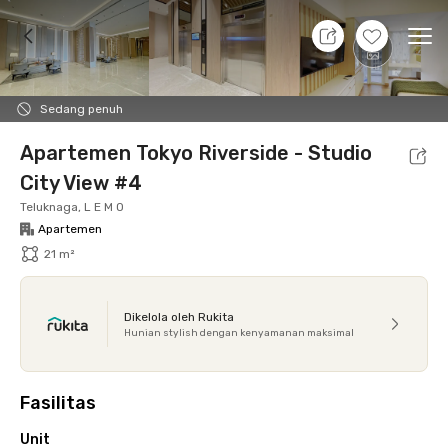
7 Agt 26 - Belum tahu
+
15
Ope
Foto
Fasilitas bersama
Lokasi
Aturan Tambahan
Sedang penuh
Apartemen Tokyo Riverside - Studio
City View #4
Teluknaga, L E M O
Apartemen
21 m²
Dikelola oleh Rukita
Hunian stylish dengan kenyamanan maksimal
Fasilitas
Unit