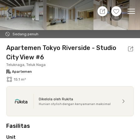
7 Agt 26 - Belum tahu
+
11
Ope
Foto
Fasilitas bersama
Lokasi
Aturan Tambahan
Sedang penuh
Apartemen Tokyo Riverside - Studio
City View #6
Teluknaga, Teluk Naga
Apartemen
15.1 m²
Dikelola oleh Rukita
Hunian stylish dengan kenyamanan maksimal
Fasilitas
Unit