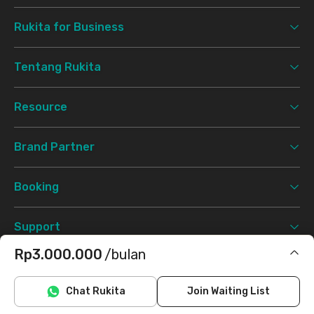
Rukita for Business
Tentang Rukita
Resource
Brand Partner
Booking
Support
Rp3.000.000
/bulan
Syarat & Ketentuan
Kebijakan Privasi
©
2026 Rukita. All rights reserved.
Termasuk IPL
Chat Rukita
Join Waiting List
Facebook
Instagram
Twitter
TikTok
Tidak termasuk internet/wifi, listrik, air