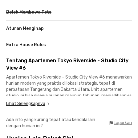
Boleh Membawa Pets
Aturan Menginap
Extra House Rules
Tentang Apartemen Tokyo Riverside - Studio City
View #6
Apartemen Tokyo Riverside – Studio City View #6 menawarkan
hunian modern yang praktis di lokasi strategis, tepat di
perbatasan Tangerang dan Jakarta Utara. Unit apartemen
studio ini bisa disewa bulanan maupun tahunan, menjadikannya
pilihan tepat bagi profesional muda, ekspatriat, maupun siapa
Lihat Selengkapnya
saja yang mencari tempat tinggal nyaman di tengah kota.
Ada info yang kurang tepat atau kendala lain
Lokasinya sangat strategis, hanya 13 menit ke Aloha Pasir
Laporkan
dengan hunian ini?
Putih, 20 menit ke Taman Wisata Alam Angke, dan sekitar 35
menit ke Bandara Internasional Soekarno-Hatta. Tak hanya itu,