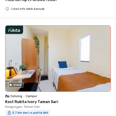
Lihat info lebih banyak
Close
Video
Coliving
•
Campur
Kost Rukita Ivory Taman Sari
Keagungan, Taman Sari
5.7 km dari rs patria ikkt