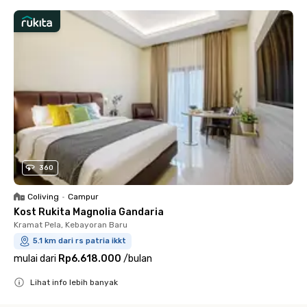
360
Coliving
•
Campur
Kost Rukita Magnolia Gandaria
Kramat Pela, Kebayoran Baru
5.1 km dari rs patria ikkt
mulai dari
Rp6.618.000
/
bulan
Lihat info lebih banyak
Close