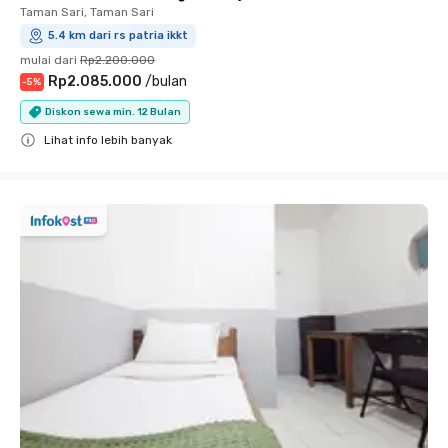
Taman Sari, Taman Sari
5.4 km dari rs patria ikkt
mulai dari
Rp2.200.000
Rp2.085.000
/
bulan
-
5
%
Diskon sewa min. 12 Bulan
Lihat info lebih banyak
Close