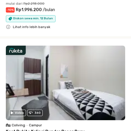
mulai dari
Rp2.218.000
Rp1.996.200
/
bulan
-
10
%
Diskon sewa min. 12 Bulan
Lihat info lebih banyak
Close
Video
360
Coliving
•
Campur