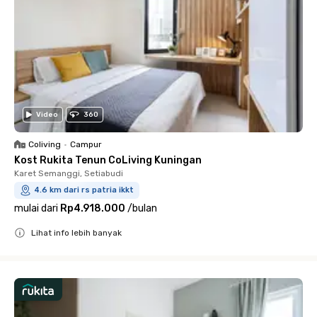
Video
360
Coliving
•
Campur
Kost Rukita Tenun CoLiving Kuningan
Karet Semanggi, Setiabudi
4.6 km dari rs patria ikkt
mulai dari
Rp4.918.000
/
bulan
Lihat info lebih banyak
Close