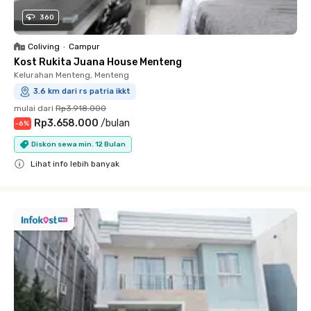
360
Coliving
•
Campur
Kost Rukita Juana House Menteng
Kelurahan Menteng, Menteng
3.6 km dari rs patria ikkt
mulai dari
Rp3.918.000
Rp3.658.000
/
bulan
-
6
%
Diskon sewa min. 12 Bulan
Lihat info lebih banyak
Close