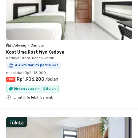
Coliving
•
Campur
Kost Uma Kost Wyn Kedoya
Kedoya Utara, Kebon Jeruk
4.4 km dari rs patria ikkt
mulai dari
Rp2.118.000
Rp1.906.200
/
bulan
-
10
%
Diskon sewa min. 12 Bulan
Lihat info lebih banyak
Close