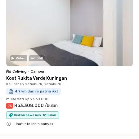
Video
360
Coliving
•
Campur
Kost Rukita Verde Kuningan
Kelurahan Setiabudi, Setiabudi
4.9 km dari rs patria ikkt
mulai dari
Rp3.568.000
Rp3.308.000
/
bulan
-
7
%
Diskon sewa min. 12 Bulan
Lihat info lebih banyak
Close