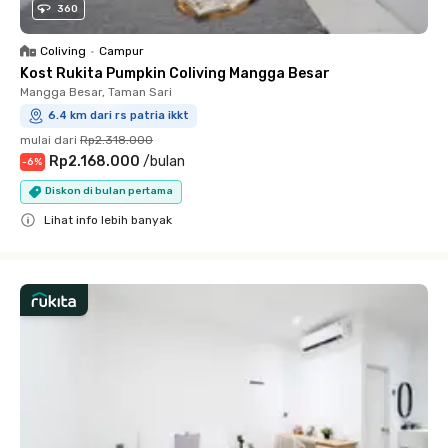
360
Coliving
•
Campur
Kost Rukita Pumpkin Coliving Mangga Besar
Mangga Besar, Taman Sari
6.4 km dari rs patria ikkt
mulai dari
Rp2.318.000
Rp2.168.000
/
bulan
-
6
%
Diskon di bulan pertama
Lihat info lebih banyak
Close