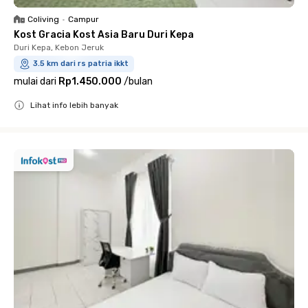
Coliving
•
Campur
Kost Gracia Kost Asia Baru Duri Kepa
Duri Kepa, Kebon Jeruk
3.5 km dari rs patria ikkt
mulai dari
Rp1.450.000
/
bulan
Lihat info lebih banyak
Close