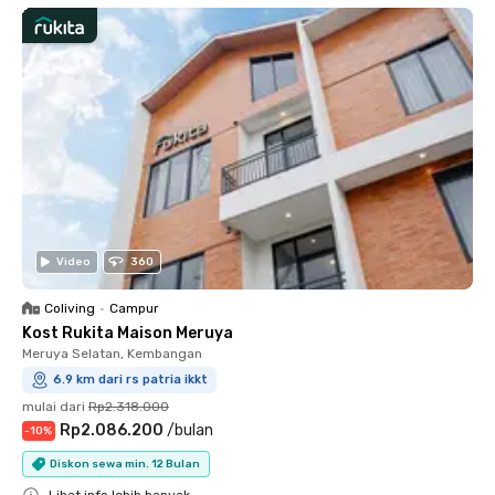
Video
360
Coliving
•
Campur
Kost Rukita Maison Meruya
Meruya Selatan, Kembangan
6.9 km dari rs patria ikkt
mulai dari
Rp2.318.000
Rp2.086.200
/
bulan
-
10
%
Diskon sewa min. 12 Bulan