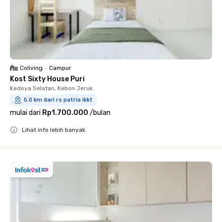
Coliving
•
Campur
Kost Sixty House Puri
Kedoya Selatan, Kebon Jeruk
5.0 km dari rs patria ikkt
mulai dari
Rp1.700.000
/
bulan
Lihat info lebih banyak
Close