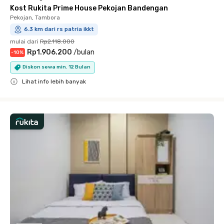
Kost Rukita Prime House Pekojan Bandengan
Pekojan, Tambora
6.3 km dari rs patria ikkt
mulai dari
Rp2.118.000
Rp1.906.200
/
bulan
-
10
%
Diskon sewa min. 12 Bulan
Lihat info lebih banyak
Close