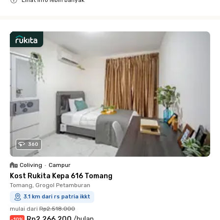
Lihat info lebih banyak
Close
360
Coliving
•
Campur
Kost Rukita Kepa 616 Tomang
Tomang, Grogol Petamburan
3.1 km dari rs patria ikkt
mulai dari
Rp2.518.000
Rp2.266.200
/
bulan
-
10
%