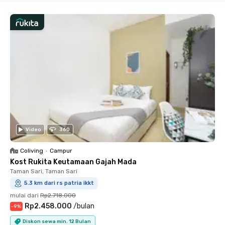
Video
360
Coliving
•
Campur
Kost Rukita Keutamaan Gajah Mada
Taman Sari, Taman Sari
5.3 km dari rs patria ikkt
mulai dari
Rp2.718.000
Rp2.458.000
/
bulan
-
9
%
Diskon sewa min. 12 Bulan