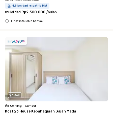
4.9 km dari rs patria ikkt
mulai dari
Rp2.300.000
/
bulan
Lihat info lebih banyak
Close
360
Coliving
•
Campur
Kost 23 House Kebahagiaan Gajah Mada