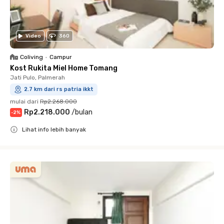
Video
360
Coliving
•
Campur
Kost Rukita Miel Home Tomang
Jati Pulo, Palmerah
2.7 km dari rs patria ikkt
mulai dari
Rp2.268.000
Rp2.218.000
/
bulan
-
2
%
Lihat info lebih banyak
Close