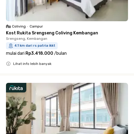
Coliving
•
Campur
Kost Rukita Srengseng Coliving Kembangan
Srengseng, Kembangan
4.1 km dari rs patria ikkt
mulai dari
Rp3.418.000
/
bulan
Lihat info lebih banyak
Close