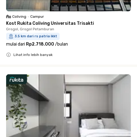
Coliving
•
Campur
Kost Rukita Coliving Universitas Trisakti
Grogol, Grogol Petamburan
3.5 km dari rs patria ikkt
mulai dari
Rp2.718.000
/
bulan
Lihat info lebih banyak
Close