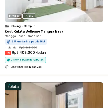
Video
360
Coliving
•
Campur
Kost Rukita Belhome Mangga Besar
Mangga Besar, Taman Sari
6.5 km dari rs patria ikkt
mulai dari
Rp2.668.000
Rp2.408.000
/
bulan
-
9
%
Diskon sewa min. 12 Bulan
Lihat info lebih banyak
Close