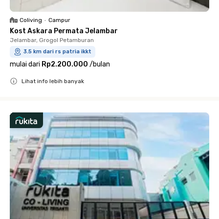
Coliving
•
Campur
Kost Askara Permata Jelambar
Jelambar, Grogol Petamburan
3.5 km dari rs patria ikkt
mulai dari
Rp2.200.000
/
bulan
Lihat info lebih banyak
Close