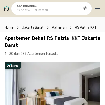
Cari hunianmu
10 Agt 26 - Belum tahu
Ope
Home
Jakarta Barat
Palmerah
RS Patria IKKT
Apartemen Dekat RS Patria IKKT Jakarta
Barat
1 - 30 dari 235 Apartemen
Tersedia