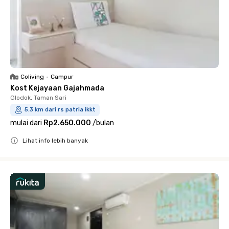
Coliving
•
Campur
Kost Kejayaan Gajahmada
Glodok, Taman Sari
5.3 km dari rs patria ikkt
mulai dari
Rp2.650.000
/
bulan
Lihat info lebih banyak
Close