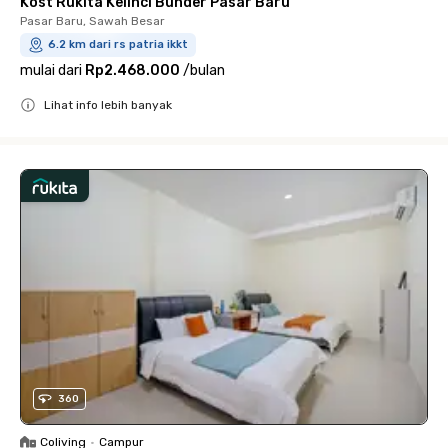
Kost Rukita Kelinci Bunder Pasar Baru
Pasar Baru, Sawah Besar
6.2 km dari rs patria ikkt
mulai dari
Rp2.468.000
/
bulan
Lihat info lebih banyak
Close
360
Coliving
•
Campur