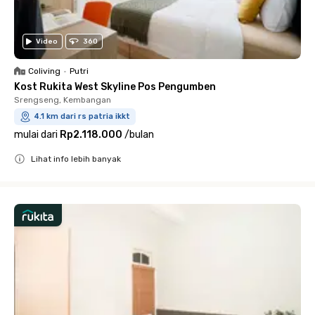
Video
360
Coliving
•
Putri
Kost Rukita West Skyline Pos Pengumben
Srengseng, Kembangan
4.1 km dari rs patria ikkt
mulai dari
Rp2.118.000
/
bulan
Lihat info lebih banyak
Close