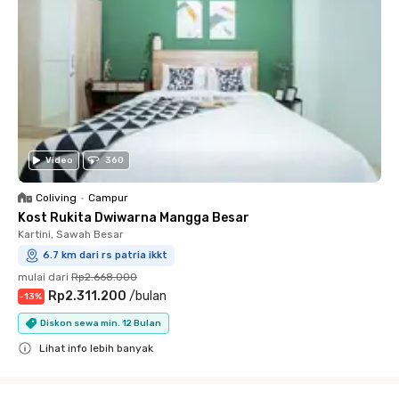
Video
360
Coliving
•
Campur
Kost Rukita Dwiwarna Mangga Besar
Kartini, Sawah Besar
6.7 km dari rs patria ikkt
mulai dari
Rp2.668.000
Rp2.311.200
/
bulan
-
13
%
Diskon sewa min. 12 Bulan
Lihat info lebih banyak
Close