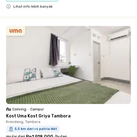
Lihat info lebih banyak
Close
Coliving
•
Campur
Kost Uma Kost Griya Tambora
Krendang, Tambora
5.5 km dari rs patria ikkt
mulai dari
Rp1.918.000
/
bulan