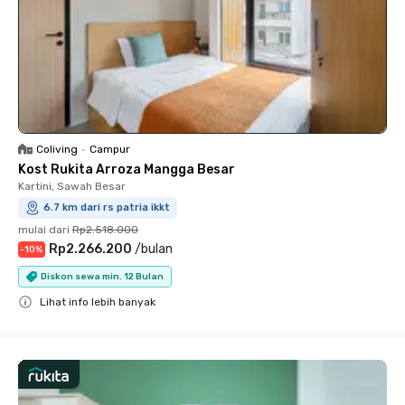
Coliving
•
Campur
Kost Rukita Arroza Mangga Besar
Kartini, Sawah Besar
6.7 km dari rs patria ikkt
mulai dari
Rp2.518.000
Rp2.266.200
/
bulan
-
10
%
Diskon sewa min. 12 Bulan
Lihat info lebih banyak
Close