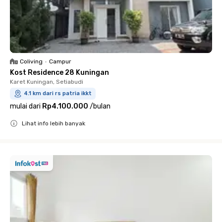
Coliving
•
Campur
Kost Residence 28 Kuningan
Karet Kuningan, Setiabudi
4.1 km dari rs patria ikkt
mulai dari
Rp4.100.000
/
bulan
Lihat info lebih banyak
Close