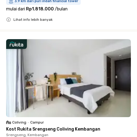
3.9 km dari puri indah financial tower
mulai dari
Rp1.818.000
/
bulan
Lihat info lebih banyak
Close
Coliving
•
Campur
Kost Rukita Srengseng Coliving Kembangan
Srengseng, Kembangan