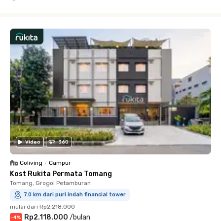
Close
Video
360
Coliving
•
Campur
Kost Rukita Permata Tomang
Tomang, Grogol Petamburan
7.0 km dari puri indah financial tower
mulai dari
Rp2.218.000
Rp2.118.000
/
bulan
-
4
%