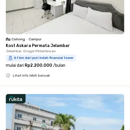
Coliving
•
Campur
Kost Askara Permata Jelambar
Jelambar, Grogol Petamburan
6.1 km dari puri indah financial tower
mulai dari
Rp2.200.000
/
bulan
Lihat info lebih banyak
Close