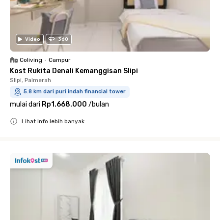
Video
360
Coliving
•
Campur
Kost Rukita Denali Kemanggisan Slipi
Slipi, Palmerah
5.8 km dari puri indah financial tower
mulai dari
Rp1.668.000
/
bulan
Lihat info lebih banyak
Close