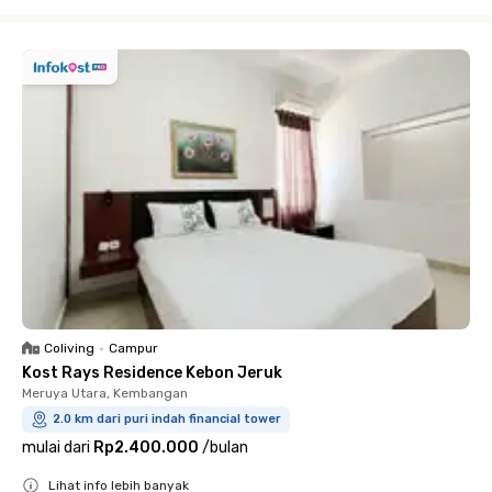
Close
Coliving
•
Campur
Kost Rays Residence Kebon Jeruk
Meruya Utara, Kembangan
2.0 km dari puri indah financial tower
mulai dari
Rp2.400.000
/
bulan
Lihat info lebih banyak