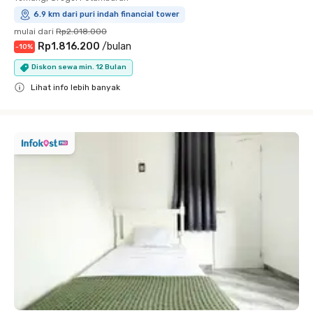
6.9 km dari puri indah financial tower
mulai dari
Rp2.018.000
Rp1.816.200
/
bulan
-
10
%
Diskon sewa min. 12 Bulan
Lihat info lebih banyak
Close