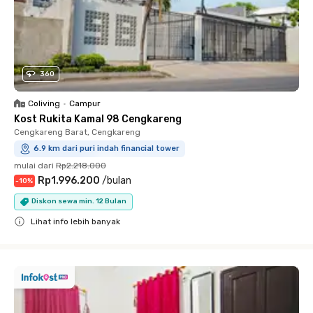
360
Coliving
•
Campur
Kost Rukita Kamal 98 Cengkareng
Cengkareng Barat, Cengkareng
6.9 km dari puri indah financial tower
mulai dari
Rp2.218.000
Rp1.996.200
/
bulan
-
10
%
Diskon sewa min. 12 Bulan
Lihat info lebih banyak
Close