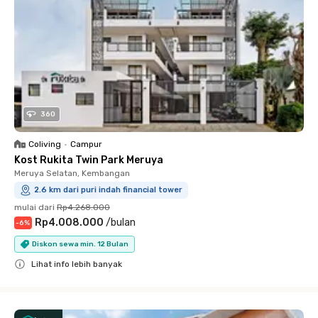
360
Coliving
•
Campur
Kost Rukita Twin Park Meruya
Meruya Selatan, Kembangan
2.6 km dari puri indah financial tower
mulai dari
Rp4.268.000
Rp4.008.000
/
bulan
-
6
%
Diskon sewa min. 12 Bulan
Lihat info lebih banyak
Close