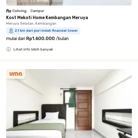
Coliving
•
Campur
Kost Mekoti Home Kembangan Meruya
Meruya Selatan, Kembangan
2.1 km dari puri indah financial tower
mulai dari
Rp1.600.000
/
bulan
Lihat info lebih banyak
Close