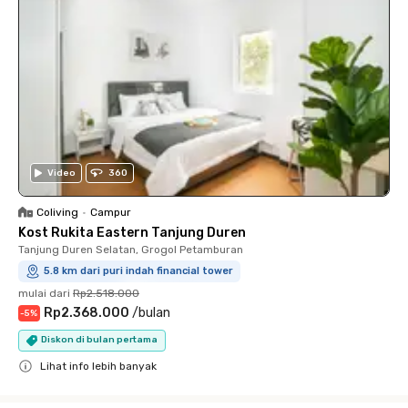
Video
360
Coliving
•
Campur
Kost Rukita Eastern Tanjung Duren
Tanjung Duren Selatan, Grogol Petamburan
5.8 km dari puri indah financial tower
mulai dari
Rp2.518.000
Rp2.368.000
/
bulan
-
5
%
Diskon di bulan pertama
Lihat info lebih banyak
Close