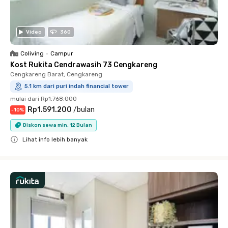
Video
360
Coliving
•
Campur
Kost Rukita Cendrawasih 73 Cengkareng
Cengkareng Barat, Cengkareng
5.1 km dari puri indah financial tower
mulai dari
Rp1.768.000
Rp1.591.200
/
bulan
-
10
%
Diskon sewa min. 12 Bulan
Lihat info lebih banyak
Close