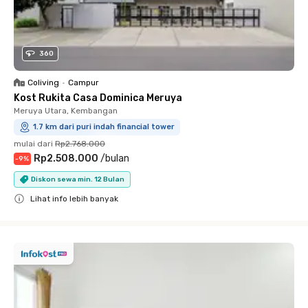
360
Coliving
•
Campur
Kost Rukita Casa Dominica Meruya
Meruya Utara, Kembangan
1.7 km dari puri indah financial tower
mulai dari
Rp2.768.000
Rp2.508.000
/
bulan
-
9
%
Diskon sewa min. 12 Bulan
Lihat info lebih banyak
Close