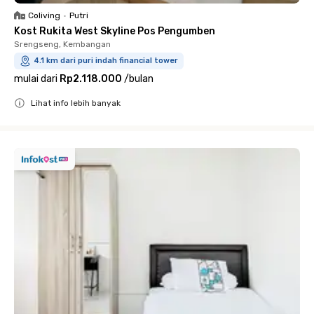
Coliving
•
Putri
Kost Rukita West Skyline Pos Pengumben
Srengseng, Kembangan
4.1 km dari puri indah financial tower
mulai dari
Rp2.118.000
/
bulan
Lihat info lebih banyak
Close