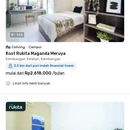
360
Coliving
•
Campur
Kost Rukita Maganda Meruya
Kembangan Selatan, Kembangan
2.5 km dari puri indah financial tower
mulai dari
Rp2.618.000
/
bulan
Lihat info lebih banyak
Close