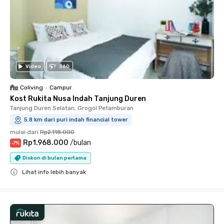
Video
360
Coliving
•
Campur
Kost Rukita Nusa Indah Tanjung Duren
Tanjung Duren Selatan, Grogol Petamburan
5.8 km dari puri indah financial tower
mulai dari
Rp2.118.000
Rp1.968.000
/
bulan
-
7
%
Diskon di bulan pertama
Lihat info lebih banyak
Close