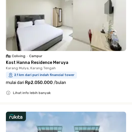
Coliving
•
Campur
Kost Hanna Residence Meruya
Karang Mulya, Karang Tengah
2.1 km dari puri indah financial tower
mulai dari
Rp2.050.000
/
bulan
Lihat info lebih banyak
Close