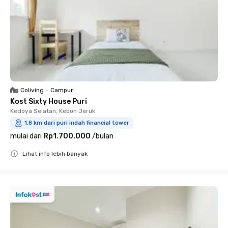
Coliving
•
Campur
Kost Sixty House Puri
Kedoya Selatan, Kebon Jeruk
1.8 km dari puri indah financial tower
mulai dari
Rp1.700.000
/
bulan
Lihat info lebih banyak
Close