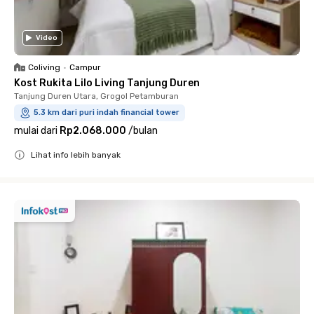
Video
Coliving
•
Campur
Kost Rukita Lilo Living Tanjung Duren
Tanjung Duren Utara, Grogol Petamburan
5.3 km dari puri indah financial tower
mulai dari
Rp2.068.000
/
bulan
Lihat info lebih banyak
Close