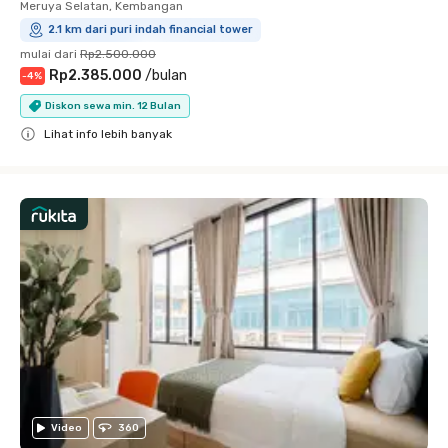
Meruya Selatan, Kembangan
2.1 km dari puri indah financial tower
mulai dari
Rp2.500.000
Rp2.385.000
/
bulan
-
4
%
Diskon sewa min. 12 Bulan
Lihat info lebih banyak
Close
Video
360