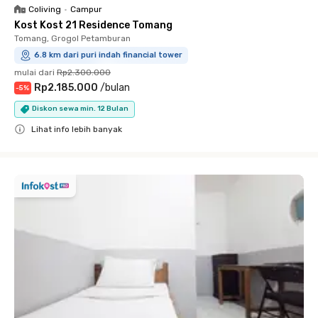
Coliving
•
Campur
Kost Kost 21 Residence Tomang
Tomang, Grogol Petamburan
6.8 km dari puri indah financial tower
mulai dari
Rp2.300.000
Rp2.185.000
/
bulan
-
5
%
Diskon sewa min. 12 Bulan
Lihat info lebih banyak
Close