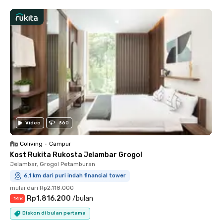
Video
360
Coliving
•
Campur
Kost Rukita Rukosta Jelambar Grogol
Jelambar, Grogol Petamburan
6.1 km dari puri indah financial tower
mulai dari
Rp2.118.000
Rp1.816.200
/
bulan
-
14
%
Diskon di bulan pertama