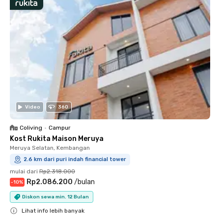
Video
360
Coliving
•
Campur
Kost Rukita Maison Meruya
Meruya Selatan, Kembangan
2.6 km dari puri indah financial tower
mulai dari
Rp2.318.000
Rp2.086.200
/
bulan
-
10
%
Diskon sewa min. 12 Bulan
Lihat info lebih banyak