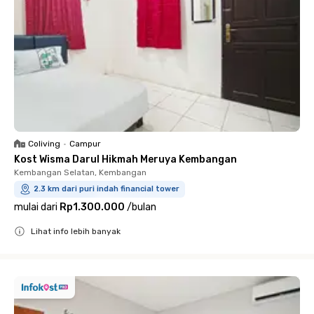
Coliving
•
Campur
Kost Wisma Darul Hikmah Meruya Kembangan
Kembangan Selatan, Kembangan
2.3 km dari puri indah financial tower
mulai dari
Rp1.300.000
/
bulan
Lihat info lebih banyak
Close