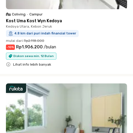
Coliving
•
Campur
Kost Uma Kost Wyn Kedoya
Kedoya Utara, Kebon Jeruk
4.8 km dari puri indah financial tower
mulai dari
Rp2.118.000
Rp1.906.200
/
bulan
-
10
%
Diskon sewa min. 12 Bulan
Lihat info lebih banyak
Close