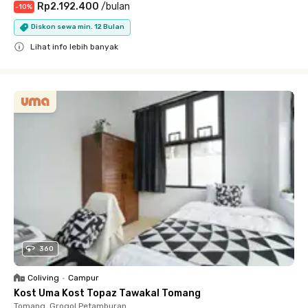
Rp2.192.400
/
bulan
-
10
%
Diskon sewa min. 12 Bulan
Lihat info lebih banyak
Close
360
Coliving
•
Campur
Kost Uma Kost Topaz Tawakal Tomang
Tomang, Grogol Petamburan