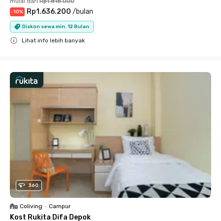
mulai dari
Rp1.818.000
Rp1.636.200
/
bulan
-
10
%
Diskon sewa min. 12 Bulan
Lihat info lebih banyak
Close
360
Coliving
•
Campur
Kost Rukita Difa Depok