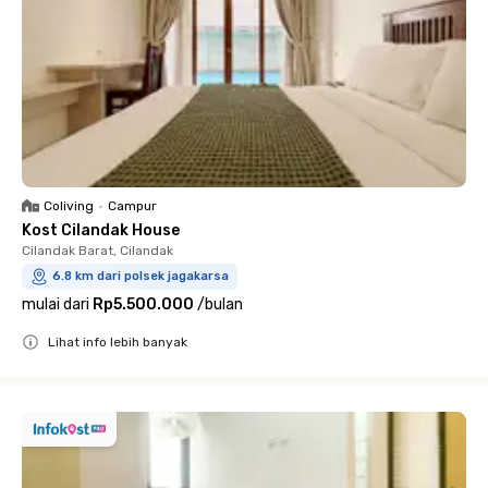
Coliving
•
Campur
Kost Cilandak House
Cilandak Barat, Cilandak
6.8 km dari polsek jagakarsa
mulai dari
Rp5.500.000
/
bulan
Lihat info lebih banyak
Close