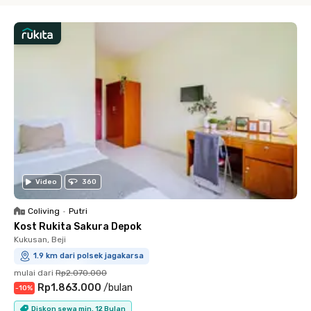
Video
360
Coliving
•
Putri
Kost Rukita Sakura Depok
Kukusan, Beji
1.9 km dari polsek jagakarsa
mulai dari
Rp2.070.000
Rp1.863.000
/
bulan
-
10
%
Diskon sewa min. 12 Bulan