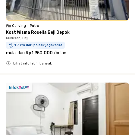
Coliving
•
Putra
Kost Wisma Rosella Beji Depok
Kukusan, Beji
1.7 km dari polsek jagakarsa
mulai dari
Rp1.950.000
/
bulan
Lihat info lebih banyak
Close