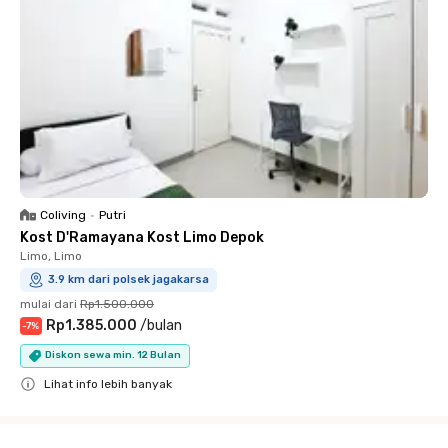
Coliving
•
Putri
Kost D'Ramayana Kost Limo Depok
Limo, Limo
3.9 km dari polsek jagakarsa
mulai dari
Rp1.500.000
Rp1.385.000
/
bulan
-
7
%
Diskon sewa min. 12 Bulan
Lihat info lebih banyak
Close