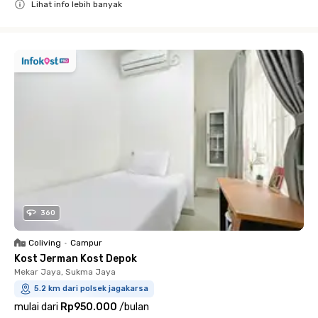
Lihat info lebih banyak
Close
360
Coliving
•
Campur
Kost Jerman Kost Depok
Mekar Jaya, Sukma Jaya
5.2 km dari polsek jagakarsa
mulai dari
Rp950.000
/
bulan