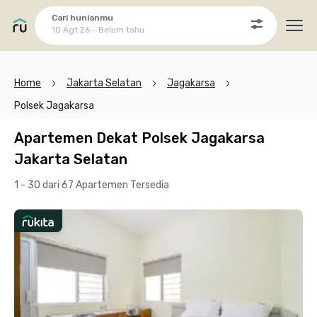
Cari hunianmu
10 Agt 26 - Belum tahu
Ope
Home
Jakarta Selatan
Jagakarsa
Polsek Jagakarsa
Apartemen Dekat Polsek Jagakarsa
Jakarta Selatan
1 - 30 dari 67 Apartemen
Tersedia