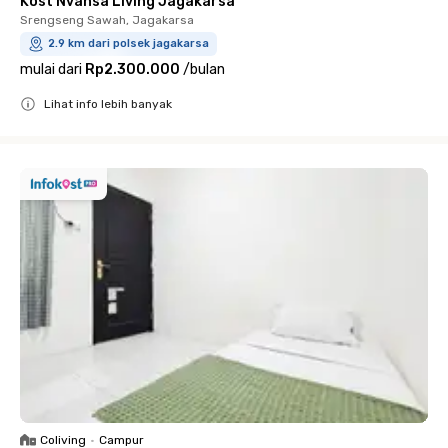
Kost Nvansa Living Jagakarsa
Srengseng Sawah, Jagakarsa
2.9 km dari polsek jagakarsa
mulai dari
Rp2.300.000
/
bulan
Lihat info lebih banyak
Close
Coliving
•
Campur