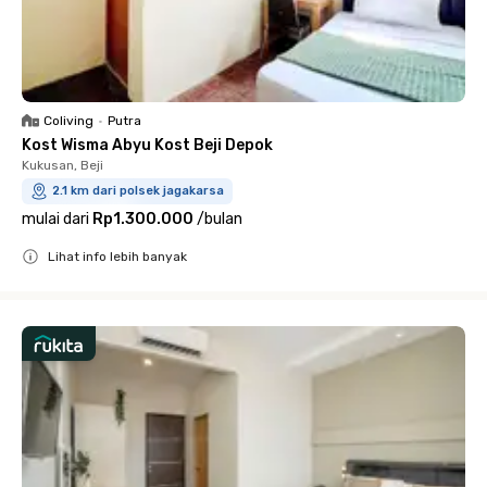
Coliving
•
Putra
Kost Wisma Abyu Kost Beji Depok
Kukusan, Beji
2.1 km dari polsek jagakarsa
mulai dari
Rp1.300.000
/
bulan
Lihat info lebih banyak
Close