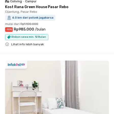
Coliving
•
Campur
Kost Rana Green House Pasar Rebo
Cijantung, Pasar Rebo
6.0 km dari polsek jagakarsa
mulai dari
Rp1.100.000
Rp985.000
/
bulan
-
10
%
Diskon sewa min. 12 Bulan
Lihat info lebih banyak
Close