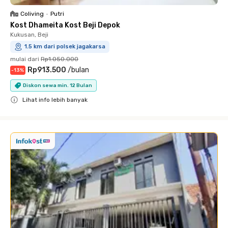
Coliving
•
Putri
Kost Dhameita Kost Beji Depok
Kukusan, Beji
1.5 km dari polsek jagakarsa
mulai dari
Rp1.050.000
Rp913.500
/
bulan
-
13
%
Diskon sewa min. 12 Bulan
Lihat info lebih banyak
Close