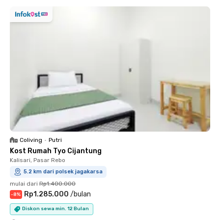
Coliving
•
Putri
Kost Rumah Tyo Cijantung
Kalisari, Pasar Rebo
5.2 km dari polsek jagakarsa
mulai dari
Rp1.400.000
Rp1.285.000
/
bulan
-
8
%
Diskon sewa min. 12 Bulan