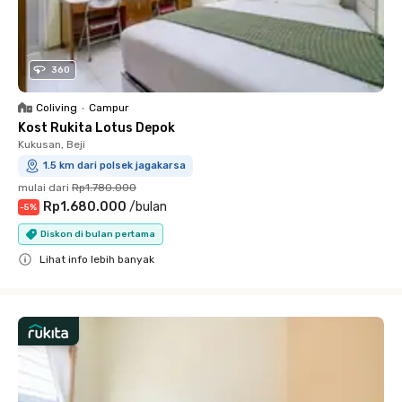
360
Coliving
•
Campur
Kost Rukita Lotus Depok
Kukusan, Beji
1.5 km dari polsek jagakarsa
mulai dari
Rp1.780.000
Rp1.680.000
/
bulan
-
5
%
Diskon di bulan pertama
Lihat info lebih banyak
Close