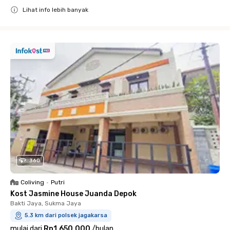
Lihat info lebih banyak
Close
360
Coliving
•
Putri
Kost Jasmine House Juanda Depok
Bakti Jaya, Sukma Jaya
5.3 km dari polsek jagakarsa
mulai dari
Rp1.650.000
/
bulan