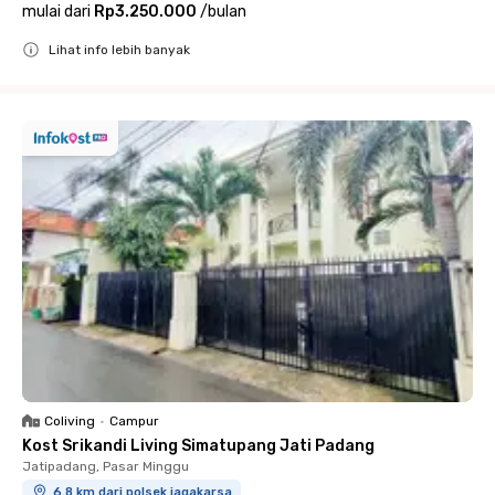
mulai dari
Rp3.250.000
/
bulan
Lihat info lebih banyak
Close
Coliving
•
Campur
Kost Srikandi Living Simatupang Jati Padang
Jatipadang, Pasar Minggu
6.8 km dari polsek jagakarsa