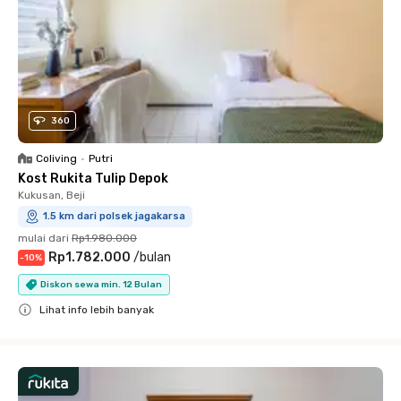
360
Coliving
•
Putri
Kost Rukita Tulip Depok
Kukusan, Beji
1.5 km dari polsek jagakarsa
mulai dari
Rp1.980.000
Rp1.782.000
/
bulan
-
10
%
Diskon sewa min. 12 Bulan
Lihat info lebih banyak
Close