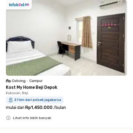
Coliving
•
Campur
Kost My Home Beji Depok
Kukusan, Beji
2.1 km dari polsek jagakarsa
mulai dari
Rp1.450.000
/
bulan
Lihat info lebih banyak
Close