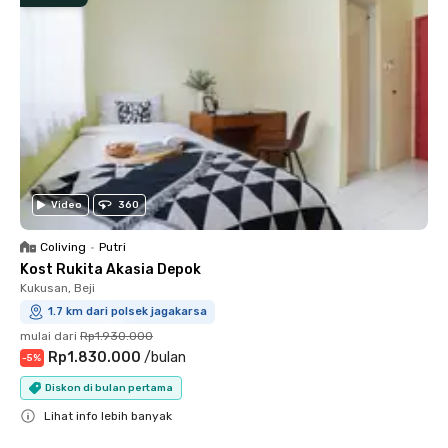
Video
360
Coliving
•
Putri
Kost Rukita Akasia Depok
Kukusan, Beji
1.7 km dari polsek jagakarsa
mulai dari
Rp1.930.000
Rp1.830.000
/
bulan
-
5
%
Diskon di bulan pertama
Lihat info lebih banyak
Close