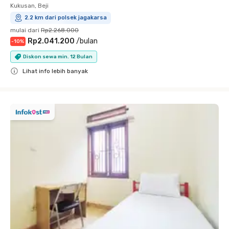
Kukusan, Beji
2.2 km dari polsek jagakarsa
mulai dari
Rp2.268.000
Rp2.041.200
/
bulan
-
10
%
Diskon sewa min. 12 Bulan
Lihat info lebih banyak
Close