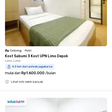
Coliving
•
Putri
Kost Sabumi 3 Kost UPN Limo Depok
Limo, Limo
4.0 km dari polsek jagakarsa
mulai dari
Rp1.600.000
/
bulan
Lihat info lebih banyak
Close