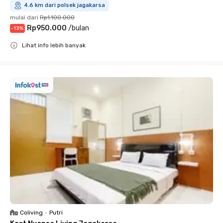
4.6 km dari polsek jagakarsa
mulai dari
Rp1.100.000
Rp950.000
/
bulan
-
13
%
Lihat info lebih banyak
Close
Coliving
•
Putri