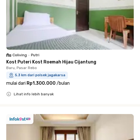
Coliving
•
Putri
Kost Puteri Kost Roemah Hijau Cijantung
Baru, Pasar Rebo
5.3 km dari polsek jagakarsa
mulai dari
Rp1.300.000
/
bulan
Lihat info lebih banyak
Close