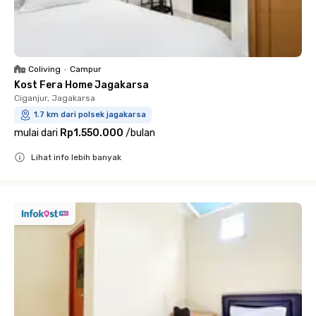
Coliving
•
Campur
Kost Fera Home Jagakarsa
Ciganjur, Jagakarsa
1.7 km dari polsek jagakarsa
mulai dari
Rp1.550.000
/
bulan
Lihat info lebih banyak
Close