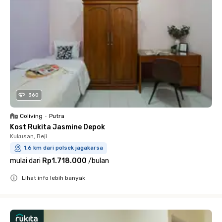
360
Coliving
•
Putra
Kost Rukita Jasmine Depok
Kukusan, Beji
1.6 km dari polsek jagakarsa
mulai dari
Rp1.718.000
/
bulan
Lihat info lebih banyak
Close