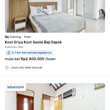
Coliving
•
Putri
Kost Griya Kost Sanim Beji Depok
Kukusan, Beji
2.7 km dari polsek jagakarsa
mulai dari
Rp2.400.000
/
bulan
Lihat info lebih banyak
Close