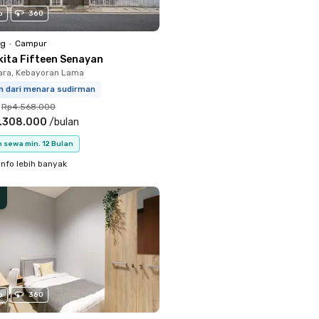
o
360
ng
•
Campur
kita Fifteen Senayan
ara, Kebayoran Lama
km dari menara sudirman
Rp4.568.000
.308.000
/
bulan
 sewa min. 12 Bulan
info lebih banyak
o
360