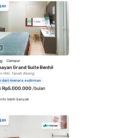
o
ng
•
Campur
nayan Grand Suite Benhil
 Hilir, Tanah Abang
km dari menara sudirman
i
Rp5.000.000
/
bulan
info lebih banyak