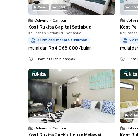
Video
360
360
Coliving
•
Campur
Colivi
Kost Rukita Capital Setiabudi
Kost Pe
Kelurahan Setiabudi, Setiabudi
Kelurahan
3.1 km dari menara sudirman
3.2 
mulai dari
Rp4.068.000
/
bulan
mulai dar
Lihat info lebih banyak
Lihat 
Close
Close
Video
Vide
Coliving
•
Campur
Colivi
Kost Rukita Jack's House Melawai
Kost Ru