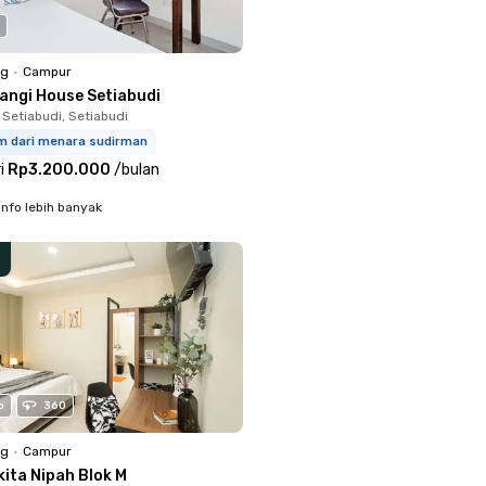
ng
•
Campur
langi House Setiabudi
 Setiabudi, Setiabudi
km dari menara sudirman
i
Rp3.200.000
/
bulan
info lebih banyak
o
360
ng
•
Campur
kita Nipah Blok M