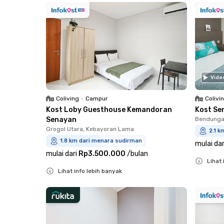
Vide
Coliving
•
Campur
Colivi
Kost Loby Guesthouse Kemandoran
Kost Se
Senayan
Bendungan
Grogol Utara, Kebayoran Lama
2.1 
1.8 km dari menara sudirman
mulai dar
mulai dari
Rp3.500.000
/
bulan
Lihat 
Lihat info lebih banyak
Close
Close