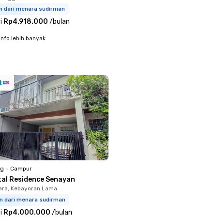
km dari menara sudirman
i
Rp4.918.000
/
bulan
info lebih banyak
ng
•
Campur
tal Residence Senayan
ara, Kebayoran Lama
km dari menara sudirman
i
Rp4.000.000
/
bulan