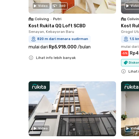
Video
360
Vide
Coliving
•
Putri
Colivi
Kost Rukita QQ Loft SCBD
Kost Ru
Senayan, Kebayoran Baru
Grogol Ut
820 m dari menara sudirman
1.5 
mulai dari
Rp5.918.000
/
bulan
mulai dari
Rp4
-
5
%
Lihat info lebih banyak
Diskon
Close
Lihat 
Close
Video
Vide