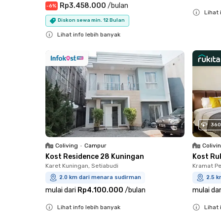
Rp3.458.000
/
bulan
-
6
%
Lihat 
Diskon sewa min. 12 Bulan
Close
Lihat info lebih banyak
Close
360
Coliving
•
Campur
Colivi
Kost Residence 28 Kuningan
Kost Ru
Karet Kuningan, Setiabudi
Kramat Pe
2.0 km dari menara sudirman
2.5 
mulai dari
Rp4.100.000
/
bulan
mulai dar
Lihat info lebih banyak
Lihat 
Close
Close