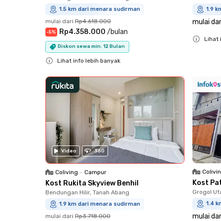
1.5 km dari menara sudirman
1.9 
mulai dari
Rp4.618.000
mulai dar
Rp4.358.000
/
bulan
-
5
%
Lihat 
Diskon sewa min. 12 Bulan
Close
Lihat info lebih banyak
Close
Video
360
Colivi
Coliving
•
Campur
Kost Pa
Kost Rukita Skyview Benhil
Grogol Ut
Bendungan Hilir, Tanah Abang
1.4 
1.9 km dari menara sudirman
mulai dar
mulai dari
Rp3.718.000