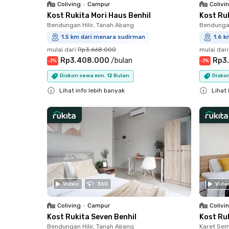
Coliving
•
Campur
Colivi
Kost Rukita Mori Haus Benhil
Kost Ruk
Bendungan Hilir, Tanah Abang
Bendungan
1.5 km dari menara sudirman
1.6 
mulai dari
Rp3.668.000
mulai dari
Rp3.408.000
/
bulan
Rp3
-
7
%
-
7
%
Diskon sewa min. 12 Bulan
Diskon
Lihat info lebih banyak
Lihat 
Close
Close
Video
360
Vide
Coliving
•
Campur
Colivi
Kost Rukita Seven Benhil
Kost Ru
Bendungan Hilir, Tanah Abang
Karet Sem