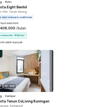
ng
•
Putri
ita Eight Benhil
 Hilir, Tanah Abang
km dari menara sudirman
Rp3.668.000
.408.000
/
bulan
 sewa min. 12 Bulan
info lebih banyak
o
360
ng
•
Campur
kita Tenun CoLiving Kuningan
anggi, Setiabudi