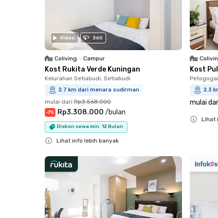
Video
360
Coliving
•
Campur
Colivi
Kost Rukita Verde Kuningan
Kost Pul
Kelurahan Setiabudi, Setiabudi
Petogogan
2.7 km dari menara sudirman
2.3 
mulai dari
Rp3.568.000
mulai dar
Rp3.308.000
/
bulan
-
7
%
Lihat 
Diskon sewa min. 12 Bulan
Close
Lihat info lebih banyak
Close