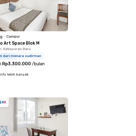
ng
•
Campur
o Art Space Blok M
, Kebayoran Baru
km dari menara sudirman
i
Rp3.300.000
/
bulan
info lebih banyak