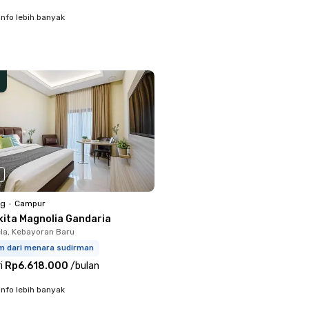
info lebih banyak
ng
•
Campur
kita Magnolia Gandaria
la, Kebayoran Baru
km dari menara sudirman
i
Rp6.618.000
/
bulan
info lebih banyak