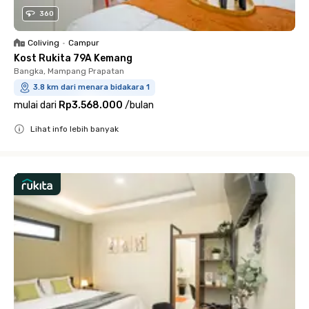
360
Coliving
•
Campur
Kost Rukita 79A Kemang
Bangka, Mampang Prapatan
3.8 km dari menara bidakara 1
mulai dari
Rp3.568.000
/
bulan
Lihat info lebih banyak
Close