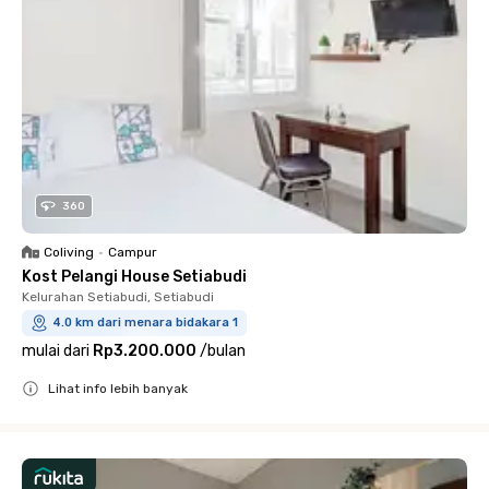
360
Coliving
•
Campur
Kost Pelangi House Setiabudi
Kelurahan Setiabudi, Setiabudi
4.0 km dari menara bidakara 1
mulai dari
Rp3.200.000
/
bulan
Lihat info lebih banyak
Close