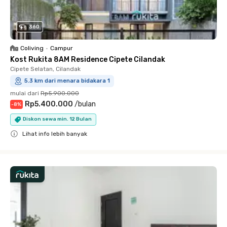
360
Coliving
•
Campur
Kost Rukita 8AM Residence Cipete Cilandak
Cipete Selatan, Cilandak
5.3 km dari menara bidakara 1
mulai dari
Rp5.900.000
Rp5.400.000
/
bulan
-
8
%
Diskon sewa min. 12 Bulan
Lihat info lebih banyak
Close