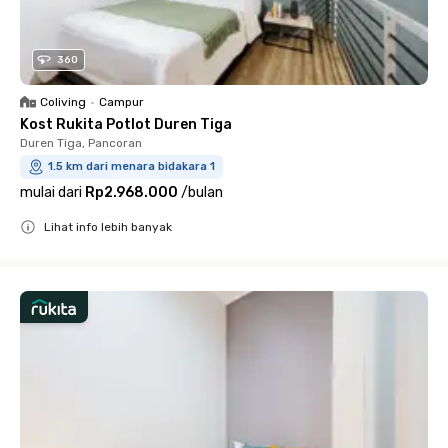
360
Coliving
•
Campur
Kost Rukita Potlot Duren Tiga
Duren Tiga, Pancoran
1.5 km dari menara bidakara 1
mulai dari
Rp2.968.000
/
bulan
Lihat info lebih banyak
Close