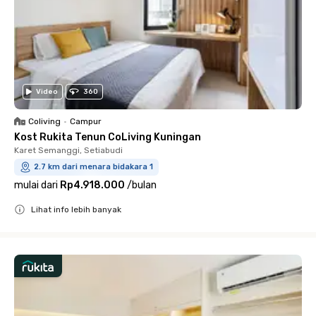
Video
360
Coliving
•
Campur
Kost Rukita Tenun CoLiving Kuningan
Karet Semanggi, Setiabudi
2.7 km dari menara bidakara 1
mulai dari
Rp4.918.000
/
bulan
Lihat info lebih banyak
Close