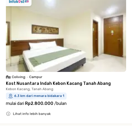
Coliving
•
Campur
Kost Nusantara Indah Kebon Kacang Tanah Abang
Kebon Kacang, Tanah Abang
6.3 km dari menara bidakara 1
mulai dari
Rp2.800.000
/
bulan
Lihat info lebih banyak
Close