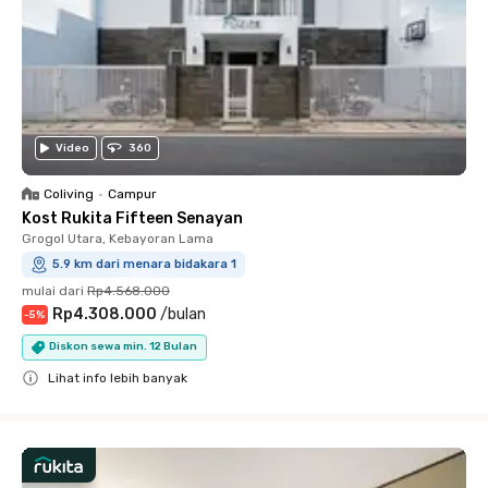
Video
360
Coliving
•
Campur
Kost Rukita Fifteen Senayan
Grogol Utara, Kebayoran Lama
5.9 km dari menara bidakara 1
mulai dari
Rp4.568.000
Rp4.308.000
/
bulan
-
5
%
Diskon sewa min. 12 Bulan
Lihat info lebih banyak
Close