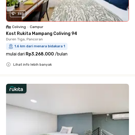
360
Coliving
•
Campur
Kost Rukita Mampang Coliving 94
Duren Tiga, Pancoran
1.6 km dari menara bidakara 1
mulai dari
Rp3.268.000
/
bulan
Lihat info lebih banyak
Close