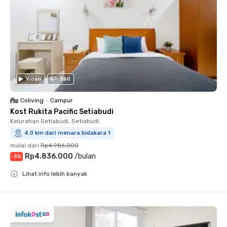
Video
360
Coliving
•
Campur
Kost Rukita Pacific Setiabudi
Kelurahan Setiabudi, Setiabudi
4.0 km dari menara bidakara 1
mulai dari
Rp4.986.000
Rp4.836.000
/
bulan
-
3
%
Lihat info lebih banyak
Close