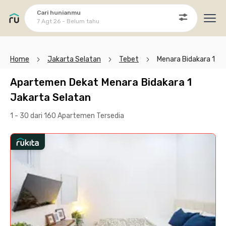
Cari hunianmu
7 Agt 26 - Belum tahu
Ope
Home
Jakarta Selatan
Tebet
Menara Bidakara 1
Apartemen Dekat Menara Bidakara 1
Jakarta Selatan
1 - 30 dari 160 Apartemen
Tersedia