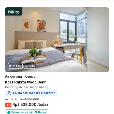
Video
360
Coliving
•
Campur
Kost Rukita Wood Benhil
Bendungan Hilir, Tanah Abang
4.5 km dari menara bidakara 1
mulai dari
Rp3.768.000
Rp3.508.000
/
bulan
-
6
%
Diskon sewa min. 12 Bulan