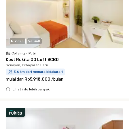
Video
360
Coliving
•
Putri
Kost Rukita QQ Loft SCBD
Senayan, Kebayoran Baru
3.6 km dari menara bidakara 1
mulai dari
Rp5.918.000
/
bulan
Lihat info lebih banyak
Close