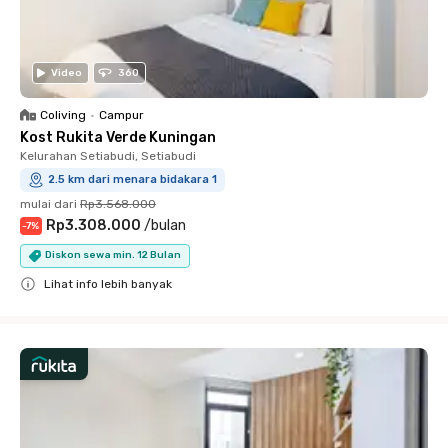
Video
360
Coliving
•
Campur
Kost Rukita Verde Kuningan
Kelurahan Setiabudi, Setiabudi
2.5 km dari menara bidakara 1
mulai dari
Rp3.568.000
Rp3.308.000
/
bulan
-
7
%
Diskon sewa min. 12 Bulan
Lihat info lebih banyak
Close