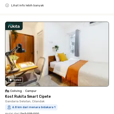
Lihat info lebih banyak
Close
Video
Coliving
•
Campur
Kost Rukita Smart Cipete
Gandaria Selatan, Cilandak
6.8 km dari menara bidakara 1
mulai dari
Rp3.018.000