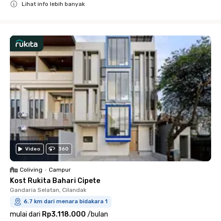
Lihat info lebih banyak
Close
Video
360
Coliving
•
Campur
Kost Rukita Bahari Cipete
Gandaria Selatan, Cilandak
6.7 km dari menara bidakara 1
mulai dari
Rp3.118.000
/
bulan