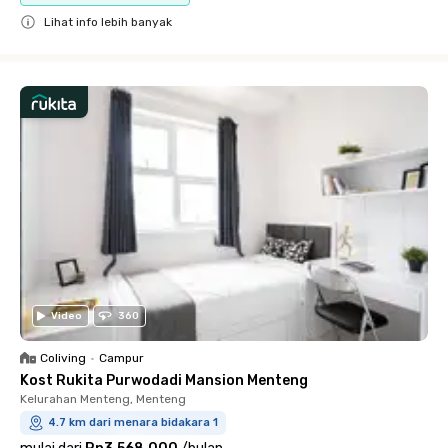
Lihat info lebih banyak
Close
Video
360
Coliving
•
Campur
Kost Rukita Purwodadi Mansion Menteng
Kelurahan Menteng, Menteng
4.7 km dari menara bidakara 1