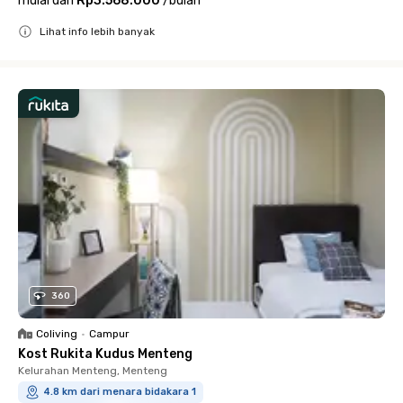
mulai dari
Rp3.568.000
/
bulan
Lihat info lebih banyak
Close
360
Coliving
•
Campur
Kost Rukita Kudus Menteng
Kelurahan Menteng, Menteng
4.8 km dari menara bidakara 1