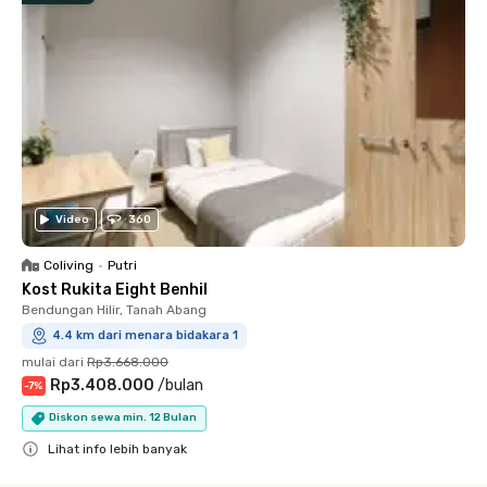
Video
360
Coliving
•
Putri
Kost Rukita Eight Benhil
Bendungan Hilir, Tanah Abang
4.4 km dari menara bidakara 1
mulai dari
Rp3.668.000
Rp3.408.000
/
bulan
-
7
%
Diskon sewa min. 12 Bulan
Lihat info lebih banyak
Close