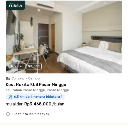
Video
360
Coliving
•
Campur
Kost Rukita KLS Pasar Minggu
Kelurahan Pasar Minggu, Pasar Minggu
6.5 km dari menara bidakara 1
mulai dari
Rp3.468.000
/
bulan
Lihat info lebih banyak
Close