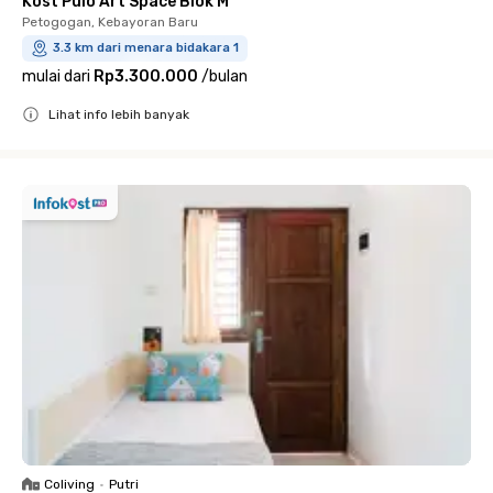
Kost Pulo Art Space Blok M
Petogogan, Kebayoran Baru
3.3 km dari menara bidakara 1
mulai dari
Rp3.300.000
/
bulan
Lihat info lebih banyak
Close
Coliving
•
Putri