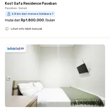
Kost Gafa Residence Paseban
Paseban, Senen
5.8 km dari menara bidakara 1
mulai dari
Rp1.800.000
/
bulan
Lihat info lebih banyak
Close