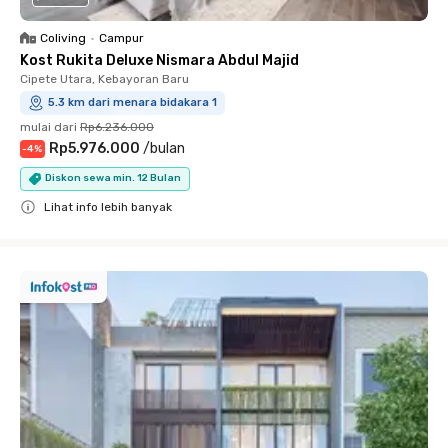
Coliving
•
Campur
Kost Rukita Deluxe Nismara Abdul Majid
Cipete Utara, Kebayoran Baru
5.3 km dari menara bidakara 1
mulai dari
Rp6.236.000
Rp5.976.000
/
bulan
-
4
%
Diskon sewa min. 12 Bulan
Lihat info lebih banyak
Close