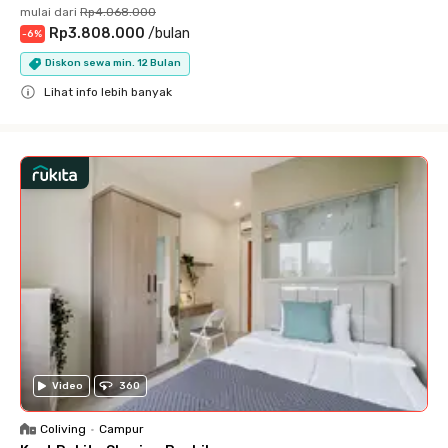
mulai dari
Rp4.068.000
Rp3.808.000
/
bulan
-
6
%
Diskon sewa min. 12 Bulan
Lihat info lebih banyak
Close
Video
360
Coliving
•
Campur