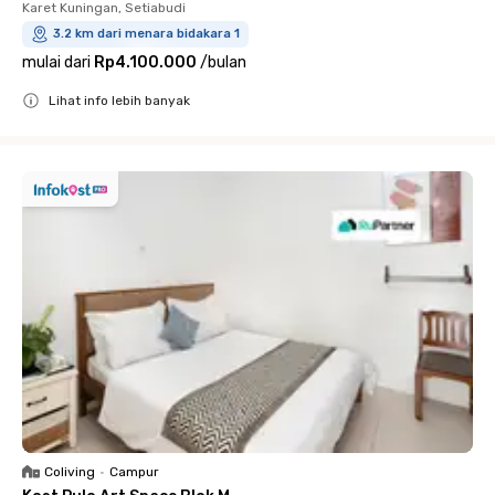
Karet Kuningan, Setiabudi
3.2 km dari menara bidakara 1
mulai dari
Rp4.100.000
/
bulan
Lihat info lebih banyak
Close
Coliving
•
Campur