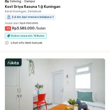
Coliving
•
Campur
Kost Griya Rasuna 1 @ Kuningan
Karet Kuningan, Setiabudi
2.6 km dari menara bidakara 1
mulai dari
Rp3.700.000
Rp3.585.000
/
bulan
-
3
%
Diskon sewa min. 12 Bulan
Lihat info lebih banyak
Close