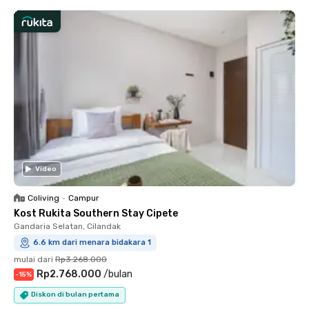
Video
Coliving
•
Campur
Kost Rukita Southern Stay Cipete
Gandaria Selatan, Cilandak
6.6 km dari menara bidakara 1
mulai dari
Rp3.268.000
Rp2.768.000
/
bulan
-
15
%
Diskon di bulan pertama