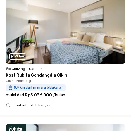
Video
Coliving
•
Campur
Kost Rukita Gondangdia Cikini
Cikini, Menteng
5.9 km dari menara bidakara 1
mulai dari
Rp5.036.000
/
bulan
Lihat info lebih banyak
Close