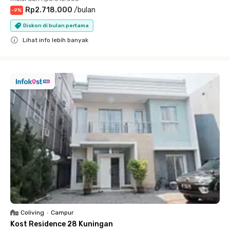
Rp2.718.000
/
bulan
-
9
%
Diskon di bulan pertama
Lihat info lebih banyak
Close
Coliving
•
Campur
Kost Residence 28 Kuningan