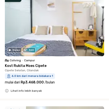
Video
360
Coliving
•
Campur
Kost Rukita Moes Cipete
Cipete Selatan, Cilandak
6.0 km dari menara bidakara 1
mulai dari
Rp3.468.000
/
bulan
Lihat info lebih banyak
Close