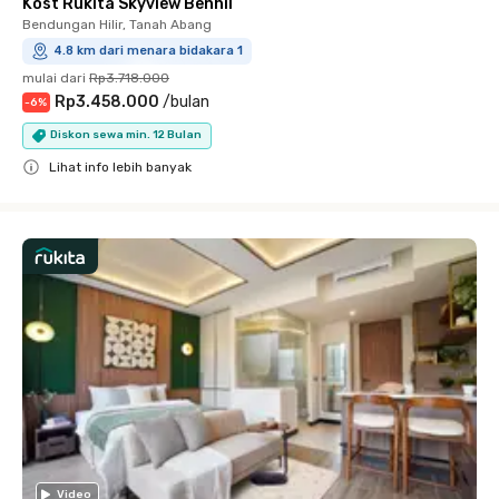
Kost Rukita Skyview Benhil
Bendungan Hilir, Tanah Abang
4.8 km dari menara bidakara 1
mulai dari
Rp3.718.000
Rp3.458.000
/
bulan
-
6
%
Diskon sewa min. 12 Bulan
Lihat info lebih banyak
Close
Video