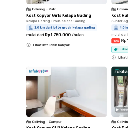
Coliving
•
Putri
Colivi
Kost Kopyor Girls Kelapa Gading
Kost Ru
Kelapa Gading Timur, Kelapa Gading
Sunter Ag
2.0 km dari lotte grosir kelapa gading
4.0 k
mulai dari
Rp1.750.000
/
bulan
mulai dari
Rp
-
10
%
Lihat info lebih banyak
Diskon
Close
Lihat 
Close
Vide
Coliving
•
Campur
Colivi