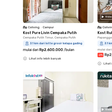
Vide
Coliving
•
Campur
Colivi
Kost Pure Livin Cempaka Putih
Kost Ru
Cempaka Putih Timur, Cempaka Putih
Papanggo,
3.1 km dari lotte grosir kelapa gading
3.1 k
mulai dari
Rp2.600.000
/
bulan
mulai dari
Rp2
-
2
%
Lihat info lebih banyak
Lihat 
Close
Close
Vide