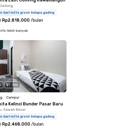
kita East Coliving Rawamangun
o Gadung
m dari lotte grosir kelapa gading
i
Rp2.818.000
/
bulan
info lebih banyak
o
360
ng
•
Campur
kita Kelinci Bunder Pasar Baru
u, Sawah Besar
m dari lotte grosir kelapa gading
i
Rp2.468.000
/
bulan