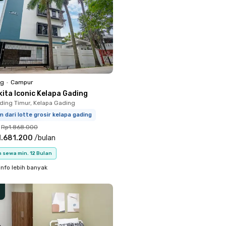
ng
•
Campur
ita Iconic Kelapa Gading
ding Timur, Kelapa Gading
m dari lotte grosir kelapa gading
Rp1.868.000
1.681.200
/
bulan
 sewa min. 12 Bulan
info lebih banyak