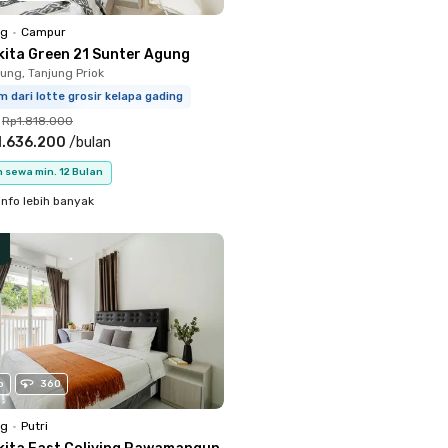
ng
•
Campur
kita Green 21 Sunter Agung
ung, Tanjung Priok
m dari lotte grosir kelapa gading
Rp1.818.000
1.636.200
/
bulan
 sewa min. 12 Bulan
info lebih banyak
o
360
ng
•
Putri