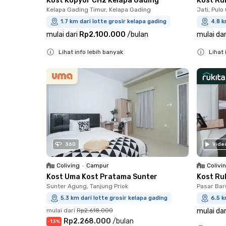
Kost Kopyor CH2 Kelapa Gading
Kost Ru
Kelapa Gading Timur, Kelapa Gading
Jati, Pul
1.7 km dari lotte grosir kelapa gading
4.8 k
mulai dari
Rp2.100.000
/
bulan
mulai dar
Lihat info lebih banyak
Lihat 
Close
Close
360
Vide
Coliving
•
Campur
Colivi
Kost Uma Kost Pratama Sunter
Kost Ru
Sunter Agung, Tanjung Priok
Pasar Bar
5.3 km dari lotte grosir kelapa gading
6.5 k
mulai dari
Rp2.618.000
mulai dar
Rp2.268.000
/
bulan
-
13
%