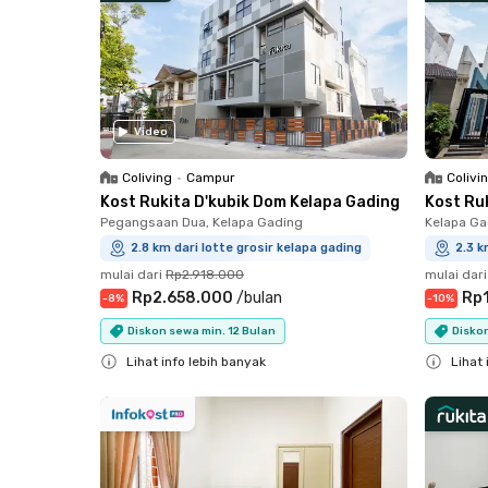
Video
Coliving
•
Campur
Colivi
Kost Rukita D'kubik Dom Kelapa Gading
Kost Ruk
Pegangsaan Dua, Kelapa Gading
Kelapa Ga
2.8 km dari lotte grosir kelapa gading
2.3 k
mulai dari
Rp2.918.000
mulai dari
Rp2.658.000
/
bulan
Rp
-
8
%
-
10
%
Diskon sewa min. 12 Bulan
Diskon
Lihat info lebih banyak
Lihat 
Close
Close