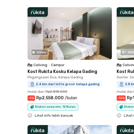
Close
Close
Video
360
Coliving
•
Campur
Colivi
Kost Rukita Kosku Kelapa Gading
Kost Ru
Pegangsaan Dua, Kelapa Gading
Sunter Ja
2.4 km dari lotte grosir kelapa gading
2.8 k
mulai dari
Rp2.818.000
mulai dari
Rp2.558.000
/
bulan
Rp
-
9
%
-
10
%
Diskon sewa min. 12 Bulan
Diskon
Lihat info lebih banyak
Lihat 
Close
Close