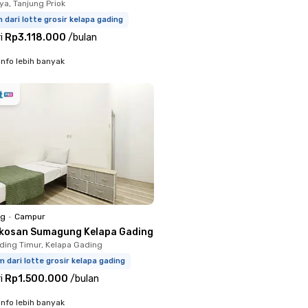
ya, Tanjung Priok
m dari lotte grosir kelapa gading
i
Rp3.118.000
/
bulan
info lebih banyak
ng
•
Campur
kosan Sumagung Kelapa Gading
ding Timur, Kelapa Gading
m dari lotte grosir kelapa gading
i
Rp1.500.000
/
bulan
info lebih banyak