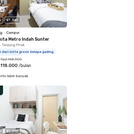
o
360
ng
•
Campur
kita Metro Indah Sunter
 Tanjung Priok
m dari lotte grosir kelapa gading
Rp2.168.000
.118.000
/
bulan
info lebih banyak
o
360