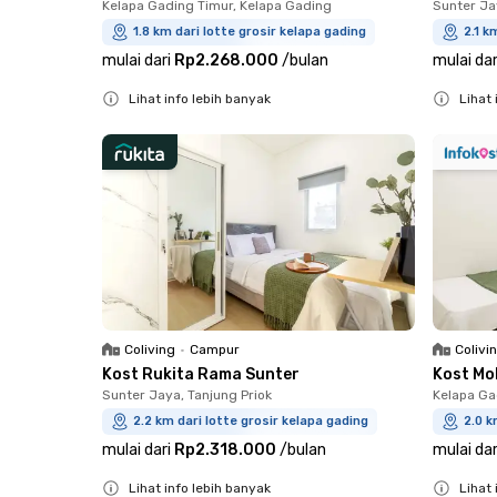
Kelapa Gading Timur, Kelapa Gading
Sunter Ja
1.8 km dari lotte grosir kelapa gading
2.1 k
mulai dari
Rp2.268.000
/
bulan
mulai dar
Lihat info lebih banyak
Lihat 
Close
Close
Coliving
•
Campur
Colivi
Kost Rukita Rama Sunter
Kost Mo
Sunter Jaya, Tanjung Priok
Kelapa Ga
2.2 km dari lotte grosir kelapa gading
2.0 k
mulai dari
Rp2.318.000
/
bulan
mulai dar
Lihat info lebih banyak
Lihat 