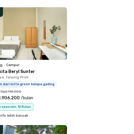
ng
•
Campur
kita Beryl Sunter
ya, Tanjung Priok
m dari lotte grosir kelapa gading
Rp2.118.000
1.906.200
/
bulan
 sewa min. 12 Bulan
info lebih banyak