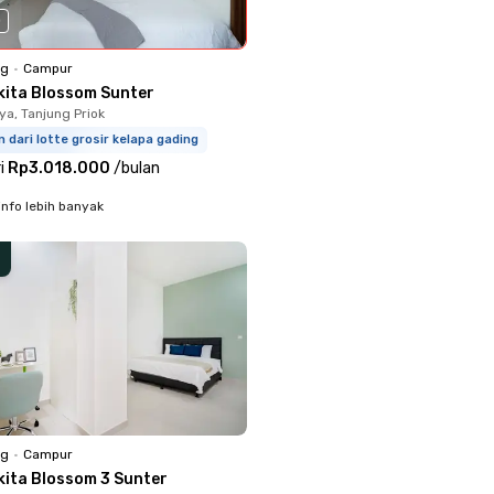
0
ng
•
Campur
kita Blossom Sunter
ya, Tanjung Priok
m dari lotte grosir kelapa gading
i
Rp3.018.000
/
bulan
info lebih banyak
ng
•
Campur
kita Blossom 3 Sunter