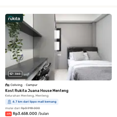
Close
360
Coliving
•
Campur
Kost Rukita Juana House Menteng
Kelurahan Menteng, Menteng
6.7 km dari lippo mall kemang
mulai dari
Rp3.918.000
Rp3.658.000
/
bulan
-
6
%