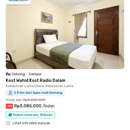
Coliving
•
Campur
Kost Wahid Kost Radio Dalam
Kebayoran Lama Utara, Kebayoran Lama
2.8 km dari lippo mall kemang
mulai dari
Rp3.200.000
Rp3.085.000
/
bulan
-
3
%
Diskon sewa min. 12 Bulan
Lihat info lebih banyak