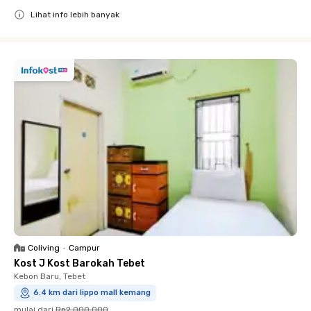
Lihat info lebih banyak
Close
Coliving
•
Campur
Kost J Kost Barokah Tebet
Kebon Baru, Tebet
6.4 km dari lippo mall kemang
mulai dari
Rp2.000.000