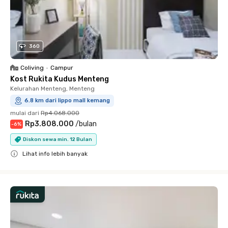
360
Coliving
•
Campur
Kost Rukita Kudus Menteng
Kelurahan Menteng, Menteng
6.8 km dari lippo mall kemang
mulai dari
Rp4.068.000
Rp3.808.000
/
bulan
-
6
%
Diskon sewa min. 12 Bulan
Lihat info lebih banyak
Close