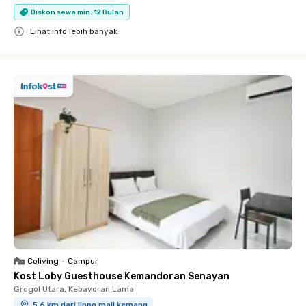
Diskon sewa min. 12 Bulan
Lihat info lebih banyak
Close
Coliving
•
Campur
Kost Loby Guesthouse Kemandoran Senayan
Grogol Utara, Kebayoran Lama
5.6 km dari lippo mall kemang