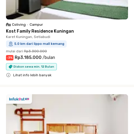
Coliving
•
Campur
Kost Family Residence Kuningan
Karet Kuningan, Setiabudi
5.0 km dari lippo mall kemang
mulai dari
Rp3.300.000
Rp3.185.000
/
bulan
-
3
%
Diskon sewa min. 12 Bulan
Lihat info lebih banyak
Close