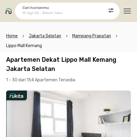
Cari hunianmu
10 Agt 26 - Belum tahu
Ope
Home
Jakarta Selatan
Mampang Prapatan
Lippo Mall Kemang
Apartemen Dekat Lippo Mall Kemang
Jakarta Selatan
1 - 30 dari 154 Apartemen
Tersedia