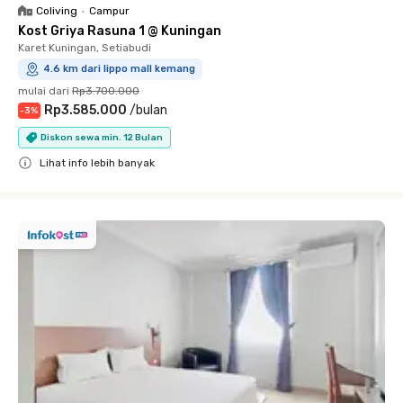
Coliving
•
Campur
Kost Griya Rasuna 1 @ Kuningan
Karet Kuningan, Setiabudi
4.6 km dari lippo mall kemang
mulai dari
Rp3.700.000
Rp3.585.000
/
bulan
-
3
%
Diskon sewa min. 12 Bulan
Lihat info lebih banyak
Close