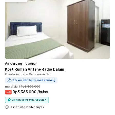
Coliving
•
Campur
Kost Rumah Antene Radio Dalam
Gandaria Utara, Kebayoran Baru
2.6 km dari lippo mall kemang
mulai dari
Rp3.500.000
Rp3.385.000
/
bulan
-
3
%
Diskon sewa min. 12 Bulan
Lihat info lebih banyak
Close