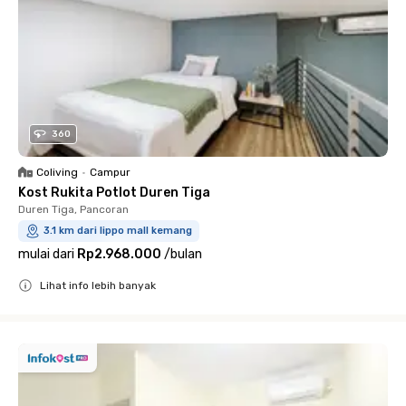
360
Coliving
•
Campur
Kost Rukita Potlot Duren Tiga
Duren Tiga, Pancoran
3.1 km dari lippo mall kemang
mulai dari
Rp2.968.000
/
bulan
Lihat info lebih banyak
Close