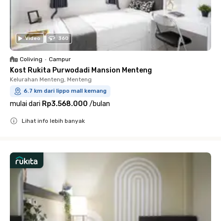
Video
360
Coliving
•
Campur
Kost Rukita Purwodadi Mansion Menteng
Kelurahan Menteng, Menteng
6.7 km dari lippo mall kemang
mulai dari
Rp3.568.000
/
bulan
Lihat info lebih banyak
Close