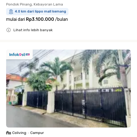
Pondok Pinang, Kebayoran Lama
4.0 km dari lippo mall kemang
mulai dari
Rp3.100.000
/
bulan
Lihat info lebih banyak
Close
Coliving
•
Campur