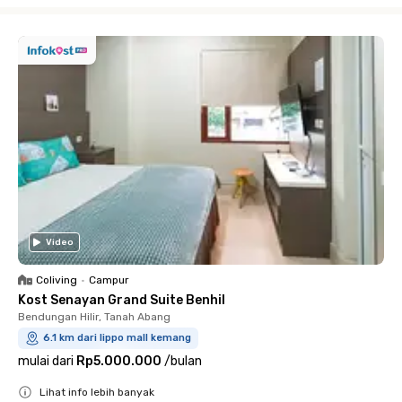
Close
Video
Coliving
•
Campur
Kost Senayan Grand Suite Benhil
Bendungan Hilir, Tanah Abang
6.1 km dari lippo mall kemang
mulai dari
Rp5.000.000
/
bulan
Lihat info lebih banyak