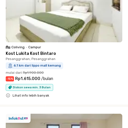
Coliving
•
Campur
Kost Lukita Kost Bintaro
Pesanggrahan, Pesanggrahan
6.1 km dari lippo mall kemang
mulai dari
Rp1.900.000
Rp1.615.000
/
bulan
-
15
%
Diskon sewa min. 3 Bulan
Lihat info lebih banyak
Close