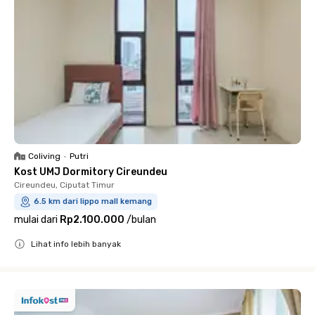
Coliving
•
Putri
Kost UMJ Dormitory Cireundeu
Cireundeu, Ciputat Timur
6.5 km dari lippo mall kemang
mulai dari
Rp2.100.000
/
bulan
Lihat info lebih banyak
Close