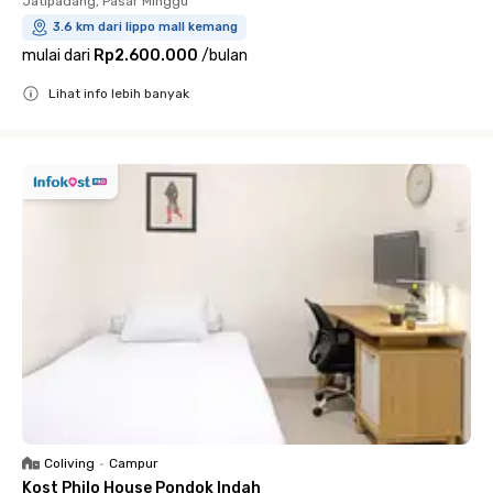
Jatipadang, Pasar Minggu
3.6 km dari lippo mall kemang
mulai dari
Rp2.600.000
/
bulan
Lihat info lebih banyak
Close
Coliving
•
Campur
Kost Philo House Pondok Indah