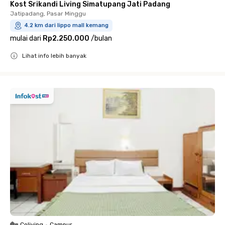
Kost Srikandi Living Simatupang Jati Padang
Jatipadang, Pasar Minggu
4.2 km dari lippo mall kemang
mulai dari
Rp2.250.000
/
bulan
Lihat info lebih banyak
Close
Coliving
•
Campur