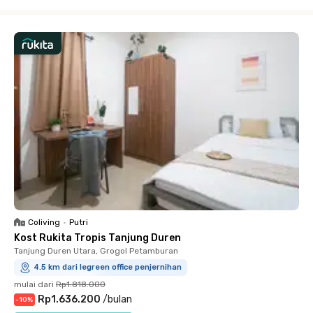
Close
Coliving
•
Putri
Kost Rukita Tropis Tanjung Duren
Tanjung Duren Utara, Grogol Petamburan
4.5 km dari legreen office penjernihan
mulai dari
Rp1.818.000
Rp1.636.200
/
bulan
-
10
%