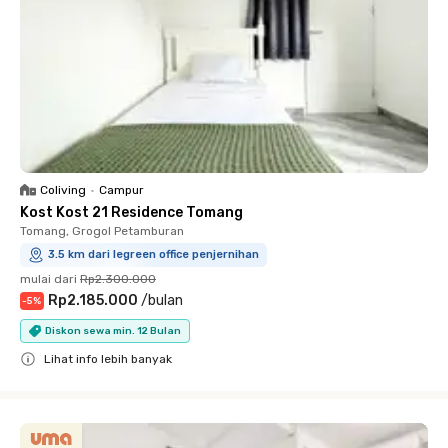
Coliving
•
Campur
Kost Kost 21 Residence Tomang
Tomang, Grogol Petamburan
3.5 km dari legreen office penjernihan
mulai dari
Rp2.300.000
Rp2.185.000
/
bulan
-
5
%
Diskon sewa min. 12 Bulan
Lihat info lebih banyak
Close