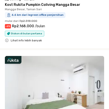
Kost Rukita Pumpkin Coliving Mangga Besar
Mangga Besar, Taman Sari
6.6 km dari legreen office penjernihan
mulai dari
Rp2.318.000
Rp2.168.000
/
bulan
-
6
%
Diskon di bulan pertama
Lihat info lebih banyak
Close