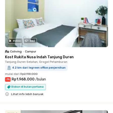
Video
360
Coliving
•
Campur
Kost Rukita Nusa Indah Tanjung Duren
Tanjung Duren Selatan, Grogol Petamburan
4.2 km dari legreen office penjernihan
mulai dari
Rp2.118.000
Rp1.968.000
/
bulan
-
7
%
Diskon di bulan pertama
Lihat info lebih banyak
Close