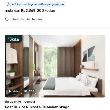
4.8 km dari legreen office penjernihan
mulai dari
Rp2.368.000
/
bulan
Lihat info lebih banyak
Close
Video
360
Coliving
•
Campur
Kost Rukita Rukosta Jelambar Grogol