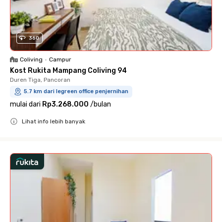
360
Coliving
•
Campur
Kost Rukita Mampang Coliving 94
Duren Tiga, Pancoran
5.7 km dari legreen office penjernihan
mulai dari
Rp3.268.000
/
bulan
Lihat info lebih banyak
Close