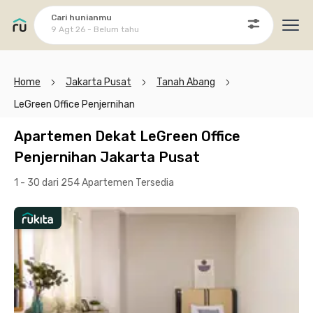
Cari hunianmu
9 Agt 26 - Belum tahu
Ope
Home
Jakarta Pusat
Tanah Abang
LeGreen Office Penjernihan
Apartemen Dekat LeGreen Office
Penjernihan Jakarta Pusat
1 - 30 dari 254 Apartemen
Tersedia