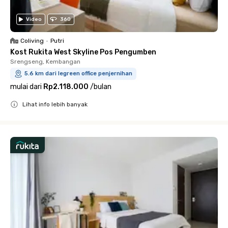
Video
360
Coliving
•
Putri
Kost Rukita West Skyline Pos Pengumben
Srengseng, Kembangan
5.6 km dari legreen office penjernihan
mulai dari
Rp2.118.000
/
bulan
Lihat info lebih banyak
Close