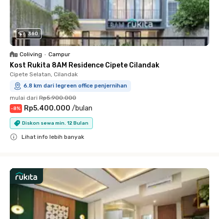
360
Coliving
•
Campur
Kost Rukita 8AM Residence Cipete Cilandak
Cipete Selatan, Cilandak
6.8 km dari legreen office penjernihan
mulai dari
Rp5.900.000
Rp5.400.000
/
bulan
-
8
%
Diskon sewa min. 12 Bulan
Lihat info lebih banyak
Close