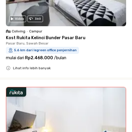
Video
360
Coliving
•
Campur
Kost Rukita Kelinci Bunder Pasar Baru
Pasar Baru, Sawah Besar
5.6 km dari legreen office penjernihan
mulai dari
Rp2.468.000
/
bulan
Lihat info lebih banyak
Close