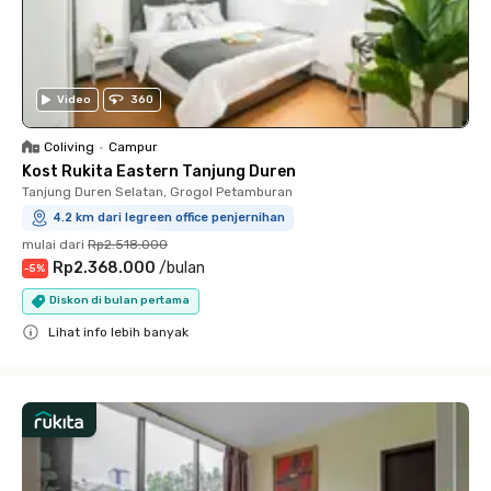
Video
360
Coliving
•
Campur
Kost Rukita Eastern Tanjung Duren
Tanjung Duren Selatan, Grogol Petamburan
4.2 km dari legreen office penjernihan
mulai dari
Rp2.518.000
Rp2.368.000
/
bulan
-
5
%
Diskon di bulan pertama
Lihat info lebih banyak
Close