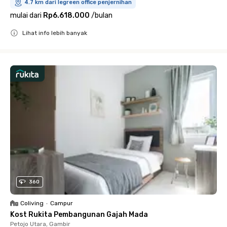
4.7 km dari legreen office penjernihan
mulai dari
Rp6.618.000
/
bulan
Lihat info lebih banyak
Close
360
Coliving
•
Campur
Kost Rukita Pembangunan Gajah Mada
Petojo Utara, Gambir