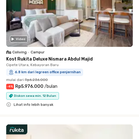
Video
Coliving
•
Campur
Kost Rukita Deluxe Nismara Abdul Majid
Cipete Utara, Kebayoran Baru
6.8 km dari legreen office penjernihan
mulai dari
Rp6.236.000
Rp5.976.000
/
bulan
-
4
%
Diskon sewa min. 12 Bulan
Lihat info lebih banyak
Close