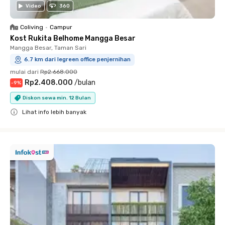
Video
360
Coliving
•
Campur
Kost Rukita Belhome Mangga Besar
Mangga Besar, Taman Sari
6.7 km dari legreen office penjernihan
mulai dari
Rp2.668.000
Rp2.408.000
/
bulan
-
9
%
Diskon sewa min. 12 Bulan
Lihat info lebih banyak
Close