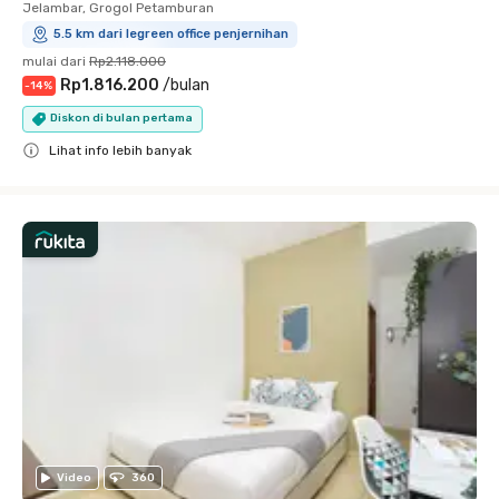
Jelambar, Grogol Petamburan
5.5 km dari legreen office penjernihan
mulai dari
Rp2.118.000
Rp1.816.200
/
bulan
-
14
%
Diskon di bulan pertama
Lihat info lebih banyak
Close
Video
360