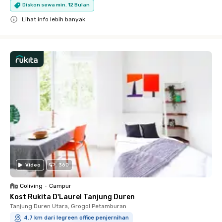
Diskon sewa min. 12 Bulan
Lihat info lebih banyak
Close
Video
360
Coliving
•
Campur
Kost Rukita D'Laurel Tanjung Duren
Tanjung Duren Utara, Grogol Petamburan
4.7 km dari legreen office penjernihan