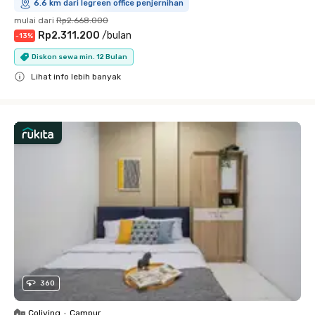
6.6 km dari legreen office penjernihan
mulai dari
Rp2.668.000
Rp2.311.200
/
bulan
-
13
%
Diskon sewa min. 12 Bulan
Lihat info lebih banyak
Close
360
Coliving
•
Campur