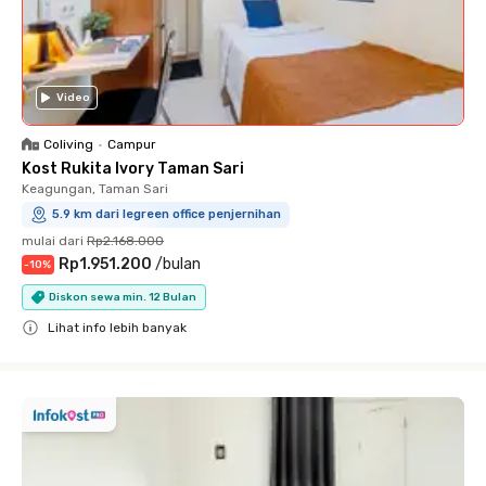
Video
Coliving
•
Campur
Kost Rukita Ivory Taman Sari
Keagungan, Taman Sari
5.9 km dari legreen office penjernihan
mulai dari
Rp2.168.000
Rp1.951.200
/
bulan
-
10
%
Diskon sewa min. 12 Bulan
Lihat info lebih banyak
Close