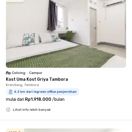
Coliving
•
Campur
Kost Uma Kost Griya Tambora
Krendang, Tambora
6.3 km dari legreen office penjernihan
mulai dari
Rp1.918.000
/
bulan
Lihat info lebih banyak
Close