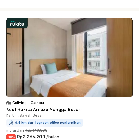
Close
Coliving
•
Campur
Kost Rukita Arroza Mangga Besar
Kartini, Sawah Besar
6.5 km dari legreen office penjernihan
mulai dari
Rp2.518.000
Rp2.266.200
/
bulan
-
10
%