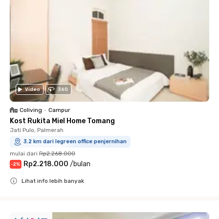
Video
360
Coliving
•
Campur
Kost Rukita Miel Home Tomang
Jati Pulo, Palmerah
3.2 km dari legreen office penjernihan
mulai dari
Rp2.268.000
Rp2.218.000
/
bulan
-
2
%
Lihat info lebih banyak
Close