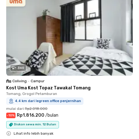
360
Coliving
•
Campur
Kost Uma Kost Topaz Tawakal Tomang
Tomang, Grogol Petamburan
4.4 km dari legreen office penjernihan
mulai dari
Rp2.018.000
Rp1.816.200
/
bulan
-
10
%
Diskon sewa min. 12 Bulan
Lihat info lebih banyak