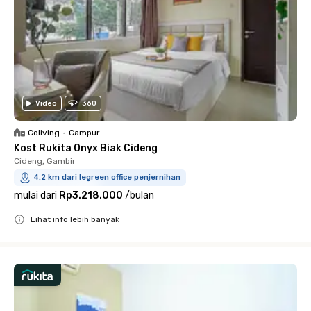
Video
360
Coliving
•
Campur
Kost Rukita Onyx Biak Cideng
Cideng, Gambir
4.2 km dari legreen office penjernihan
mulai dari
Rp3.218.000
/
bulan
Lihat info lebih banyak
Close