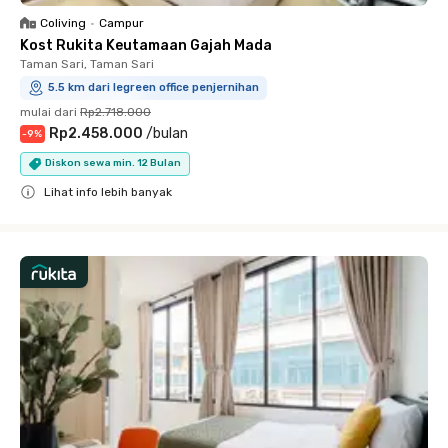
Coliving
•
Campur
Kost Rukita Keutamaan Gajah Mada
Taman Sari, Taman Sari
5.5 km dari legreen office penjernihan
mulai dari
Rp2.718.000
Rp2.458.000
/
bulan
-
9
%
Diskon sewa min. 12 Bulan
Lihat info lebih banyak
Close