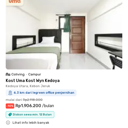
Coliving
•
Campur
Kost Uma Kost Wyn Kedoya
Kedoya Utara, Kebon Jeruk
6.3 km dari legreen office penjernihan
mulai dari
Rp2.118.000
Rp1.906.200
/
bulan
-
10
%
Diskon sewa min. 12 Bulan
Lihat info lebih banyak