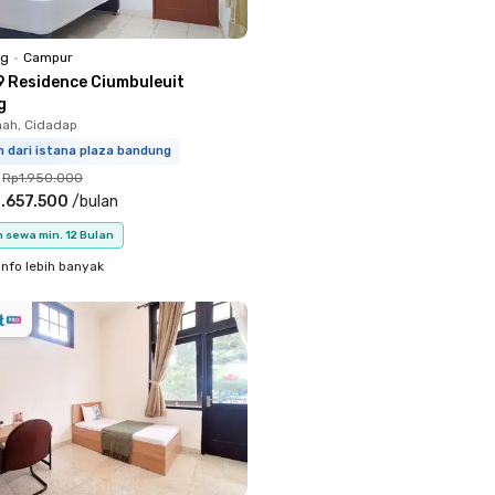
ng
•
Campur
9 Residence Ciumbuleuit
g
ah, Cidadap
m dari istana plaza bandung
Rp1.950.000
.657.500
/
bulan
 sewa min. 12 Bulan
info lebih banyak