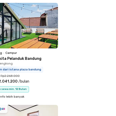
ng
•
Campur
kita Pelanduk Bandung
Lengkong
m dari istana plaza bandung
Rp2.268.000
2.041.200
/
bulan
 sewa min. 12 Bulan
info lebih banyak