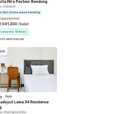
kita Miro Pasteur Bandung
, Sukajadi
m dari istana plaza bandung
Rp2.268.000
2.041.200
/
bulan
 sewa min. 12 Bulan
info lebih banyak
ng
•
Putri
baduyut Lama 34 Residence
g
a, Bojongloa Kidul