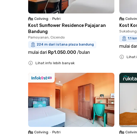
Coliving
•
Putri
Colivi
Kost Sunflower Residence Pajajaran
Kost Ko
Bandung
Sukabunga
Pamoyanan, Cicendo
1.1 k
224 m dari istana plaza bandung
mulai dar
mulai dari
Rp1.050.000
/
bulan
Lihat 
Lihat info lebih banyak
Close
Close
Coliving
•
Putri
Colivi