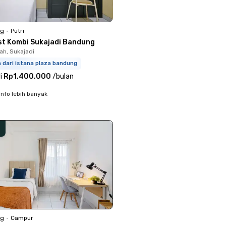
ng
•
Putri
st Kombi Sukajadi Bandung
h, Sukajadi
m dari istana plaza bandung
i
Rp1.400.000
/
bulan
info lebih banyak
ng
•
Campur