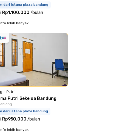
m dari istana plaza bandung
i
Rp1.100.000
/
bulan
info lebih banyak
ng
•
Putri
sma Putri Sekeloa Bandung
Coblong
m dari istana plaza bandung
i
Rp950.000
/
bulan
info lebih banyak