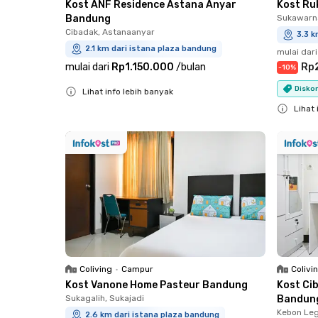
Kost ANF Residence Astana Anyar
Kost Ru
Bandung
Sukawarna
Cibadak, Astanaanyar
3.3 k
2.1 km dari istana plaza bandung
mulai dari
mulai dari
Rp1.150.000
/
bulan
Rp
-
10
%
Diskon
Lihat info lebih banyak
Close
Lihat 
Close
Coliving
•
Campur
Colivi
Kost Vanone Home Pasteur Bandung
Kost Ci
Sukagalih, Sukajadi
Bandun
Kebon Leg
2.6 km dari istana plaza bandung