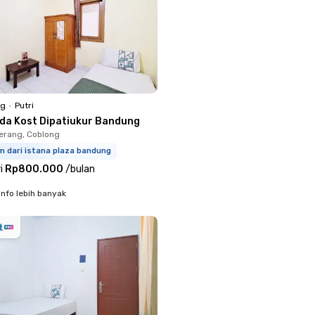
ng
•
Putri
rda Kost Dipatiukur Bandung
erang, Coblong
m dari istana plaza bandung
i
Rp800.000
/
bulan
info lebih banyak