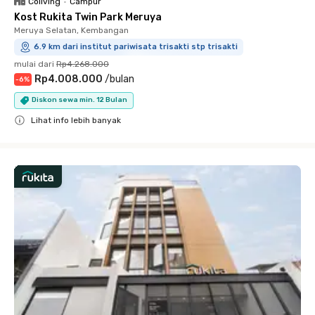
Coliving
•
Campur
Kost Rukita Twin Park Meruya
Meruya Selatan, Kembangan
6.9 km dari institut pariwisata trisakti stp trisakti
mulai dari
Rp4.268.000
Rp4.008.000
/
bulan
-
6
%
Diskon sewa min. 12 Bulan
Lihat info lebih banyak
Close