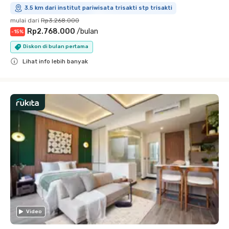
3.5 km dari institut pariwisata trisakti stp trisakti
mulai dari
Rp3.268.000
Rp2.768.000
/
bulan
-
15
%
Diskon di bulan pertama
Lihat info lebih banyak
Close
Video