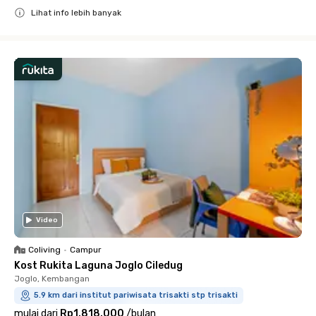
Lihat info lebih banyak
Close
Video
Coliving
•
Campur
Kost Rukita Laguna Joglo Ciledug
Joglo, Kembangan
5.9 km dari institut pariwisata trisakti stp trisakti
mulai dari
Rp1.818.000
/
bulan