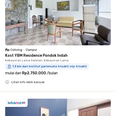
Coliving
•
Campur
Kost YBM Residence Pondok Indah
Kebayoran Lama Selatan, Kebayoran Lama
1.3 km dari institut pariwisata trisakti stp trisakti
mulai dari
Rp2.750.000
/
bulan
Lihat info lebih banyak
Close