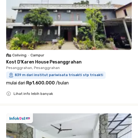
Coliving
•
Campur
Kost D'Karen House Pesanggrahan
Pesanggrahan, Pesanggrahan
839 m dari institut pariwisata trisakti stp trisakti
mulai dari
Rp1.600.000
/
bulan
Lihat info lebih banyak
Close