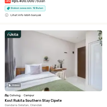
Rp5.400.000
/
bulan
-
8
%
Diskon sewa min. 12 Bulan
Lihat info lebih banyak
Close
Video
Coliving
•
Campur
Kost Rukita Southern Stay Cipete
Gandaria Selatan, Cilandak