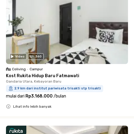
Video
360
Coliving
•
Campur
Kost Rukita Hidup Baru Fatmawati
Gandaria Utara, Kebayoran Baru
2.9 km dari institut pariwisata trisakti stp trisakti
mulai dari
Rp3.168.000
/
bulan
Lihat info lebih banyak
Close