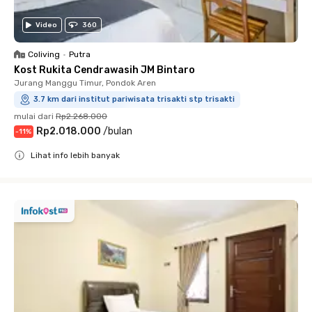
Video
360
Coliving
•
Putra
Kost Rukita Cendrawasih JM Bintaro
Jurang Manggu Timur, Pondok Aren
3.7 km dari institut pariwisata trisakti stp trisakti
mulai dari
Rp2.268.000
Rp2.018.000
/
bulan
-
11
%
Lihat info lebih banyak
Close