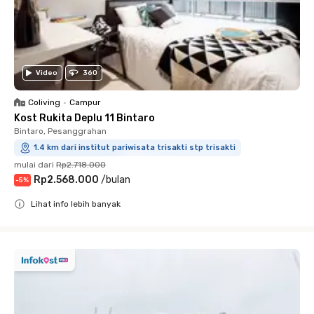
Video
360
Coliving
•
Campur
Kost Rukita Deplu 11 Bintaro
Bintaro, Pesanggrahan
1.4 km dari institut pariwisata trisakti stp trisakti
mulai dari
Rp2.718.000
Rp2.568.000
/
bulan
-
5
%
Lihat info lebih banyak
Close