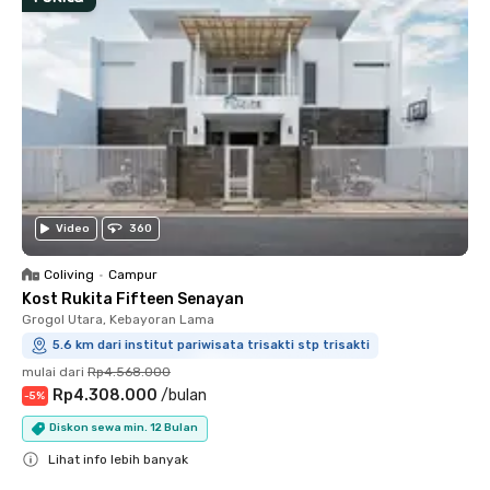
Video
360
Coliving
•
Campur
Kost Rukita Fifteen Senayan
Grogol Utara, Kebayoran Lama
5.6 km dari institut pariwisata trisakti stp trisakti
mulai dari
Rp4.568.000
Rp4.308.000
/
bulan
-
5
%
Diskon sewa min. 12 Bulan
Lihat info lebih banyak
Close