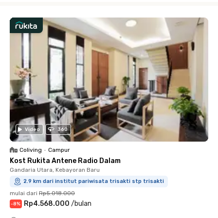
Video
360
Coliving
•
Campur
Kost Rukita Antene Radio Dalam
Gandaria Utara, Kebayoran Baru
2.9 km dari institut pariwisata trisakti stp trisakti
mulai dari
Rp5.018.000
Rp4.568.000
/
bulan
-
8
%