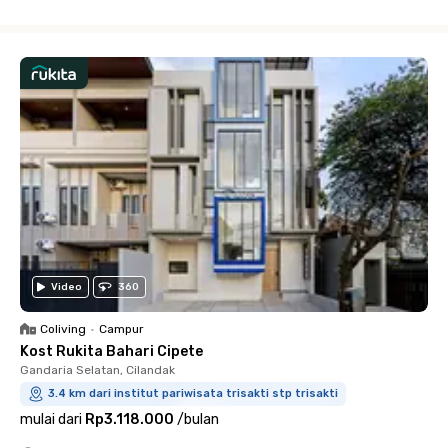
Close
Video
360
Coliving
•
Campur
Kost Rukita Bahari Cipete
Gandaria Selatan, Cilandak
3.4 km dari institut pariwisata trisakti stp trisakti
mulai dari
Rp3.118.000
/
bulan