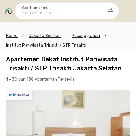
Cari hunianmu
7 Agt 26 - Belum tahu
Ope
Home
Jakarta Selatan
Pesanggrahan
Institut Pariwisata Trisakti / STP Trisakti
Apartemen Dekat Institut Pariwisata
Trisakti / STP Trisakti Jakarta Selatan
1 - 30 dari 138 Apartemen
Tersedia