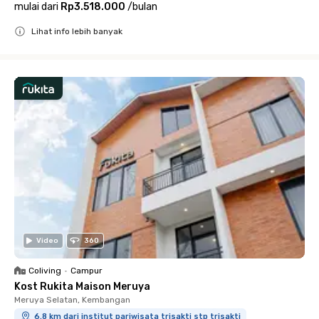
mulai dari
Rp3.518.000
/
bulan
Lihat info lebih banyak
Close
Video
360
Coliving
•
Campur
Kost Rukita Maison Meruya
Meruya Selatan, Kembangan
6.8 km dari institut pariwisata trisakti stp trisakti