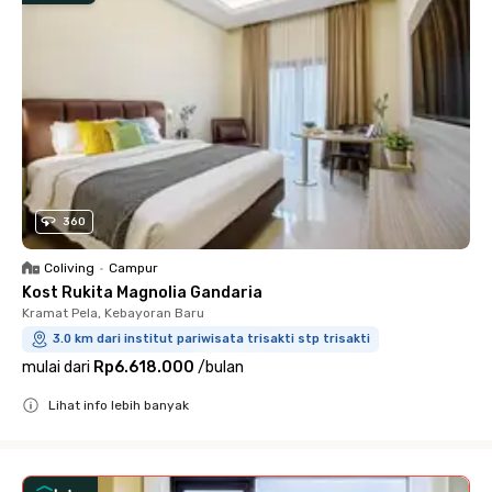
360
Coliving
•
Campur
Kost Rukita Magnolia Gandaria
Kramat Pela, Kebayoran Baru
3.0 km dari institut pariwisata trisakti stp trisakti
mulai dari
Rp6.618.000
/
bulan
Lihat info lebih banyak
Close