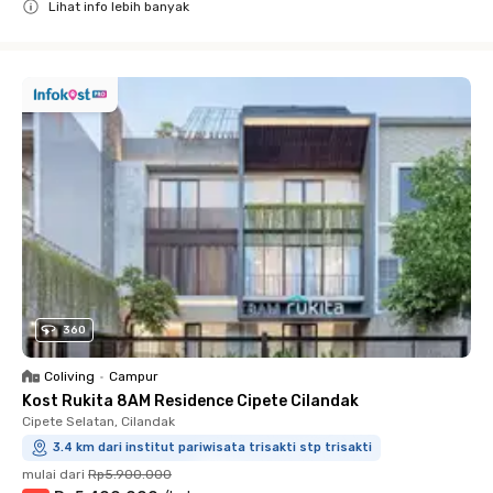
Lihat info lebih banyak
Close
360
Coliving
•
Campur
Kost Rukita 8AM Residence Cipete Cilandak
Cipete Selatan, Cilandak
3.4 km dari institut pariwisata trisakti stp trisakti
mulai dari
Rp5.900.000