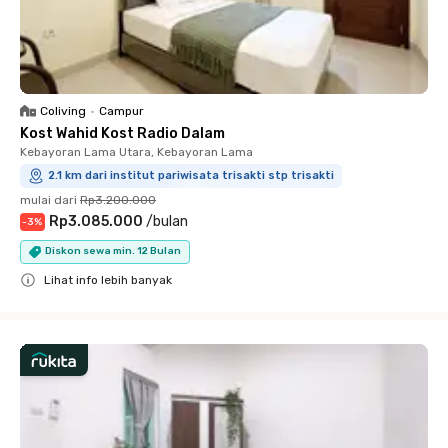
Coliving
•
Campur
Kost Wahid Kost Radio Dalam
Kebayoran Lama Utara, Kebayoran Lama
2.1 km dari institut pariwisata trisakti stp trisakti
mulai dari
Rp3.200.000
Rp3.085.000
/
bulan
-
3
%
Diskon sewa min. 12 Bulan
Lihat info lebih banyak
Close