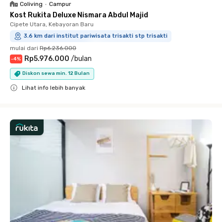
Coliving
•
Campur
Kost Rukita Deluxe Nismara Abdul Majid
Cipete Utara, Kebayoran Baru
3.6 km dari institut pariwisata trisakti stp trisakti
mulai dari
Rp6.236.000
Rp5.976.000
/
bulan
-
4
%
Diskon sewa min. 12 Bulan
Lihat info lebih banyak
Close