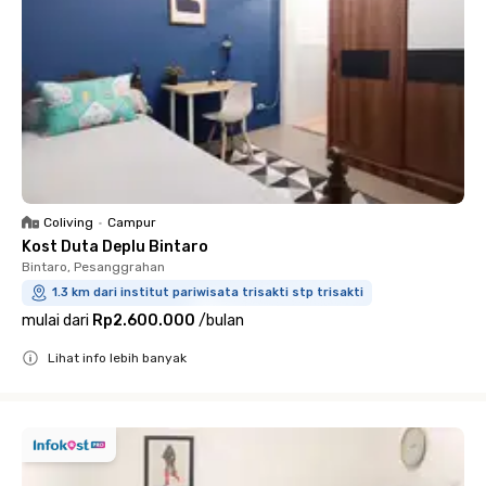
Coliving
•
Campur
Kost Duta Deplu Bintaro
Bintaro, Pesanggrahan
1.3 km dari institut pariwisata trisakti stp trisakti
mulai dari
Rp2.600.000
/
bulan
Lihat info lebih banyak
Close