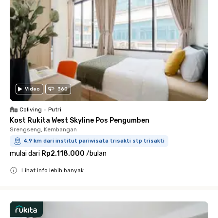
Video
360
Coliving
•
Putri
Kost Rukita West Skyline Pos Pengumben
Srengseng, Kembangan
4.9 km dari institut pariwisata trisakti stp trisakti
mulai dari
Rp2.118.000
/
bulan
Lihat info lebih banyak
Close