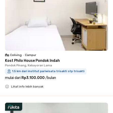
Coliving
•
Campur
Kost Philo House Pondok Indah
Pondok Pinang, Kebayoran Lama
1.5 km dari institut pariwisata trisakti stp trisakti
mulai dari
Rp3.100.000
/
bulan
Lihat info lebih banyak
Close