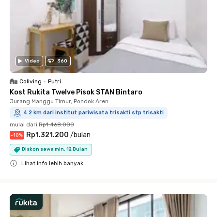
Video
360
Coliving
•
Putri
Kost Rukita Twelve Pisok STAN Bintaro
Jurang Manggu Timur, Pondok Aren
4.2 km dari institut pariwisata trisakti stp trisakti
mulai dari
Rp1.468.000
Rp1.321.200
/
bulan
-
10
%
Diskon sewa min. 12 Bulan
Lihat info lebih banyak
Close