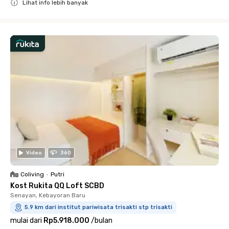
Lihat info lebih banyak
Close
Video
360
Coliving
•
Putri
Kost Rukita QQ Loft SCBD
Senayan, Kebayoran Baru
5.9 km dari institut pariwisata trisakti stp trisakti
mulai dari
Rp5.918.000
/
bulan