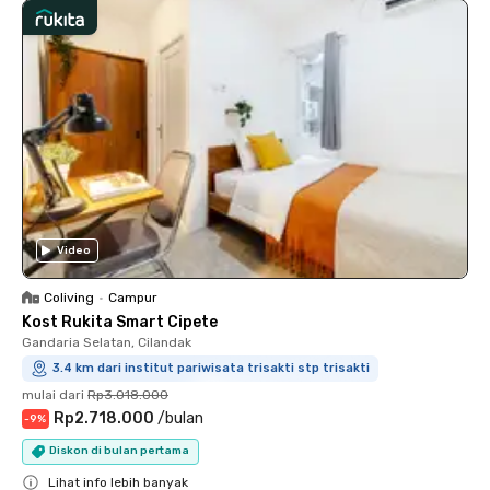
Video
Coliving
•
Campur
Kost Rukita Smart Cipete
Gandaria Selatan, Cilandak
3.4 km dari institut pariwisata trisakti stp trisakti
mulai dari
Rp3.018.000
Rp2.718.000
/
bulan
-
9
%
Diskon di bulan pertama
Lihat info lebih banyak