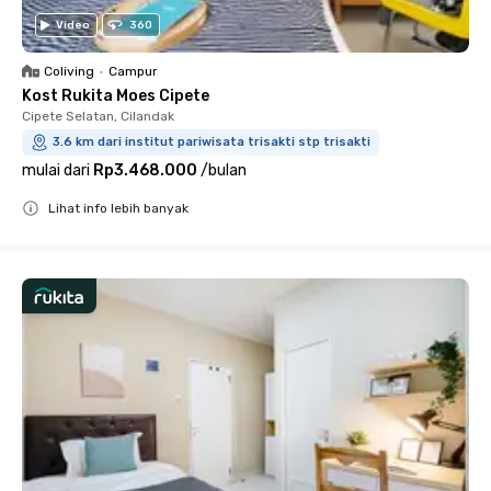
Video
360
Coliving
•
Campur
Kost Rukita Moes Cipete
Cipete Selatan, Cilandak
3.6 km dari institut pariwisata trisakti stp trisakti
mulai dari
Rp3.468.000
/
bulan
Lihat info lebih banyak
Close