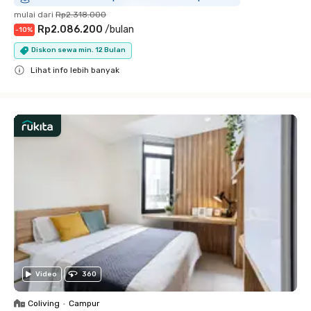
mulai dari
Rp2.318.000
Rp2.086.200
/
bulan
-
10
%
Diskon sewa min. 12 Bulan
Lihat info lebih banyak
Close
Video
360
Coliving
•
Campur