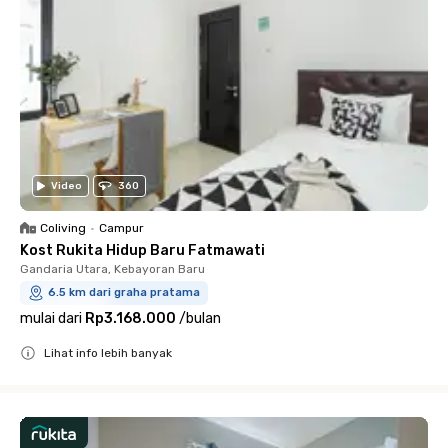
Video
360
Coliving
•
Campur
Kost Rukita Hidup Baru Fatmawati
Gandaria Utara, Kebayoran Baru
6.5 km dari graha pratama
mulai dari
Rp3.168.000
/
bulan
Lihat info lebih banyak
Close