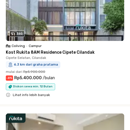
360
Coliving
•
Campur
Kost Rukita 8AM Residence Cipete Cilandak
Cipete Selatan, Cilandak
6.3 km dari graha pratama
mulai dari
Rp5.900.000
Rp5.400.000
/
bulan
-
8
%
Diskon sewa min. 12 Bulan
Lihat info lebih banyak
Close