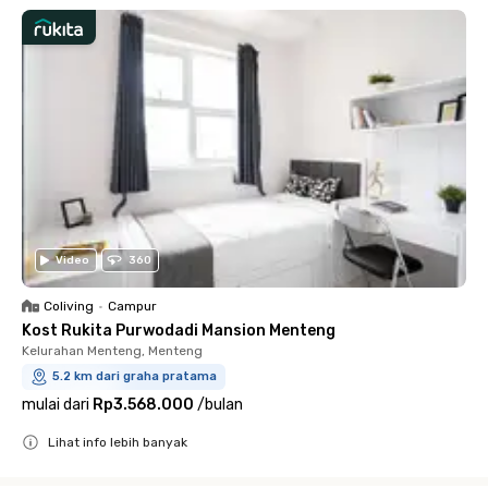
Video
360
Coliving
•
Campur
Kost Rukita Purwodadi Mansion Menteng
Kelurahan Menteng, Menteng
5.2 km dari graha pratama
mulai dari
Rp3.568.000
/
bulan
Lihat info lebih banyak
Close