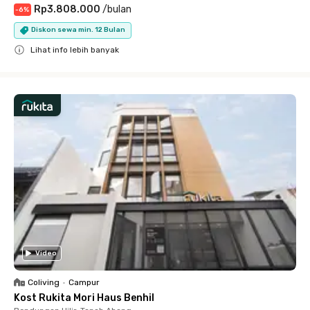
Rp3.808.000
/
bulan
-
6
%
Diskon sewa min. 12 Bulan
Lihat info lebih banyak
Close
Video
Coliving
•
Campur
Kost Rukita Mori Haus Benhil