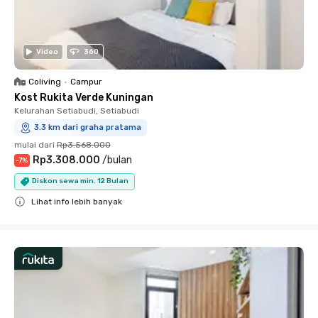
Video
360
Coliving
•
Campur
Kost Rukita Verde Kuningan
Kelurahan Setiabudi, Setiabudi
3.3 km dari graha pratama
mulai dari
Rp3.568.000
Rp3.308.000
/
bulan
-
7
%
Diskon sewa min. 12 Bulan
Lihat info lebih banyak
Close