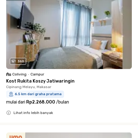
360
Coliving
•
Campur
Kost Rukita Koszy Jatiwaringin
Cipinang Melayu, Makasar
6.5 km dari graha pratama
mulai dari
Rp2.268.000
/
bulan
Lihat info lebih banyak
Close