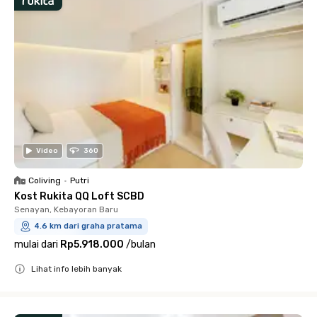
Video
360
Coliving
•
Putri
Kost Rukita QQ Loft SCBD
Senayan, Kebayoran Baru
4.6 km dari graha pratama
mulai dari
Rp5.918.000
/
bulan
Lihat info lebih banyak
Close