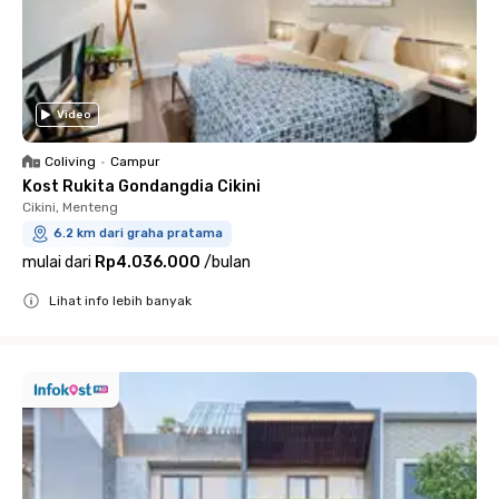
Video
Coliving
•
Campur
Kost Rukita Gondangdia Cikini
Cikini, Menteng
6.2 km dari graha pratama
mulai dari
Rp4.036.000
/
bulan
Lihat info lebih banyak
Close