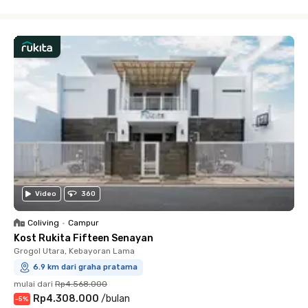
Close
Video
360
Coliving
•
Campur
Kost Rukita Fifteen Senayan
Grogol Utara, Kebayoran Lama
6.9 km dari graha pratama
mulai dari
Rp4.568.000
Rp4.308.000
/
bulan
-
5
%