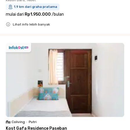
1.9 km dari graha pratama
mulai dari
Rp1.950.000
/
bulan
Lihat info lebih banyak
Close
Coliving
•
Putri
Kost Gafa Residence Paseban