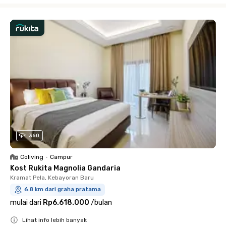
360
Coliving
•
Campur
Kost Rukita Magnolia Gandaria
Kramat Pela, Kebayoran Baru
6.8 km dari graha pratama
mulai dari
Rp6.618.000
/
bulan
Lihat info lebih banyak