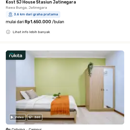
Kost SJ House Stasiun Jatinegara
Rawa Bunga, Jatinegara
3.6 km dari graha pratama
mulai dari
Rp1.650.000
/
bulan
Lihat info lebih banyak
Close
Video
360
Coliving
•
Campur