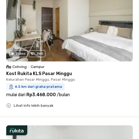
Video
360
Coliving
•
Campur
Kost Rukita KLS Pasar Minggu
Kelurahan Pasar Minggu, Pasar Minggu
6.5 km dari graha pratama
mulai dari
Rp3.468.000
/
bulan
Lihat info lebih banyak
Close