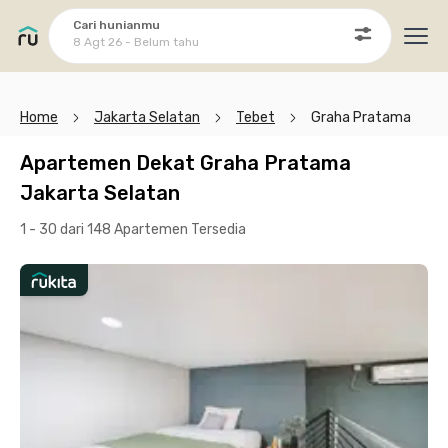
Cari hunianmu
8 Agt 26 - Belum tahu
Ope
Home
Jakarta Selatan
Tebet
Graha Pratama
Apartemen Dekat Graha Pratama
Jakarta Selatan
1 - 30 dari 148 Apartemen
Tersedia