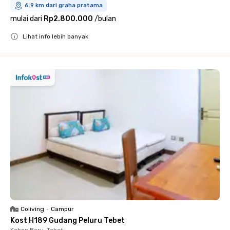
6.9 km dari graha pratama
mulai dari
Rp2.800.000
/
bulan
Lihat info lebih banyak
Close
Coliving
•
Campur
Kost H189 Gudang Peluru Tebet
Kebon Baru, Tebet