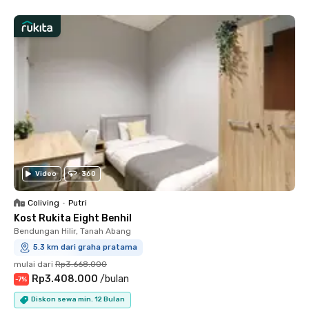
Video
360
Coliving
•
Putri
Kost Rukita Eight Benhil
Bendungan Hilir, Tanah Abang
5.3 km dari graha pratama
mulai dari
Rp3.668.000
Rp3.408.000
/
bulan
-
7
%
Diskon sewa min. 12 Bulan