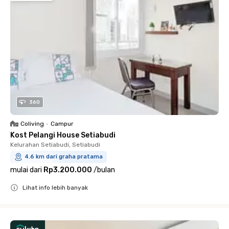
360
Coliving
•
Campur
Kost Pelangi House Setiabudi
Kelurahan Setiabudi, Setiabudi
4.6 km dari graha pratama
mulai dari
Rp3.200.000
/
bulan
Lihat info lebih banyak
Close