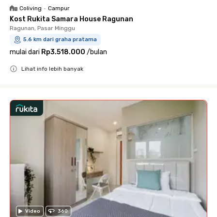
Coliving
•
Campur
Kost Rukita Samara House Ragunan
Ragunan, Pasar Minggu
5.6 km dari graha pratama
mulai dari
Rp3.518.000
/
bulan
Lihat info lebih banyak
Close
Video
360