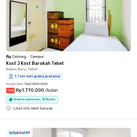
Coliving
•
Campur
Kost J Kost Barokah Tebet
Kebon Baru, Tebet
1.7 km dari graha pratama
mulai dari
Rp2.000.000
Rp1.770.000
/
bulan
-
11
%
Diskon sewa min. 12 Bulan
Lihat info lebih banyak
Close