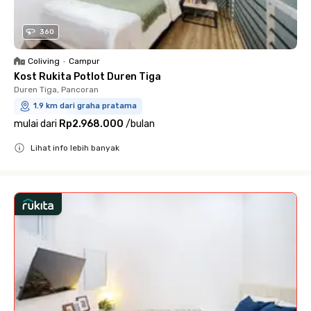
360
Coliving
•
Campur
Kost Rukita Potlot Duren Tiga
Duren Tiga, Pancoran
1.9 km dari graha pratama
mulai dari
Rp2.968.000
/
bulan
Lihat info lebih banyak
Close