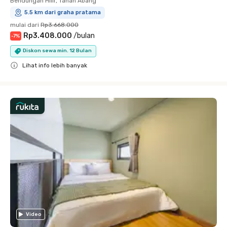
Bendungan Hilir, Tanah Abang
5.5 km dari graha pratama
mulai dari
Rp3.668.000
Rp3.408.000
/
bulan
-
7
%
Diskon sewa min. 12 Bulan
Lihat info lebih banyak
Close
Video