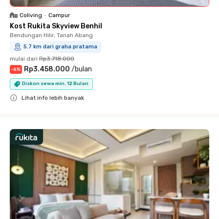
Coliving
•
Campur
Kost Rukita Skyview Benhil
Bendungan Hilir, Tanah Abang
5.7 km dari graha pratama
mulai dari
Rp3.718.000
Rp3.458.000
/
bulan
-
6
%
Diskon sewa min. 12 Bulan
Lihat info lebih banyak
Close