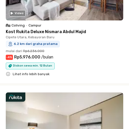
Video
Coliving
•
Campur
Kost Rukita Deluxe Nismara Abdul Majid
Cipete Utara, Kebayoran Baru
6.2 km dari graha pratama
mulai dari
Rp6.236.000
Rp5.976.000
/
bulan
-
4
%
Diskon sewa min. 12 Bulan
Lihat info lebih banyak
Close