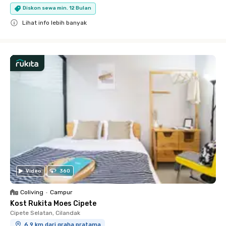
Diskon sewa min. 12 Bulan
Lihat info lebih banyak
Close
Video
360
Coliving
•
Campur
Kost Rukita Moes Cipete
Cipete Selatan, Cilandak
6.9 km dari graha pratama