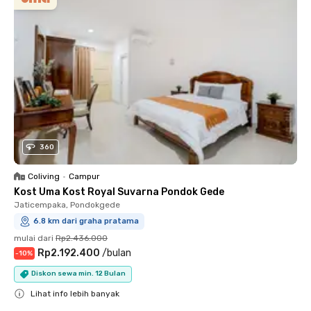
360
Coliving
•
Campur
Kost Uma Kost Royal Suvarna Pondok Gede
Jaticempaka, Pondokgede
6.8 km dari graha pratama
mulai dari
Rp2.436.000
Rp2.192.400
/
bulan
-
10
%
Diskon sewa min. 12 Bulan
Lihat info lebih banyak
Close