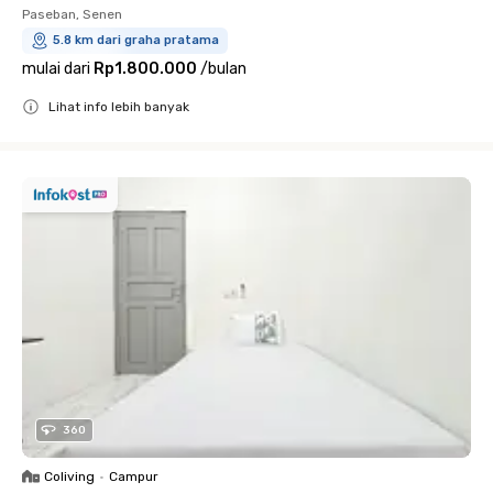
Paseban, Senen
5.8 km dari graha pratama
mulai dari
Rp1.800.000
/
bulan
Lihat info lebih banyak
Close
360
Coliving
•
Campur