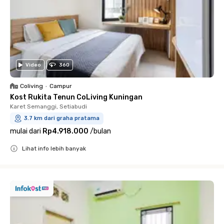
Video
360
Coliving
•
Campur
Kost Rukita Tenun CoLiving Kuningan
Karet Semanggi, Setiabudi
3.7 km dari graha pratama
mulai dari
Rp4.918.000
/
bulan
Lihat info lebih banyak
Close