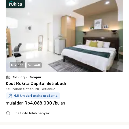
Video
360
Coliving
•
Campur
Kost Rukita Capital Setiabudi
Kelurahan Setiabudi, Setiabudi
4.8 km dari graha pratama
mulai dari
Rp4.068.000
/
bulan
Lihat info lebih banyak
Close