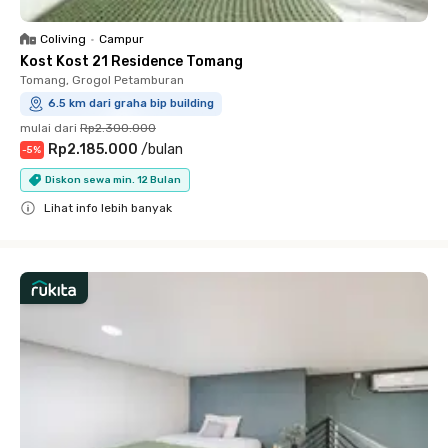
Coliving
•
Campur
Kost Kost 21 Residence Tomang
Tomang, Grogol Petamburan
6.5 km dari graha bip building
mulai dari
Rp2.300.000
Rp2.185.000
/
bulan
-
5
%
Diskon sewa min. 12 Bulan
Lihat info lebih banyak
Close