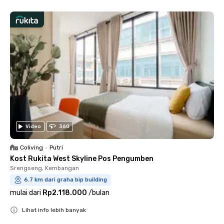
Video
360
Coliving
•
Putri
Kost Rukita West Skyline Pos Pengumben
Srengseng, Kembangan
6.7 km dari graha bip building
mulai dari
Rp2.118.000
/
bulan
Lihat info lebih banyak
Close