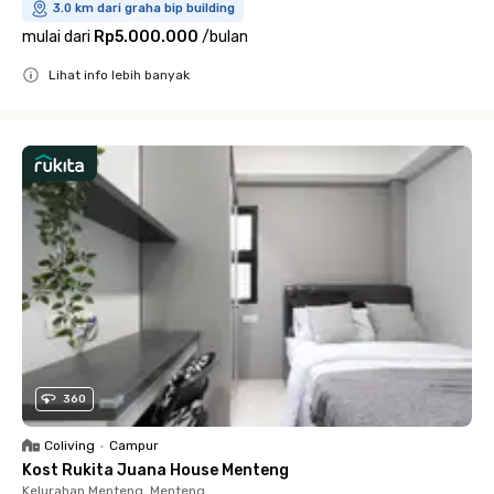
3.0 km dari graha bip building
mulai dari
Rp5.000.000
/
bulan
Lihat info lebih banyak
Close
360
Coliving
•
Campur
Kost Rukita Juana House Menteng
Kelurahan Menteng, Menteng