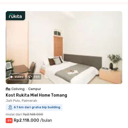
Video
360
Coliving
•
Campur
Kost Rukita Miel Home Tomang
Jati Pulo, Palmerah
6.1 km dari graha bip building
mulai dari
Rp2.168.000
Rp2.118.000
/
bulan
-
2
%