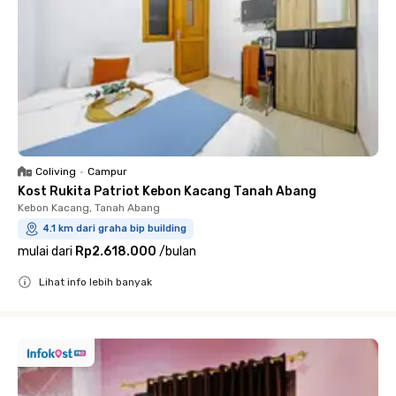
Coliving
•
Campur
Kost Rukita Patriot Kebon Kacang Tanah Abang
Kebon Kacang, Tanah Abang
4.1 km dari graha bip building
mulai dari
Rp2.618.000
/
bulan
Lihat info lebih banyak
Close