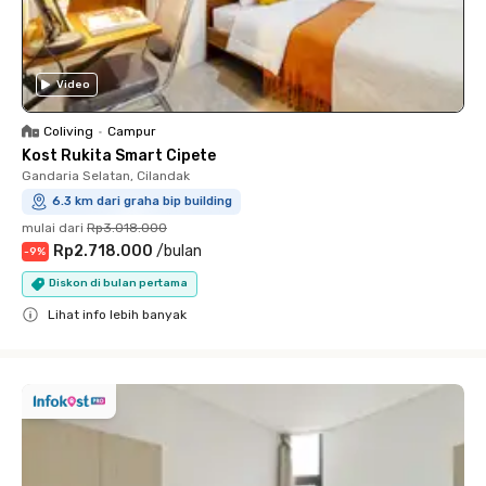
Video
Coliving
•
Campur
Kost Rukita Smart Cipete
Gandaria Selatan, Cilandak
6.3 km dari graha bip building
mulai dari
Rp3.018.000
Rp2.718.000
/
bulan
-
9
%
Diskon di bulan pertama
Lihat info lebih banyak
Close