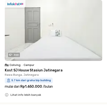
360
Coliving
•
Campur
Kost SJ House Stasiun Jatinegara
Rawa Bunga, Jatinegara
5.7 km dari graha bip building
mulai dari
Rp1.650.000
/
bulan
Lihat info lebih banyak
Close