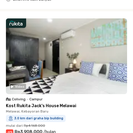
Close
Video
Coliving
•
Campur
Kost Rukita Jack's House Melawai
Melawai, Kebayoran Baru
3.0 km dari graha bip building
mulai dari
Rp4.168.000
Rp3.908.000
/
bulan
-
6
%