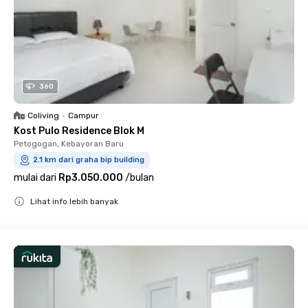
360
Coliving
•
Campur
Kost Pulo Residence Blok M
Petogogan, Kebayoran Baru
2.1 km dari graha bip building
mulai dari
Rp3.050.000
/
bulan
Lihat info lebih banyak
Close