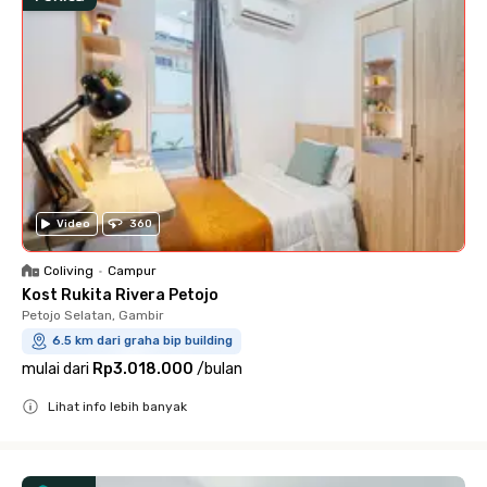
Video
360
Coliving
•
Campur
Kost Rukita Rivera Petojo
Petojo Selatan, Gambir
6.5 km dari graha bip building
mulai dari
Rp3.018.000
/
bulan
Lihat info lebih banyak
Close