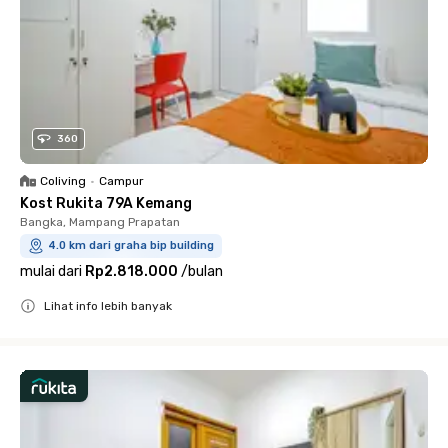
360
Coliving
•
Campur
Kost Rukita 79A Kemang
Bangka, Mampang Prapatan
4.0 km dari graha bip building
mulai dari
Rp2.818.000
/
bulan
Lihat info lebih banyak
Close