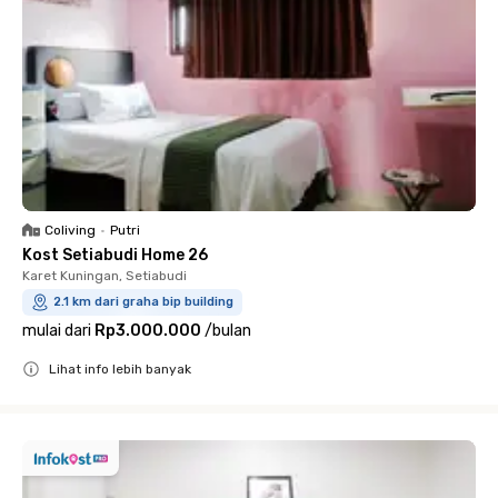
Coliving
•
Putri
Kost Setiabudi Home 26
Karet Kuningan, Setiabudi
2.1 km dari graha bip building
mulai dari
Rp3.000.000
/
bulan
Lihat info lebih banyak
Close