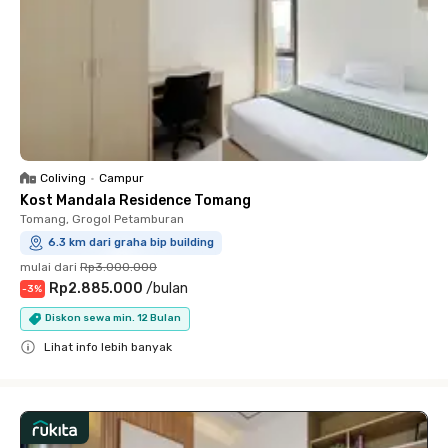
Coliving
•
Campur
Kost Mandala Residence Tomang
Tomang, Grogol Petamburan
6.3 km dari graha bip building
mulai dari
Rp3.000.000
Rp2.885.000
/
bulan
-
3
%
Diskon sewa min. 12 Bulan
Lihat info lebih banyak
Close