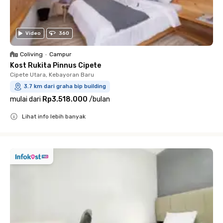
Video
360
Coliving
•
Campur
Kost Rukita Pinnus Cipete
Cipete Utara, Kebayoran Baru
3.7 km dari graha bip building
mulai dari
Rp3.518.000
/
bulan
Lihat info lebih banyak
Close