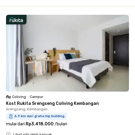
Close
Coliving
•
Campur
Kost Rukita Srengseng Coliving Kembangan
Srengseng, Kembangan
6.9 km dari graha bip building
mulai dari
Rp3.418.000
/
bulan
Lihat info lebih banyak