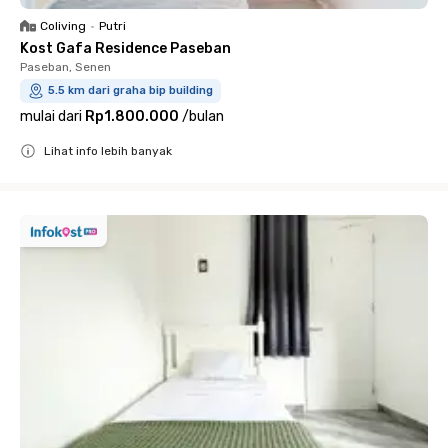
Coliving
•
Putri
Kost Gafa Residence Paseban
Paseban, Senen
5.5 km dari graha bip building
mulai dari
Rp1.800.000
/
bulan
Lihat info lebih banyak
Close