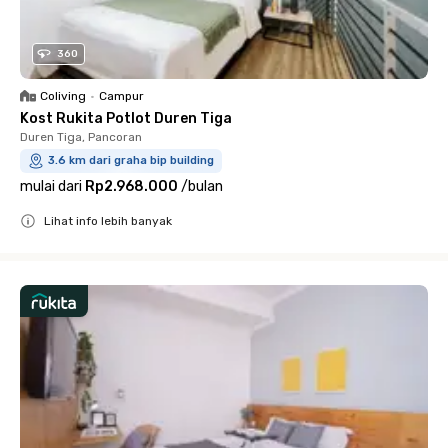
360
Coliving
•
Campur
Kost Rukita Potlot Duren Tiga
Duren Tiga, Pancoran
3.6 km dari graha bip building
mulai dari
Rp2.968.000
/
bulan
Lihat info lebih banyak
Close