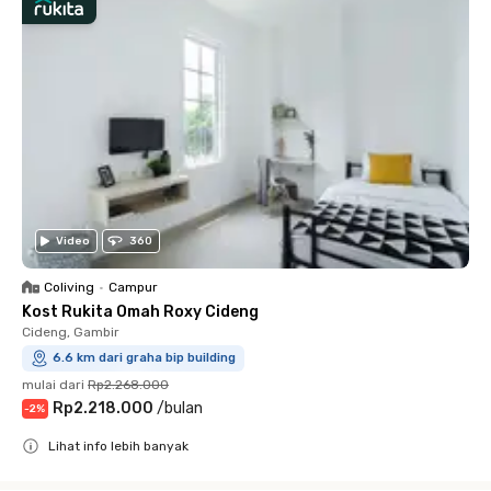
Video
360
Coliving
•
Campur
Kost Rukita Omah Roxy Cideng
Cideng, Gambir
6.6 km dari graha bip building
mulai dari
Rp2.268.000
Rp2.218.000
/
bulan
-
2
%
Lihat info lebih banyak
Close