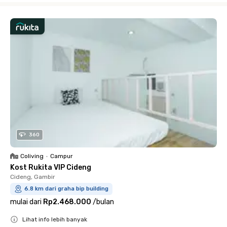
360
Coliving
•
Campur
Kost Rukita VIP Cideng
Cideng, Gambir
6.8 km dari graha bip building
mulai dari
Rp2.468.000
/
bulan
Lihat info lebih banyak