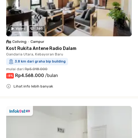
Video
360
Coliving
•
Campur
Kost Rukita Antene Radio Dalam
Gandaria Utara, Kebayoran Baru
3.8 km dari graha bip building
mulai dari
Rp5.018.000
Rp4.568.000
/
bulan
-
8
%
Lihat info lebih banyak
Close