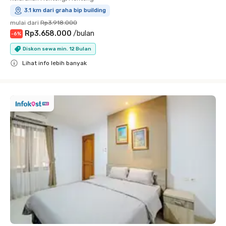
3.1 km dari graha bip building
mulai dari
Rp3.918.000
Rp3.658.000
/
bulan
-
6
%
Diskon sewa min. 12 Bulan
Lihat info lebih banyak
Close