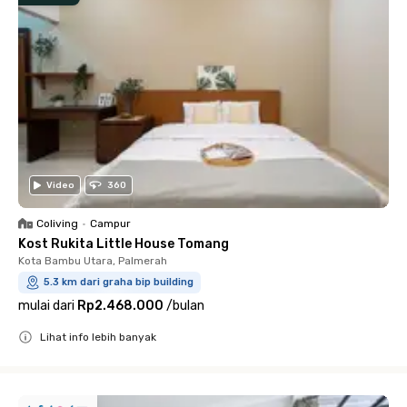
Video
360
Coliving
•
Campur
Kost Rukita Little House Tomang
Kota Bambu Utara, Palmerah
5.3 km dari graha bip building
mulai dari
Rp2.468.000
/
bulan
Lihat info lebih banyak
Close