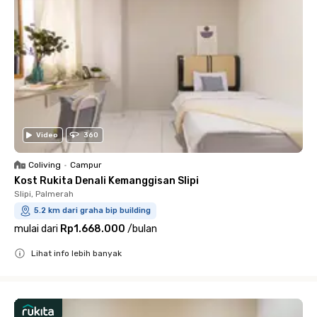
Video
360
Coliving
•
Campur
Kost Rukita Denali Kemanggisan Slipi
Slipi, Palmerah
5.2 km dari graha bip building
mulai dari
Rp1.668.000
/
bulan
Lihat info lebih banyak
Close