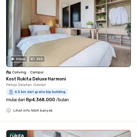
Video
360
Coliving
•
Campur
Kost Rukita Deluxe Harmoni
Petojo Selatan, Gambir
6.5 km dari graha bip building
mulai dari
Rp4.368.000
/
bulan
Lihat info lebih banyak
Close