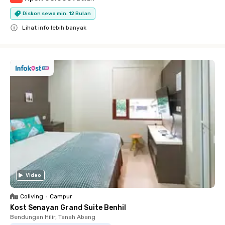
Diskon sewa min. 12 Bulan
Lihat info lebih banyak
Close
Video
Coliving
•
Campur
Kost Senayan Grand Suite Benhil
Bendungan Hilir, Tanah Abang