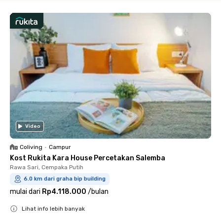
Video
Coliving
•
Campur
Kost Rukita Kara House Percetakan Salemba
Rawa Sari, Cempaka Putih
6.0 km dari graha bip building
mulai dari
Rp4.118.000
/
bulan
Lihat info lebih banyak
Close