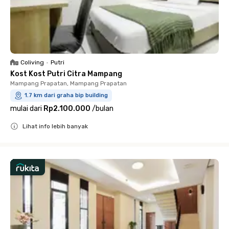
Coliving
•
Putri
Kost Kost Putri Citra Mampang
Mampang Prapatan, Mampang Prapatan
1.7 km dari graha bip building
mulai dari
Rp2.100.000
/
bulan
Lihat info lebih banyak
Close