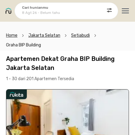
Cari hunianmu
8 Agt 26 - Belum tahu
Ope
Home
Jakarta Selatan
Setiabudi
Graha BIP Building
Apartemen Dekat Graha BIP Building
Jakarta Selatan
1 - 30 dari 201 Apartemen
Tersedia