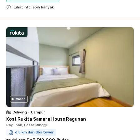
Lihat info lebih banyak
Close
Video
Coliving
•
Campur
Kost Rukita Samara House Ragunan
Ragunan, Pasar Minggu
6.8 km dari dbs tower