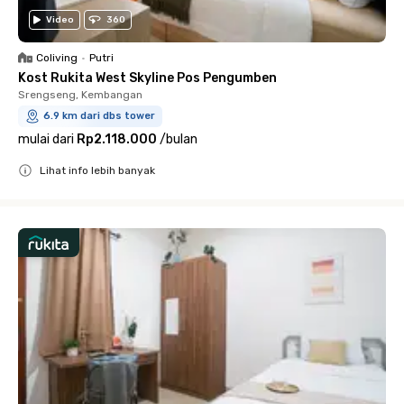
Video
360
Coliving
•
Putri
Kost Rukita West Skyline Pos Pengumben
Srengseng, Kembangan
6.9 km dari dbs tower
mulai dari
Rp2.118.000
/
bulan
Lihat info lebih banyak
Close