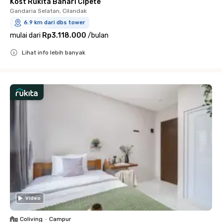
Kost Rukita Bahari Cipete
Gandaria Selatan, Cilandak
6.9 km dari dbs tower
mulai dari
Rp3.118.000
/
bulan
Lihat info lebih banyak
Close
Video
Coliving
•
Campur