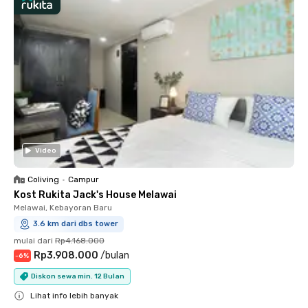
Video
Coliving
•
Campur
Kost Rukita Jack's House Melawai
Melawai, Kebayoran Baru
3.6 km dari dbs tower
mulai dari
Rp4.168.000
Rp3.908.000
/
bulan
-
6
%
Diskon sewa min. 12 Bulan
Lihat info lebih banyak