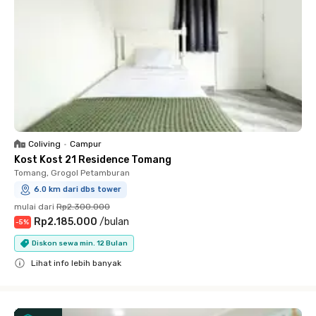
Coliving
•
Campur
Kost Kost 21 Residence Tomang
Tomang, Grogol Petamburan
6.0 km dari dbs tower
mulai dari
Rp2.300.000
Rp2.185.000
/
bulan
-
5
%
Diskon sewa min. 12 Bulan
Lihat info lebih banyak
Close