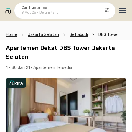
Cari hunianmu
9 Agt 26 - Belum tahu
Ope
Home
Jakarta Selatan
Setiabudi
DBS Tower
Apartemen Dekat DBS Tower Jakarta
Selatan
1 - 30 dari 217 Apartemen
Tersedia