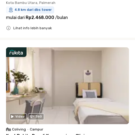
Kota Bambu Utara, Palmerah
4.8 km dari dbs tower
mulai dari
Rp2.468.000
/
bulan
Lihat info lebih banyak
Close
Video
360
Coliving
•
Campur