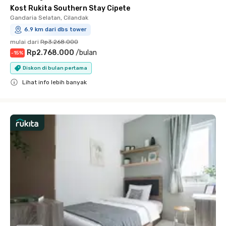
Kost Rukita Southern Stay Cipete
Gandaria Selatan, Cilandak
6.9 km dari dbs tower
mulai dari
Rp3.268.000
Rp2.768.000
/
bulan
-
15
%
Diskon di bulan pertama
Lihat info lebih banyak
Close