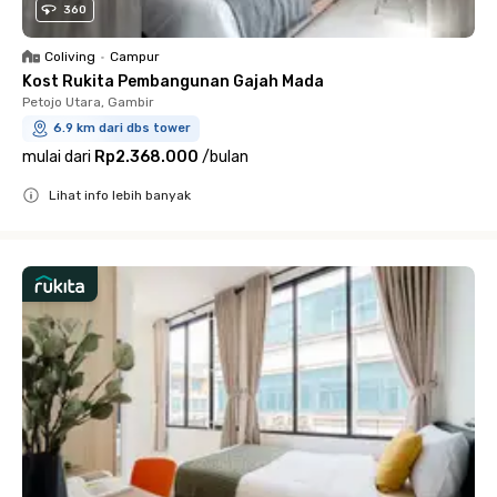
360
Coliving
•
Campur
Kost Rukita Pembangunan Gajah Mada
Petojo Utara, Gambir
6.9 km dari dbs tower
mulai dari
Rp2.368.000
/
bulan
Lihat info lebih banyak
Close