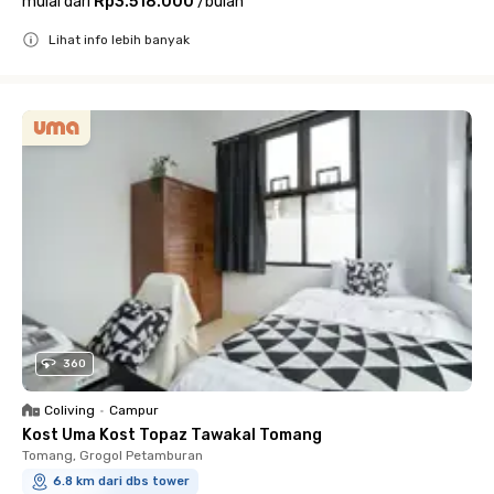
mulai dari
Rp3.518.000
/
bulan
Lihat info lebih banyak
Close
360
Coliving
•
Campur
Kost Uma Kost Topaz Tawakal Tomang
Tomang, Grogol Petamburan
6.8 km dari dbs tower