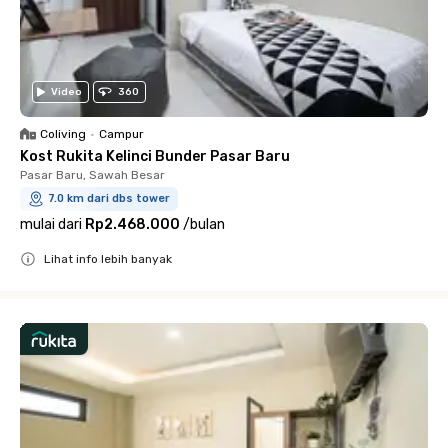
Video
360
Coliving
•
Campur
Kost Rukita Kelinci Bunder Pasar Baru
Pasar Baru, Sawah Besar
7.0 km dari dbs tower
mulai dari
Rp2.468.000
/
bulan
Lihat info lebih banyak
Close