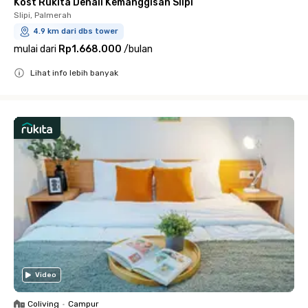
Kost Rukita Denali Kemanggisan Slipi
Slipi, Palmerah
4.9 km dari dbs tower
mulai dari
Rp1.668.000
/
bulan
Lihat info lebih banyak
Close
Video
Coliving
•
Campur