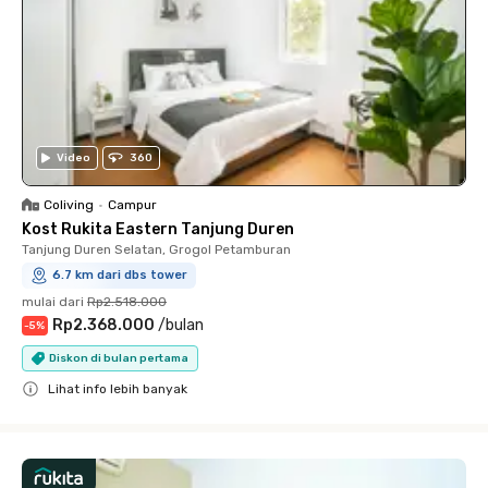
Video
360
Coliving
•
Campur
Kost Rukita Eastern Tanjung Duren
Tanjung Duren Selatan, Grogol Petamburan
6.7 km dari dbs tower
mulai dari
Rp2.518.000
Rp2.368.000
/
bulan
-
5
%
Diskon di bulan pertama
Lihat info lebih banyak
Close