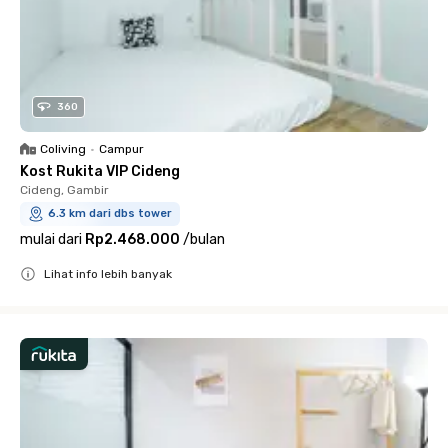
360
Coliving
•
Campur
Kost Rukita VIP Cideng
Cideng, Gambir
6.3 km dari dbs tower
mulai dari
Rp2.468.000
/
bulan
Lihat info lebih banyak
Close