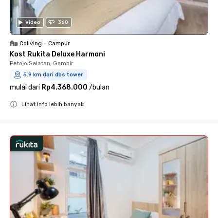
Video
360
Coliving
•
Campur
Kost Rukita Deluxe Harmoni
Petojo Selatan, Gambir
5.9 km dari dbs tower
mulai dari
Rp4.368.000
/
bulan
Lihat info lebih banyak
Close