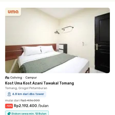
Coliving
•
Campur
Kost Uma Kost Azani Tawakal Tomang
Tomang, Grogol Petamburan
6.8 km dari dbs tower
mulai dari
Rp2.436.000
Rp2.192.400
/
bulan
-
10
%
Diskon sewa min. 12 Bulan