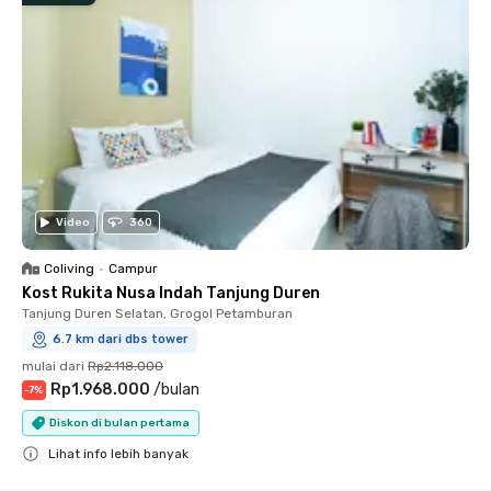
Video
360
Coliving
•
Campur
Kost Rukita Nusa Indah Tanjung Duren
Tanjung Duren Selatan, Grogol Petamburan
6.7 km dari dbs tower
mulai dari
Rp2.118.000
Rp1.968.000
/
bulan
-
7
%
Diskon di bulan pertama
Lihat info lebih banyak
Close