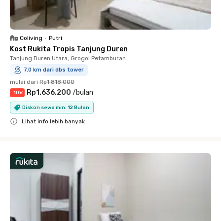
Coliving
•
Putri
Kost Rukita Tropis Tanjung Duren
Tanjung Duren Utara, Grogol Petamburan
7.0 km dari dbs tower
mulai dari
Rp1.818.000
Rp1.636.200
/
bulan
-
10
%
Diskon sewa min. 12 Bulan
Lihat info lebih banyak
Close