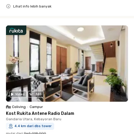
Lihat info lebih banyak
Close
Video
360
Coliving
•
Campur
Kost Rukita Antene Radio Dalam
Gandaria Utara, Kebayoran Baru
4.4 km dari dbs tower
mulai dari
Rp5.018.000