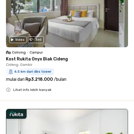
Video
360
Coliving
•
Campur
Kost Rukita Onyx Biak Cideng
Cideng, Gambir
6.5 km dari dbs tower
mulai dari
Rp3.218.000
/
bulan
Lihat info lebih banyak
Close