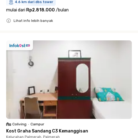
4.6 km dari dbs tower
mulai dari
Rp2.818.000
/
bulan
Lihat info lebih banyak
Close
Coliving
•
Campur
Kost Graha Sandang C3 Kemanggisan
Kelurahan Palmerah, Palmerah