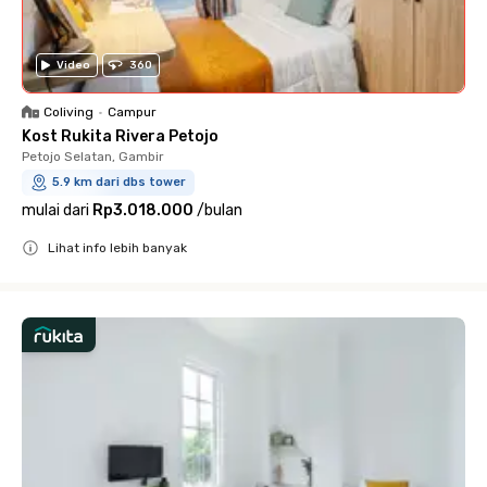
Video
360
Coliving
•
Campur
Kost Rukita Rivera Petojo
Petojo Selatan, Gambir
5.9 km dari dbs tower
mulai dari
Rp3.018.000
/
bulan
Lihat info lebih banyak
Close