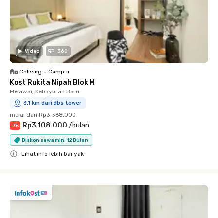
Video
360
Coliving
•
Campur
Kost Rukita Nipah Blok M
Melawai, Kebayoran Baru
3.1 km dari dbs tower
mulai dari
Rp3.368.000
Rp3.108.000
/
bulan
-
7
%
Diskon sewa min. 12 Bulan
Lihat info lebih banyak
Close