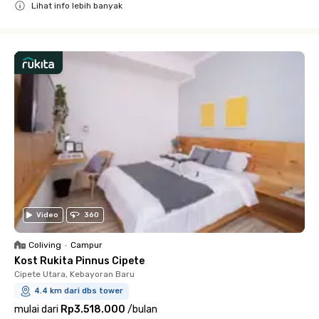
Lihat info lebih banyak
Close
Video
360
Coliving
•
Campur
Kost Rukita Pinnus Cipete
Cipete Utara, Kebayoran Baru
4.4 km dari dbs tower
mulai dari
Rp3.518.000
/
bulan