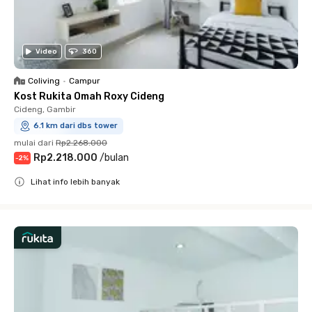
Video
360
Coliving
•
Campur
Kost Rukita Omah Roxy Cideng
Cideng, Gambir
6.1 km dari dbs tower
mulai dari
Rp2.268.000
Rp2.218.000
/
bulan
-
2
%
Lihat info lebih banyak
Close