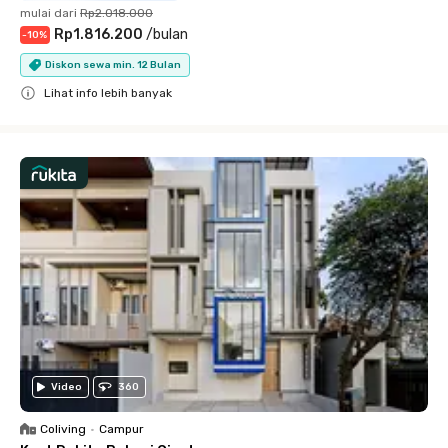
mulai dari
Rp2.018.000
Rp1.816.200
/
bulan
-
10
%
Diskon sewa min. 12 Bulan
Lihat info lebih banyak
Close
Video
360
Coliving
•
Campur