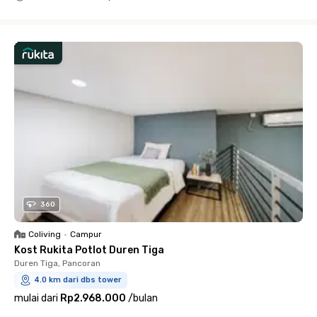
Close
360
Coliving
•
Campur
Kost Rukita Potlot Duren Tiga
Duren Tiga, Pancoran
4.0 km dari dbs tower
mulai dari
Rp2.968.000
/
bulan