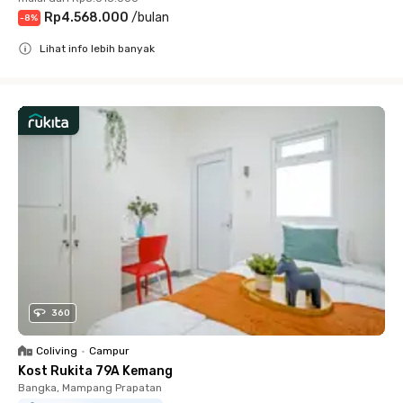
Rp4.568.000
/
bulan
-
8
%
Lihat info lebih banyak
Close
360
Coliving
•
Campur
Kost Rukita 79A Kemang
Bangka, Mampang Prapatan