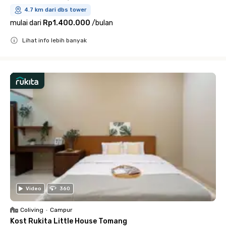
4.7 km dari dbs tower
mulai dari
Rp1.400.000
/
bulan
Lihat info lebih banyak
Close
Video
360
Coliving
•
Campur
Kost Rukita Little House Tomang