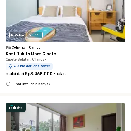
Video
360
Coliving
•
Campur
Kost Rukita Moes Cipete
Cipete Selatan, Cilandak
6.3 km dari dbs tower
mulai dari
Rp3.468.000
/
bulan
Lihat info lebih banyak
Close